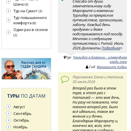
Спасибо от души
Шана
(6)
замечательному гиду
Маргарите и компании
Тур на Суккот
(3)
Турлидер за прекрасное
Тур повышенного
путешествие, организацию,
комфорта
(8)
заботу. Каждый день
продуман и даже
Один раз в сезоне
подстраивается под погоду.
(2)
Мечтаю о следующем
путешествии с Ритой. Июль
2026 Доломиты
Подробнее
>
Тур:
Турлидер в Баварии - изумрудная
гладь озер
Гид:
Маргарита Кобец
Пархоменко Елена и Наталия,
30 июля 2026
Второй раз была в этом
туре, в этот раз с
ТУРЫ
ПО ДАТАМ
Наталией — это моя дочь.
Ни разу не пожалела, что
поехала второй раз. Было
Август
всё идеально, такое же
Сентябрь
мнение и у дочки.
Октябрь
Благодарим Маргариту и,
конечно же, всех, кто
Ноябрь
участвовал в создании