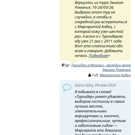
Вернулась из тура Эмилия-
Романья, 19-26/05/26.
Выбрала этот тур не
случайно, а чтобы в
очередной раз встретиться
с Маргаритой Кобец, с
которой езжу уже шестой
раз. А всего я с Турлидером
еду уже 21 раз с 2011 года.
Вот эта статистика обо
всем и говорит. Добавить
нечего.
Подробнее
>
Тур:
Турлидер в Италии - мелодии вкуса
Эмилии Романии
Гид:
Маргарита Кобец
Шели Шац, 04 мая 2026
Я побывала в сказке!
«Турлидер» умеет удивлять:
выбором гостиниц в самых
лучших местах,
замечательными
маршрутами и, конечно,
профессиональным, чутким
и заботливым гидом —
Маргарита это доказала.