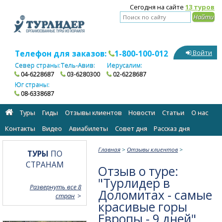
Сегодня на сайте
13 туров
Телефон для заказов:
1-800-100-012
Войти
Север страны:
Тель-Авив:
Иерусалим:
04-6228687
03-6280300
02-6228687
Юг страны:
08-6338687
Туры
Гиды
Отзывы клиентов
Новости
Статьи
О нас
Контакты
Видео
Авиабилеты
Cовет дня
Рассказ дня
Главная
>
Отзывы клиентов
>
ТУРЫ
ПО
СТРАНАМ
Отзыв о туре:
"Турлидер в
Развернуть все 8
Доломитах - самые
стран
красивые горы
Европы - 9 дней"