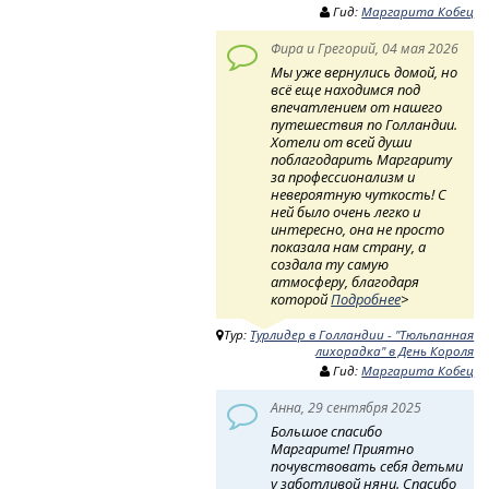
Гид:
Маргарита Кобец
Фира и Грегорий, 04 мая 2026
Мы уже вернулись домой, но
всё еще находимся под
впечатлением от нашего
путешествия по Голландии.
Хотели от всей души
поблагодарить Маргариту
за профессионализм и
невероятную чуткость! ​ С
ней было очень легко и
интересно, она не просто
показала нам страну, а
создала ту самую
атмосферу, благодаря
которой
Подробнее
>
Тур:
Турлидер в Голландии - "Тюльпанная
лихорадка" в День Короля
Гид:
Маргарита Кобец
Анна, 29 сентября 2025
Большое спасибо
Маргарите! Приятно
почувствовать себя детьми
у заботливой няни. Спасибо