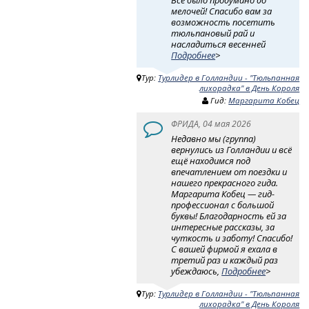
Всё было продумано до
мелочей! Спасибо вам за
возможность посетить
тюльпановый рай и
насладиться весенней
Подробнее
>
Тур:
Турлидер в Голландии - "Тюльпанная
лихорадка" в День Короля
Гид:
Маргарита Кобец
ФРИДА, 04 мая 2026
Недавно мы (группа)
вернулись из Голландии и всё
ещё находимся под
впечатлением от поездки и
нашего прекрасного гида.
Маргарита Кобец — гид-
профессионал с большой
буквы! Благодарность ей за
интересные рассказы, за
чуткость и заботу! Спасибо!
С вашей фирмой я ехала в
третий раз и каждый раз
убеждаюсь,
Подробнее
>
Тур:
Турлидер в Голландии - "Тюльпанная
лихорадка" в День Короля