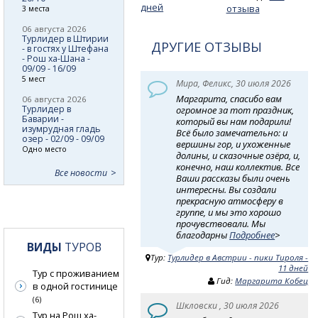
дней
отзыва
3 места
06 августа 2026
Турлидер в Штирии
ДРУГИЕ ОТЗЫВЫ
- в гостях у Штефана
- Рош ха-Шана -
09/09 - 16/09
5 мест
Мира, Феликс, 30 июля 2026
Маргарита, спасибо вам
06 августа 2026
Турлидер в
огромное за тот праздник,
Баварии -
который вы нам подарили!
изумрудная гладь
Всё было замечательно: и
озер - 02/09 - 09/09
вершины гор, и ухоженные
Одно место
долины, и сказочные озёра, и,
конечно, наш коллектив. Все
Все новости
Ваши рассказы были очень
интересны. Вы создали
прекрасную атмосферу в
группе, и мы это хорошо
прочувствовали. Мы
благодарны
Подробнее
>
ВИДЫ
ТУРОВ
Тур:
Турлидер в Австрии - пики Тироля -
11 дней
Тур с проживанием
Гид:
Маргарита Кобец
в одной гостинице
(6)
Шкловски , 30 июля 2026
Тур на Рош ха-