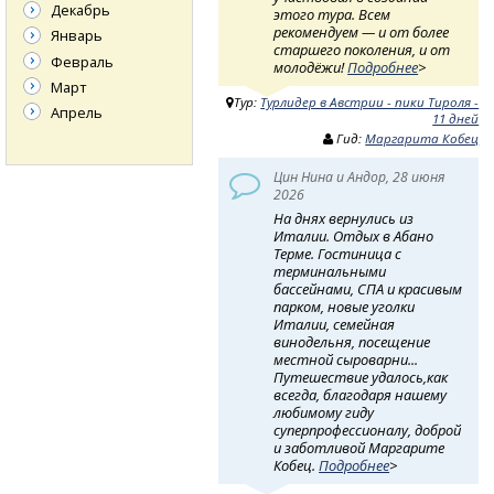
Декабрь
этого тура. Всем
рекомендуем — и от более
Январь
старшего поколения, и от
Февраль
молодёжи!
Подробнее
>
Март
Тур:
Турлидер в Австрии - пики Тироля -
Апрель
11 дней
Гид:
Маргарита Кобец
Цин Нина и Андор, 28 июня
2026
На днях вернулись из
Италии. Отдых в Абано
Терме. Гостиница с
терминальными
бассейнами, СПА и красивым
парком, новые уголки
Италии, семейная
винодельня, посещение
местной сыроварни...
Путешествие удалось,как
всегда, благодаря нашему
любимому гиду
суперпрофессионалу, доброй
и заботливой Маргарите
Кобец.
Подробнее
>