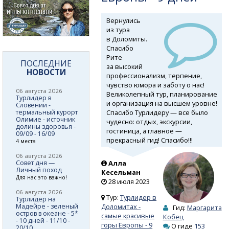
Вернулись
из тура
в Доломиты.
Спасибо
Рите
ПОСЛЕДНИЕ
за высокий
НОВОСТИ
профессионализм, терпение,
чувство юмора и заботу о нас!
06 августа 2026
Великолепный тур, планирование
Турлидер в
и организация на высшем уровне!
Словении -
Спасибо Турлидеру — все было
термальный курорт
Олимие - источник
чудесно: отдых, экскурсии,
долины здоровья -
гостиница, а главное —
09/09 - 16/09
прекрасный гид! Спасибо!!!
4 места
06 августа 2026
Совет дня —
Алла
Личный поход
Кесельман
Для нас это важно!
28 июля 2023
06 августа 2026
Тур:
Турлидер в
Турлидер на
Мадейре - зеленый
Доломитах -
Гид:
Маргарита
остров в океане - 5*
самые красивые
Кобец
- 10 дней - 11/10 -
горы Европы - 9
О гиде
153
20/10