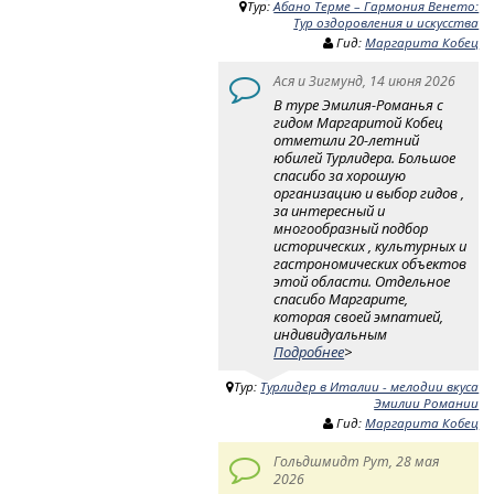
Тур:
Абано Терме – Гармония Венето:
Тур оздоровления и искусства
Гид:
Маргарита Кобец
Ася и Зигмунд, 14 июня 2026
В туре Эмилия-Романья с
гидом Маргаритой Кобец
отметили 20-летний
юбилей Турлидера. Большое
спасибо за хорошую
организацию и выбор гидов ,
за интересный и
многообразный подбор
исторических , культурных и
гастрономических объектов
этой области. Отдельное
спасибо Маргарите,
которая своей эмпатией,
индивидуальным
Подробнее
>
Тур:
Турлидер в Италии - мелодии вкуса
Эмилии Романии
Гид:
Маргарита Кобец
Гольдшмидт Рут, 28 мая
2026