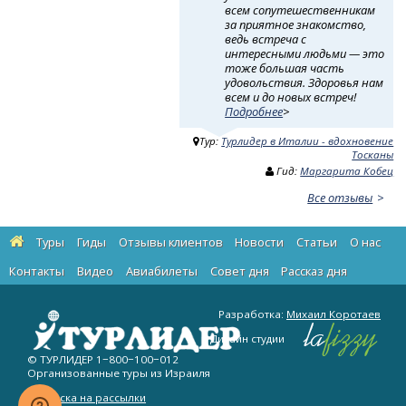
всем сопутешественникам
за приятное знакомство,
ведь встреча с
интересными людьми — это
тоже большая часть
удовольствия. Здоровья нам
всем и до новых встреч!
Подробнее
>
Тур:
Турлидер в Италии - вдохновение
Тосканы
Гид:
Маргарита Кобец
Все отзывы
Туры
Гиды
Отзывы клиентов
Новости
Статьи
О нас
Контакты
Видео
Авиабилеты
Cовет дня
Рассказ дня
Разработка:
Михаил Коротаев
Дизайн студии
© ТУРЛИДЕР
1−800−100−012
Организованные туры из Израиля
Подписка на рассылки