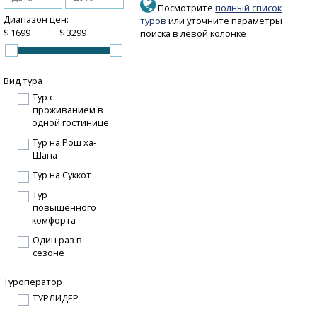
Посмотрите
полный список
Диапазон цен:
туров
или уточните параметры
$
$
поиска в левой колонке
Вид тура
Тур с
проживанием в
одной гостинице
Тур на Рош ха-
Шана
Тур на Суккот
Тур
повышенного
комфорта
Один раз в
сезоне
Туроператор
ТУРЛИДЕР