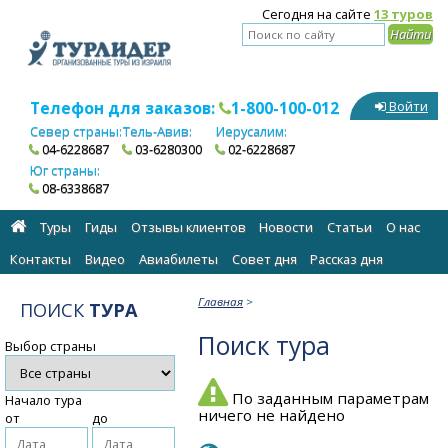
Сегодня на сайте
13 туров
Телефон для заказов:
1-800-100-012
Войти
Север страны:
Тель-Авив:
Иерусалим:
04-6228687
03-6280300
02-6228687
Юг страны:
08-6338687
Туры
Гиды
Отзывы клиентов
Новости
Статьи
О нас
Контакты
Видео
Авиабилеты
Cовет дня
Рассказ дня
Главная
>
ПОИСК
ТУРА
Поиск тура
Выбор страны
По заданным параметрам
Начало тура
ничего не найдено
от
до