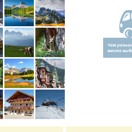
Чем раньш
место выб