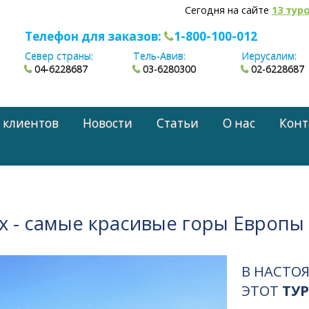
Сегодня на сайте
13 тур
Телефон для заказов:
1-800-100-012
Север страны:
Тель-Авив:
Иерусалим:
04-6228687
03-6280300
02-6228687
 клиентов
Новости
Статьи
О нас
Конт
х - самые красивые горы Европы
В НАСТО
ЭТОТ
ТУР