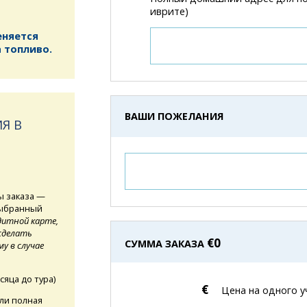
иврите)
еняется
 топливо.
ВАШИ ПОЖЕЛАНИЯ
Я В
ы заказа —
выбранный
дитной карте,
сделать
€
0
СУММА ЗАКАЗА
у в случае
сяца до тура)
€
Цена на одного у
сли полная