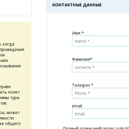
КОНТАКТНЫЕ ДАННЫЕ
Имя *
, когда
 проведения
или
Фамилия*
чаях
проживание
Телефон *
праве
ить полет
аммы тура
том.
email
ура, может
имости
кже общего
Полный домашний адрес для по