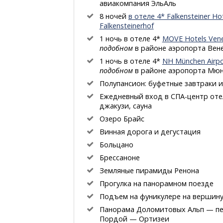
авиакомпания ЭльАль
8 ночей
в отеле 4* Falkensteiner Ho
Falkensteinerhof
1 ночь в отеле 4*
MOVE Hotels Vene
подобном
в районе аэропорта Вен
1 ночь в отеле 4*
NH München Airpo
подобном
в районе аэропорта Мю
Полупансион: буфетные завтраки 
Ежедневный вход
в СПА-центр
отел
джакузи, сауна
Озеро Брайс
Винная дорога и дегустация
Больцано
Брессаноне
Земляные пирамиды Ренона
Прогулка на панорамном поезде
Подъем на фуникулере на вершин
Панорама Доломитовых Альп — п
Пордой — Ортизеи