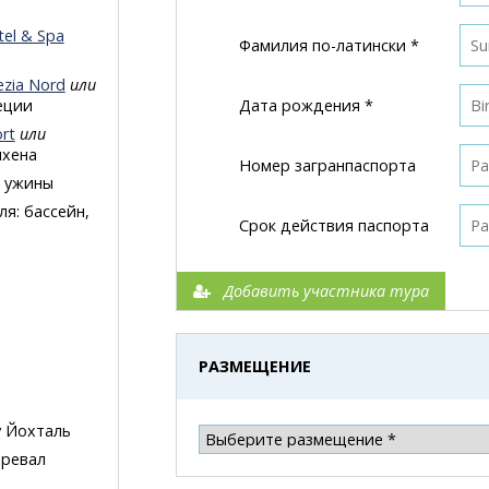
tel & Spa
Фамилия по-латински *
zia Nord
или
еции
Дата рождения *
rt
или
нхена
Номер загранпаспорта
и ужины
я: бассейн,
Срок действия паспорта
Добавить участника тура
РАЗМЕЩЕНИЕ
у Йохталь
еревал