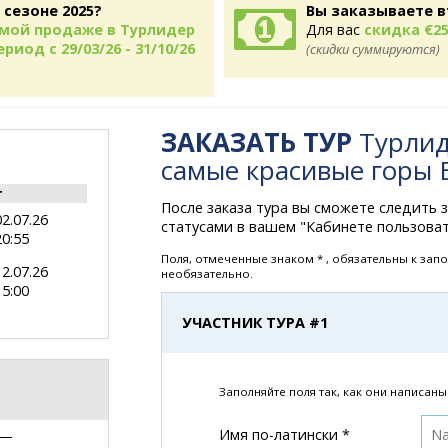
 сезоне 2025?
Вы заказываете в
рямой продаже в Турлидер
Для вас
скидка €25
риод с 29/03/26 - 31/10/26
(скидки суммируются)
ЗАКАЗАТЬ ТУР
Турлид
самые красивые горы
т
После заказа тура вы сможете следить 
02.07.26
статусами в вашем "Кабинете пользоват
20:55
Поля, отмеченные знаком * , обязательны к зап
12.07.26
необязательно.
15:00
УЧАСТНИК ТУРА #1
Заполняйте поля так, как они написаны
Имя по-латински *
 —