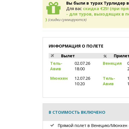
Вы были в турах Турлидер в
Для вас
скидка €25! (при п
- для туров, выходящих в пе
)
(скидки суммируются)
ИНФОРМАЦИЯ О ПОЛЕТЕ
Вылет
Приле
Тель-
02.07.26
Венеция
Авив
18:00
Мюнхен
12.07.26
Тель-
10:20
Авив
В СТОИМОСТЬ ВКЛЮЧЕНО
Прямой полет в Венецию/Мюнхен