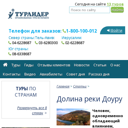
Сегодня на сайте
13 туров
Телефон для заказов:
1-800-100-012
Войти
Север страны:
Тель-Авив:
Иерусалим:
04-6228687
03-6280300
02-6228687
Юг страны:
08-6338687
Туры
Гиды
Отзывы клиентов
Новости
Статьи
О нас
Контакты
Видео
Авиабилеты
Cовет дня
Рассказ дня
Главная
>
Статьи
>
ТУРЫ
ПО
СТРАНАМ
Долина реки Доуру
Развернуть все 8
Человек,
стран
одновременно
обладающий
влиянием,