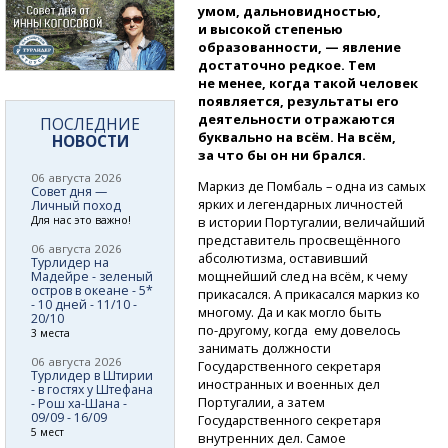
умом, дальновидностью,
и высокой степенью
образованности, — явление
достаточно редкое. Тем
не менее, когда такой человек
появляется, результаты его
деятельности отражаются
ПОСЛЕДНИЕ
буквально на всём. На всём,
НОВОСТИ
за что бы он ни брался.
06 августа 2026
Маркиз де Помбаль – одна из самых
Совет дня —
ярких и легендарных личностей
Личный поход
Для нас это важно!
в истории Португалии, величайший
представитель просвещённого
06 августа 2026
абсолютизма, оставивший
Турлидер на
мощнейший след на всём, к чему
Мадейре - зеленый
остров в океане - 5*
прикасался. А прикасался маркиз ко
- 10 дней - 11/10 -
многому. Да и как могло быть
20/10
по-другому,
когда ему довелось
3 места
занимать должности
06 августа 2026
Государственного секретаря
Турлидер в Штирии
иностранных и военных дел
- в гостях у Штефана
Португалии, а затем
- Рош ха-Шана -
09/09 - 16/09
Государственного секретаря
5 мест
внутренних дел. Самое