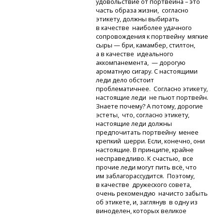
удовольствие от портвейна – это
часть образа жизни, согласно
этикету, должны выбирать
в качестве наиболее удачного
сопровождения к портвейну мягкие
сыры — бри, камамбер, стилтон,
а в качестве идеального
аккомпанемента, — дорогую
ароматную сигару. С настоящими
леди дело обстоит
проблематичнее. Согласно этикету,
настоящие леди не пьют портвейн.
Знаете почему? А потому, дорогие
эстеты, что, согласно этикету,
настоящие леди должны
предпочитать портвейну менее
крепкий шерри. Если, конечно, они
настоящие. В принципе, крайне
несправедливо. К счастью, все
прочие леди могут пить всё, что
им заблагорассудится. Поэтому,
в качестве дружеского совета,
очень рекомендую начисто забыть
об этикете, и, заглянув в одну из
виноделен, которых великое