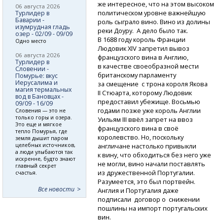
же интересное, что на этом высоком
06 августа 2026
политическом уровне важнейшую
Турлидер в
Баварии -
роль сыграло вино. Вино из долины
изумрудная гладь
реки Доуру. А дело было так.
озер - 02/09 - 09/09
В 1688 году король Франции
Одно место
Людовик XIV запретил вывоз
06 августа 2026
французского вина в Англию,
Турлидер в
в качестве своеобразной мести
Словении -
британскому парламенту
Помурье: вкус
Иерусалима и
за смещение с трона короля Якова
магия термальных
II Стюарта, которому Людовик
вод в Бановцах -
предоставил убежище. Восьмью
09/09 - 16/09
годами позже уже король Англии
Словения — это не
только горы и озера.
Уильям III ввёл запрет на ввоз
Это еще и мягкое
французского вина в своё
тепло Помурья, где
королевство. Но, поскольку
земля дышит паром
целебных источников,
англичане настолько привыкли
а люди улыбаются так
к вину, что обходиться без него уже
искренне, будто знают
не могли, вино начали поставлять
главный секрет
из дружественной Португалии.
счастья.
Разумеется, это был портвейн.
Все новости
Англия и Португалия даже
подписали договор о снижении
пошлины на импорт португальских
вин.