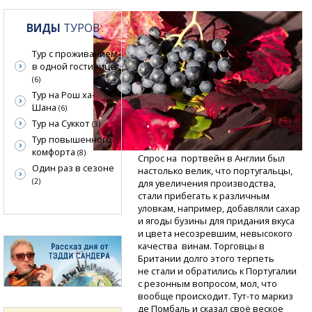
ВИДЫ
ТУРОВ
Тур с проживанием
в одной гостинице
(6)
Тур на Рош ха-
Шана
(6)
Тур на Суккот
(3)
Тур повышенного
комфорта
(8)
Спрос на портвейн в Англии был
Один раз в сезоне
настолько велик, что португальцы,
(2)
для увеличения производства,
стали прибегать к различным
уловкам, например, добавляли сахар
и ягоды бузины для придания вкуса
и цвета несозревшим, невысокого
качества винам. Торговцы в
Британии долго этого терпеть
не стали и обратились к Португалии
с резонным вопросом, мол, что
вообще происходит.
Тут-то
маркиз
де Помбаль и сказал своё веское