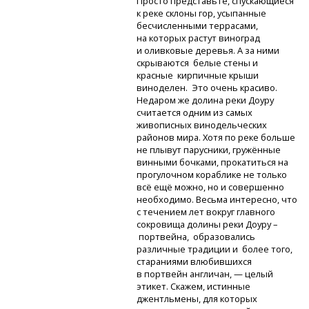
Просто представьте, спускающиеся
к реке склоны гор, усыпанные
бесчисленными террасами,
на которых растут виноград
и оливковые деревья. А за ними
скрываются белые стены и
красные кирпичные крыши
виноделен. Это очень красиво.
Недаром же долина реки Доуру
считается одним из самых
живописных винодельческих
районов мира. Хотя по реке больше
не плывут парусники, гружённые
винными бочками, прокатиться на
прогулочном кораблике не только
всё ещё можно, но и совершенно
необходимо. Весьма интересно, что
с течением лет вокруг главного
сокровища долины реки Доуру –
портвейна, образовались
различные традиции и более того,
стараниями влюбившихся
в портвейн англичан, — целый
этикет. Скажем, истинные
джентльмены, для которых