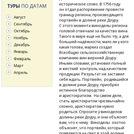
историческое слово. В 1756 году
ТУРЫ
ПО ДАТАМ
он отдал распоряжение провести
границу региона, производящего
Август
портвейн в долине реки Доуру.
Сентябрь
С этого момента виноделы региона
Октябрь
головой отвечали за качество вина.
Такого в мире ещё не было. Ну, а для
Ноябрь
большей надёжности, мало ли у кого
Декабрь
какая голова, маркиз создал
Январь
Всеобщую сельскохозяйственную
компанию вин верхней Доуру.
Февраль
Иными словами, установил полный
Март
и жёсткий контроль над качеством
Апрель
продукции. Результат не заставил
себя ждать. Портвейн, родившийся
в долине реки Доуру, приобрёл
истинное благородство
и аристократизм. На самом деле,
стать аристократом чрезвычайно
сложно, аристократом нужно
родиться. Спросите у виноделов
долины реки Доуру, и они объяснят
вам, что к чему. Виноделы охотно
объяснят, что портвейн, который
появляется на свет в этой долине,