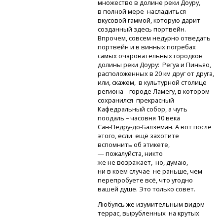
множество в долине реки Доуру,
в полной мере насладиться
вкусовой гаммой, которую дарит
созданный здесь портвейн.
Впрочем, совсем недурно отведать
портвейн и в винных погребах
самых очаровательных городков
долины реки Доуру: Регуа и Пиньяо,
расположенных в 20 км друг от друга,
или, скажем, в культурной столице
региона – городе Ламегу, в котором
сохранился прекрасный
Кафедральный собор, а чуть
поодаль – часовня 10 века
Сан-Педру-до-Балземан.
А вот после
этого, если ещё захотите
вспомнить об этикете,
— пожалуйста, никто
же не возражает, но, думаю,
ни в коем случае не раньше, чем
перепробуете всё, что угодно
вашей душе. Это только совет.
Любуясь же изумительным видом
террас, вырубленных на крутых