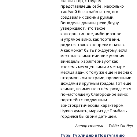
склонах гор, с трудом
представляешь себе, насколько
тяжёлой была работа тех, кто
создавал их своими руками.
Виноделы долины реки Доуру
утверждают, что такое
консервативное, амбициозное
и упрямое вино, как портвейн,
родится только вопреки и назло.
А как может быть
по-другому,
если
местные климатические условия
виноделы характеризуют как
«восемь месяцев зимы и четыре
месяца ада». К тому же ещё и весна с
штормовыми ветрами, проливными
дождями и крупным градом. Тот ещё
климат, но именно в нём рождается
по-настоящему
благородное вино:
портвейн с подлинным
аристократическим характером.
Нужно думать, маркиз де Помбаль
гордился бы своим детищем.
Автор статьи — Тэдди Сандер
Туры Турлидер в Португалию