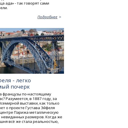
а ада» - так говорят сами
ели.
Подробнее
еля - легко
мый почерк
да французы по-настоящему
с? Разумеется, в 1887 году, за
Всемирной выставки, как только
зет о проекте Густава Эйфеля
 центре Парижа металлическую
 невиданных размеров. Когда же
шня всё же стала реальностью,