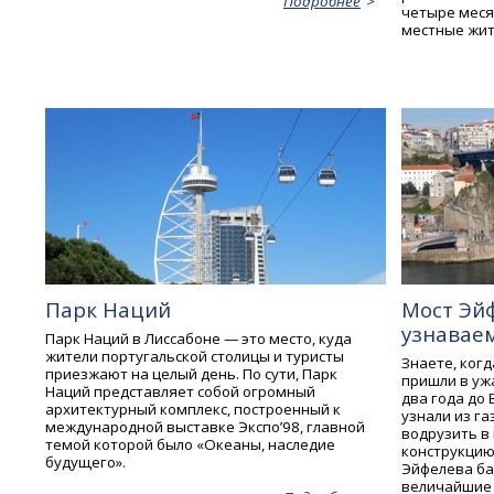
Подробнее
четыре месяц
местные жит
Парк Наций
Мост Эйф
узнавае
Парк Наций в Лиссабоне — это место, куда
жители португальской столицы и туристы
Знаете, ког
приезжают на целый день. По сути, Парк
пришли в ужа
Наций представляет собой огромный
два года до 
архитектурный комплекс, построенный к
узнали из га
международной выставке Экспо’98, главной
водрузить в
темой которой было «Океаны, наследие
конструкцию
будущего».
Эйфелева ба
величайшие