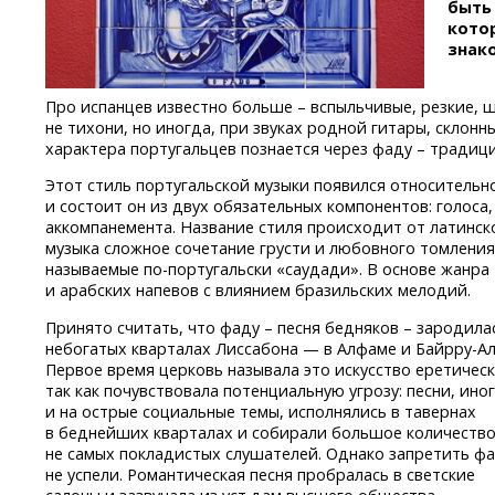
быть 
кото
знак
Про испанцев известно больше – вспыльчивые, резкие, 
не тихони, но иногда, при звуках родной гитары, склонн
характера португальцев познается через фаду – традиц
Этот стиль португальской музыки появился относительно 
и состоит он из двух обязательных компонентов: голоса,
аккомпанемента. Название стиля происходит от латинско
музыка сложное сочетание грусти и любовного томления
называемые
по-португальски
«саудади». В основе жанра
и арабских напевов с влиянием бразильских мелодий.
Принято считать, что фаду – песня бедняков – зародила
небогатых кварталах Лиссабона — в Алфаме
и Байрру-Ал
Первое время церковь называла это искусство еретичес
так как почувствовала потенциальную угрозу: песни, ино
и на острые социальные темы, исполнялись в тавернах
в беднейших кварталах и собирали большое количеств
не самых покладистых слушателей. Однако запретить ф
не успели. Романтическая песня пробралась в светские