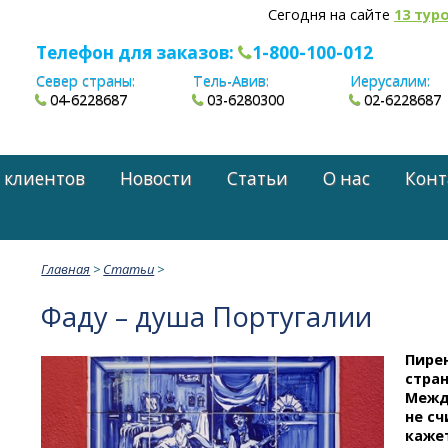
Сегодня на сайте
13 тур
Телефон для заказов:
1-800-100-012
Север страны:
Тель-Авив:
Иерусалим:
04-6228687
03-6280300
02-6228687
 клиентов
Новости
Статьи
О нас
Конт
Главная
>
Статьи
>
Фаду – душа Португалии
Пире
стра
Межд
не сч
кажет