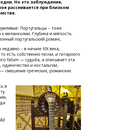
одни. Но это заблуждение,
рое рассеивается при близком
омстве.
шумливые. Португальцы – тоже
ы к меланхолии. Глубина и мягкость
ионный португальский романс.
недавно – в начале XIX века,
 то есть собственно песни, и гитарного
го fatum — судьба, а описывает эта
, одиночества и ностальгии,
 — смешение греческих, романских
сь в
ту.
ким,
гда
о
аду