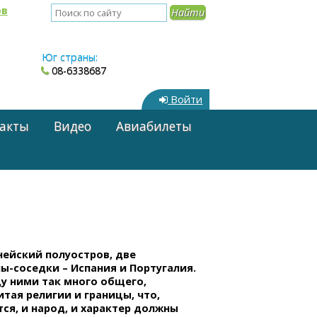
ов
Юг страны:
08-6338687
Войти
акты
Видео
Авиабилеты
нейский полуостров, две
ны-соседки
– Испания и Португалия.
у ними так много общего,
итая религии и границы, что,
ся, и народ, и характер должны