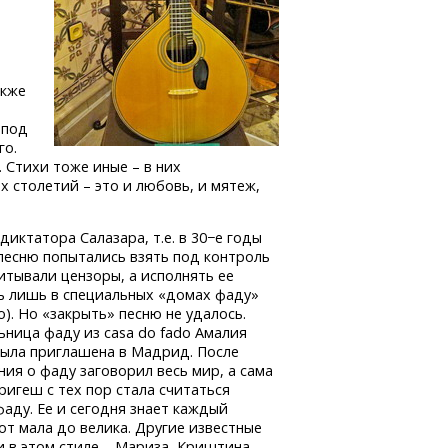
м
акже
 под
го.
 Стихи тоже иные – в них
 столетий – это и любовь, и мятеж,
диктатора Салазара, т.е. в 30−е годы
 песню попытались взять под контроль
итывали цензоры, а исполнять ее
ь лишь в специальных «домах фаду»
dо). Но «закрыть» песню не удалось.
ница фаду из casa do fadо Амалия
ыла приглашена в Мадрид. После
ния о фаду заговорил весь мир, а сама
игеш с тех пор стала считаться
аду. Ее и сегодня знает каждый
от мала до велика. Другие известные
 в этом стиле – Мариза, Криштина