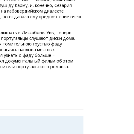
луш ду Карму, и, конечно, Сезария
а на кабовердийском диалекте
у, но отдавала ему предпочтение очень
лышать в Лиссабоне. Увы, теперь
и португальцы слушают диски дома.
ся томительною грустью фаду
 опасаясь наплыва местных
ся узнать о фаду больше –
нял документальный фильм об этом
лнители португальского романса.