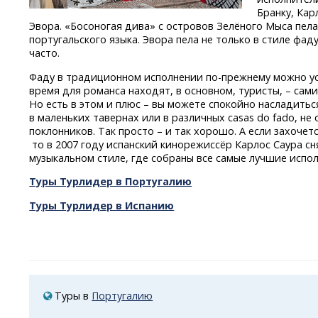
Бранку, Кар
Эвора. «Босоногая дива» с островов Зелёного Мыса пел
португальского языка. Эвора пела не только в стиле фад
часто.
Фаду в традиционном исполнении
по-прежнему
можно ус
время для романса находят, в основном, туристы, – сам
Но есть в этом и плюс – вы можете спокойно насладить
в маленьких тавернах или в различных casas do fadо, не
поклонников. Так просто – и так хорошо. А если захочет
то в 2007 году испанский кинорежиссёр Карлос Саура с
музыкальном стиле, где собраны все самые лучшие испо
Туры Турлидер в Португалию
Туры Турлидер в Испанию
Туры в
Португалию