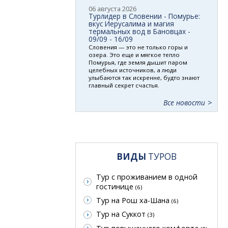
06 августа 2026
Турлидер в Словении - Помурье:
вкус Иерусалима и магия
термальных вод в Бановцах -
09/09 - 16/09
Словения — это не только горы и
озера. Это еще и мягкое тепло
Помурья, где земля дышит паром
целебных источников, а люди
улыбаются так искренне, будто знают
главный секрет счастья.
Все новости
ВИДЫ
ТУРОВ
Тур с проживанием в одной
гостинице
(6)
Тур на Рош ха-Шана
(6)
Тур на Суккот
(3)