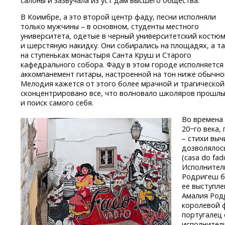
салоны и зазвучала из уст дам высшего общества.
В Коимбре, а это второй центр фаду, песни исполняли
только мужчины – в основном, студенты местного
университета, одетые в черный университетский костю
и шерстяную накидку. Они собирались на площадях, а т
на ступеньках монастыря Санта Круш и Старого
кафедрального собора. Фаду в этом городе исполняется
аккомпанемент гитары, настроенной на тон ниже обычно
Мелодия кажется от этого более мрачной и трагической.
сконцентрировано все, что волновало школяров прошлых
и поиск самого себя.
Во времена 
20−го века,
– стихи выч
дозволялос
(casa do fa
Исполнитель
Родригеш б
ее выступле
Амалия Родр
королевой ф
португалец 
исполнители