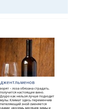
 джентльменов
орят – лоза обязана страдать.
 получится настоящее вино.
 Доуро как нельзя лучше подходит
рмулы. Климат здесь переменчив
Испепеляющий зной сменяется
одами: «восемь месяцев зимы и