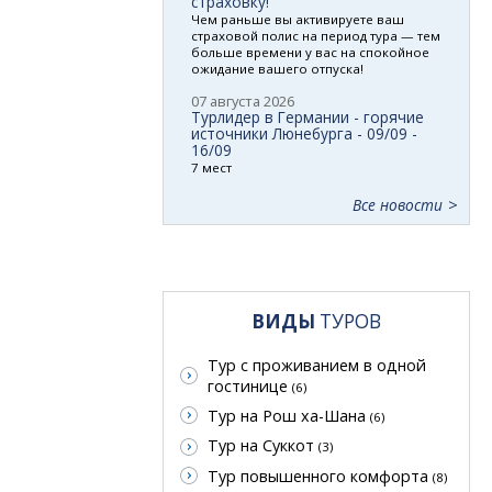
страховку!
Чем раньше вы активируете ваш
страховой полис на период тура — тем
больше времени у вас на спокойное
ожидание вашего отпуска!
07 августа 2026
Турлидер в Германии - горячие
источники Люнебурга - 09/09 -
16/09
7 мест
Все новости
ВИДЫ
ТУРОВ
Тур с проживанием в одной
гостинице
(6)
Тур на Рош ха-Шана
(6)
Тур на Суккот
(3)
Тур повышенного комфорта
(8)