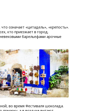
 что означает «цитадель», «крепость».
сех, кто приезжает в город.
едневековыми барельефами арочные
сной, во время Фестиваля шоколада.
 ярмарку, а в воздухе витают