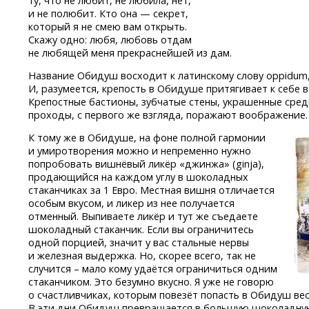
ту, что не любит, не любила, нет,
и не полюбит. Кто она — секрет,
который я не смею вам открыть.
Скажу одно: любя, любовь отдам
не любящей меня прекраснейшей из дам.
Название Обидуш восходит к латинскому слову oppidum,
И, разумеется, крепость в Обидуше притягивает к себе в
Крепостные бастионы, зубчатые стены, украшенные ср
проходы, с первого же взгляда, поражают воображение.
К тому же в Обидуше, на фоне полной гармонии
и умиротворения можно и непременно нужно
попробовать вишнёвый ликёр «джинжа» (ginja),
продающийся на каждом углу в шоколадных
стаканчиках за 1 Евро. Местная вишня отличается
особым вкусом, и ликер из нее получается
отменный. Выпиваете ликёр и тут же съедаете
шоколадный стаканчик. Если вы ограничитесь
одной порцией, значит у вас стальные нервы
и железная выдержка. Но, скорее всего, так не
случится – мало кому удаётся ограничиться одним
стаканчиком. Это безумно вкусно. Я уже не говорю
о счастливчиках, которым повезёт попасть в Обидуш ве
В эти дни Обидуш превращается в большую шоколадную