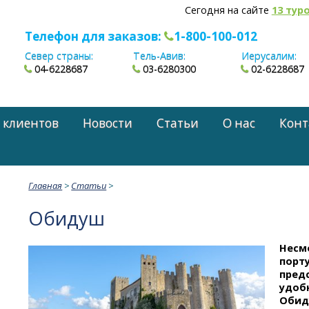
Сегодня на сайте
13 тур
Телефон для заказов:
1-800-100-012
Север страны:
Тель-Авив:
Иерусалим:
04-6228687
03-6280300
02-6228687
 клиентов
Новости
Статьи
О нас
Конт
Главная
>
Статьи
>
Обидуш
Несм
порту
пред
удобн
Обид