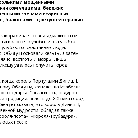
сколькими мощенными
жником улицами, бережно
ленными стенами старинных
в, балконами с цветущей геранью
 завораживает совей идиллической
тягиваются в улыбке и эта улыбка
ак улыбаются счастливые люди.
. Обидуш основали кельты, а затем,
мляне, вестготы и мавры. Лишь
икешу удалось получить город
, когда король Португалии Диниш I,
ному Обидушу, женился на Изабелле
ого подарка. Согласитесь, недурно.
й традиции: вплоть до XIX века город
ледует сказать, что король Диниш I,
венной мудрости, обладал также
ороля-поэта»,
«короля-трубадура»,
лосых песен: