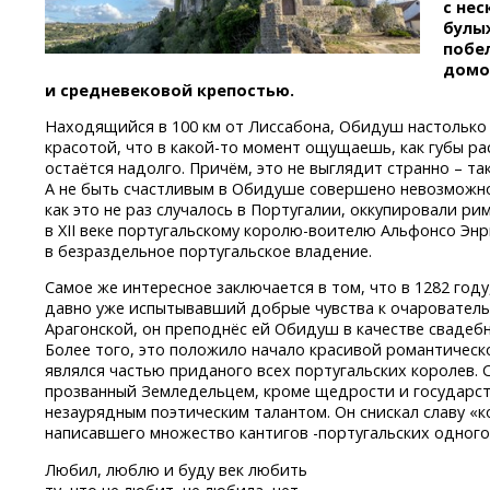
с не
булы
побе
домо
и средневековой крепостью.
Находящийся в 100 км от Лиссабона, Обидуш настолько
красотой, что
в какой-то
момент ощущаешь, как губы рас
остаётся надолго. Причём, это не выглядит странно – т
А не быть счастливым в Обидуше совершено невозможно
как это не раз случалось в Португалии, оккупировали ри
в XII веке португальскому
королю-воителю
Альфонсо Энр
в безраздельное португальское владение.
Самое же интересное заключается в том, что в 1282 году
давно уже испытывавший добрые чувства к очарователь
Арагонской, он преподнёс ей Обидуш в качестве свадебн
Более того, это положило начало красивой романтическо
являлся частью приданого всех португальских королев. С
прозванный Земледельцем, кроме щедрости и государст
незаурядным поэтическим талантом. Он снискал славу
«к
написавшего множество кантигов -
португальских
одного
Любил, люблю и буду век любить