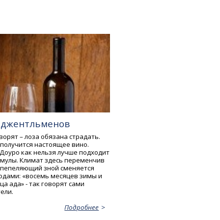
 джентльменов
орят – лоза обязана страдать.
 получится настоящее вино.
 Доуро как нельзя лучше подходит
рмулы. Климат здесь переменчив
Испепеляющий зной сменяется
одами: «восемь месяцев зимы и
а ада» - так говорят сами
ели.
Подробнее