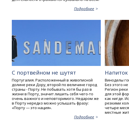
Подробнее
С портвейном не шутят
Напиток
Португалия. Расположенный в живописной
Виноделы гов
долине реки Дору, второй по величине город
Без этого не
страны - Порту. Не побывать хотя бы раз в
Регион реки
жизни в Порту, значит лишить себя чего-то
для этой фо
очень важного и неповторимого. Недаром же
как нигде. 
в Порту нередко можно услышать фразу:
резкими хол
«Порту — это нация».
четыре месяц
местные жит
Подробнее