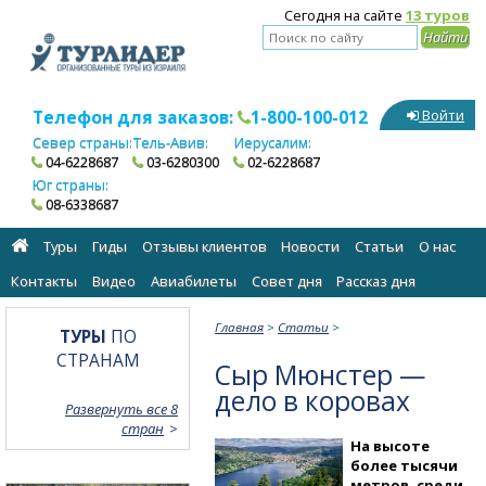
Сегодня на сайте
13 туров
Телефон для заказов:
1-800-100-012
Войти
Север страны:
Тель-Авив:
Иерусалим:
04-6228687
03-6280300
02-6228687
Юг страны:
08-6338687
Туры
Гиды
Отзывы клиентов
Новости
Статьи
О нас
Контакты
Видео
Авиабилеты
Cовет дня
Рассказ дня
Главная
>
Статьи
>
ТУРЫ
ПО
СТРАНАМ
Сыр Мюнстер —
дело в коровах
Развернуть все 8
стран
На высоте
более тысячи
метров, среди