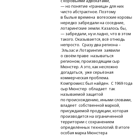
с коровьими адвокатами,
— но понятие «граница» для них
чисто абстрактное. Поэтому
в былые времена вогезские коровы
нередко забредали на соседние,
лотарингские земли. Казалось бы,
— забредали, ну и ладно, что в этом
такого. Оказывается, всё отнюдь
непросто. Сразу два региона –
Эльзас и Лотарингия заявили
о своём праве называться
регионом, производящим сыр
Мюнстер. А это, как несложно
догадаться, уже серьёзная
коммерческая проблема.
Компромисс был найден. С 1969 года
сыр Мюнстер обладает так
называемой защитой
по происхождению, иными словами,
владеет собственной маркой,
присуждаемой продукции, которая
производится на ограниченной
территории с сохранением
определённых технологий. В итоге
особая марка Мюнстера