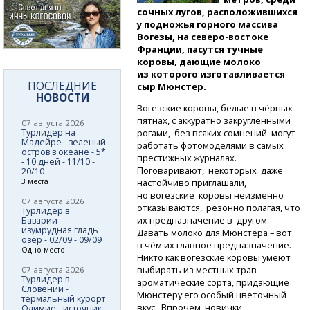
сочных лугов, расположившихся
у подножья горного массива
Вогезы,
на северо-востоке
Франции, пасутся тучные
коровы, дающие молоко
из которого изготавливается
ПОСЛЕДНИЕ
сыр Мюнстер.
НОВОСТИ
Вогезские коровы, белые в чёрных
пятнах, с аккуратно закруглёнными
07 августа 2026
Турлидер на
рогами, без всяких сомнений могут
Мадейре - зеленый
работать фотомоделями в самых
остров в океане - 5*
престижных журналах.
- 10 дней - 11/10 -
Поговаривают, некоторых даже
20/10
3 места
настойчиво приглашали,
но вогезские коровы неизменно
07 августа 2026
отказываются, резонно полагая, что
Турлидер в
их предназначение в другом.
Баварии -
изумрудная гладь
Давать молоко для Мюнстера – вот
озер - 02/09 - 09/09
в чём их главное предназначение.
Одно место
Никто как вогезские коровы умеют
выбирать из местных трав
07 августа 2026
Турлидер в
ароматические сорта, придающие
Словении -
Мюнстеру его особый цветочный
термальный курорт
вкус. Впрочем, новички,
Олимие - источник