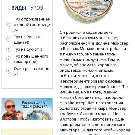
ВИДЫ
ТУРОВ
Тур с проживанием
в одной гостинице
(6)
Он родился в седьмом веке
Тур на Рош ха-
в бенедиктинском монастыре,
Шана
(6)
расположенном в долине Мюнстер
в Вогезах. Монахи не употребляли
Тур на Суккот
(3)
в пищу мясо, оно заменялось
Тур повышенного
молочными продуктами. Тем не
комфорта
(8)
менее, об аромате хорошего
Один раз в сезоне
бифштекса, монахи, видимо,
(2)
всё-таки
мечтали, оттого
и экспериментировали с кислым
молоком, дающим резкий запах. Так
или иначе, но в итоге, именно
монахи-бенедиктинцы
изобрели
сыр Мюнстер. Для изготовления
одного килограмма сыра Мюнстер
требуется 8 литров молока. Целых
8 литров, чтобы изготовить один
килограмм настоящего вогезского
Мюнстера. А для того чтобы корова