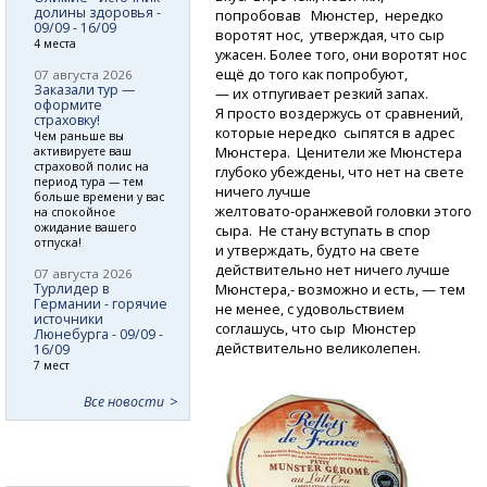
долины здоровья -
попробовав Мюнстер, нередко
09/09 - 16/09
воротят нос, утверждая, что сыр
4 места
ужасен. Более того, они воротят нос
ещё до того как попробуют,
07 августа 2026
Заказали тур —
— их отпугивает резкий запах.
оформите
Я просто воздержусь от сравнений,
страховку!
которые нередко сыпятся в адрес
Чем раньше вы
Мюнстера. Ценители же Мюнстера
активируете ваш
страховой полис на
глубоко убеждены, что нет на свете
период тура — тем
ничего лучше
больше времени у вас
желтовато-оранжевой
головки этого
на спокойное
ожидание вашего
сыра. Не стану вступать в спор
отпуска!
и утверждать, будто на свете
действительно нет ничего лучше
07 августа 2026
Турлидер в
Мюнстера,- возможно и есть, — тем
Германии - горячие
не менее, с удовольствием
источники
соглашусь, что сыр Мюнстер
Люнебурга - 09/09 -
действительно великолепен.
16/09
7 мест
Все новости