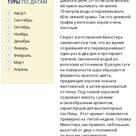
давала в день 20−30 литров молока,
ТУРЫ
ПО ДАТАМ
ей нужно выпивать не менее
70 литров воды и пережёвывать
Август
60 кг свежей травы. Так что дневной
Сентябрь
график у вогезских коров очень
Октябрь
плотный.
Ноябрь
Секрет изготовления Мюнстера
Декабрь
заключается в том, что во время
созревания его переворачивают
Январь
один раз в два дня и протирают
Февраль
тряпкой, смоченной водой из
Март
вогезских источников. В результате
Апрель
на поверхности сыра образуются
ферменты красного цвета,
придающие корочке сначала
желтоватый, а затем красноватый
оттенок. Под тонкой корочкой
созревает мякоть с резким
и своеобразным ароматом,
характерным для высокогорных
пастбищ. Этот аромат появляется
примерно на пятой неделе. Головка
Мюнстера, как правило, небольшая,
высотой от двух с половиной
до восьми сантиметров,