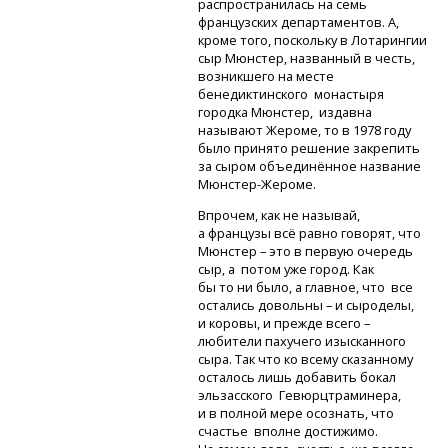
распространилась на семь
французских департаментов. А,
кроме того, поскольку в Лотарингии
сыр Мюнстер, названный в честь,
возникшего на месте
бенедиктинского монастыря
городка Мюнстер, издавна
называют Жероме, то в 1978 году
было принято решение закрепить
за сыром объединённое название
Мюнстер-Жероме.
Впрочем, как не называй,
а французы всё равно говорят, что
Мюнстер – это в первую очередь
сыр, а потом уже город. Как
бы то ни было, а главное, что все
остались довольны – и сыроделы,
и коровы, и прежде всего –
любители пахучего изысканного
сыра. Так что ко всему сказанному
осталось лишь добавить бокал
эльзасского Гевюрцтраминера,
и в полной мере осознать, что
счастье вполне достижимо.