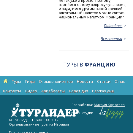
не так уже и просто. Поэтому,
вернёмся к этому вопросу чуть позже,
и зададимся другим: какой крепкий
алкогольный напиток можно считать
национальным напитком Франции?
Подробнее
Все статьи
ТУРЫ В
ФРАНЦИЮ
Туры
Гиды
Отзывы клиентов
Новости
Статьи
О нас
Контакты
Видео
Авиабилеты
Cовет дня
Рассказ дня
Разработка:
Михаил Коротаев
Дизайн студии
© ТУРЛИДЕР
1−800−100−012
Организованные туры из Израиля
Подписка на рассылки