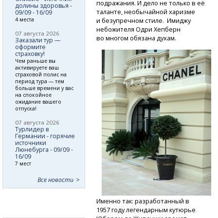
подражания. И дело не только в её
долины здоровья -
таланте, необычайной харизме
09/09 - 16/09
и безупречном стиле. Имиджу
4 места
небожителя Одри Хепберн
07 августа 2026
во многом обязана духам.
Заказали тур —
оформите
страховку!
Чем раньше вы
активируете ваш
страховой полис на
период тура — тем
больше времени у вас
на спокойное
ожидание вашего
отпуска!
07 августа 2026
Турлидер в
Германии - горячие
источники
Люнебурга - 09/09 -
16/09
7 мест
Все новости
Именно так: разработанный в
1957 году легендарным кутюрье