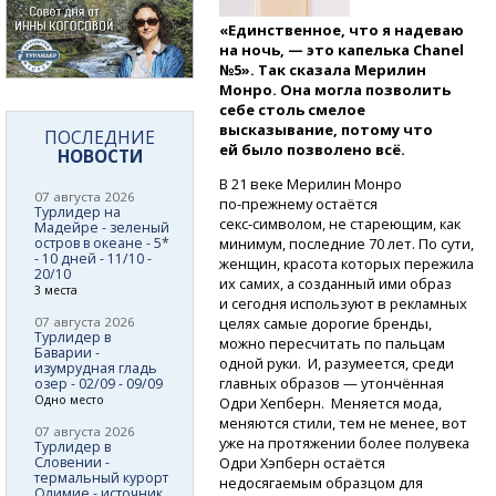
«Единственное, что я надеваю
на ночь, — это капелька Chanel
№5». Так сказала Мерилин
Монро. Она могла позволить
себе столь смелое
высказывание, потому что
ПОСЛЕДНИЕ
ей было позволено всё.
НОВОСТИ
В 21 веке Мерилин Монро
07 августа 2026
по-прежнему
остаётся
Турлидер на
секс-символом,
не стареющим, как
Мадейре - зеленый
минимум, последние 70 лет. По сути,
остров в океане - 5*
- 10 дней - 11/10 -
женщин, красота которых пережила
20/10
их самих, а созданный ими образ
3 места
и сегодня используют в рекламных
целях самые дорогие бренды,
07 августа 2026
Турлидер в
можно пересчитать по пальцам
Баварии -
одной руки. И, разумеется, среди
изумрудная гладь
главных образов — утончённая
озер - 02/09 - 09/09
Одно место
Одри Хепберн. Меняется мода,
меняются стили, тем не менее, вот
07 августа 2026
уже на протяжении более полувека
Турлидер в
Одри Хэпберн остаётся
Словении -
термальный курорт
недосягаемым образцом для
Олимие - источник