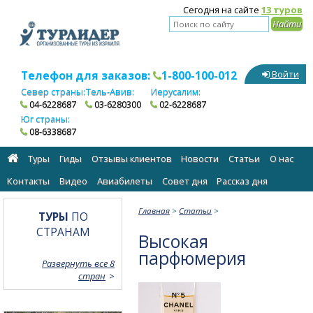
Сегодня на сайте
13 туров
Телефон для заказов:
1-800-100-012
Войти
Север страны:
Тель-Авив:
Иерусалим:
04-6228687
03-6280300
02-6228687
Юг страны:
08-6338687
Туры
Гиды
Отзывы клиентов
Новости
Статьи
О нас
Контакты
Видео
Авиабилеты
Cовет дня
Рассказ дня
Главная
>
Статьи
>
ТУРЫ
ПО
СТРАНАМ
Высокая
парфюмерия
Развернуть все 8
стран