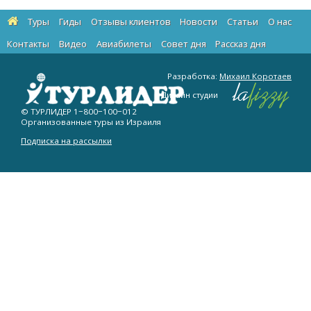
Туры
Гиды
Отзывы клиентов
Новости
Статьи
О нас
Контакты
Видео
Авиабилеты
Cовет дня
Рассказ дня
Разработка:
Михаил Коротаев
Дизайн студии
© ТУРЛИДЕР
1−800−100−012
Организованные туры из Израиля
Подписка на рассылки