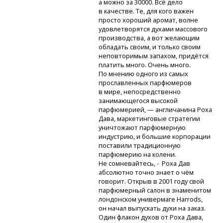
а можно за 30000. Всё дело
в качестве. Те, для кого важен
просто хороший аромат, волне
удовлетворятся духами массового
производства, а вот желающим
обладать своим, и только своим
неповторимым запахом, придётся
платить много. Очень много.
По мнению одного из самых
прославленных парфюмеров
в мире, непосредственно
занимающегося высокой
парфюмерией, — англичанина Роха
Дава, маркетинговые стратегии
уничтожают парфюмерную
индустрию, и большие корпорации
поставили традиционную
парфюмерию на колени.
Не сомневайтесь, - Роха Дав
абсолютно точно знает о чём
говорит. Открыв в 2001 году свой
парфюмерный салон в знаменитом
лондонском универмаге Harrods,
он начал выпускать духи на заказ.
Один флакон духов от Роха Дава,