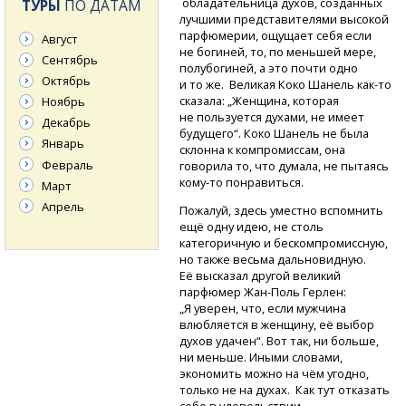
обладательница духов, созданных
ТУРЫ
ПО ДАТАМ
лучшими представителями высокой
парфюмерии, ощущает себя если
Август
не богиней, то, по меньшей мере,
Сентябрь
полубогиней, а это почти одно
Октябрь
и то же. Великая Коко Шанель
как-то
сказала: „Женщина, которая
Ноябрь
не пользуется духами, не имеет
Декабрь
будущего“. Коко Шанель не была
Январь
склонна к компромиссам, она
Февраль
говорила то, что думала, не пытаясь
кому-то
понравиться.
Март
Апрель
Пожалуй, здесь уместно вспомнить
ещё одну идею, не столь
категоричную и бескомпромиссную,
но также весьма дальновидную.
Её высказал другой великий
парфюмер
Жан-Поль
Герлен:
„Я уверен, что, если мужчина
влюбляется в женщину, её выбор
духов удачен“. Вот так, ни больше,
ни меньше. Иными словами,
экономить можно на чём угодно,
только не на духах. Как тут отказать