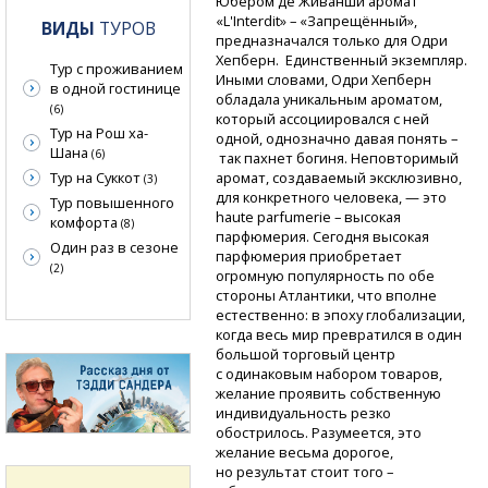
Юбером де Живанши аромат
«L'Interdit» – «Запрещённый»,
ВИДЫ
ТУРОВ
предназначался только для Одри
Хепберн. Единственный экземпляр.
Тур с проживанием
Иными словами, Одри Хепберн
в одной гостинице
обладала уникальным ароматом,
(6)
который ассоциировался с ней
Тур на Рош ха-
одной, однозначно давая понять –
Шана
(6)
так пахнет богиня. Неповторимый
Тур на Суккот
аромат, создаваемый эксклюзивно,
(3)
для конкретного человека, — это
Тур повышенного
haute parfumerie – высокая
комфорта
(8)
парфюмерия. Сегодня высокая
Один раз в сезоне
парфюмерия приобретает
(2)
огромную популярность по обе
стороны Атлантики, что вполне
естественно: в эпоху глобализации,
когда весь мир превратился в один
большой торговый центр
с одинаковым набором товаров,
желание проявить собственную
индивидуальность резко
обострилось. Разумеется, это
желание весьма дорогое,
но результат стоит того –