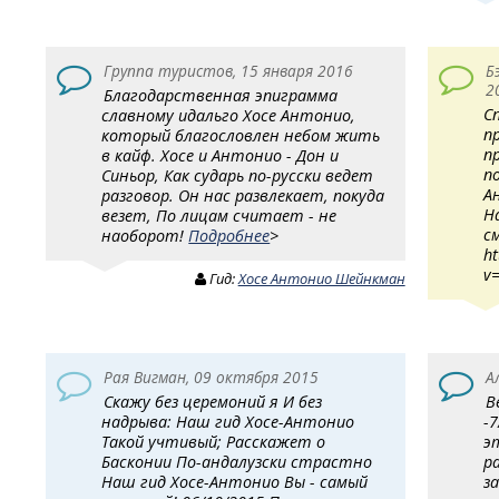
Группа туристов, 15 января 2016
Б
2
Благодарственная эпиграмма
С
славному идальго Хосе Антонио,
п
который благословлен небом жить
п
в кайф. Хосе и Антонио - Дон и
п
Синьор, Как сударь по-русски ведет
А
разговор. Он нас развлекает, покуда
Н
везет, По лицам считает - не
с
наоборот!
Подробнее
>
h
v
Гид:
Хосе Антонио Шейнкман
Рая Вигман, 09 октября 2015
А
Скажу без церемоний я И без
В
надрыва: Наш гид Хосе-Антонио
-
Такой учтивый; Расскажет о
э
Басконии По-андалузски страстно
р
Наш гид Хосе-Антонио Вы - самый
з