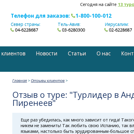
Сегодня на сайте
13 тур
Телефон для заказов:
1-800-100-012
Север страны:
Тель-Авив:
Иерусалим:
04-6228687
03-6280300
02-6228687
 клиентов
Новости
Статьи
О нас
Конт
Главная
>
Отзывы клиентов
>
Отзыв о туре: "Турлидер в Ан
Пиренеев"
Еще раз убедилась, как много зависит от гида! Такого
никем не заменить! Так любить свою Испанию, так в
языками, настолько быть
эрудированным-большое
сп