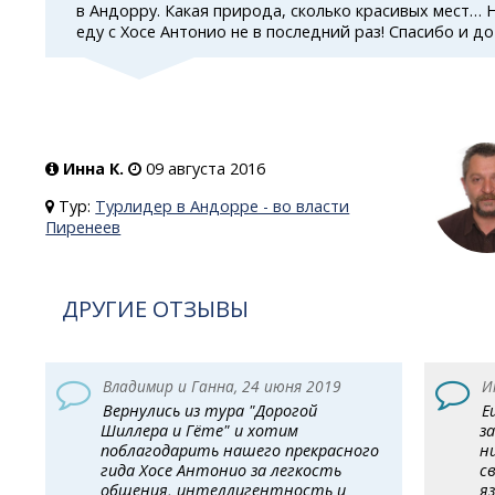
в Андорру. Какая природа, сколько красивых мест… 
еду с Хосе Антонио не в последний раз! Спасибо и до
Инна К.
09 августа 2016
Тур:
Турлидер в Андорре - во власти
Пиренеев
ДРУГИЕ ОТЗЫВЫ
Владимир и Ганна, 24 июня 2019
И
Вернулись из тура "Дорогой
Е
Шиллера и Гёте" и хотим
з
поблагодарить нашего прекрасного
н
гида Хосе Антонио за легкость
с
общения, интеллигентность и
я