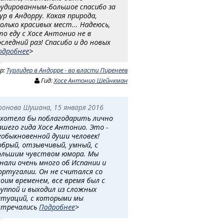
рудированным-большое спасибо за
ур в Андорру. Какая природа,
колько красивых мест... Надеюсь,
то еду с Хосе Антонио не в
оследний раз! Спасибо и до новых
одробнее
>
ур:
Турлидер в Андорре - во власти Пиренеев
Гид:
Хосе Антонио Шейнкман
ронова Шушана, 15 января 2016
 хотела бы поблагодарить лично
ашего гида Хосе Антонио. Это -
еобыкновенной души человек!
обрый, отзывчивый, умный, с
ольшим чувством юмора. Мы
знали очень много об Испании и
ортугалии. Он не считался со
воим временем, все время был с
руппой и выходил из сложных
итуаций, с которыми мы
стречались
Подробнее
>