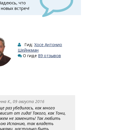
Надеюсь, что
 новых встреч!
Гид:
Хосе Антонио
Шейнкман
О гиде
89 отзывов
нна К., 09 августа 2016
ще раз убедилась, как много
ависит от гида! Такого, как Тони,
икем не заменить! Так любить
вою Испанию, так владеть
зыками, настолько быть