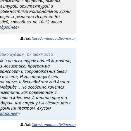
накомстве с природой, бытом,
ультурой, архитектурой и
собенностями национальной кухни
еверных регионов Испании. На
юдей, способных по 10-12 часов
одробнее
>
Гид:
Хосе Антонио Шейнкман
аина Будман , 07 июня 2015
ак и во всех турах вашей компании,
ся логистика, программа,
ранспорт и сопровождение были
а высоте, И гостиницы были
тличные, и бесподобная гид Алина
 Мадриде... Но особенно хочется
тметить, как повезло нам с
опровождением. Антонио просто
одарил нам страну ! И сделал это с
громным тактом, вкусом
одробнее
>
Гид:
Хосе Антонио Шейнкман