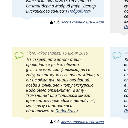
классный! 06/10/2015 По пути из
з
Сантандера в Мадрид (тур "Ветер
к
Бискайского залива")
Подробнее
>
о
с
л
Гид:
Хосе Антонио Шейнкман
П
Flora,Yakov Livshitz, 15 июня 2015
Ф
Не секрет,что этот трип
К
проводится редко, обычно
в
(русскоязычными фирмами) раз в
т
году, поэтому мы его очень ждали, и
н
он не обманул наших ожиданий.
о
Когда я слышала - "эту экскурсию
в
надо было отменить", а эту -
о
"заменить" или "слишком много
с
времени мы проводим в автобусе", -
п
мне сразу становилось
о
одновременно
Подробнее
>
П
Гид:
Хосе Антонио Шейнкман