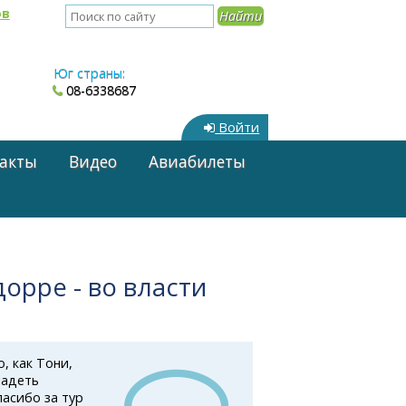
ов
Юг страны:
08-6338687
Войти
акты
Видео
Авиабилеты
дорре - во власти
, как Тони,
ладеть
асибо за тур