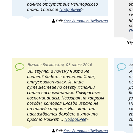
полное отсутствие менторского
э
тона. Спасибо!
Подробнее
>
т
с
ч
Гид:
Хосе Антонио Шейнкман
п
П
Т
Эмилия Заславская, 03 июля 2016
А
Эй, группа, а почему никто не
Я
пишет? Ладно, я начинаю. Итак,
н
отпуск закончился. И наше
н
путешествие по северу Испании
Д
стало воспоминанием. Прекрасным
б
воспоминанием. Невзирая на капризы
у
погоды, которая иногда играла не
П
на нашей стороне. Но... кто- то
с
наслаждается дождем, а кто- то
г
просто мокнет...
Подробнее
>
с
в
Гид:
Хосе Антонио Шейнкман