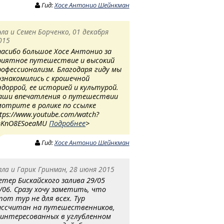
Гид:
Хосе Антонио Шейнкман
эла и Семен Борченко, 01 декабря
015
пасибо большое Хосе Антонио за
риятное путешествие и высокий
рофессионализм. Благодаря гиду мы
ознакомились с крошечной
ндоррой, ее историей и культурой.
аши впечатления о путешествии
мотрите в ролике по ссылке
ttps://www.youtube.com/watch?
=KnO8ESoeaMU
Подробнее
>
Гид:
Хосе Антонио Шейнкман
лла и Гарик Гринман, 28 июня 2015
етер Бискайского залива 29/05
7/06. Сразу хочу заметить, что
тот тур не для всех. Тур
ассчитан на путешественников,
аинтересованных в углубленном