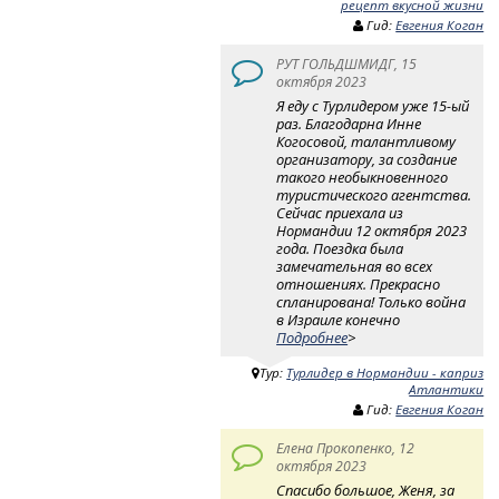
рецепт вкусной жизни
Гид:
Евгения Коган
РУТ ГОЛЬДШМИДГ, 15
октября 2023
Я еду с Турлидером уже 15-ый
раз. Благодарна Инне
Когосовой, талантливому
организатору, за создание
такого необыкновенного
туристического агентства.
Сейчас приехала из
Нормандии 12 октября 2023
года. Поездка была
замечательная во всех
отношениях. Прекрасно
спланирована! Только война
в Израиле конечно
Подробнее
>
Тур:
Турлидер в Нормандии - каприз
Атлантики
Гид:
Евгения Коган
Елена Прокопенко, 12
октября 2023
Спасибо большое, Женя, за