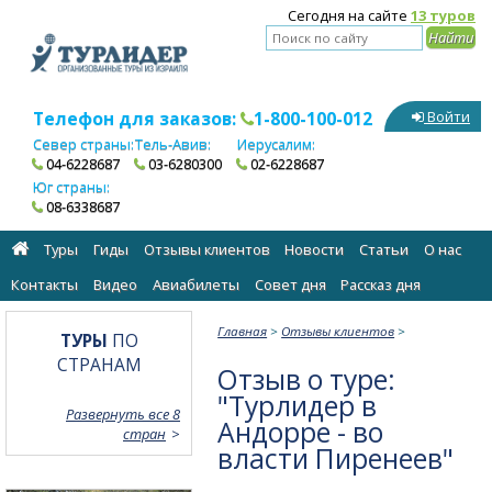
Сегодня на сайте
13 туров
Телефон для заказов:
1-800-100-012
Войти
Север страны:
Тель-Авив:
Иерусалим:
04-6228687
03-6280300
02-6228687
Юг страны:
08-6338687
Туры
Гиды
Отзывы клиентов
Новости
Статьи
О нас
Контакты
Видео
Авиабилеты
Cовет дня
Рассказ дня
Главная
>
Отзывы клиентов
>
ТУРЫ
ПО
СТРАНАМ
Отзыв о туре:
"Турлидер в
Развернуть все 8
Андорре - во
стран
власти Пиренеев"