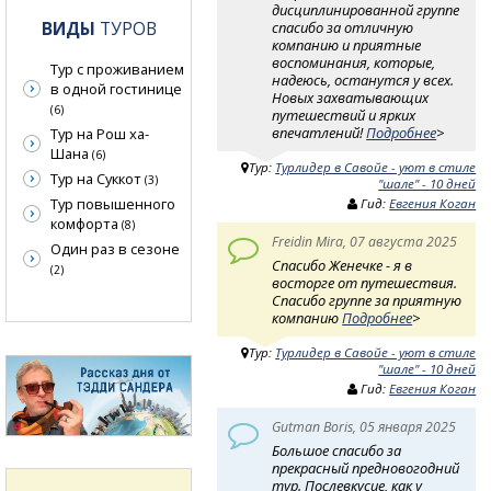
дисциплинированной группе
ВИДЫ
ТУРОВ
спасибо за отличную
компанию и приятные
воспоминания, которые,
Тур с проживанием
надеюсь, останутся у всех.
в одной гостинице
Новых захватывающих
(6)
путешествий и ярких
впечатлений!
Подробнее
>
Тур на Рош ха-
Шана
(6)
Тур:
Турлидер в Савойе - уют в стиле
Тур на Суккот
(3)
"шале" - 10 дней
Тур повышенного
Гид:
Евгения Коган
комфорта
(8)
Freidin Mira, 07 августа 2025
Один раз в сезоне
Спасибо Женечке - я в
(2)
восторге от путешествия.
Спасибо группе за приятную
компанию
Подробнее
>
Тур:
Турлидер в Савойе - уют в стиле
"шале" - 10 дней
Гид:
Евгения Коган
Gutman Boris, 05 января 2025
Большое спасибо за
прекрасный предновогодний
тур. Послевкусие, как у