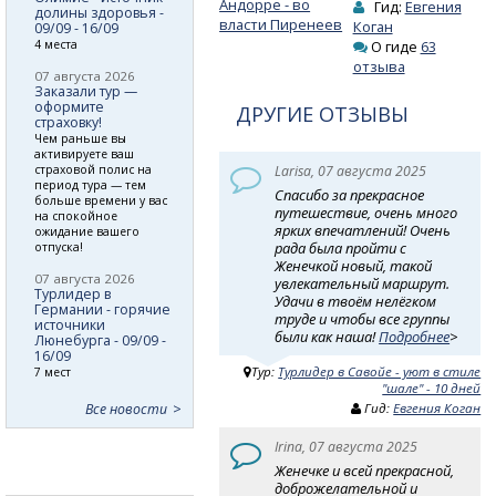
Андорре - во
Гид:
Евгения
долины здоровья -
власти Пиренеев
Коган
09/09 - 16/09
4 места
О гиде
63
отзыва
07 августа 2026
Заказали тур —
оформите
ДРУГИЕ ОТЗЫВЫ
страховку!
Чем раньше вы
активируете ваш
страховой полис на
Larisa, 07 августа 2025
период тура — тем
Спасибо за прекрасное
больше времени у вас
путешествие, очень много
на спокойное
ярких впечатлений! Очень
ожидание вашего
рада была пройти с
отпуска!
Женечкой новый, такой
07 августа 2026
увлекательный маршрут.
Турлидер в
Удачи в твоём нелёгком
Германии - горячие
труде и чтобы все группы
источники
были как наша!
Подробнее
>
Люнебурга - 09/09 -
16/09
Тур:
Турлидер в Савойе - уют в стиле
7 мест
"шале" - 10 дней
Все новости
Гид:
Евгения Коган
Irina, 07 августа 2025
Женечке и всей прекрасной,
доброжелательной и