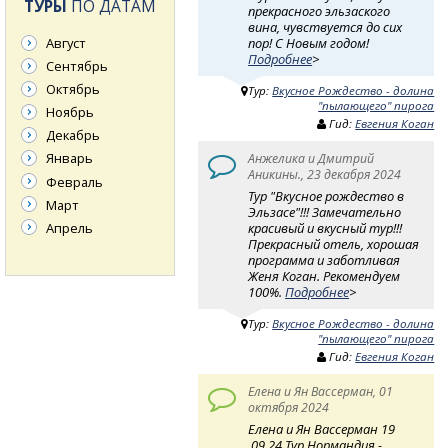
ТУРЫ
ПО ДАТАМ
прекрасного эльзаского
вина, чувствуется до сих
пор! С Новым годом!
Август
Подробнее
>
Сентябрь
Октябрь
Тур:
Вкусное Рождество - долина
"пылающего" пирога
Ноябрь
Гид:
Евгения Коган
Декабрь
Январь
Анжелика и Дмитрий
Аникины., 23 декабря 2024
Февраль
Тур "Вкусное рождество в
Март
Эльзасе"!!! Замечательно
Апрель
красивый и вкусный тур!!!
Прекрасный отель, хорошая
программа и заботливая
Женя Коган. Рекомендуем
100%.
Подробнее
>
Тур:
Вкусное Рождество - долина
"пылающего" пирога
Гид:
Евгения Коган
Елена и Ян Вассерман, 01
октября 2024
Елена и Ян Вассерман 19
.09.24 Тур Нормандия -