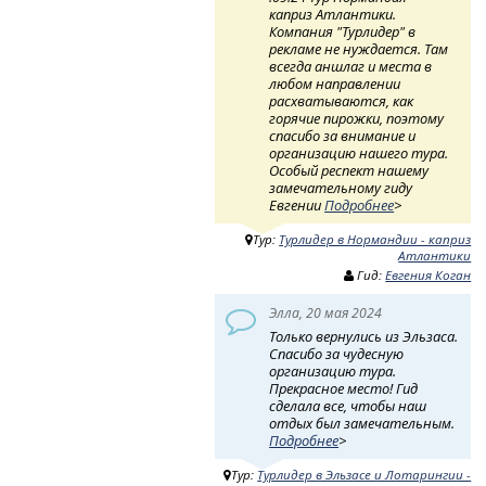
каприз Атлантики.
Компания "Турлидер" в
рекламе не нуждается. Там
всегда аншлаг и места в
любом направлении
расхватываются, как
горячие пирожки, поэтому
спасибо за внимание и
организацию нашего тура.
Особый респект нашему
замечательному гиду
Евгении
Подробнее
>
Тур:
Турлидер в Нормандии - каприз
Атлантики
Гид:
Евгения Коган
Элла, 20 мая 2024
Только вернулись из Эльзаса.
Спасибо за чудесную
организацию тура.
Прекрасное место! Гид
сделала все, чтобы наш
отдых был замечательным.
Подробнее
>
Тур:
Турлидер в Эльзасе и Лотарингии -