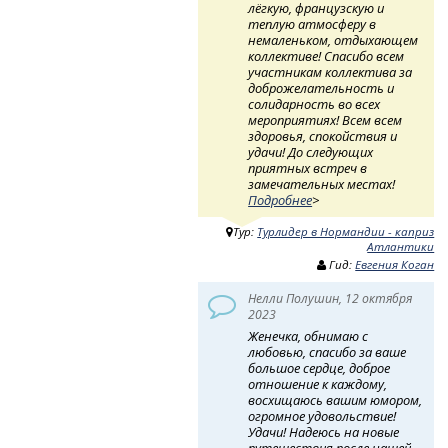
лёгкую, французскую и
теплую атмосферу в
немаленьком, отдыхающем
коллективе! Спасибо всем
участникам коллектива за
доброжелательность и
солидарность во всех
мероприятиях! Всем всем
здоровья, спокойствия и
удачи! До следующих
приятных встреч в
замечательных местах!
Подробнее
>
Тур:
Турлидер в Нормандии - каприз
Атлантики
Гид:
Евгения Коган
Нелли Полушин, 12 октября
2023
Женечка, обнимаю с
любовью, спасибо за ваше
большое сердце, доброе
отношение к каждому,
восхищаюсь вашим юмором,
огромное удовольствие!
Удачи! Надеюсь на новые