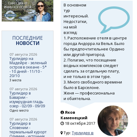
В основном
тур
интересный.
Недостатки,
на мой
взгляд:
ПОСЛЕДНИЕ
1. Расположение отеля в центре
НОВОСТИ
города Андорра ла Велья. Было
бы предпочтительнее Ордино
или другой пригород.
07 августа 2026
Турлидер на
2. Полагаю, что посещение
Мадейре - зеленый
водных комплексов следует
остров в океане - 5*
сделать за отдельную плату,
- 10 дней - 11/10 -
20/10
и не только в этом туре.
3 места
3. Много свободного времени
было в Барселоне.
07 августа 2026
Женя — профессиональна
Турлидер в
Баварии -
и обаятельна.
изумрудная гладь
озер - 02/09 - 09/09
Одно место
Яков
Каменецкий
07 августа 2026
18 октября 2017
Турлидер в
Словении -
термальный курорт
Тур:
Турлидер в
Олимие - источник