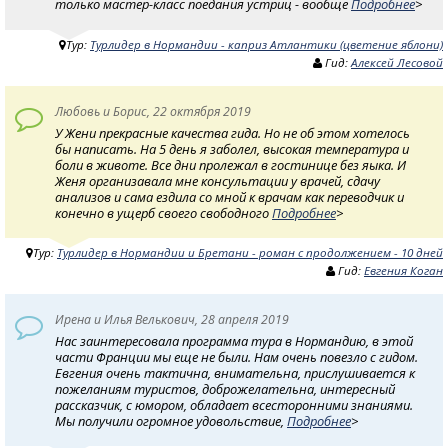
только мастер-класс поедания устриц - вообще
Подробнее
>
Тур:
Турлидер в Нормандии - каприз Атлантики (цветение яблони)
Гид:
Алексей Лесовой
Любовь и Борис, 22 октября 2019
У Жени прекрасные качества гида. Но не об этом хотелось
бы написать. На 5 день я заболел, высокая температура и
боли в животе. Все дни пролежал в гостинице без яыка. И
Женя организавала мне консультации у врачей, сдачу
анализов и сама ездила со мной к врачам как переводчик и
конечно в ущерб своего свободного
Подробнее
>
Тур:
Турлидер в Нормандии и Бретани - роман с продолжением - 10 дней
Гид:
Евгения Коган
Ирена и Илья Велькович, 28 апреля 2019
Нас заинтересовала программа тура в Нормандию, в этой
части Франции мы еще не были. Нам очень повезло с гидом.
Евгения очень тактична, внимательна, прислушивается к
пожеланиям туристов, доброжелательна, интересный
рассказчик, с юмором, обладает всесторонними знаниями.
Мы получили огромное удовольствие,
Подробнее
>