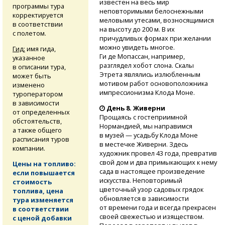
известен на весь мир
программы тура
неповторимыми белоснежными
корректируется
меловыми утесами, возносящимися
в соответствии
на высоту до 200 м. В их
с полетом.
причудливых формах при желании
можно увидеть многое.
Гид:
имя гида,
Ги де Мопассан, например,
указанное
разглядел хобот слона. Скалы
в описании тура,
Этрета являлись излюбленным
может быть
мотивом работ основоположника
изменено
импрессионизма Клода Моне.
туроператором
в зависимости
День 8. Живерни
от определенных
Прощаясь с гостеприимной
обстоятельств,
Нормандией, мы направимся
а также общего
в музей — усадьбу Клода Моне
расписания туров
в местечке Живерни. Здесь
компании.
художник провел 43 года, превратив
свой дом и два примыкающих к нему
Цены на топливо:
сада в настоящее произведение
если повышается
искусства. Неповторимый
стоимость
цветочный узор садовых грядок
топлива, цена
обновляется в зависимости
тура изменяется
от времени года и всегда прекрасен
в соответствии
своей свежестью и изяществом.
с ценой добавки