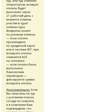
тур, или тур отменен
оператором, возврат
оплаты будет
выполнен через
21 рабочий день с
момента отмены
участия в туре/
отмены тура.
Возвраты оплат
по условиям отмены.
— если оплата
произведена
по кредитной карте
или в системе BIT, при
возврате оплаты
снимается $25
на человека
— если оплата была
выполнена
банковским
переводом —
фиксируется сумма
возврата оплаты
Дополнительно:
Если
Вы записаны на тур
с условием поиска
соседа по комнате,
и в компании Вам
подтвердили, что