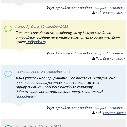
Тур:
Турлидер в Нормандии - каприз Атлантики
Гид:
Евгения Коган
Asinovsky Dora, 12 октября 2023
Большое спасибо Жене за заботу, за чудесную семейную
атмосферу, созданную в нашей замечательной группе. Женя
супер!
Подробнее
>
Тур:
Турлидер в Нормандии - каприз Атлантики
Гид:
Евгения Коган
Liberman Anna, 20 сентября 2023
Жене удалось нас "приручить" и до последней минуты она
проявиляла большую ответственность за всех
"прирученных". Спасибо! Спасибо за теплоту,
доброжелательное отношение, профессионализм!
Подробнее
>
Тур:
Турлидер в Нормандии - каприз Атлантики
Гид:
Евгения Коган
Sosinski Genia, 16 июля 2023