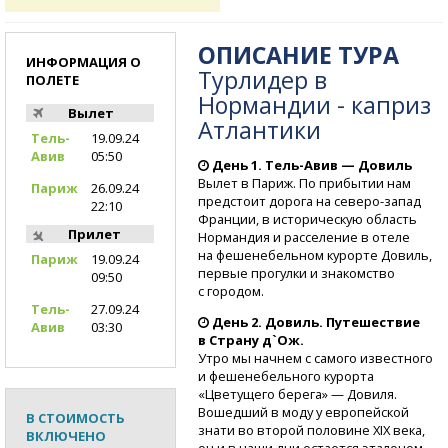
ОПИСАНИЕ ТУРА
ИНФОРМАЦИЯ О
Турлидер в
ПОЛЕТЕ
Нормандии - каприз
Вылет
Атлантики
Тель-
19.09.24
Авив
05:50
День 1.
Тель-Авив
— Довиль
Вылет в Париж. По прибытии нам
Париж
26.09.24
предстоит дорога
на северо-запад
22:10
Франции, в историческую область
Прилет
Нормандия и расселение в отеле
на фешенебельном курорте Довиль,
Париж
19.09.24
первые прогулки и знакомство
09:50
с городом.
Тель-
27.09.24
День 2. Довиль. Путешествие
Авив
03:30
в Страну д`Ож.
Утро мы начнем с самого известного
и фешенебельного курорта
«Цветущего берега» — Довиля.
Вошедший в моду у европейской
В СТОИМОСТЬ
знати во второй половине XIX века,
ВКЛЮЧЕНО
он и в наши дни остается эталоном