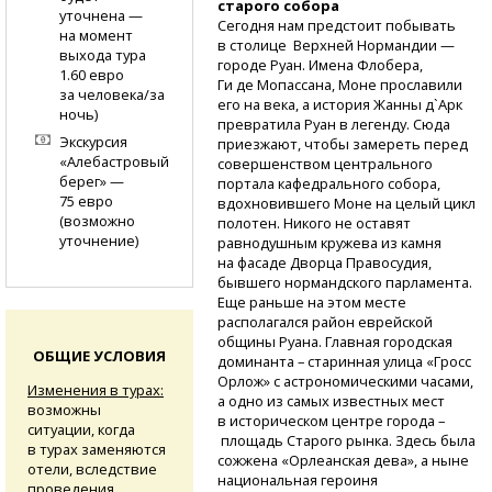
старого собора
уточнена —
Сегодня нам предстоит побывать
на момент
в столице Верхней Нормандии —
выхода тура
городе Руан. Имена Флобера,
1.60 евро
Ги де Мопассана, Моне прославили
за человека/за
его на века, а история Жанны д`Арк
ночь)
превратила Руан в легенду. Сюда
Экскурсия
приезжают, чтобы замереть перед
«Алебастровый
совершенством центрального
берег» —
портала кафедрального собора,
75 евро
вдохновившего Моне на целый цикл
(возможно
полотен. Никого не оставят
уточнение)
равнодушным кружева из камня
на фасаде Дворца Правосудия,
бывшего нормандского парламента.
Еще раньше на этом месте
располагался район еврейской
общины Руана. Главная городская
ОБЩИЕ УСЛОВИЯ
доминанта – старинная улица «Гросс
Орлож» с астрономическими часами,
Изменения в турах:
а одно из самых известных мест
возможны
в историческом центре города –
ситуации, когда
площадь Старого рынка. Здесь была
в турах заменяются
сожжена «Орлеанская дева», а ныне
отели, вследствие
национальная героиня
проведения