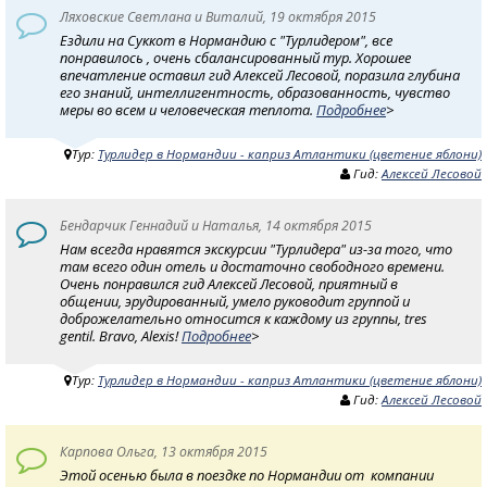
Ляховские Светлана и Виталий, 19 октября 2015
Ездили на Суккот в Нормандию с "Турлидером", все
понравилось , очень сбалансированный тур. Хорошее
впечатление оставил гид Алексей Лесовой, поразила глубина
его знаний, интеллигентность, образованность, чувство
меры во всем и человеческая теплота.
Подробнее
>
Тур:
Турлидер в Нормандии - каприз Атлантики (цветение яблони)
Гид:
Алексей Лесовой
Бендарчик Геннадий и Наталья, 14 октября 2015
Нам всегда нравятся экскурсии "Турлидера" из-за того, что
там всего один отель и достаточно свободного времени.
Очень понравился гид Алексей Лесовой, приятный в
общении, эрудированный, умело руководит группой и
доброжелательно относится к каждому из группы, tres
gentil. Bravo, Alexis!
Подробнее
>
Тур:
Турлидер в Нормандии - каприз Атлантики (цветение яблони)
Гид:
Алексей Лесовой
Карпова Ольга, 13 октября 2015
Этой осенью была в поездке по Нормандии от компании