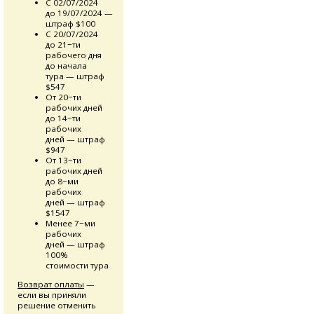
С 02/07/2024
до 19/07/2024 —
штраф $100
С 20/07/2024
до 21−ти
рабочего дня
до начала
тура — штраф
$547
От 20−ти
рабочих дней
до 14−ти
рабочих
дней — штраф
$947
От 13−ти
рабочих дней
до 8−ми
рабочих
дней — штраф
$1547
Менее 7−ми
рабочих
дней — штраф
100%
стоимости тура
Возврат оплаты
—
если вы приняли
решение отменить