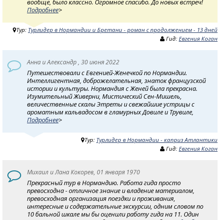
вообще, было классно. Огромное спасибо. До новых встреч!
Подробнее
>
Тур:
Турлидер в Нормандии и Бретани - роман с продолжением - 13 дней
Гид:
Евгения Коган
Анна и Александр , 30 июня 2022
Путешествовали с Евгенией-Женечкой по Нормандии.
Интеллигентная, доброжелательная, знаток французской
истории и культуры. Нормандия с Женей была прекрасна.
Изумительный Живерни, Мистический Сен-Мишель,
величественные скалы Этреты и свежайшие устрицы с
ароматным кальвадосом в гламурных Довиле и Трувиле,
Подробнее
>
Тур:
Турлидер в Нормандии - каприз Атлантики
Гид:
Евгения Коган
Михаил и Лана Кокорев, 01 января 1970
Прекрасный тур в Нормандию. Работа гида просто
превосходна - отличное знание и владение материалом,
превосходная организация поездки и проживания,
интересные и содержательные экскурсии, одним словом по
10 бальной шкале мы бы оценили работу гида на 11. Один