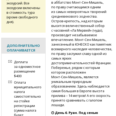
в аббатство
Монт-Сен-Мишель,
экскурсий. Все
по праву считающимся одним
экскурсии включены
из самых невероятных творений
в стоимость тура
средневекового зодчества.
(кроме свободного
Остров-крепость,
над которым
дня).
высится величественный собор
с часовней «Ла Мервей» (чудо),
производит незабываемое
впечатление.
Монт-Сен-Мишель,
занесенный в ЮНЕСКО как памятник
ДОПОЛНИТЕЛЬНО
всемирного наследия человечества,
ОПЛАЧИВАЕТСЯ
по праву заслужил славу одной из
самых ярких
Доплата
достопримечательностей Франции.
за одноместное
Побережье, рядом с которым
размещение
котором расположен
$400
Монт-Сен-Мишель,
является
уникальным природным
Оплата
образованием. Здесь наблюдается
муниципального
самая большая в Европе высота
налога
прилива – 14 метров! А его скорость
самостоятельно
принято сравнивать с галопом
на стойке
лошади.
регистрации
(сумма налога
День 6. Руан. Под сенью
будет