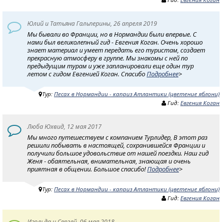
Юлий и Татьяна Гальперины, 26 апреля 2019
Мы бывали во Франции, но в Нормандии были впервые. С
нами был великолепный гид - Евгения Коган. Очень хорошо
знает материал и умеет передать его туристам, создает
прекрасную атмосферу в группе. Мы знакомы с ней по
предыдущим турам и уже запланировали еще один тур
летом с гидом Евгенией Коган. Спасибо
Подробнее
>
Тур:
Песах в Нормандии - каприз Атлантики (цветение яблони)
Гид:
Евгения Коган
Люба Юхвид, 12 мая 2017
Мы много путешествуем с компанием Турлидер, В этот раз
решили побывать в настоящей, сохранившейся Франции и
получили большое удовольствие от нашей поездки. Наш гид
Женя - обаятельная, внимательная, знающая и очень
приятная в общении. Большое спасибо!
Подробнее
>
Тур:
Песах в Нормандии - каприз Атлантики (цветение яблони)
Гид:
Евгения Коган
Изольда и Сергей, 06 мая 2018