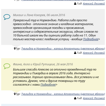
Гид:
Алексей Лесовой
Михаил и Лана Кокорев, 06 июля 2016
Прекрасный тур в Нормандию. Работа гида просто
превосходна - отличное знание и владение материалом,
превосходная организация поездки и проживания,
интересные и содержательные экскурсии, одним словом по
10 бальной шкале мы бы оценили работу гида на 11. Один
только мастер-класс поедания устриц - вообще
Подробнее
>
Тур:
Турлидер в Нормандии - каприз Атлантики (цветение яблони)
Гид:
Алексей Лесовой
Фаина, Алла и Юрий Рутицкие, 26 мая 2016
Большое спасибо Алексею за отлично проведенный тур по
Нормандии и Пикардии в апреле 2016 года. Интересно
рассказывал. Хорошо организовывал день .Все успевали и не
уставали. Думаю, что и другие товарищи по туру
согласятся с нами
Подробнее
>
Тур:
Турлидер в Нормандии - каприз Атлантики (цветение яблони)
Гид:
Алексей Лесовой