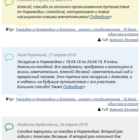
Алексей, спасибо за отлично организованное путешествие
по Нормандии: спокойное, неторопливое и такое
насыщенное новыми впечатлениями!
Подробнее
>
Тур:
Турлидер в Нормандии и Бретани - роман с продолжением - 10 дней -
один раз в сезоне
Гид:
Алексей Лесовой
Лиля Порочкина, 27 апреля 2018
Экскурсия в Нормандию с 18.04.18 по 24.04.18. Я очень
довольна поездкой. Все придумано, продумано и воплощено в
жизнь замечательно. Алексей Лесовой -замечательный гид и
прекрасный человек. Это третья моя экскурсия с Алексеем, и
я надеюсь на будущие путешествия с его участием.
Большое спасибо! Также
Подробнее
>
Тур:
Турлидер в Нормандии и Бретани - роман с продолжением - 10 дней -
один раз в сезоне
Гид:
Алексей Лесовой
Людмила Бердичевски, 26 апреля 2018
Сегодня вернулась из поездки в Нормандию. Второй раз
ездила с Алексеем Лесовым. И второй раз-отлично! Как