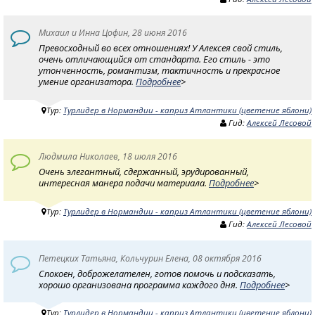
Михаил и Инна Цофин, 28 июня 2016
Превосходный во всех отношениях! У Алексея свой стиль,
очень отличающийся от стандарта. Его стиль - это
утонченность, романтизм, тактичность и прекрасное
умение организатора.
Подробнее
>
Тур:
Турлидер в Нормандии - каприз Атлантики (цветение яблони)
Гид:
Алексей Лесовой
Людмила Николаев, 18 июля 2016
Очень элегантный, сдержанный, эрудированный,
интересная манера подачи материала.
Подробнее
>
Тур:
Турлидер в Нормандии - каприз Атлантики (цветение яблони)
Гид:
Алексей Лесовой
Петецких Татьяна, Кольчурин Елена, 08 октября 2016
Спокоен, доброжелателен, готов помочь и подсказать,
хорошо организована программа каждого дня.
Подробнее
>
Тур:
Турлидер в Нормандии - каприз Атлантики (цветение яблони)