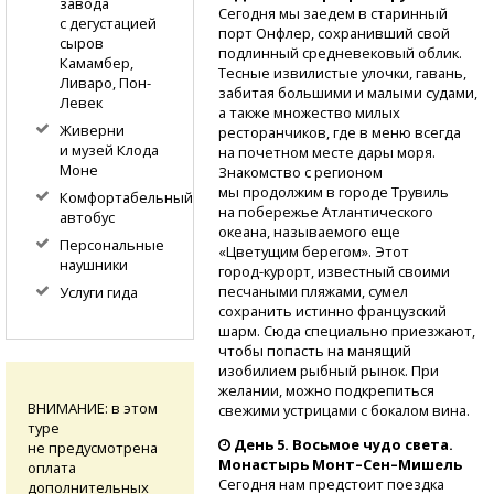
завода
Сегодня мы заедем в старинный
с дегустацией
порт Онфлер, сохранивший свой
сыров
подлинный средневековый облик.
Камамбер,
Тесные извилистые улочки, гавань,
Ливаро, Пон-
забитая большими и малыми судами,
Левек
а также множество милых
Живерни
ресторанчиков, где в меню всегда
и музей Клода
на почетном месте дары моря.
Моне
Знакомство с регионом
мы продолжим в городе Трувиль
Комфортабельный
на побережье Атлантического
автобус
океана, называемого еще
Персональные
«Цветущим берегом». Этот
наушники
город-курорт,
известный своими
песчаными пляжами, сумел
Услуги гида
сохранить истинно французский
шарм. Сюда специально приезжают,
чтобы попасть на манящий
изобилием рыбный рынок. При
желании, можно подкрепиться
ВНИМАНИЕ: в этом
свежими устрицами с бокалом вина.
туре
День 5. Восьмое чудо света.
не предусмотрена
Монастырь Монт–Сен–Мишель
оплата
Сегодня нам предстоит поездка
дополнительных