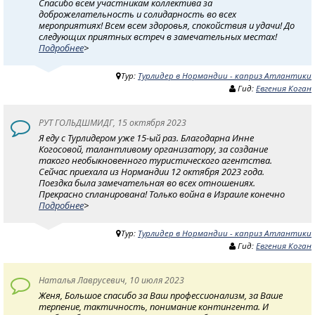
Спасибо всем участникам коллектива за
доброжелательность и солидарность во всех
мероприятиях! Всем всем здоровья, спокойствия и удачи! До
следующих приятных встреч в замечательных местах!
Подробнее
>
Тур:
Турлидер в Нормандии - каприз Атлантики
Гид:
Евгения Коган
РУТ ГОЛЬДШМИДГ, 15 октября 2023
Я еду с Турлидером уже 15-ый раз. Благодарна Инне
Когосовой, талантливому организатору, за создание
такого необыкновенного туристического агентства.
Сейчас приехала из Нормандии 12 октября 2023 года.
Поездка была замечательная во всех отношениях.
Прекрасно спланирована! Только война в Израиле конечно
Подробнее
>
Тур:
Турлидер в Нормандии - каприз Атлантики
Гид:
Евгения Коган
Наталья Лаврусевич, 10 июля 2023
Женя, Большое спасибо за Ваш профессионализм, за Ваше
терпение, тактичность, понимание контингента. И