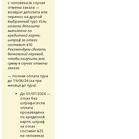
с человека (в случае
отмены заказа —
возврат депозита или
перенос на другой
выбранный тур).
Если
оплата депозита
выполнена по
кредитной карте,
штраф за отказ
составит $10.
Рекомендуем сделать
банковский перевод,
чтобы получить всю
сумму в случае отмены
заказа.
— полная оплата тура
до 19/06/24 (за три
месяца до тура)
До 01/07/2024 —
отказ без
штрафа (если
оплата
произведена
по кредитной
карте, штраф
за отказ
составит $25
на человека)