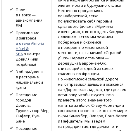
элегантности и буржуазного шика.
Полет
Неспешно прогуливаясь
в Париж —
по набережной, легко
авиакомпания
почувствовать себя героями
ElAl
культового фильма «Мужчина
и женщина», снятого здесь Клодом
Проживание
Лелюшем. Затем мы покинем
и завтраки
побережье и окажемся
в отеле Almoria
в невероятно живописной
Hôtel &
местности, называемой «Страной
SPA
в центре
д`Ож». Первая остановка —
Довиля (или
деревушка
Беврон-ан-Ож,
подобном)
считающейся одной из самых
3 обеда/ужина
красивых во Франции.
в ресторане
По живописной сельской дороге
национальной
мы отправимся дальше и окажемся
кухни
на «Дороге кальвадоса», где сделаем
остановку, чтобы вкусить всю
Посещение
прелесть этого знаменитого
городов
напитка из яблок. Славу Нормандии
Довиль,
составляют известные во всем мире
Трувиль-сюр-Мер,
сыры Камамбер, Ливаро,
Понт-Левек
Онфлер, Руан,
и Нефшатель. Мы заедем
Байе
на предприятие, где делают эти
Посещение