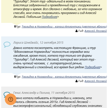
"Турлидер". Этот тур -идеальный в моем понимании.
Блестяще задуманный и проведенный тур с погружением в
атмосферу и время. Все сделано с любовью, за что огромное
спасибо, мне очень понравилась программа и гид Алексей
Лесовой. Побольше
Подробнее
>
Тур:
Турлидер в Нормандии - каприз Атлантики (цветение яблони)
Гид:
Алексей Лесовой
Лариса Шнейвайс, 12 октября 2015
Давно хотела посмотреть настоящую Францию, и тур
"Вдохновение Нормандии" полностью оправдал мои
ожидания, кроме того, хотела тур только от фирмы
"Турлидер". Гид Алексей Лесовой, который вел этот тур -
очень чуткий человек, с литературной речью,
выдержанный и спокойный, все время был рядом
Подробнее
>
Тур:
Турлидер в Нормандии - каприз Атлантики (цветение яблони)
Гид:
Алексей Лесовой
Генис Александр и Полина, 11 октября 2015
Давно хотели побывать в Нормандии и, наконец, это
удалось сделать осенью 2015г. Гид Алексей Лесовой -
высокопрофессиональный, обладающий глубокими знаниями