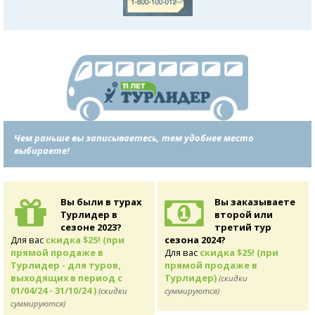
Чем раньше вы записываетесь, тем удобнее место
выбираете!
Вы были в турах
Вы заказываете
Турлидер в
второй или
сезоне 2023?
третий тур
Для вас
скидка $25! (при
сезона 2024?
прямой продаже в
Для вас
скидка $25! (при
Турлидер - для туров,
прямой продаже в
выходящих в период с
Турлидер)
(скидки
01/04/24 - 31/10/24 )
(скидки
суммируются)
суммируются)