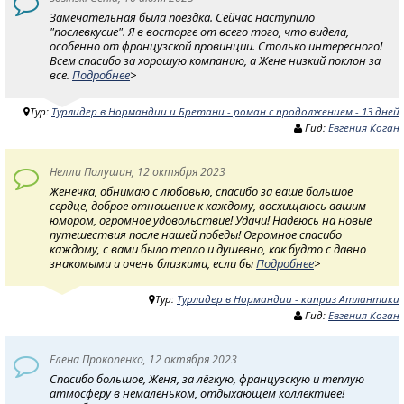
Замечательная была поездка. Сейчас наступило
"послевкусие". Я в восторге от всего того, что видела,
особенно от французской провинции. Столько интересного!
Всем спасибо за хорошую компанию, а Жене низкий поклон за
все.
Подробнее
>
Тур:
Турлидер в Нормандии и Бретани - роман с продолжением - 13 дней
Гид:
Евгения Коган
Нелли Полушин, 12 октября 2023
Женечка, обнимаю с любовью, спасибо за ваше большое
сердце, доброе отношение к каждому, восхищаюсь вашим
юмором, огромное удовольствие! Удачи! Надеюсь на новые
путешествия после нашей победы! Огромное спасибо
каждому, с вами было тепло и душевно, как будто с давно
знакомыми и очень близкими, если бы
Подробнее
>
Тур:
Турлидер в Нормандии - каприз Атлантики
Гид:
Евгения Коган
Елена Прокопенко, 12 октября 2023
Спасибо большое, Женя, за лёгкую, французскую и теплую
атмосферу в немаленьком, отдыхающем коллективе!