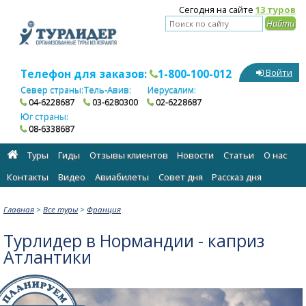
Сегодня на сайте
13 туров
Телефон для заказов:
1-800-100-012
Войти
Север страны:
Тель-Авив:
Иерусалим:
04-6228687
03-6280300
02-6228687
Юг страны:
08-6338687
Туры
Гиды
Отзывы клиентов
Новости
Статьи
О нас
Контакты
Видео
Авиабилеты
Cовет дня
Рассказ дня
Главная
>
Все туры
>
Франция
Турлидер в Нормандии - каприз
Атлантики