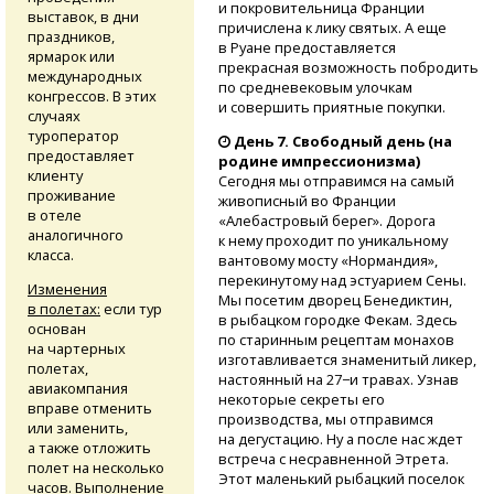
и покровительница Франции
выставок, в дни
причислена к лику святых. А еще
праздников,
в Руане предоставляется
ярмарок или
прекрасная возможность побродить
международных
по средневековым улочкам
конгрессов. В этих
и совершить приятные покупки.
случаях
туроператор
День 7. Свободный день (на
предоставляет
родине импрессионизма)
клиенту
Сегодня мы отправимся на самый
проживание
живописный во Франции
в отеле
«Алебастровый берег». Дорога
аналогичного
к нему проходит по уникальному
класса.
вантовому мосту «Нормандия»,
перекинутому над эстуарием Сены.
Изменения
Мы посетим дворец Бенедиктин,
в полетах:
если тур
в рыбацком городке Фекам. Здесь
основан
по старинным рецептам монахов
на чартерных
изготавливается знаменитый ликер,
полетах,
настоянный на 27−и травах. Узнав
авиакомпания
некоторые секреты его
вправе отменить
производства, мы отправимся
или заменить,
на дегустацию. Ну а после нас ждет
а также отложить
встреча с несравненной Этрета.
полет на несколько
Этот маленький рыбацкий поселок
часов. Выполнение