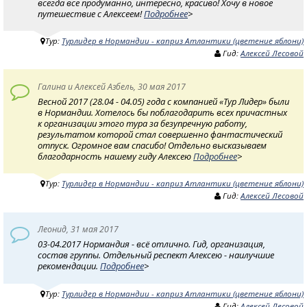
всегда все продуманно, интересно, красиво! Хочу в новое
путешествие с Алексеем!
Подробнее
>
Тур:
Турлидер в Нормандии - каприз Атлантики (цветение яблони)
Гид:
Алексей Лесовой
Галина и Алексей Азбель, 30 мая 2017
Весной 2017 (28.04 - 04.05) года с компанией «Тур Лидер» были
в Нормандии. Хотелось бы поблагодарить всех причастных
к организации этого тура за безупречную работу,
результатом которой стал совершенно фантастический
отпуск. Огромное вам спасибо! Отдельно высказываем
благодарность нашему гиду Алексею
Подробнее
>
Тур:
Турлидер в Нормандии - каприз Атлантики (цветение яблони)
Гид:
Алексей Лесовой
Леонид, 31 мая 2017
03-04.2017 Нормандия - всё отлично. Гид, организация,
состав группы. Отдельный респект Алексею - наилучшие
рекомендации.
Подробнее
>
Тур:
Турлидер в Нормандии - каприз Атлантики (цветение яблони)
Гид:
Алексей Лесовой