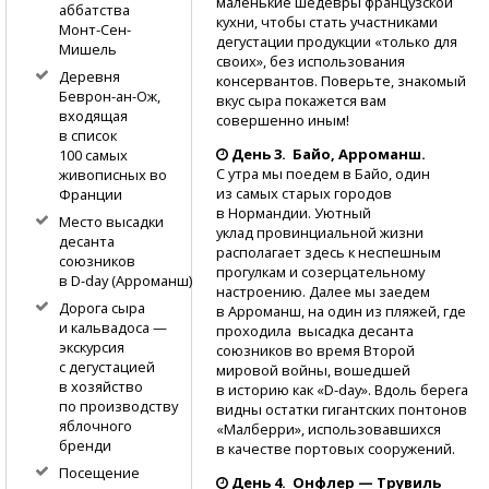
маленькие шедевры французской
аббатства
кухни, чтобы стать участниками
Монт-Сен-
дегустации продукции «только для
Мишель
своих», без использования
Деревня
консервантов. Поверьте, знакомый
Беврон-ан-Ож,
вкус сыра покажется вам
входящая
совершенно иным!
в список
День 3. Байо, Арроманш.
100 самых
С утра мы поедем в Байо, один
живописных во
из самых старых городов
Франции
в Нормандии. Уютный
Место высадки
уклад провинциальной жизни
десанта
располагает здесь к неспешным
союзников
прогулкам и созерцательному
в D-day
(Арроманш)
настроению. Далее мы заедем
Дорога сыра
в Арроманш, на один из пляжей, где
и кальвадоса —
проходила высадка десанта
экскурсия
союзников во время Второй
с дегустацией
мировой войны, вошедшей
в хозяйство
в историю как
«D-day».
Вдоль берега
по производству
видны остатки гигантских понтонов
яблочного
«Малберри», использовавшихся
бренди
в качестве портовых сооружений.
Посещение
День 4. Онфлер — Трувиль