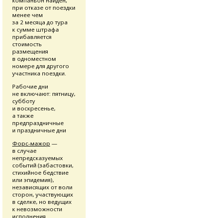
компаньон найден,
при отказе от поездки
менее чем
за 2 месяца до тура
к сумме штрафа
прибавляется
стоимость
размещения
в одноместном
номере для другого
участника поездки.
Рабочие дни
не включают: пятницу,
субботу
и воскресенье,
а также
предпраздничные
и праздничные дни
Форс-мажор
—
в случае
непредсказуемых
событий (забастовки,
стихийное бедствие
или эпидемия),
независящих от воли
сторон, участвующих
в сделке, но ведущих
к невозможности
исполнения