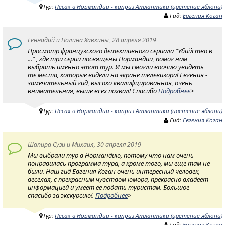
Тур:
Песах в Нормандии - каприз Атлантики (цветение яблони)
Гид:
Евгения Коган
Геннадий и Полина Хавкины, 28 апреля 2019
Просмотр французского детективного сериала "Убийство в
..." , где три серии посвящены Нормандии, помог нам
выбрать именно этот тур. И мы смогли воочию увидеть
те места, которые видели на экране телевизора! Евгения -
замечательный гид, высоко квалифцированная, очень
внимательная, выше всех похвал! Спасибо
Подробнее
>
Тур:
Песах в Нормандии - каприз Атлантики (цветение яблони)
Гид:
Евгения Коган
Шапира Сузи и Михаил, 30 апреля 2019
Мы выбрали тур в Нормандию, потому что нам очень
понравилась программа тура, а кроме того, мы еще там не
были. Наш гид Евгения Коган очень интересный человек,
веселая, с прекрасным чувством юмора, прекрасно владеет
информацией и умеет ее подать туристам. Большое
спасибо за экскурсию!.
Подробнее
>
Тур:
Песах в Нормандии - каприз Атлантики (цветение яблони)
Гид:
Евгения Коган