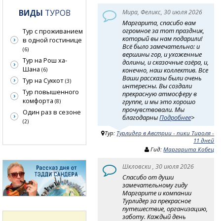
ВИДЫ
ТУРОВ
Мира, Феликс, 30 июля 2026
Маргарита, спасибо вам
огромное за тот праздник,
Тур с проживанием
который вы нам подарили!
в одной гостинице
Всё было замечательно: и
(6)
вершины гор, и ухоженные
Тур на Рош ха-
долины, и сказочные озёра, и,
Шана
конечно, наш коллектив. Все
(6)
Ваши рассказы были очень
Тур на Суккот
(3)
интересны. Вы создали
Тур повышенного
прекрасную атмосферу в
комфорта
группе, и мы это хорошо
(8)
прочувствовали. Мы
Один раз в сезоне
благодарны
Подробнее
>
(2)
Тур:
Турлидер в Австрии - пики Тироля -
11 дней
Гид:
Маргарита Кобец
Шкловски , 30 июля 2026
Спасибо от души
замечательному гиду
Маргарите и компании
Турлидер за прекрасное
путешествие, организацию,
заботу. Каждый день