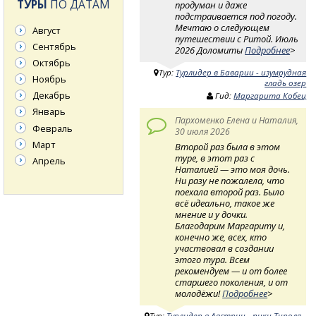
ТУРЫ
ПО ДАТАМ
продуман и даже
подстраивается под погоду.
Мечтаю о следующем
Август
путешествии с Ритой. Июль
Сентябрь
2026 Доломиты
Подробнее
>
Октябрь
Тур:
Турлидер в Баварии - изумрудная
Ноябрь
гладь озер
Декабрь
Гид:
Маргарита Кобец
Январь
Пархоменко Елена и Наталия,
Февраль
30 июля 2026
Март
Второй раз была в этом
туре, в этот раз с
Апрель
Наталией — это моя дочь.
Ни разу не пожалела, что
поехала второй раз. Было
всё идеально, такое же
мнение и у дочки.
Благодарим Маргариту и,
конечно же, всех, кто
участвовал в создании
этого тура. Всем
рекомендуем — и от более
старшего поколения, и от
молодёжи!
Подробнее
>
Тур:
Турлидер в Австрии - пики Тироля -