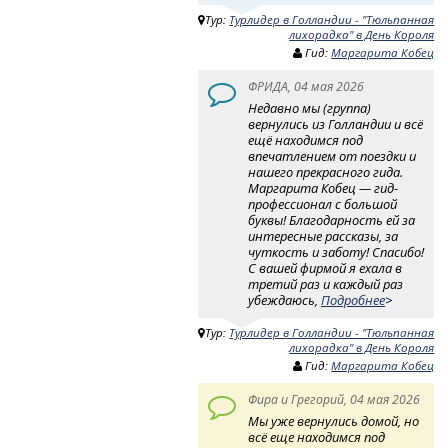
Тур:
Турлидер в Голландии - "Тюльпанная
лихорадка" в День Короля
Гид:
Маргарита Кобец
ФРИДА, 04 мая 2026
Недавно мы (группа)
вернулись из Голландии и всё
ещё находимся под
впечатлением от поездки и
нашего прекрасного гида.
Маргарита Кобец — гид-
профессионал с большой
буквы! Благодарность ей за
интересные рассказы, за
чуткость и заботу! Спасибо!
С вашей фирмой я ехала в
третий раз и каждый раз
убеждаюсь,
Подробнее
>
Тур:
Турлидер в Голландии - "Тюльпанная
лихорадка" в День Короля
Гид:
Маргарита Кобец
Фира и Грегорий, 04 мая 2026
Мы уже вернулись домой, но
всё еще находимся под