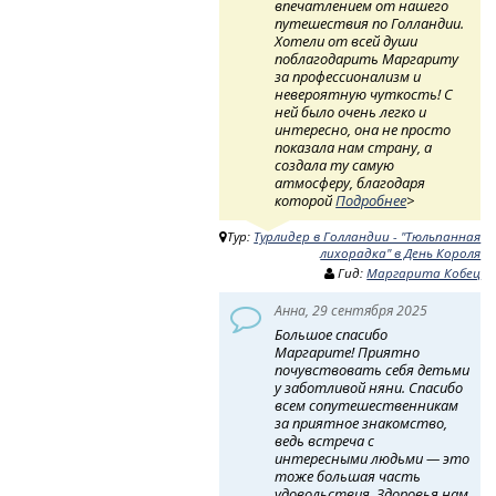
впечатлением от нашего
путешествия по Голландии.
Хотели от всей души
поблагодарить Маргариту
за профессионализм и
невероятную чуткость! ​ С
ней было очень легко и
интересно, она не просто
показала нам страну, а
создала ту самую
атмосферу, благодаря
которой
Подробнее
>
Тур:
Турлидер в Голландии - "Тюльпанная
лихорадка" в День Короля
Гид:
Маргарита Кобец
Анна, 29 сентября 2025
Большое спасибо
Маргарите! Приятно
почувствовать себя детьми
у заботливой няни. Спасибо
всем сопутешественникам
за приятное знакомство,
ведь встреча с
интересными людьми — это
тоже большая часть
удовольствия. Здоровья нам