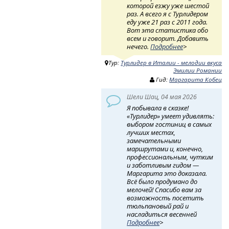
которой езжу уже шестой
раз. А всего я с Турлидером
еду уже 21 раз с 2011 года.
Вот эта статистика обо
всем и говорит. Добавить
нечего.
Подробнее
>
Тур:
Турлидер в Италии - мелодии вкуса
Эмилии Романии
Гид:
Маргарита Кобец
Шели Шац, 04 мая 2026
Я побывала в сказке!
«Турлидер» умеет удивлять:
выбором гостиниц в самых
лучших местах,
замечательными
маршрутами и, конечно,
профессиональным, чутким
и заботливым гидом —
Маргарита это доказала.
Всё было продумано до
мелочей! Спасибо вам за
возможность посетить
тюльпановый рай и
насладиться весенней
Подробнее
>