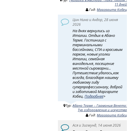
11 дней
Гид:
Маргарита Кобец
Цин Нина и Андор, 28 июня
2026
На днях вернулись из
Италии. Отдых в Абано
Терме. Гостиница с
терминальными
бассейнами, СПА и красивым
парком, новые уголки
Италии, семейная
винодельня, посещение
местной сыроварни...
Путешествие удалось,как
всегда, благодаря нашему
любимому гиду
суперпрофессионалу, доброй
и заботливой Маргарите
Кобец.
Подробнее
>
Тур:
Абано Терме – Гармония Венето:
Тур оздоровления и искусства
Гид:
Маргарита Кобец
Ася и Зигмунд, 14 июня 2026