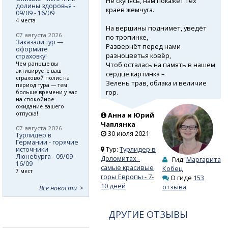
Не скупясь, нам покажет тех
долины здоровья -
краёв жемчуга.
09/09 - 16/09
4 места
На вершины поднимет, уведёт
07 августа 2026
по тропинке,
Заказали тур —
Развернёт перед нами
оформите
разноцветья ковёр,
страховку!
Чтоб осталась на память в нашем
Чем раньше вы
активируете ваш
сердце картинка –
страховой полис на
Зелень трав, облака и величие
период тура — тем
гор.
больше времени у вас
на спокойное
ожидание вашего
отпуска!
Анна и Юрий
Чаплянка
07 августа 2026
30 июля 2021
Турлидер в
Германии - горячие
Тур:
Турлидер в
источники
Люнебурга - 09/09 -
Доломитах -
Гид:
Маргарита
16/09
самые красивые
Кобец
7 мест
горы Европы - 7-
О гиде
153
10 дней
отзыва
Все новости
ДРУГИЕ ОТЗЫВЫ