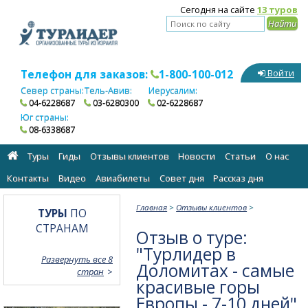
Сегодня на сайте
13 туров
Телефон для заказов:
1-800-100-012
Войти
Север страны:
Тель-Авив:
Иерусалим:
04-6228687
03-6280300
02-6228687
Юг страны:
08-6338687
Туры
Гиды
Отзывы клиентов
Новости
Статьи
О нас
Контакты
Видео
Авиабилеты
Cовет дня
Рассказ дня
Главная
>
Отзывы клиентов
>
ТУРЫ
ПО
СТРАНАМ
Отзыв о туре:
"Турлидер в
Развернуть все 8
Доломитах - самые
стран
красивые горы
Европы - 7-10 дней"