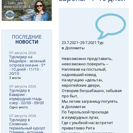
ПОСЛЕДНИЕ
НОВОСТИ
23.7.2021−29.7.2021 Тур
в Доломиты
07 августа 2026
Турлидер на
Невозможно представить,
Мадейре - зеленый
невозможно поверить –
остров в океане - 5*
Наплевав на постылый,
- 10 дней - 11/10 -
20/10
надоевший ковид,
3 места
На мутацию «дельта»,
европейские двери,
07 августа 2026
Отворив бесшабашно, забывая
Турлидер в
Баварии -
про быт,
изумрудная гладь
Мы летим заграницу погулять
озер - 02/09 - 09/09
в Доломитах
Одно место
По Тирольской прохладе
07 августа 2026
в изумрудных лугах,
Турлидер в
Где с улыбкой нас встретит
Словении -
приветливо Рита
термальный курорт
Олимие - источник