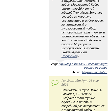
В туре Эмилия-Романья с
гидом Маргаритой Кобец
отметили 20-летний
юбилей Турлидера. Большое
спасибо за хорошую
организацию и выбор гидов ,
за интересный и
многообразный подбор
исторических , культурных и
гастрономических объектов
этой области. Отдельное
спасибо Маргарите,
которая своей эмпатией,
индивидуальным
Подробнее
>
Тур:
Турлидер в Италии - мелодии вкуса
Эмилии Романии
Гид:
Маргарита Кобец
Гольдшмидт Рут, 28 мая
2026
Вернулась из тура Эмилия-
Романья, 19-26/05/26.
Выбрала этот тур не
случайно, а чтобы в
очередной раз встретиться
с Маргаритой Кобец, с