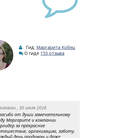
Гид:
Маргарита Кобец
О гиде
153 отзыва
кловски , 30 июля 2026
пасибо от души замечательному
иду Маргарите и компании
урлидер за прекрасное
утешествие, организацию, заботу.
аждый день продуман и даже