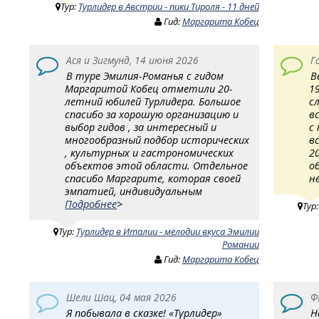
Тур:
Турлидер в Австрии - пики Тироля - 11 дней
Гид:
Маргарита Кобец
Ася и Зигмунд, 14 июня 2026
Г
В туре Эмилия-Романья с гидом
В
Маргаритой Кобец отметили 20-
1
летний юбилей Турлидера. Большое
с
спасибо за хорошую организацию и
в
выбор гидов , за интересный и
с
многообразный подбор исторических
в
, культурных и гастрономических
2
объектов этой области. Отдельное
о
спасибо Маргарите, которая своей
н
эмпатией, индивидуальным
Подробнее
>
Тур
Тур:
Турлидер в Италии - мелодии вкуса Эмилии
Романии
Гид:
Маргарита Кобец
Шели Шац, 04 мая 2026
Ф
Я побывала в сказке! «Турлидер»
Н