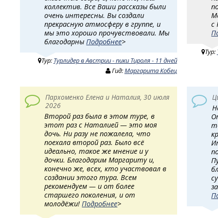
коллектив. Все Ваши рассказы были
п
очень интересны. Вы создали
М
прекрасную атмосферу в группе, и
с
мы это хорошо прочувствовали. Мы
П
благодарны
Подробнее
>
Тур:
Тур:
Турлидер в Австрии - пики Тироля - 11 дней
Гид:
Маргарита Кобец
Пархоменко Елена и Наталия, 30 июля
Ц
2026
Н
Второй раз была в этом туре, в
О
этот раз с Наталией — это моя
т
дочь. Ни разу не пожалела, что
к
поехала второй раз. Было всё
И
идеально, такое же мнение и у
п
дочки. Благодарим Маргариту и,
П
конечно же, всех, кто участвовал в
б
создании этого тура. Всем
с
рекомендуем — и от более
з
старшего поколения, и от
П
молодёжи!
Подробнее
>