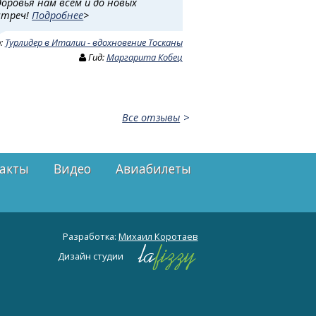
доровья нам всем и до новых
стреч!
Подробнее
>
р:
Турлидер в Италии - вдохновение Тосканы
Гид:
Маргарита Кобец
Все отзывы
акты
Видео
Авиабилеты
Разработка:
Михаил Коротаев
Дизайн студии