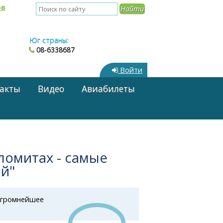
ов
Юг страны:
08-6338687
Войти
акты
Видео
Авиабилеты
ломитах - самые
ей"
 огромнейшее