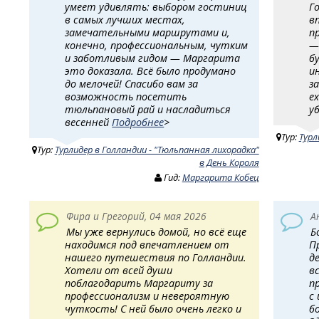
умеет удивлять: выбором гостиниц
Г
в самых лучших местах,
в
замечательными маршрутами и,
п
конечно, профессиональным, чутким
—
и заботливым гидом — Маргарита
б
это доказала. Всё было продумано
и
до мелочей! Спасибо вам за
з
возможность посетить
е
тюльпановый рай и насладиться
у
весенней
Подробнее
>
Тур:
Турл
Тур:
Турлидер в Голландии - "Тюльпанная лихорадка"
в День Короля
Гид:
Маргарита Кобец
Фира и Грегорий, 04 мая 2026
А
Мы уже вернулись домой, но всё еще
Б
находимся под впечатлением от
П
нашего путешествия по Голландии.
д
Хотели от всей души
в
поблагодарить Маргариту за
п
профессионализм и невероятную
с
чуткость! ​ С ней было очень легко и
б