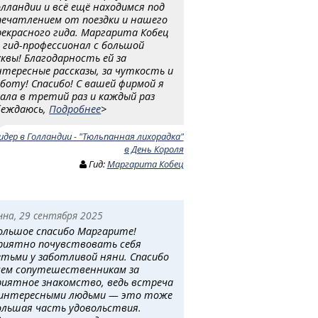
олландии и всё ещё находимся под
печатлением от поездки и нашего
рекрасного гида. Маргарита Кобец
 гид-профессионал с большой
уквы! Благодарность ей за
нтересные рассказы, за чуткость и
аботу! Спасибо! С вашей фирмой я
хала в третий раз и каждый раз
беждаюсь,
Подробнее
>
идер в Голландии - "Тюльпанная лихорадка"
в День Короля
Гид:
Маргарита Кобец
нна, 29 сентября 2025
ольшое спасибо Маргарите!
риятно почувствовать себя
етьми у заботливой няни. Спасибо
сем сопутешественникам за
риятное знакомство, ведь встреча
 интересными людьми — это тоже
ольшая часть удовольствия.