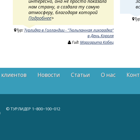
интересно, она не просто показала
З
нам страну, а создала ту самую
в
атмосферу, благодаря которой
Подробнее
>
Ту
Тур:
Турлидер в Голландии - "Тюльпанная лихорадка"
в День Короля
Гид:
Маргарита Кобец
 клиентов
Новости
Статьи
О нас
Конт
© ТУРЛИДЕР
1−800−100−012