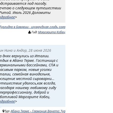
одстраивается под погоду.
ечтаю о следующем путешествии
 Ритой. Июль 2026 Доломиты
одробнее
>
Турлидер в Баварии - изумрудная гладь озер
Гид:
Маргарита Кобец
ин Нина и Андор, 28 июня 2026
а днях вернулись из Италии.
тдых в Абано Терме. Гостиница с
ерминальными бассейнами, СПА и
расивым парком, новые уголки
талии, семейная винодельня,
осещение местной сыроварни...
утешествие удалось,как всегда,
лагодаря нашему любимому гиду
уперпрофессионалу, доброй и
аботливой Маргарите Кобец.
одробнее
>
Тур:
Абано Терме – Гармония Венето: Тур