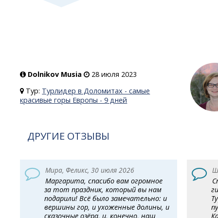
Dolnikov Musia
28 июля 2023
Тур:
Турлидер в Доломитах - самые
красивые горы Европы - 9 дней
ДРУГИЕ ОТЗЫВЫ
Мира, Феликс, 30 июля 2026
Ш
Маргарита, спасибо вам огромное
С
за тот праздник, который вы нам
г
подарили! Всё было замечательно: и
Т
вершины гор, и ухоженные долины, и
п
сказочные озёра, и, конечно, наш
К