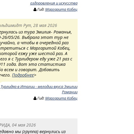
оздоровления и искусства
Гид:
Маргарита Кобец
ольдшмидт Рут, 28 мая 2026
ернулась из тура Эмилия- Романья,
9-26/05/26. Выбрала этот тур не
лучайно, а чтобы в очередной раз
стретиться с Маргаритой Кобец,
 которой езжу уже шестой раз. А
сего я с Турлидером еду уже 21 раз с
011 года. Вот эта статистика
бо всем и говорит. Добавить
ечего.
Подробнее
>
:
Турлидер в Италии - мелодии вкуса Эмилии
Романии
Гид:
Маргарита Кобец
РИДА, 04 мая 2026
едавно мы (группа) вернулись из