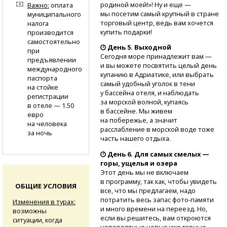
родиной моей!»! Ну и еще —
Важно:
оплата
мы посетим самый крупный в стране
муниципального
торговый центр, ведь вам хочется
налога
купить подарки!
производится
самостоятельно
День 5. Выходной
при
Сегодня море принадлежит вам —
предъявлении
и вы можете посвятить целый день
международного
купанию в Адриатике, или выбрать
паспорта
самый удобный уголок в тени
на стойке
у бассейна отеля, и наблюдать
регистрации
за морской волной, купаясь
в отеле — 1.50
в бассейне. Мы живем
евро
на побережье, а значит
на человека
расслабление в морской воде тоже
за ночь
часть нашего отдыха.
День 6. Для самых смелых —
горы, ущелья и озера
Этот день мы не включаем
в программу, так как, чтобы увидеть
ОБЩИЕ УСЛОВИЯ
все, что мы предлагаем, надо
потратить весь запас
фото-памяти
Изменения в турах:
и много времени на переезд. Но,
возможны
если вы решитесь, вам откроются
ситуации, когда