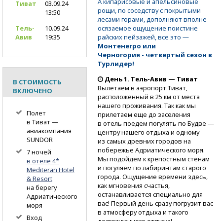
А кипарисовые и апельсиновые
Тиват
03.09.24
рощи, по соседству с покрытыми
13:50
лесами горами, дополняют вполне
осязаемое ощущение поистине
Тель-
10.09.24
райских пейзажей, все это —
Авив
19:35
Монтенегро или
Черногория - четвертый
сезон в
Турлидер!
День 1.
Тель-Авив
— Тиват
В СТОИМОСТЬ
Вылетаем в аэропорт Тиват,
ВКЛЮЧЕНО
расположенный в 25 км от места
нашего проживания. Так как мы
Полет
прилетаем еще до заселения
в Тиват —
в отель поедем погулять по Будве —
авиакомпания
центру нашего отдыха и одному
SUNDOR
из самых древних городов на
побережье Адриатического моря.
7 ночей
Мы подойдем к крепостным стенам
в отеле 4*
и погуляем по лабиринтам старого
Mediteran Hotel
города. Ощущение времени здесь,
& Resort
как мгновения счастья,
на берегу
останавливается специально для
Адриатического
вас! Первый день сразу погрузит вас
моря
в атмосферу отдыха и такого
Вход
долгожданного отпуска!