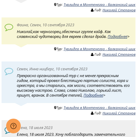
Тур:
Турлидер в Монтенегро - балканский шик
Гид:
Николай Степанов
Фаина, Семен, 10 сентября 2023
Николай,как черногорец,обеспечил группе кайф. Как
славянский чудотворец для евреев сделал драйв.
Подробнее
>
Тур:
Турлидер в Монтенегро - балканский шик
Гид:
Николай Степанов
Семен, Инна ницберг, 10 сентября 2023
Прекрасно организованный тур с не менее прекрасным
гидом, который провел блестящую партию солиста, хора и
оркестра, а мы старались, как могли, соответствовать его
высокому настрою. Слава, слава Николаю, горький лист,
пршут, вранак. В сентябре теплей,
Подробнее
>
Тур:
Турлидер в Монтенегро - балканский шик
Гид:
Николай Степанов
Елена, 18 июля 2023
Елена, 18 июля 2023. Хочу поблагодарить замечательного