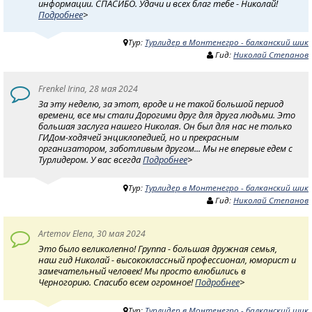
информации. СПАСИБО. Удачи и всех благ тебе - Николай!
Подробнее
>
Тур:
Турлидер в Монтенегро - балканский шик
Гид:
Николай Степанов
Frenkel Irina, 28 мая 2024
За эту неделю, за этот, вроде и не такой большой период
времени, все мы стали Дорогими друг для друга людьми. Это
большая заслуга нашего Николая. Он был для нас не только
ГИДом-ходячей энциклопедией, но и прекрасным
организатором, заботливым другом... Мы не впервые едем с
Турлидером. У вас всегда
Подробнее
>
Тур:
Турлидер в Монтенегро - балканский шик
Гид:
Николай Степанов
Artemov Elena, 30 мая 2024
Это было великолепно! Группа - большая дружная семья,
наш гид Николай - высококлассный профессионал, юморист и
замечательный человек! Мы просто влюбились в
Черногорию. Спасибо всем огромное!
Подробнее
>
Тур:
Турлидер в Монтенегро - балканский шик