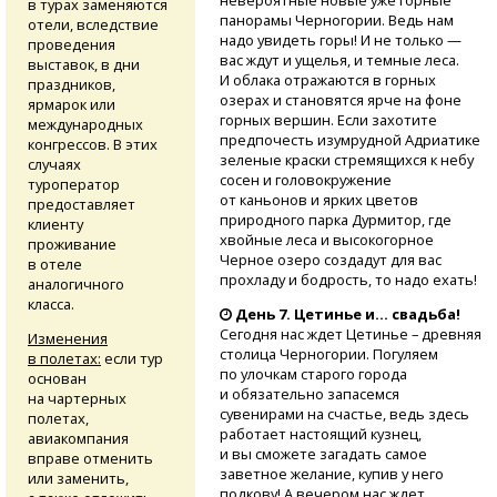
невероятные новые уже горные
в турах заменяются
панорамы Черногории. Ведь нам
отели, вследствие
надо увидеть горы! И не только —
проведения
вас ждут и ущелья, и темные леса.
выставок, в дни
И облака отражаются в горных
праздников,
озерах и становятся ярче на фоне
ярмарок или
горных вершин. Если захотите
международных
предпочесть изумрудной Адриатике
конгрессов. В этих
зеленые краски стремящихся к небу
случаях
сосен и головокружение
туроператор
от каньонов и ярких цветов
предоставляет
природного парка Дурмитор, где
клиенту
хвойные леса и высокогорное
проживание
Черное озеро создадут для вас
в отеле
прохладу и бодрость, то надо ехать!
аналогичного
класса.
День 7. Цетинье и… свадьба!
Сегодня нас ждет Цетинье – древняя
Изменения
столица Черногории. Погуляем
в полетах:
если тур
по улочкам старого города
основан
и обязательно запасемся
на чартерных
сувенирами на счастье, ведь здесь
полетах,
работает настоящий кузнец,
авиакомпания
и вы сможете загадать самое
вправе отменить
заветное желание, купив у него
или заменить,
подкову! А вечером нас ждет