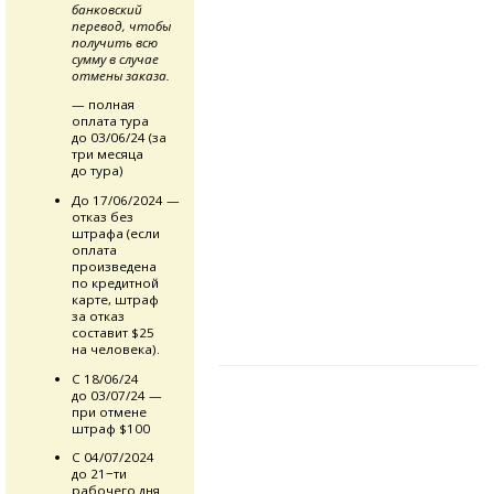
банковский
перевод, чтобы
получить всю
сумму в случае
отмены заказа.
— полная
оплата тура
до 03/06/24 (за
три месяца
до тура)
До 17/06/2024 —
отказ без
штрафа (если
оплата
произведена
по кредитной
карте, штраф
за отказ
составит $25
на человека).
С 18/06/24
до 03/07/24 —
при отмене
штраф $100
С 04/07/2024
до 21−ти
рабочего дня