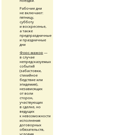
поездки.
Рабочие дни
не включают:
пятницу,
субботу
и воскресенье,
а также
предпраздничные
и праздничные
дни
Форс-мажор
—
в случае
непредсказуемых
событий
(забастовки,
стихийное
бедствие или
эпидемия),
независящих
от воли
сторон,
участвующих
в сделке, но
ведущих
к невозможности
исполнения
договорных
обязательств,
условия