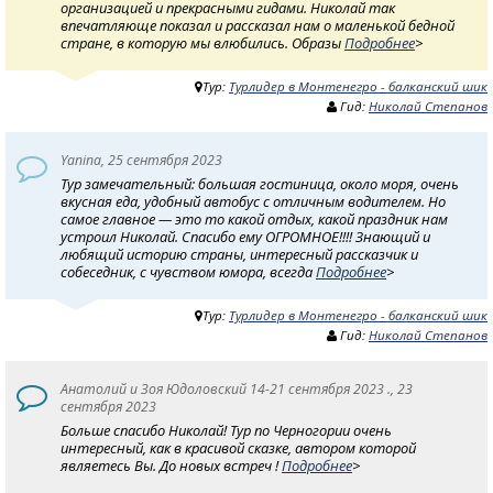
организацией и прекрасными гидами. Николай так
впечатляюще показал и рассказал нам о маленькой бедной
стране, в которую мы влюбились. Образы
Подробнее
>
Тур:
Турлидер в Монтенегро - балканский шик
Гид:
Николай Степанов
Yanina, 25 сентября 2023
Тур замечательный: большая гостиница, около моря, очень
вкусная еда, удобный автобус с отличным водителем. Но
самое главное — это то какой отдых, какой праздник нам
устроил Николай. Спасибо ему ОГРОМНОЕ!!!! Знающий и
любящий историю страны, интересный рассказчик и
собеседник, с чувством юмора, всегда
Подробнее
>
Тур:
Турлидер в Монтенегро - балканский шик
Гид:
Николай Степанов
Анатолий и Зоя Юдоловский 14-21 сентября 2023 ., 23
сентября 2023
Больше спасибо Николай! Тур по Черногории очень
интересный, как в красивой сказке, автором которой
являетесь Вы. До новых встреч !
Подробнее
>