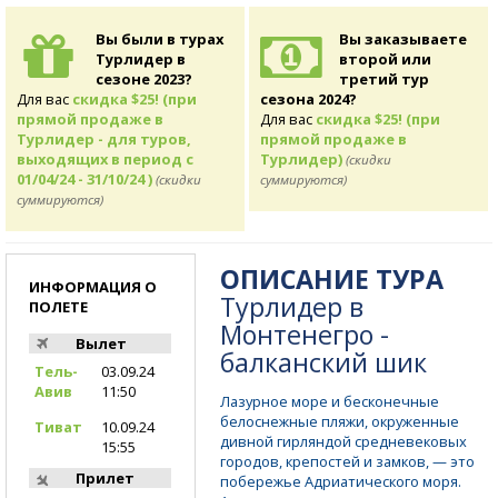
Вы были в турах
Вы заказываете
Турлидер в
второй или
сезоне 2023?
третий тур
Для вас
скидка $25! (при
сезона 2024?
прямой продаже в
Для вас
скидка $25! (при
Турлидер - для туров,
прямой продаже в
выходящих в период с
Турлидер)
(скидки
01/04/24 - 31/10/24 )
(скидки
суммируются)
суммируются)
ОПИСАНИЕ ТУРА
ИНФОРМАЦИЯ О
Турлидер в
ПОЛЕТЕ
Монтенегро -
Вылет
балканский шик
Тель-
03.09.24
Авив
11:50
Лазурное море и бесконечные
белоснежные пляжи, окруженные
Тиват
10.09.24
дивной гирляндой средневековых
15:55
городов, крепостей и замков, — это
Прилет
побережье Адриатического моря.