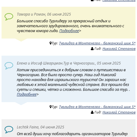
Тамара и Роман, 06 июня 2025
Большое спасибо Турлидеру за прекрасный отдых и
замечательного эрудированного, очень внимательного с
чувством юмора гида.
Подробнее
>
Тур:
Турлидер в Монтенегро - балканский шик 5*
Гид:
Николай Степанов
Елена и Иосиф Шварцман.Тур в Черногории., 05 июня 2025
Хотим присоединиться к добрым словам о путешествии в
Черногорию. Все было просто супер. Наш гид Николай
просто находка для израильского туриста! Он заразил нас
любовью к этой маленькой чудесной стране. Все прошло без
суеты и спешки, чётко и сложенно. Большое спасибо за тур. .
Подробнее
>
Тур:
Турлидер в Монтенегро - балканский шик 5*
Гид:
Николай Степанов
Lechtik Faina, 04 июня 2025
От всей души хочу поблагодарить организаторов Турлидер