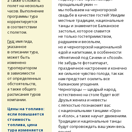
а также отложить
прощальный ужин —
полет на несколько
мы побываем на черногорской
часов. Выполнение
свадьбе в качестве гостей! Увидим
программы тура
местные традиции, национальные
корректируется
танцы и знаменитое Балканское
в соответствии
застолье, которое славится
с полетом.
не только гостеприимством,
Гид:
имя гида,
радушием и весельем,
указанное
но и черногорской национальной
в описании тура,
едой и напитками, в особенности
может быть
«Ягнятиной под Сачем» и «Лозой».
изменено
Не забудьте фотоаппарат,
туроператором
праздничное настроение и конечно
в зависимости
же сильное чувство голода, так как
от определенных
нам предстоит осилить все
обстоятельств,
балканские угощения.
а также общего
Черногорцы — щедрый народ,
расписания туров
естественно на столе будет всё!
компании.
Друзья жениха и невесты
с лёгкостью познакомят вас
Цены на топливо:
с национальными танцами «Оро»
если повышается
и «Коло», а также научат движениям.
стоимость
Традиции и национальные танцы
топлива, цена
будут сопровождать ваш ужин весь
тура изменяется
вечер!