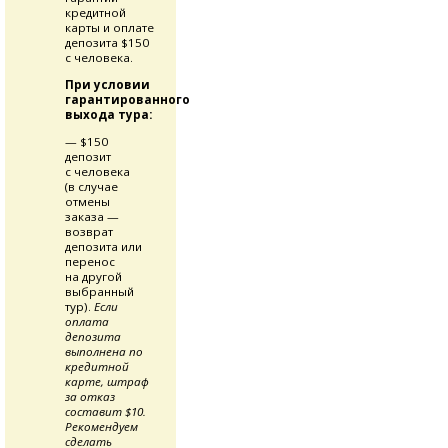
кредитной
карты и оплате
депозита $150
с человека.
При условии
гарантированного
выхода тура:
— $150
депозит
с человека
(в случае
отмены
заказа —
возврат
депозита или
перенос
на другой
выбранный
тур).
Если
оплата
депозита
выполнена по
кредитной
карте, штраф
за отказ
составит $10.
Рекомендуем
сделать