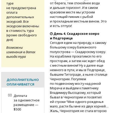
от берега, тем спокойнее вода
туре
и дальше горизонт. И в самом
не предусмотрена
красивом месте мы устроим
оплата
настоящий пикник с рыбой
дополнительных
и прохладным местным вином. Это
экскурсий. Все
и есть отпуск!
экскурсии включены
в стоимость тура
День 4. Скадарское озеро
(кроме свободного
и Подгорица
дня)
Сегодня едем на природу, к самому
большому озеру Балканского
Возможны
полуострова — Скадарскому озеру.
изменения в датах
На кораблике прокатимся по его
выхода тура
просторам, а затем нас ждет обед
с местным вином! Ну а далее еще
немного в пути, и мы в Подгорице,
бывшем Титограде, а ныне столице
Черногории. Погуляем
ДОПОЛНИТЕЛЬНО
по подвесному мосту над рекой
ОПЛАЧИВАЕТСЯ
Морача и выйдем к памятнику
Владимиру Высоцкому, который
Доплата
бывал в Черногории и посвятил
за одноместное
ей строки “Мне одного рожденья
размещение —
мало, расти бы мне из двух корней…
$500
Жаль, Черногория не стала второю