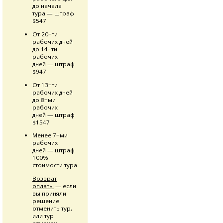
до начала
тура — штраф
$547
От 20−ти
рабочих дней
до 14−ти
рабочих
дней — штраф
$947
От 13−ти
рабочих дней
до 8−ми
рабочих
дней — штраф
$1547
Менее 7−ми
рабочих
дней — штраф
100%
стоимости тура
Возврат
оплаты
— если
вы приняли
решение
отменить тур,
или тур