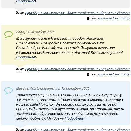
Подробнее
>
Тур:
Турлидер в Монтенегро - балканский шик 5* - бархатный сезон
Гид:
Николай Степанов
Алла, 16 октября 2025
Мы с мужем были в Черногории с гидом Николаем
Степановым. Прекрасная поездка, отличный гид!
Спокойный, вежливый, интересный. Получили огромное
удовольствие. Большое спасибо, Николай! Вы самый лучший!
Подробнее
>
Тур:
Турлидер в Монтенегро - балканский шик 5* - бархатный сезон
Гид:
Николай Степанов
Миша и Аня Стояновские, 13 октября 2025
Только вчера вернулись из Черногории (5.10-12.10.25) и сразу
захотелось написать: всё было просто волшебно, начиная с
нашего гида Николая. Он просто потрясающий человек:
приятный, с огромным чувством юмора, позитивный, очень
эрудированный, готов помочь в любую минуту и решить
любую проблему. Мы давно
Подробнее
>
Тур:
Турлидер в Монтенегро - балканский шик 5* - бархатный сезон