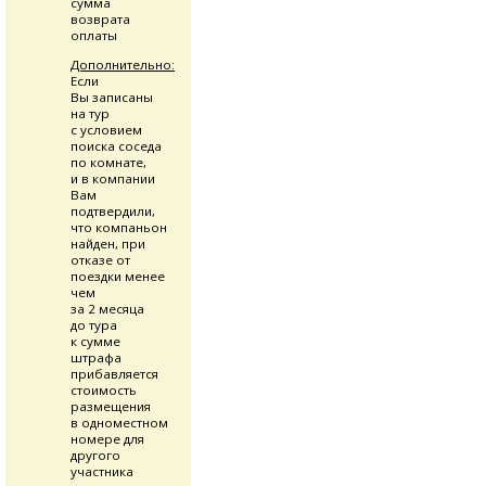
сумма
возврата
оплаты
Дополнительно:
Если
Вы записаны
на тур
с условием
поиска соседа
по комнате,
и в компании
Вам
подтвердили,
что компаньон
найден, при
отказе от
поездки менее
чем
за 2 месяца
до тура
к сумме
штрафа
прибавляется
стоимость
размещения
в одноместном
номере для
другого
участника