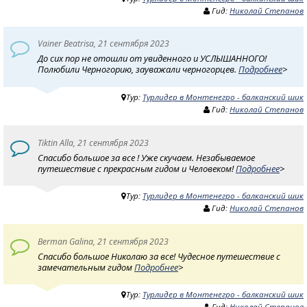
Гид:
Николай Степанов
Vainer Beatrisa, 21 сентября 2023
До сих пор не отошли от увиденного и УСЛЫШАННОГО!
Полюбили Черногорию, зауважали черногорцев.
Подробнее
>
Тур:
Турлидер в Монтенегро - балканский шик
Гид:
Николай Степанов
Tiktin Alla, 21 сентября 2023
Спасибо большое за все ! Уже скучаем. Незабываемое
путешествие с прекрасным гидом и Человеком!
Подробнее
>
Тур:
Турлидер в Монтенегро - балканский шик
Гид:
Николай Степанов
Berman Galina, 21 сентября 2023
Спасибо большое Николаю за все! Чудесное путешествие с
замечательным гидом
Подробнее
>
Тур:
Турлидер в Монтенегро - балканский шик
Гид:
Николай Степанов