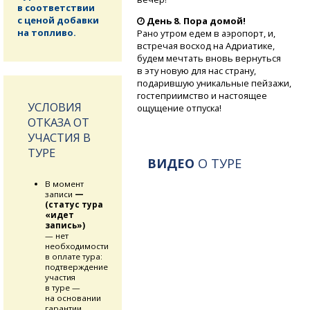
в соответствии
с ценой добавки
День 8. Пора домой!
на топливо.
Рано утром едем в аэропорт, и,
встречая восход на Адриатике,
будем мечтать вновь вернуться
в эту новую для нас страну,
подарившую уникальные пейзажи,
гостеприимство и настоящее
УСЛОВИЯ
ощущение отпуска!
ОТКАЗА ОТ
УЧАСТИЯ В
ТУРЕ
ВИДЕО
О ТУРЕ
В момент
записи
—
(статус тура
«идет
запись»)
— нет
необходимости
в оплате тура:
подтверждение
участия
в туре —
на основании
гарантии