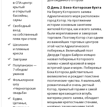
в СПА-центр:
крытый
День 2.
Боко-Которская
бухта
и открытый
На берегу Которского залива
бассейны,
Адриатического моря расположен
сауны
город Котор. На протяжении
истории основным занятием
Свободный
жителей Котора, как и всего залива,
вход
были мореплавание и заморская
на собственный
торговля. Поэтому Котор стал одним
пляж при отеле
из важнейших торговых центров
Шезлонги
этой части Адриатического
и пляжные
побережья. Величайший поэт
кресла
Джордж Гордон Байрон изящно
назвал побережье Которского
Завтраки
залива «самой красивой в мире
Полупансион —
встречей суши и моря». Побережье
7 обедов/
Бока Которска действительно
ужинов
великолепно и рождает поистине
Фольклорное
поэтические чувства. А маленький,
шоу
романтичный и очень уютный
«Черногорская
Котор, прижатый горами к самой
свадьба»
кромке врезающегося вглубь
материка узкого залива, обладает
Будва,
мощными крепостными стенами,
Цетинье,
надёжно защищающими тугой