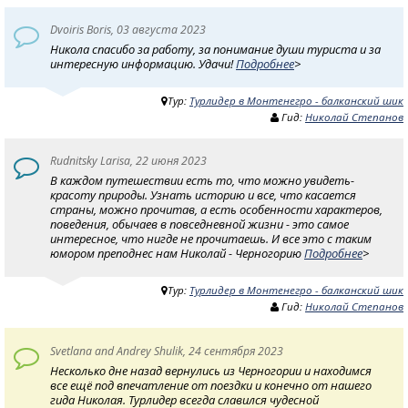
Dvoiris Boris, 03 августа 2023
Никола спасибо за работу, за понимание души туриста и за
интересную информацию. Удачи!
Подробнее
>
Тур:
Турлидер в Монтенегро - балканский шик
Гид:
Николай Степанов
Rudnitsky Larisa, 22 июня 2023
В каждом путешествии есть то, что можно увидеть-
красоту природы. Узнать историю и все, что касается
страны, можно прочитав, а есть особенности характеров,
поведения, обычаев в повседневной жизни - это самое
интересное, что нигде не прочитаешь. И все это с таким
юмором преподнес нам Николай - Черногорию
Подробнее
>
Тур:
Турлидер в Монтенегро - балканский шик
Гид:
Николай Степанов
Svetlana and Andrey Shulik, 24 сентября 2023
Несколько дне назад вернулись из Черногории и находимся
все ещё под впечатление от поездки и конечно от нашего
гида Николая. Турлидер всегда славился чудесной