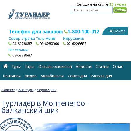
Сегодня на сайте
13 туров
Телефон для заказов:
1-800-100-012
Войти
Север страны:
Тель-Авив:
Иерусалим:
04-6228687
03-6280300
02-6228687
Юг страны:
08-6338687
Туры
Гиды
Отзывы клиентов
Новости
Статьи
О нас
Контакты
Видео
Авиабилеты
Cовет дня
Рассказ дня
Главная
>
Все туры
>
Черногория
Турлидер в Монтенегро -
балканский шик