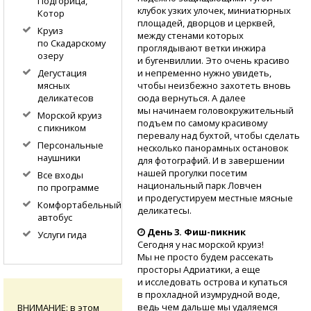
Подгорица,
клубок узких улочек, миниатюрных
Котор
площадей, дворцов и церквей,
Круиз
между стенами которых
по Скадарскому
проглядывают ветки инжира
озеру
и бугенвиллии. Это очень красиво
и непременно нужно увидеть,
Дегустация
чтобы неизбежно захотеть вновь
мясных
сюда вернуться. А далее
деликатесов
мы начинаем головокружительный
Морской круиз
подъем по самому красивому
с пикником
перевалу над бухтой, чтобы сделать
Персональные
несколько панорамных остановок
наушники
для фотографий. И в завершении
нашей прогулки посетим
Все входы
национальный парк Ловчен
по программе
и продегустируем местные мясные
Комфортабельный
деликатесы.
автобус
День 3.
Фиш-пикник
Услуги гида
Сегодня у нас морской круиз!
Мы не просто будем рассекать
просторы Адриатики, а еще
и исследовать острова и купаться
в прохладной изумрудной воде,
ведь чем дальше мы удаляемся
ВНИМАНИЕ: в этом