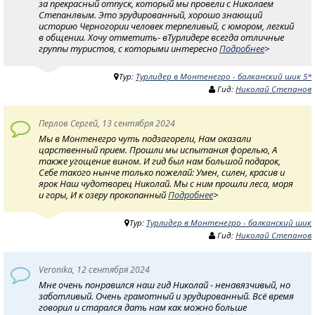
за прекрасный отпуск, который мы провели с Николаем
Степанлвым. Это эрудированный, хорошо знающий
историю Черногории человек терпеливый, с юмором, легкий
в общении. Хочу отметить- вТурлидере всегда отличные
группы туристов, с которыми интересно
Подробнее
>
Тур:
Турлидер в Монтенегро - балканский шик 5*
Гид:
Николай Степанов
Перлов Сергей, 13 сентября 2024
Мы в Монтенегро чуть подзагорели, Нам оказали
царственный прием. Прошли мы испытания форелью, А
также угощение вином. И гид был нам большой подарок,
Себе такого нынче только пожелай: Умен, силен, красив и
ярок Наш чудотворец Николай. Мы с ним прошли леса, моря
и горы, И к озеру прокопанный
Подробнее
>
Тур:
Турлидер в Монтенегро - балканский шик
Гид:
Николай Степанов
Veronika, 12 сентября 2024
Мне очень понравился наш гид Николай - ненавязчивый, но
заботливый. Очень грамотный и эрудированный. Всё время
говорил и старался дать нам как можно больше