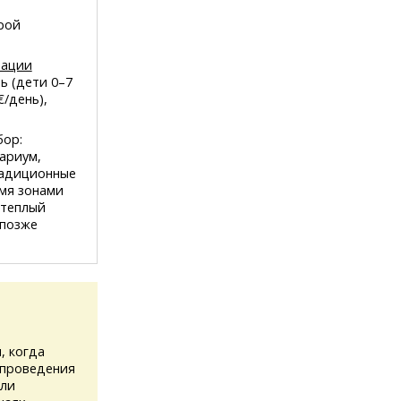
орой
рации
нь (дети 0–7
€/день),
бор:
нариум,
радиционные
емя зонами
 теплый
 позже
, когда
 проведения
или