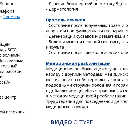
Sundor
- Лечение биоэнергией по методу Зден
- Дерматология
комфорт
ле
Термана
Профиль лечения
- Состояние после полученных травм и
апарате и при функциональных наруше
- Дегенерации суставов и ревматизм, а
- Болезни мышц и нервной системы , а 
общей
инсульта
оды 30ºС —
- Состояние после гинекологических о
с волнами,
 бассейнами,
Медицинская реабилитация
ательный
Медицинская реабилитация осуществл
ый бассейн,
наряду с другими методами медицинск
и,
включающих в себя термальные воды: ле
ссейн;
подводными струями, холодная и горяч
с добавлением целебных трав плюс отд
К методам медицинской реабилитации 
ес центр
трудотерапия для повседневной деяте
медицинского ухода.
ой источник
ВИДЕО
О ТУРЕ