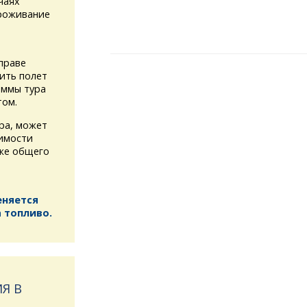
чаях
проживание
праве
ить полет
аммы тура
том.
ура, может
имости
кже общего
еняется
 топливо.
Я В