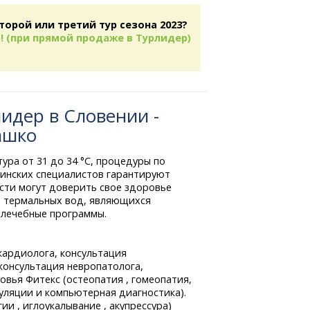
торой или третий тур сезона 2023?
! (при прямой продаже в Турлидер)
идер в Словении -
ашко
ра от 31 до 34 °С, процедуры по
инских специалистов гарантируют
ости могут доверить свое здоровье
и термальных вод, являющихся
 лечебные программы.
кардиолога, консультация
консультация невропатолога,
вья Фитекс (остеопатия , гомеопатия,
уляции и компьютерная диагностика).
ии , иглоукалывание , акупрессура)