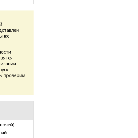
й
дставлен
ынке
ности
явятся
писании
пуск
мы проверим
 ночей)
тий