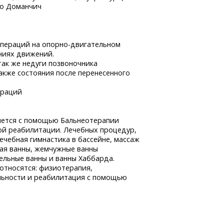
ко Доманчич
 операций
на опорно-двигательном
ниях движений.
 так же недуги позвоночника
также состояния после перенесенного
пераций
яется с помощью Бальнеотерапии
ой реабилитации. Лечебных процедур,
чебная гимнастика в бассейне, массаж
ая ванны, жемчужные ванны
ельные ванны и ванны Хаббарда.
относятся: физиотерапия,
льности и реабилитация с помощью