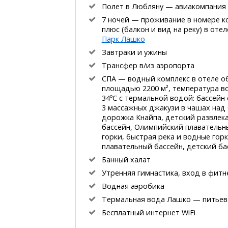
Полет в Любляну — авиакомпания 
7 ночей — проживание в номере 
плюс (балкон и вид на реку) в оте
Парк Лашко
Завтраки и ужины
Трансфер в/из аэропорта
СПА — водный комплекс в отеле 
площадью 2200 м², температура в
34ºС с термальной водой: бассейн 
3 массажных джакузи в чашах над
дорожка Кнайпа, детский развлек
бассейн, Олимпийский плавательн
горки, быстрая река и водные горк
плавательный бассейн, детский ба
Банный халат
Утренняя гимнастика, вход в фитн
Водная аэробика
Термальная вода Лашко — питьев
Бесплатный интернет WiFi