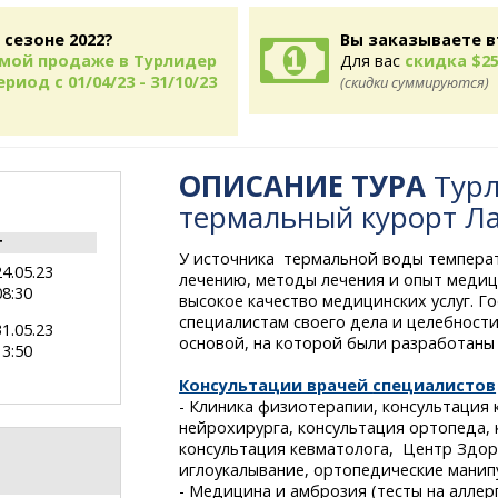
 сезоне 2022?
Вы заказываете в
рямой продаже в Турлидер
Для вас
скидка $25
риод с 01/04/23 - 31/10/23
(скидки суммируются)
ОПИСАНИЕ ТУРА
Турл
термальный курорт Л
т
У источника термальной воды температу
24.05.23
лечению, методы лечения и опыт медиц
08:30
высокое качество медицинских услуг. Г
специалистам своего дела и целебност
31.05.23
основой, на которой были разработаны
13:50
Консультации врачей
специалистов
- Клиника физиотерапии, консультация 
нейрохирурга, консультация ортопеда, 
консультация кевматолога, Центр Здоро
иглоукалывание, ортопедические манип
- Медицина и амброзия (тесты на аллерг