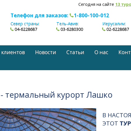
Сегодня на сайте
13 тур
Телефон для заказов:
1-800-100-012
Север страны:
Тель-Авив:
Иерусалим:
04-6228687
03-6280300
02-6228687
 клиентов
Новости
Статьи
О нас
Конт
 - термальный курорт Лашко
В НАСТО
ЭТОТ
ТУР