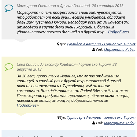
Махмурова Светлана и Дрягин Геннадий, 20 сентября 2013
Маргарита - очень профессиональный гид, чувствуется,
что работает от всей души, всегда улыбается, обладает
большим чувством юмора. Благодаря всем этим качествам,
атмосфера в группе была очень хорошей. С большим
удовольствием поехали бы с ней и в другой тур!
Подробнее
>
Тур:
Турлидер в Австрии - Горное эхо Тироля
Гид:
Маргарита Кобец
Соня Кицис и Александр Койфман - Горное эхо Тироля, 23
августа 2013
За 20 лет, прожитых в Израиле, мы не раз отдыхали за
границей, и каждый раз с другой туристической фирмой,
пока не познакомились с Турлидером, чьё название
символично. Это действительно Лидер! Здесь всё со знаком
Плюс: хорошо продуманная программа, чёткая организация,
прекрасные отели, знающие, доброжелательные
Подробнее
>
Тур:
Турлидер в Австрии - горное эхо Тироля
Гид:
Маргарита Кобец