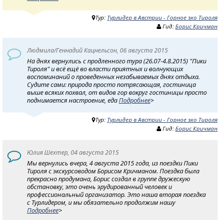
Тур:
Турлидер в Австрии - Горное эхо Тироля
Гид:
Борис Кричман
Людмила/Геннадий Кацнельсон, 06 августа 2015
На днях вернулись с продленного тура (26.07-4.8.2015) "Пики
Тироля" и всё ещё во власти приятных и волнующих
воспоминаний о проведенных незабываемых днях отдыха.
Судите сами: природа просто потрясающая, гостиница
выше всяких похвал, от видов гор вокруг гостиницы просто
поднимается настроение, еда
Подробнее
>
Тур:
Турлидер в Австрии - Горное эхо Тироля
Гид:
Борис Кричман
Юлия Шехтер, 04 августа 2015
Мы вернулись вчера, 4 августа 2015 года, из поездки Пики
Тироля с экскурсоводом Борисом Кричманом. Поездка была
прекрасно продумана, Борис создал в группе дружескую
обстановку, это очень эрудированный человек и
профессиональный организатор. Это наша вторая поездка
с Турлидером, и мы обязательно продолжим нашу
Подробнее
>