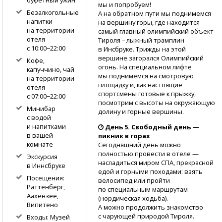
буфетный ужин
мы и попробуем!
Безалкогольные
А на обратном пути мы поднимемся
напитки
на вершину горы, где находится
на территории
самый главный олимпийский объект
отеля
Тироля – лыжный трамплин
с 10:00−22:00
в Инсбруке. Трижды на этой
вершине загорался Олимпийский
Кофе,
огонь. На специальном лифте
капуччино, чай
мы поднимемся на смотровую
на территории
площадку и, как настоящие
отеля
спортсмены готовые к прыжку,
с 07:00−22:00
посмотрим с высоты на окружающую
Минибар
долину и горные вершины.
с водой
и напитками
День 5. Свободный день —
в вашей
пикник в горах
комнате
Сегодняшний день можно
полностью провести в отеле —
Экскурсия
насладиться миром СПА, прекрасной
в Иннсбруке
едой и горными походами: взять
Посещения:
велосипед или пройти
Раттенберг,
по специальным маршрутам
Аахензее,
(нордическая ходьба).
Випитено
А можно продолжить знакомство
с чарующей природой Тироля.
Входы: Музей