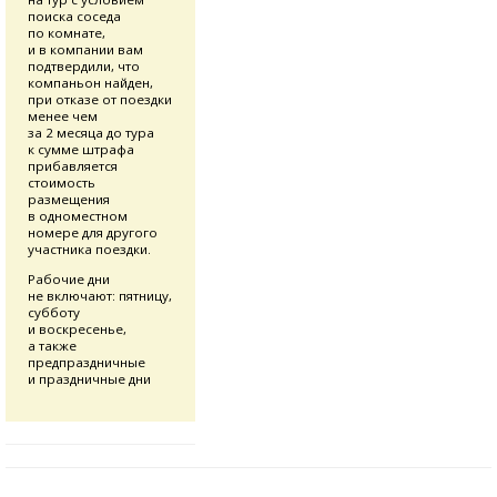
поиска соседа
по комнате,
и в компании вам
подтвердили, что
компаньон найден,
при отказе от поездки
менее чем
за 2 месяца до тура
к сумме штрафа
прибавляется
стоимость
размещения
в одноместном
номере для другого
участника поездки.
Рабочие дни
не включают: пятницу,
субботу
и воскресенье,
а также
предпраздничные
и праздничные дни