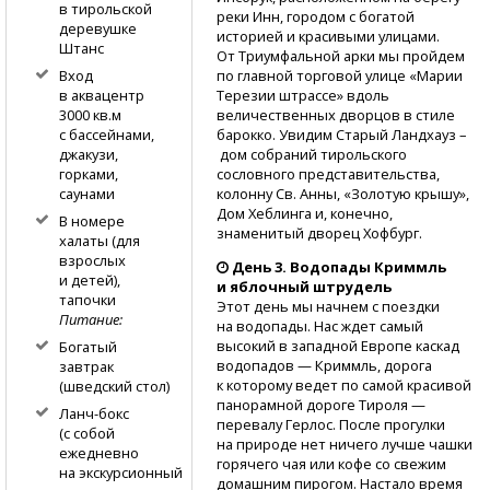
в тирольской
реки Инн, городом с богатой
деревушке
историей и красивыми улицами.
Штанс
От Триумфальной арки мы пройдем
по главной торговой улице «Марии
Вход
Терезии штрассе» вдоль
в аквацентр
величественных дворцов в стиле
3000 кв.м
барокко. Увидим Старый Ландхауз –
с бассейнами,
дом собраний тирольского
джакузи,
сословного представительства,
горками,
колонну Св. Анны, «Золотую крышу»,
саунами
Дом Хеблинга и, конечно,
В номере
знаменитый дворец Хофбург.
халаты (для
взрослых
День 3. Водопады Криммль
и детей),
и яблочный штрудель
тапочки
Этот день мы начнем с поездки
Питание:
на водопады. Нас ждет самый
высокий в западной Европе каскад
Богатый
водопадов — Криммль, дорога
завтрак
к которому ведет по самой красивой
(шведский стол)
панорамной дороге Тироля —
Ланч-бокс
перевалу Герлос. После прогулки
(с собой
на природе нет ничего лучше чашки
ежедневно
горячего чая или кофе со свежим
на экскурсионный
домашним пирогом. Настало время