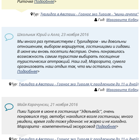
Риточке
Подробнее
>
Тур:
Турлидер в Австрии - Горное эхо Тироля - "мини-группа"
Гид:
Маргарита Кобец
Школьник Юрий и Алла, 23 ноября 2016
Мы много раз путешествуем с Турлидером - мы довольны
отношением, выбором маршрутов, гостиницами и гидами.
В июне мы вновь посетили Австрию. Очень понравилась
возможность самим туристам выбирать посещение
туристических аттракций. Наш гид, Маргарита, сумела
организовать наш отдых так, что мы остались очень
Подробнее
>
Тур:
Турлидер в Австрии - Горное эхо Тироля (с продлением до 11-и дней)
Гид:
Маргарита Кобец
Майя Карачунски, 21 ноября 2016
Пики Тироля в июне в гостинице "Эдельвейс", очень
понравился тур, автобус находился возле гостиницы, много
увидели, время года тоже удачное: не жарко и не холодно.
Маргарита - компетентный экскурсовод
Подробнее
>
Тур:
Турлидер в Австрии - Горное эхо Тироля (с продлением до 11-и дней)