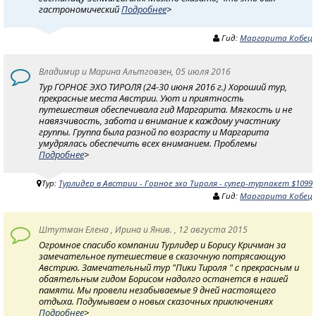
гастрономический
Подробнее
>
Гид:
Маргарита Кобец
Владимир и Марина Альтговзен, 05 июля 2016
Тур ГОРНОЕ ЭХО ТИРОЛЯ (24-30 июня 2016 г.) Хороший тур,
прекрасные места Австрии. Уют и приятность
путешествия обеспечивала гид Маргарита. Мягкость и не
навязчивость, забота и внимание к каждому участнику
группы. Группа была разной по возрасту и Маргарита
умудрялась обеспечить всех вниманием. Проблемы
Подробнее
>
Тур:
Турлидер в Австрии - Горное эхо Тироля - супер-турпакет $1099
Гид:
Маргарита Кобец
Штутман Елена , Ирина и Янив. , 12 августа 2015
Огромное спасибо компании Турлидер и Борису Кричман за
замечательное путешествие в сказочную потрясающую
Австрию. Замечательный тур "Пики Тироля " с прекрасным и
обаятельным гидом Борисом надолго останется в нашей
памяти. Мы провели незабываемые 9 дней настоящего
отдыха. Подумываем о новых сказочных приключениях
Подробнее
>