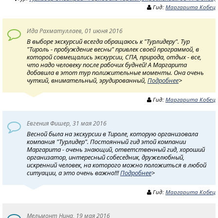
Гид:
Маргарита Кобец
Ида Рахматуллаев, 01 июня 2016
В выборе экскурсий всегда обращаюсь к "Турлидеру". Тур
"Тироль - пробуждение весны" привлек своей программой, в
которой совмещались экскурсии, СПА, природа, отдых - все,
что надо человеку после рабочих будней! А Маргарита
добавила в этот тур полижительные моменты. Она очень
чуткий, внимательный, эрудированный,
Подробнее
>
Гид:
Маргарита Кобец
Евгения Фишер, 31 мая 2016
Весной была на экскурсии в Тироле, которую организовала
компания "Турлидер". Постоянный гид этой компании
Маргарита - очень знающий, ответственный гид, хороший
организатор, интересный собеседник, дружелюбный,
искренний человек, на которого можно положиться в любой
ситуации, а это очень важно!!!
Подробнее
>
Гид:
Маргарита Кобец
Мельмонт Нина, 19 мая 2016