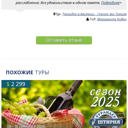
расслабление. Все удовольствия в одном пакете.
Подробнее
>
Тур:
Турлидер в Австрии - Горное эхо Тироля
Гид:
Маргарита Кобец
Оставить отзыв
ПОХОЖИЕ
ТУРЫ
$
2 299
09 - 16 сентября 2026