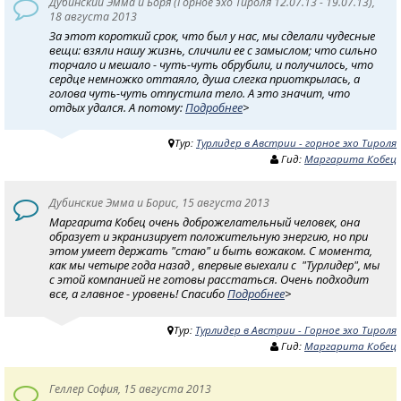
Дубинский Эмма и Боря (Горное эхо Тироля 12.07.13 - 19.07.13),
18 августа 2013
За этот короткий срок, что был у нас, мы сделали чудесные
вещи: взяли нашу жизнь, сличили ее с замыслом; что сильно
торчало и мешало - чуть-чуть обрубили, и получилось, что
сердце немножко оттаяло, душа слегка приоткрылась, а
голова чуть-чуть отпустила тело. А это значит, что
отдых удался. А потому:
Подробнее
>
Тур:
Турлидер в Австрии - горное эхо Тироля
Гид:
Маргарита Кобец
Дубинские Эмма и Борис, 15 августа 2013
Маргарита Кобец очень доброжелательный человек, она
образует и экранизирует положительную энергию, но при
этом умеет держать "стаю" и быть вожаком. С момента,
как мы четыре года назад , впервые выехали с "Турлидер", мы
с этой компанией не готовы расстаться. Очень подходит
все, а главное - уровень! Спасибо
Подробнее
>
Тур:
Турлидер в Австрии - Горное эхо Тироля
Гид:
Маргарита Кобец
Геллер София, 15 августа 2013