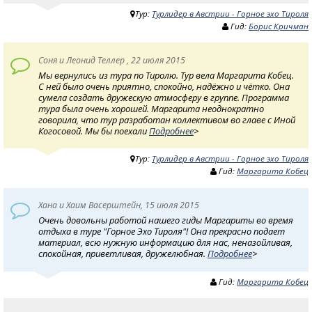
Тур:
Турлидер в Австрии - Горное эхо Тироля
Гид:
Борис Кричман
Соня и Леонид Теллер , 22 июля 2015
Мы вернулись из тура по Тиролю. Тур вела Маргарита Кобец.
С ней было очень приятно, спокойно, надёжно и чётко. Она
сумела создать дружескую атмосферу в группе. Программа
тура была очень хорошей. Маргарита неоднократно
говорила, что тур разработан коллективом во главе с Иной
Когосовой. Мы бы поехали
Подробнее
>
Тур:
Турлидер в Австрии - Горное эхо Тироля
Гид:
Маргарита Кобец
Хана и Хаим Васерштейн, 15 июля 2015
Очень довольны работой нашего гиды Маргариты во время
отдыха в туре "Горное Эхо Тироля"! Она прекрасно подает
материал, всю нужную информацию для нас, неназойливая,
спокойная, приветливая, дружелюбная.
Подробнее
>
Гид:
Маргарита Кобец