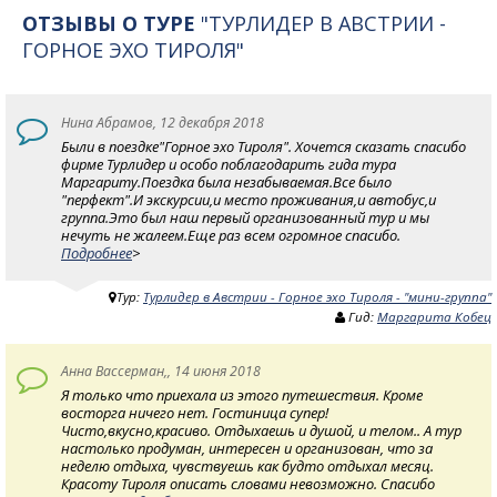
ОТЗЫВЫ О ТУРЕ
"ТУРЛИДЕР В АВСТРИИ -
ГОРНОЕ ЭХО ТИРОЛЯ"
Нина Абрамов, 12 декабря 2018
Были в поездке"Горное эхо Тироля". Хочется сказать спасибо
фирме Турлидер и особо поблагодарить гида тура
Маргариту.Поездка была незабываемая.Все было
"перфект".И экскурсии,и место проживания,и автобус,и
группа.Это был наш первый организованный тур и мы
нечуть не жалеем.Еще раз всем огромное спасибо.
Подробнее
>
Тур:
Турлидер в Австрии - Горное эхо Тироля - "мини-группа"
Гид:
Маргарита Кобец
Анна Вассерман,, 14 июня 2018
Я только что приехала из этого путешествия. Кроме
восторга ничего нет. Гостиница супер!
Чисто,вкусно,красиво. Отдыхаешь и душой, и телом.. А тур
настолько продуман, интересен и организован, что за
неделю отдыха, чувствуешь как будто отдыхал месяц.
Красоту Тироля описать словами невозможно. Спасибо