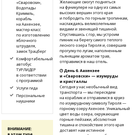
Желающие смогут подняться
«Сваровски»,
на фуникулере на одну из самых
Водопады
высоких вершин этого края
Криммль,
и побродить по горным тропинкам,
корабль
наслаждаясь великолепными
на Аахензее,
видами и звенящей тишиной.
мастер-класс
Спустившись с гор, мы устроим
по изготовлению
пикник на берегу самого теплого
яблочного
лесного озера Тироля и, совершив
штруделя,
прогулку по лугам, наполненным
замок Трацберг
пьянящим ароматом трав,
Комфортабельный
отправимся в наш отель.
автобус
ТУРЛИДЕР
День 6. Аахензее
в соответствии
и «Сваровски» — изумруды
с программой
и кристаллы
Сегодня у нас необычный вид
Услуги гида
транспорта — мы пересядем
Персональные
на кораблик и отправимся в круиз
наушники
по изумрудному символу Тироля —
горному озеру Ахензее. Уникальный
цвет воды озера, окружающие
горные пейзажи, абсолютная
тишина и спокойствие этого края
ВНИМАНИЕ:
доставят нам истинное
в этом туре