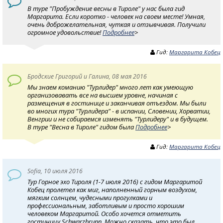
В туре "Пробуждение весны в Тироле" у нас была гид
Маргарита. Если коротко - человек на своем месте! Умная,
очень доброжелательная, чуткая и отзывчивая. Получили
огромное удовольствие!
Подробнее
>
Гид:
Маргарита Кобец
Бродские Григорий и Галина, 08 мая 2016
Мы знаем команию "Турлидер" много лет как умеющую
организовавать все на высшем уровне, начиная с
размещения в гостинице и заканчивая отъездом. Мы были
во многих тура "Турлидера" - в испании, Словении, Хорватии,
Венгрии и не собираемся изменять "Турлидеру" и в будущем.
В туре "Весна в Тироле" гидом была
Подробнее
>
Гид:
Маргарита Кобец
Sofia, 10 июля 2016
Тур Горное эхо Тироля (1-7 июля 2016) с гидом Маргаритой
Кобец пролетел как миг, наполненный горным воздухом,
мягким солнцем, чудесными прогулками и
профессиональным, заботливым и просто хорошим
человеком Маргаритой. Особо хочется отметить
гостиницу Schwarzbrunn. Можно сказать, что это был