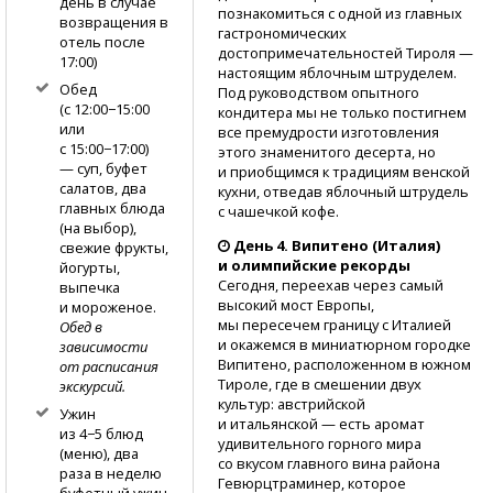
день в случае
познакомиться с одной из главных
возвращения в
гастрономических
отель после
достопримечательностей Тироля —
17:00)
настоящим яблочным штруделем.
Обед
Под руководством опытного
(с 12:00−15:00
кондитера мы не только постигнем
или
все премудрости изготовления
с 15:00−17:00)
этого знаменитого десерта, но
— суп, буфет
и приобщимся к традициям венской
салатов, два
кухни, отведав яблочный штрудель
главных блюда
с чашечкой кофе.
(на выбор),
День 4. Випитено (Италия)
свежие фрукты,
и олимпийские рекорды
йогурты,
Сегодня, переехав через самый
выпечка
высокий мост Европы,
и мороженое.
мы пересечем границу с Италией
Обед в
и окажемся в миниатюрном городке
зависимости
Випитено, расположенном в южном
от расписания
Тироле, где в смешении двух
экскурсий.
культур: австрийской
Ужин
и итальянской — есть аромат
из 4−5 блюд
удивительного горного мира
(меню), два
со вкусом главного вина района
раза в неделю
Гевюрцтраминер, которое