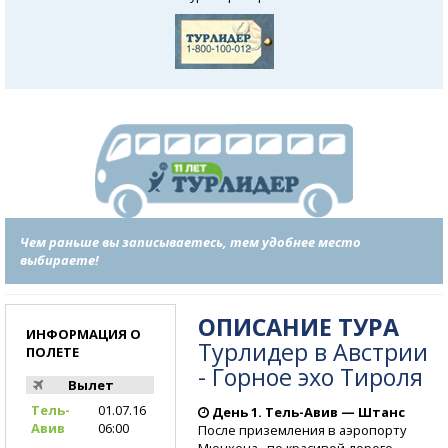
Чем раньше вы записываетесь, тем удобнее место
выбираете!
ОПИСАНИЕ ТУРА
ИНФОРМАЦИЯ О
Турлидер в Австрии
ПОЛЕТЕ
- Горное эхо Тироля
Вылет
Тель-
01.07.16
День 1.
Тель-Авив
— Штанс
Авив
06:00
После приземления в аэропорту
Мюнхена, по красивой дороге,