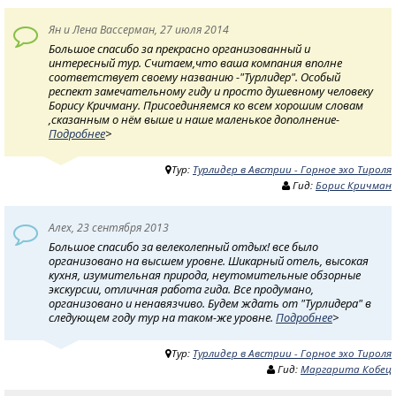
Ян и Лена Вассерман, 27 июля 2014
Большое спасибо за прекрасно организованный и
интересный тур. Считаем,что ваша компания вполне
соответствует своему названию -"Турлидер". Особый
респект замечательному гиду и просто душевному человеку
Борису Кричману. Присоединяемся ко всем хорошим словам
,сказанным о нём выше и наше маленькое дополнение-
Подробнее
>
Тур:
Турлидер в Австрии - Горное эхо Тироля
Гид:
Борис Кричман
Алех, 23 сентября 2013
Большое спасибо за велеколепный отдых! все было
организовано на высшем уровне. Шикарный отель, высокая
кухня, изумительная природа, неутомительные обзорные
экскурсии, отличная работа гида. Все продумано,
организовано и ненавязчиво. Будем ждать от "Турлидера" в
следующем году тур на таком-же уровне.
Подробнее
>
Тур:
Турлидер в Австрии - Горное эхо Тироля
Гид:
Маргарита Кобец