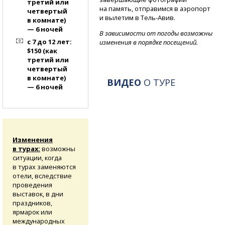
третий или
на память, отправимся в аэропорт
четвертый
и вылетим в Тель-Авив.
в комнате)
— 6 ночей
В зависимости от погоды возможны
с 7 до 12 лет:
изменения в порядке посещений.
$150 (как
третий или
четвертый
в комнате)
ВИДЕО
О ТУРЕ
— 6 ночей
Изменения
в турах:
возможны
ситуации, когда
в турах заменяются
отели, вследствие
проведения
выставок, в дни
праздников,
ярмарок или
международных