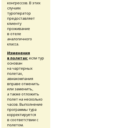
конгрессов. В этих
случаях
туроператор
предоставляет
клиенту
проживание
в отеле
аналогичного
класса.
Изменения
в полетах:
если тур
основан
на чартерных
полетах,
авиакомпания
вправе отменить
или заменить,
а также отложить
полет на несколько
часов. Выполнение
программы тура
корректируется
в соответствии с
полетом.