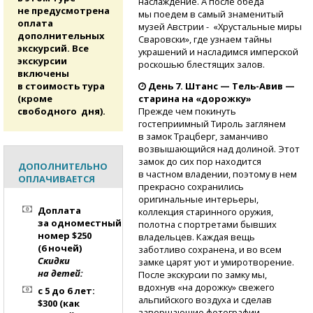
наслаждение. А после обеда
не предусмотрена
мы поедем в самый знаменитый
оплата
музей Австрии - «Хрустальные миры
дополнительных
Сваровски», где узнаем тайны
экскурсий. Все
украшений и насладимся имперской
экскурсии
роскошью блестящих залов.
включены
в стоимость тура
День 7. Штанс —
Тель-Авив
—
(кроме
старина на «дорожку»
свободного дня).
Прежде чем покинуть
гостеприимный Тироль заглянем
в замок Трацберг, заманчиво
возвышающийся над долиной. Этот
замок до сих пор находится
ДОПОЛНИТЕЛЬНО
в частном владении, поэтому в нем
ОПЛАЧИВАЕТСЯ
прекрасно сохранились
оригинальные интерьеры,
Доплата
коллекция старинного оружия,
за одноместный
полотна с портретами бывших
номер $250
владельцев. Каждая вещь
(6 ночей)
заботливо сохранена, и во всем
Скидки
замке царят уют и умиротворение.
на детей:
После экскурсии по замку мы,
вдохнув «на дорожку» свежего
с 5 до 6 лет:
альпийского воздуха и сделав
$300 (как
завершающие фотографии