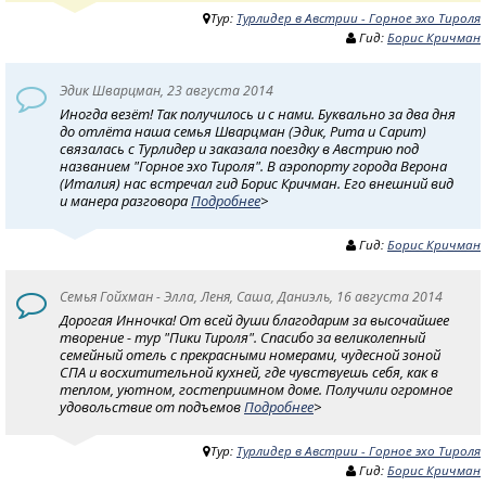
Тур:
Турлидер в Австрии - Горное эхо Тироля
Гид:
Борис Кричман
Эдик Шварцман, 23 августа 2014
Иногда везёт! Так получилось и с нами. Буквально за два дня
до отлёта наша семья Шварцман (Эдик, Рита и Сарит)
связалась с Турлидер и заказала поездку в Австрию под
названием "Горное эхо Тироля". В аэропорту города Верона
(Италия) нас встречал гид Борис Кричман. Его внешний вид
и манера разговора
Подробнее
>
Гид:
Борис Кричман
Семья Гойхман - Элла, Леня, Саша, Даниэль, 16 августа 2014
Дорогая Инночка! От всей души благодарим за высочайшее
творение - тур "Пики Тироля". Спасибо за великолепный
семейный отель с прекрасными номерами, чудесной зоной
СПА и восхитительной кухней, где чувствуешь себя, как в
теплом, уютном, гостеприимном доме. Получили огромное
удовольствие от подъемов
Подробнее
>
Тур:
Турлидер в Австрии - Горное эхо Тироля
Гид:
Борис Кричман