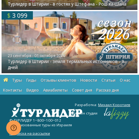
Турлидер в Штирии - в гостях у Штефана - Рош ха-Шана
$
3 099
23 сентября - 01 октября 2026
Турлидер в Штирии - земля термальных источников - 9
дней
Туры
Гиды
Отзывы клиентов
Новости
Статьи
О нас
Контакты
Видео
Авиабилеты
Cовет дня
Рассказ дня
Разработка:
Михаил Коротаев
Дизайн студии
© ТУРЛИДЕР
1−800−100−012
Организованные туры из Израиля
Подписка на рассылки