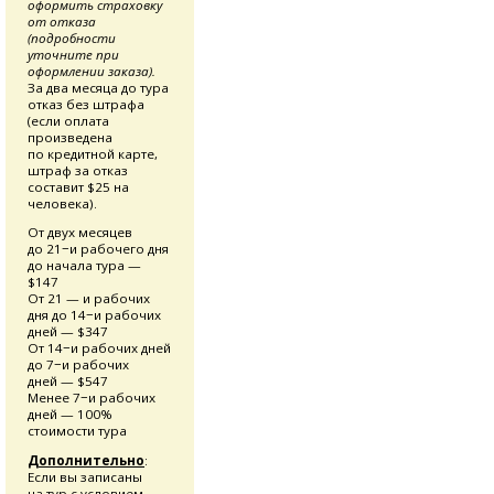
оформить страховку
от отказа
(подробности
уточните при
оформлении заказа).
За два месяца до тура
отказ без штрафа
(если оплата
произведена
по кредитной карте,
штраф за отказ
составит $25 на
человека).
От двух месяцев
до 21−и рабочего дня
до начала тура —
$147
От 21 — и рабочих
дня до 14−и рабочих
дней — $347
От 14−и рабочих дней
до 7−и рабочих
дней — $547
Менее 7−и рабочих
дней — 100%
стоимости тура
Дополнительно
:
Если вы записаны
на тур с условием