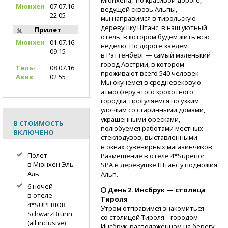
Мюнхен
07.07.16
ведущей сквозь Альпы,
22:05
мы направимся в тирольскую
деревушку Штанс, в наш уютный
Прилет
отель, в котором будем жить всю
Мюнхен
01.07.16
неделю. По дороге заедем
09:15
в Раттенберг — самый маленький
город Австрии, в котором
Тель-
08.07.16
проживают всего 540 человек.
Авив
02:55
Мы окунемся в средневековую
атмосферу этого крохотного
городка, прогуляемся по узким
улочкам со старинными домами,
украшенными фресками,
В СТОИМОСТЬ
полюбуемся работами местных
ВКЛЮЧЕНО
стеклодувов, выставленными
в окнах сувенирных магазинчиков.
Полет
Размещение в отеле 4*Superior
в Мюнхен Эль
SPA в деревушке Штанс у подножия
Аль
Альп.
6 ночей
День 2. Инсбрук — столица
в отеле
Тироля
4*SUPERIOR
Утром отправимся знакомиться
SchwarzBrunn
со столицей Тироля – городом
(all inclusive)
Инсбрук, расположенном на берегу