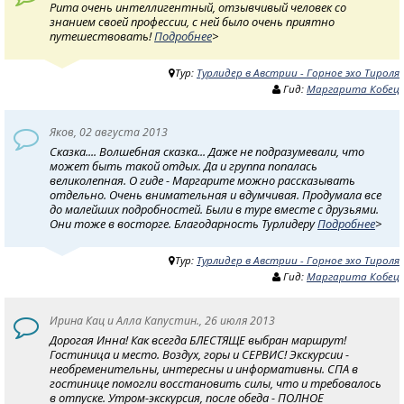
Рита очень интеллигентный, отзывчивый человек со
знанием своей профессии, с ней было очень приятно
путешествовать!
Подробнее
>
Тур:
Турлидер в Австрии - Горное эхо Тироля
Гид:
Маргарита Кобец
Яков, 02 августа 2013
Сказка.... Волшебная сказка... Даже не подразумевали, что
может быть такой отдых. Да и группа попалась
великолепная. О гиде - Маргарите можно рассказывать
отдельно. Очень внимательная и вдумчивая. Продумала все
до малейших подробностей. Были в туре вместе с друзьями.
Они тоже в восторге. Благодарность Турлидеру
Подробнее
>
Тур:
Турлидер в Австрии - Горное эхо Тироля
Гид:
Маргарита Кобец
Ирина Кац и Алла Капустин., 26 июля 2013
Дорогая Инна! Как всегда БЛЕСТЯЩЕ выбран маршрут!
Гостиница и место. Воздух, горы и СЕРВИС! Экскурсии -
необременительны, интересны и информативны. СПА в
гостинице помогли восстановить силы, что и требовалось
в отпуске. Утром-экскурсия, после обеда - ПОЛНОЕ