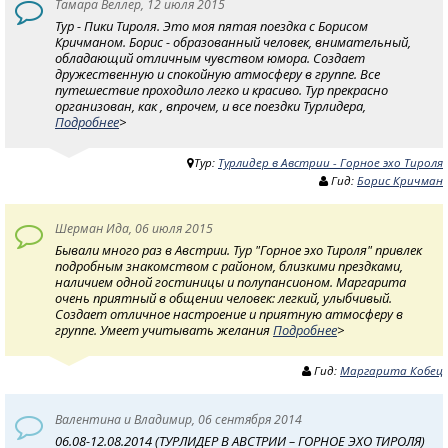
Тамара Веллер, 12 июля 2015
Тур - Пики Тироля. Это моя пятая поездка с Борисом
Кричманом. Борис - образованный человек, внимательный,
обладающий отличным чувством юмора. Создает
дружественную и спокойную атмосферу в группе. Все
путешествие проходило легко и красиво. Тур прекрасно
организован, как , впрочем, и все поездки Турлидера,
Подробнее
>
Тур:
Турлидер в Австрии - Горное эхо Тироля
Гид:
Борис Кричман
Шерман Ида, 06 июля 2015
Бывали много раз в Австрии. Тур "Горное эхо Тироля" привлек
подробным знакомством с районом, близкими прездками,
наличием одной гостиницы и полупансионом. Маргарита
очень приятный в общении человек: легкий, улыбчивый.
Создает отличное настроение и приятную атмосферу в
группе. Умеет учитывать желания
Подробнее
>
Гид:
Маргарита Кобец
Валентина и Владимир, 06 сентября 2014
06.08-12.08.2014 (ТУРЛИДЕР В АВСТРИИ – ГОРНОЕ ЭХО ТИРОЛЯ)