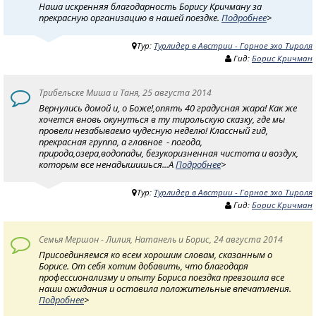
Наша искренняя благодарность Борису Кричману за
прекрасную организацию в нашей поездке.
Подробнее
>
Тур:
Турлидер в Австрии - Горное эхо Тироля
Гид:
Борис Кричман
Трибельске Миша и Таня, 25 августа 2014
Вернулись домой и, о Боже!,опять 40 градусная жара! Как же
хочется вновь окунуться в ту тирольскую сказку, где мы
провели незабываемо чудесную неделю! Классный гид,
прекрасная группа, а главное - погода,
природа,озера,водопады, безукоризненная чистота и воздух,
которым все ненадышишься...А
Подробнее
>
Тур:
Турлидер в Австрии - Горное эхо Тироля
Гид:
Борис Кричман
Семья Мершон - Лилия, Натанель и Борис, 24 августа 2014
Присоединяемся ко всем хорошим словам, сказанным о
Борисе. От себя хотим добавить, что благодаря
профессионализму и опыту Бориса поездка превзошла все
наши ожидания и оставила положительные впечатления.
Подробнее
>