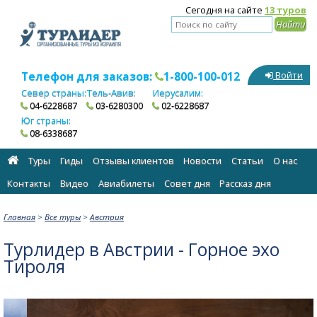
Сегодня на сайте
13 туров
Телефон для заказов:
1-800-100-012
Войти
Север страны:
Тель-Авив:
Иерусалим:
04-6228687
03-6280300
02-6228687
Юг страны:
08-6338687
Туры
Гиды
Отзывы клиентов
Новости
Статьи
О нас
Контакты
Видео
Авиабилеты
Cовет дня
Рассказ дня
Главная
>
Все туры
>
Австрия
Турлидер в Австрии - Горное эхо
Тироля