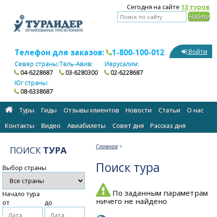
Сегодня на сайте
13 туров
Телефон для заказов:
1-800-100-012
Войти
Север страны:
Тель-Авив:
Иерусалим:
04-6228687
03-6280300
02-6228687
Юг страны:
08-6338687
Туры
Гиды
Отзывы клиентов
Новости
Статьи
О нас
Контакты
Видео
Авиабилеты
Cовет дня
Рассказ дня
Главная
>
ПОИСК
ТУРА
Поиск тура
Выбор страны
По заданным параметрам
Начало тура
ничего не найдено
от
до