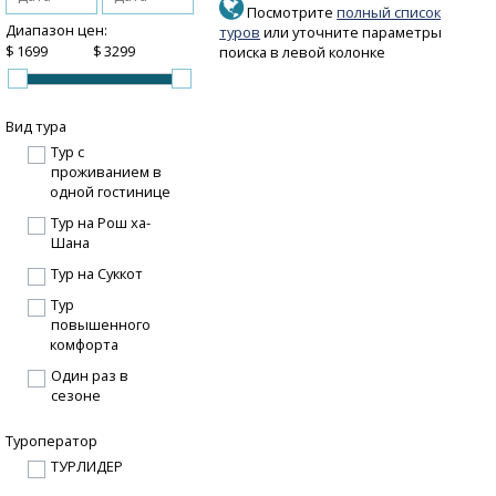
Посмотрите
полный список
Диапазон цен:
туров
или уточните параметры
$
$
поиска в левой колонке
Вид тура
Тур с
проживанием в
одной гостинице
Тур на Рош ха-
Шана
Тур на Суккот
Тур
повышенного
комфорта
Один раз в
сезоне
Туроператор
ТУРЛИДЕР