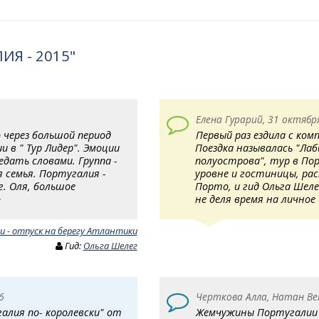
ИЯ - 2015"
Елена Гурарий, 31 октябр
 через большой период
Первый раз ездила с ком
 в " Тур Лидер". Эмоции
Поездка называлась "Ла
едать словами. Группа -
полуострова", тур в По
 семья. Португалия -
уровне и гостиницы, ра
г. Оля, большое
Порто, и гид Ольга Шел
>
не деля время на личное
и - отпуск на берегу Атлантики
Гид:
Ольга Шелег
6
Черткова Алла, Натан Век
алия по- королевски" от
Жемчужины Португалии 