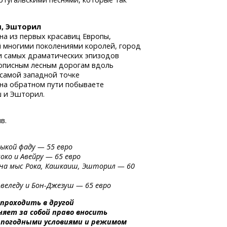
ш, Эшторил
а из первых красавиц Европы,
 многими поколениями королей, город
и самых драматических эпизодов
вописным лесным дорогам вдоль
 самой западной точке
 на обратном пути побываете
ш и Эшторил.
ив.
ыкой фаду — 55 евро
соко и Авейру — 65 евро
 и на мыс Рока, Кашкаиш, Эшторил — 60
Авеледу
и Бон-Джезуш
— 65 евро
проходить в другой
яет за собой право вносить
с погодными условиями и режимом