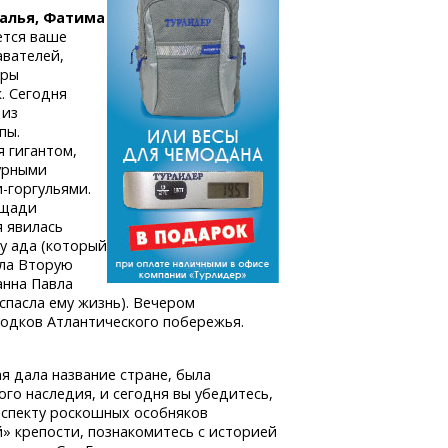
талья, Фатима
ется ваше
авателей,
уры
. Сегодня
 из
пы.
 гигантом,
урными
-горгульями.
ощади
 явилась
ну ада (который
ала Вторую
анна Павла
 спасла ему жизнь). Вечером
родков Атлантического побережья.
я дала название стране, была
о наследия, и сегодня вы убедитесь,
оспекту роскошных особняков
й» крепости, познакомитесь с историей