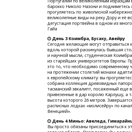
Португалии по великолепным изразцам 
барокко Николо Назони и подниметесь
прогуляетесь по живописной набережно
великолепные виды на реку Дору и её в
дегустация портвейна в одном из мног
Гайа
День 3 Коимбра, Бусаку, Авейру
Сегодня желающие могут отправиться к
вдоль которой раскинулась бывшая сто
и научной мысли, студенческая Коимбра
из старейших университетов Европы. Пр
это то, что необходимо современному ч
на протяжении столетий монахи адапти
к европейскому климату: вы прогуляете
собрана коллекция древовидных папоро
тасманский эвкалипт, посаженный еще в
привезенные в дар королю Карлушу, а т
высота которого 26 метров. Завершитс
расписных лодках «молисейру» по канал
Венецией».
День 4 Миньо: Авеледа, Гимарайн
Вы просто обязаны присоединиться к эт