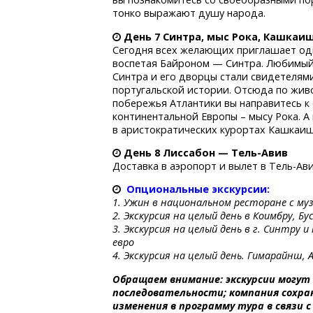
тонко выражают душу народа.
День 7 Синтра, мыс Рока, Кашкаи
Сегодня всех желающих приглашает одн
воспетая Байроном — Синтра. Любимый
Синтра и его дворцы стали свидетелям
португальской истории. Отсюда по жи
побережья Атлантики вы направитесь к
континентальной Европы – мысу Рока. А
в аристократических курортах Кашкаи
День 8 Лиссабон —
Тель-Авив
Доставка в аэропорт и вылет в Тель-Ав
Опциональные экскурсии:
1. Ужин в национальном ресторане с муз
2. Экскурсия на целый день в Коимбру, Бу
3. Экскурсия на целый день в г. Синтру
евро
4. Экскурсия на целый день. Гимарайнш, 
Обращаем внимание: экскурсии могут 
последовательности; компания сохран
изменения в программу тура в связи 