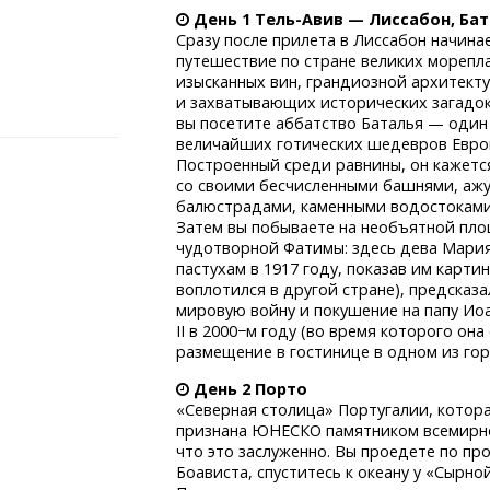
День
1 Тель-Авив
— Лиссабон, Ба
Сразу после прилета в Лиссабон начина
путешествие по стране великих морепл
изысканных вин, грандиозной архитект
и захватывающих исторических загадок
вы посетите аббатство Баталья — один
величайших готических шедевров Евро
Построенный среди равнины, он кажется
со своими бесчисленными башнями, аж
балюстрадами, каменными
водостоками
Затем вы побываете на необъятной пл
чудотворной Фатимы: здесь дева Мария
пастухам в 1917 году, показав им карти
воплотился в другой стране), предсказ
мировую войну и покушение на папу Ио
II в 2000−м году (во время которого она
размещение в гостинице в одном из го
День 2 Порто
«Северная столица» Португалии, котора
признана ЮНЕСКО памятником всемирног
что это заслуженно. Вы проедете по пр
Боависта, спуститесь к океану у «Сырно