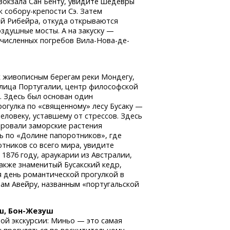
вокзала Сан Бенту, увидите шедевры
к собору-крепости
Сэ. Затем
й Рибейра, откуда открываются
оздушные мосты. А на закуску —
очисленных погребов Вила-Нова-де-
 живописным берегам реки Мондегу,
лица Португалии, центр философской
. Здесь был основан один
огулка по «священному» лесу Бусаку —
еловеку, уставшему от стрессов. Здесь
ровали заморские растения
сь по «Долине папоротников», где
тников со всего мира, увидите
 1876 году, араукарии из Австралии,
акже знаменитый Бусакский кедр,
я день романтической прогулкой в
ам Авейру, названным «португальской
ш,
Бон-Жезуш
ой экскурсии: Миньо — это самая