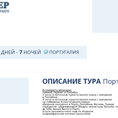
ДНЕЙ -
7
НОЧЕЙ
ПОРТУГАЛИЯ
ОПИСАНИЕ ТУРА
Порт
В стоимость включено:
прямой перелет в Лиссабон
3 ночи в гостинице туристического класса с завтраком
в Лиссабоне
4 ночи в гостинице туристического класса с завтраком
на побережье Атлантического океана
обзорные экскурсии в Порто, Лиссабоне, Фатиме, Томаре
посещения: средневековый Обидуш, монастырь Баталья, по
де Гайа, вокзал Бенто в Порто
услуги русскоязычного гида из Израиля
индивидуальная система наушников