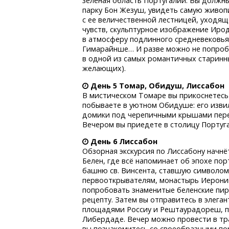
зеленая область Португалии. Вы должн
парку Бон Жезуш, увидеть самую живоп
с ее величественной лестницей, уходящ
чувств, скульптурное изображение Ирод
в атмосферу подлинного средневековья
Гимарайнше… И разве можно не попробо
в одной из самых романтичных старинны
желающих).
День 5 Томар, Обидуш, Лиссабон
В мистическом Томаре вы прикоснетесь
побываете в уютном Обидуше: его извил
домики под черепичными крышами перен
Вечером вы приедете в столицу Португ
День 6 Лиссабон
Обзорная экскурсия по Лиссабону начнё
Белен, где всё напоминает об эпохе пор
башню св. Винсента, ставшую символом
первооткрывателям, монастырь Иероним
попробовать знаменитые беленские пи
рецепту. Затем вы отправитесь в элега
площадями Россиу и Рештаурадореш, п
Либердаде. Вечер можно провести в т
вы познакомитесь со своеобразными по