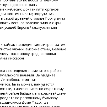
ы прогуляться по восхитительному
исную церковь страны
ей к небесам; фонтан пяти органов
а и Понтия Пилата; погрузиться
 в самой древней столице Португалии
вать местное зеленое вино и сыры
х усадеб Европы? (экскурсия для
 к тайнам наследия тамплиеров, затем
истые улочки, высокие стены, беленые
есут вас в эпоху средневековья.
алии Лиссабон.
тся с посещения знаменитого района
тугальского величия. Вы увидите
 Лиссабона, памятник
итов. Быть может, вам удастся
рожные, выпекающиеся по секретному
нтный район Байша с его красивейшими
роедете по роскошному бульвару
радиционном Доме Фадо, где
ртугальскими песнями, которые так