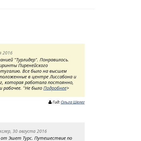
я 2016
панией "Турлидер". Понравилось.
биринты Пиренейского
ртугалию. Все было на высшем
сположенные в центре Лиссабона и
ег, которая работала постоянно,
 и рабочее. "Не было
Подробнее
>
Гид:
Ольга Шелег
слер, 30 августа 2016
от Эшет Турс. Путешествие по