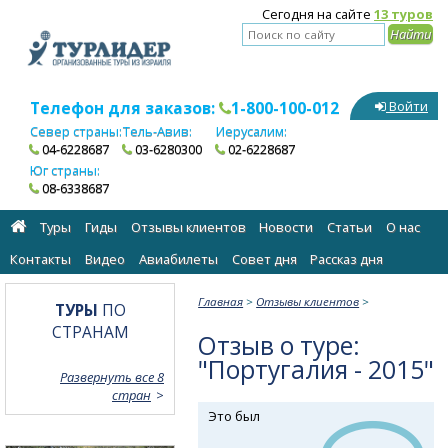
Сегодня на сайте
13 туров
Телефон для заказов:
1-800-100-012
Войти
Север страны:
Тель-Авив:
Иерусалим:
04-6228687
03-6280300
02-6228687
Юг страны:
08-6338687
Туры
Гиды
Отзывы клиентов
Новости
Статьи
О нас
Контакты
Видео
Авиабилеты
Cовет дня
Рассказ дня
Главная
>
Отзывы клиентов
>
ТУРЫ
ПО
СТРАНАМ
Отзыв о туре:
"Португалия - 2015"
Развернуть все 8
стран
Это был