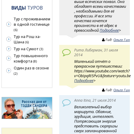
выше всяческих похвал. Она
обладает всеми качествами
ВИДЫ
ТУРОВ
, необходимыми для её
профессии. И все эти
Тур с проживанием
качества хочется
в одной гостинице
произнести в её адрес в
превосходной
Подробнее
>
(6)
Тур на Рош ха-
Гид:
Ольга Гин
Шана
(6)
Тур на Суккот
(3)
Рита Либерман, 31 июля
2014
Тур повышенного
комфорта
Маленький отчёт о
(8)
прекрасном путешествии:
Один раз в сезоне
https://www.youtube.com/watch?
(2)
v=ObIpqRI5PvU&feature=youtu.be
Подробнее
>
Гид:
Ольга Гин
Anna Itina, 21 июля 2014
Великолепный выбор
маршрута. Обаяние,
эрудиция, интеллект.
Потрясающая энергия
представить сюрпризы
сверх запланированной