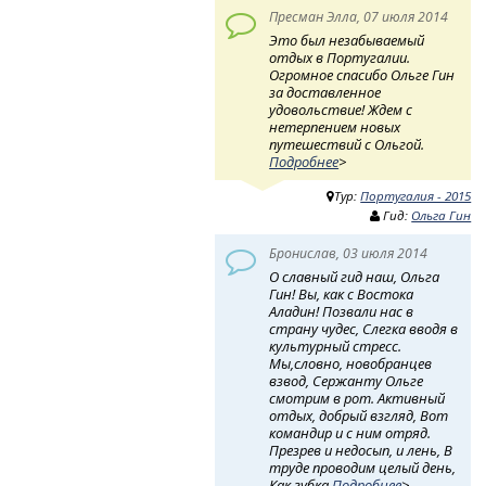
Пресман Элла, 07 июля 2014
Это был незабываемый
отдых в Португалии.
Огромное спасибо Ольге Гин
за доставленное
удовольствие! Ждем с
нетерпением новых
путешествий с Ольгой.
Подробнее
>
Тур:
Португалия - 2015
Гид:
Ольга Гин
Бронислав, 03 июля 2014
О славный гид наш, Ольга
Гин! Вы, как с Востока
Аладин! Позвали нас в
страну чудес, Слегка вводя в
культурный стресс.
Мы,словно, новобранцев
взвод, Сержанту Ольге
смотрим в рот. Активный
отдых, добрый взгляд, Вот
командир и с ним отряд.
Презрев и недосып, и лень, В
труде проводим целый день,
Как губка
Подробнее
>