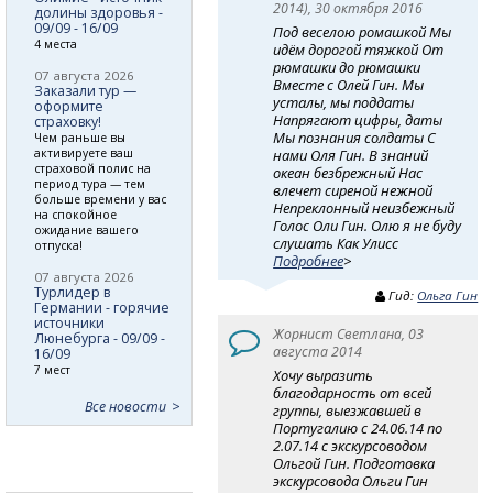
2014), 30 октября 2016
долины здоровья -
09/09 - 16/09
Под веселою ромашкой Мы
4 места
идём дорогой тяжкой От
рюмашки до рюмашки
07 августа 2026
Вместе с Олей Гин. Мы
Заказали тур —
усталы, мы поддаты
оформите
Напрягают цифры, даты
страховку!
Мы познания солдаты С
Чем раньше вы
активируете ваш
нами Оля Гин. В знаний
страховой полис на
океан безбрежный Нас
период тура — тем
влечет сиреной нежной
больше времени у вас
Непреклонный неизбежный
на спокойное
Голос Оли Гин. Олю я не буду
ожидание вашего
слушать Как Улисс
отпуска!
Подробнее
>
07 августа 2026
Турлидер в
Гид:
Ольга Гин
Германии - горячие
источники
Жорнист Светлана, 03
Люнебурга - 09/09 -
августа 2014
16/09
7 мест
Хочу выразить
благодарность от всей
Все новости
группы, выезжавшей в
Португалию с 24.06.14 по
2.07.14 с экскурсоводом
Ольгой Гин. Подготовка
экскурсовода Ольги Гин