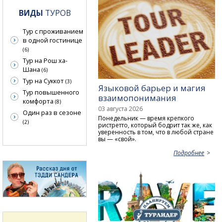
ВИДЫ
ТУРОВ
Тур с проживанием
в одной гостинице
(6)
Тур на Рош ха-
Шана
(6)
Тур на Суккот
(3)
Языковой барьер и магия
Тур повышенного
взаимопонимания
комфорта
(8)
03 августа 2026
Один раз в сезоне
Понедельник — время крепкого
(2)
ристретто, который бодрит так же, как
уверенность в том, что в любой стране
вы — «свой».
Подробнее