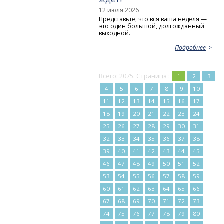
12 июля 2026
Представьте, что вся ваша неделя —
это один большой, долгожданный
выходной.
Подробнее
Всего: 2075. Страница :
1
2
3
4
5
6
7
8
9
10
11
12
13
14
15
16
17
18
19
20
21
22
23
24
25
26
27
28
29
30
31
32
33
34
35
36
37
38
39
40
41
42
43
44
45
46
47
48
49
50
51
52
53
54
55
56
57
58
59
60
61
62
63
64
65
66
67
68
69
70
71
72
73
74
75
76
77
78
79
80