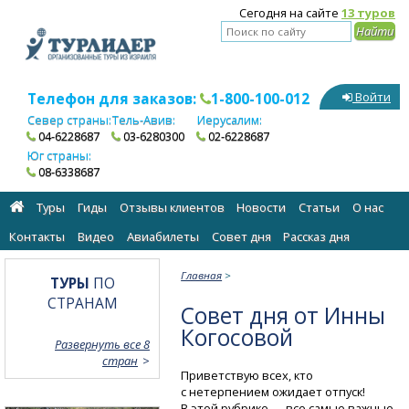
Сегодня на сайте
13 туров
Телефон для заказов:
1-800-100-012
Войти
Север страны:
Тель-Авив:
Иерусалим:
04-6228687
03-6280300
02-6228687
Юг страны:
08-6338687
Туры
Гиды
Отзывы клиентов
Новости
Статьи
О нас
Контакты
Видео
Авиабилеты
Cовет дня
Рассказ дня
Главная
>
ТУРЫ
ПО
СТРАНАМ
Cовет дня от Инны
Когосовой
Развернуть все 8
стран
Приветствую всех, кто
c нетерпением ожидает отпуск!
В этой рубрике — все самые важные