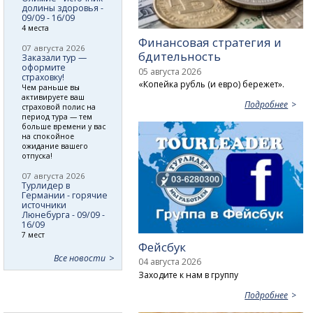
долины здоровья -
09/09 - 16/09
4 места
Финансовая стратегия и
07 августа 2026
бдительность
Заказали тур —
оформите
05 августа 2026
страховку!
«Копейка рубль (и евро) бережет».
Чем раньше вы
активируете ваш
Подробнее
страховой полис на
период тура — тем
больше времени у вас
на спокойное
ожидание вашего
отпуска!
07 августа 2026
Турлидер в
Германии - горячие
источники
Люнебурга - 09/09 -
16/09
7 мест
Фейсбук
Все новости
04 августа 2026
Заходите к нам в группу
Подробнее