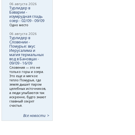
06 августа 2026
Турлидер в
Баварии -
изумрудная гладь
озер - 02/09 - 09/09
Одно место
06 августа 2026
Турлидер в
Словении -
Помурье: вкус
Иерусалима и
магия термальных
вод в Бановцах -
09/09 - 16/09
Словения — это не
только горы и озера.
Это еще и мягкое
тепло Помурья, где
земля дышит паром
целебных источников,
а люди улыбаются так
искренне, будто знают
главный секрет
счастья.
Все новости