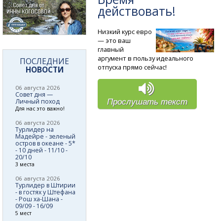
действовать!
Низкий курс евро
— это ваш
главный
аргумент в пользу идеального
ПОСЛЕДНИЕ
отпуска прямо сейчас!
НОВОСТИ
06 августа 2026
Совет дня —
Личный поход
Прослушать текст
Для нас это важно!
06 августа 2026
Турлидер на
Мадейре - зеленый
остров в океане - 5*
- 10 дней - 11/10 -
20/10
3 места
06 августа 2026
Турлидер в Штирии
- в гостях у Штефана
- Рош ха-Шана -
09/09 - 16/09
5 мест