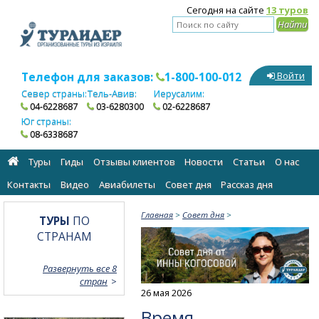
Сегодня на сайте
13 туров
Телефон для заказов:
1-800-100-012
Войти
Север страны:
Тель-Авив:
Иерусалим:
04-6228687
03-6280300
02-6228687
Юг страны:
08-6338687
Туры
Гиды
Отзывы клиентов
Новости
Статьи
О нас
Контакты
Видео
Авиабилеты
Cовет дня
Рассказ дня
Главная
>
Cовет дня
>
ТУРЫ
ПО
СТРАНАМ
Развернуть все 8
стран
26 мая 2026
Время