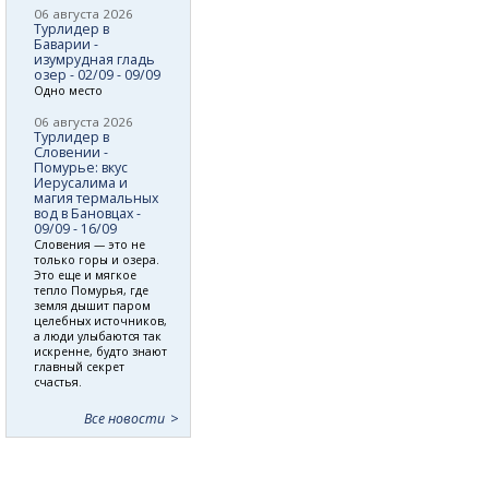
06 августа 2026
Турлидер в
Баварии -
изумрудная гладь
озер - 02/09 - 09/09
Одно место
06 августа 2026
Турлидер в
Словении -
Помурье: вкус
Иерусалима и
магия термальных
вод в Бановцах -
09/09 - 16/09
Словения — это не
только горы и озера.
Это еще и мягкое
тепло Помурья, где
земля дышит паром
целебных источников,
а люди улыбаются так
искренне, будто знают
главный секрет
счастья.
Все новости