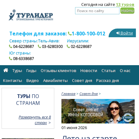
Сегодня на сайте
13 туров
Телефон для заказов:
1-800-100-012
Войти
Север страны:
Тель-Авив:
Иерусалим:
04-6228687
03-6280300
02-6228687
Юг страны:
08-6338687
Туры
Гиды
Отзывы клиентов
Новости
Статьи
О нас
Контакты
Видео
Авиабилеты
Cовет дня
Рассказ дня
Главная
>
Cовет дня
>
ТУРЫ
ПО
СТРАНАМ
Развернуть все 8
стран
01 июня 2026
Лето на старте