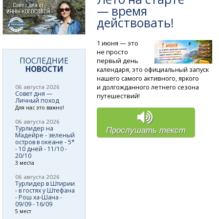
— время
действовать!
1 июня — это
не просто
ПОСЛЕДНИЕ
первый день
НОВОСТИ
календаря, это официальный запуск
нашего самого активного, яркого
и долгожданного летнего сезона
06 августа 2026
Совет дня —
путешествий!
Личный поход
Для нас это важно!
06 августа 2026
Турлидер на
Прослушать текст
Мадейре - зеленый
остров в океане - 5*
- 10 дней - 11/10 -
20/10
3 места
06 августа 2026
Турлидер в Штирии
- в гостях у Штефана
- Рош ха-Шана -
09/09 - 16/09
5 мест