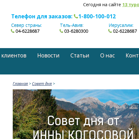
Сегодня на сайте
13 тур
Телефон для заказов:
1-800-100-012
Север страны:
Тель-Авив:
Иерусалим:
04-6228687
03-6280300
02-6228687
 клиентов
Новости
Статьи
О нас
Конт
Главная
>
Cовет дня
>