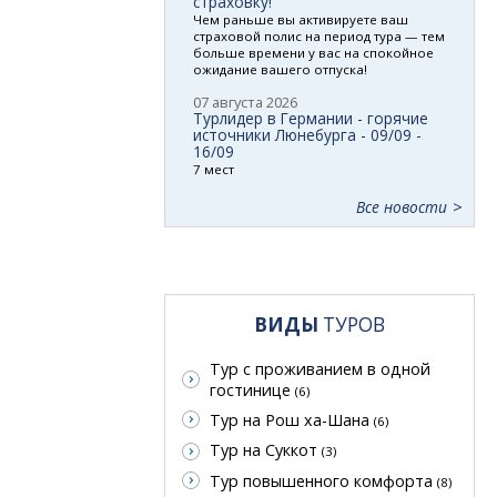
страховку!
Чем раньше вы активируете ваш
страховой полис на период тура — тем
больше времени у вас на спокойное
ожидание вашего отпуска!
07 августа 2026
Турлидер в Германии - горячие
источники Люнебурга - 09/09 -
16/09
7 мест
Все новости
ВИДЫ
ТУРОВ
Тур с проживанием в одной
гостинице
(6)
Тур на Рош ха-Шана
(6)
Тур на Суккот
(3)
Тур повышенного комфорта
(8)