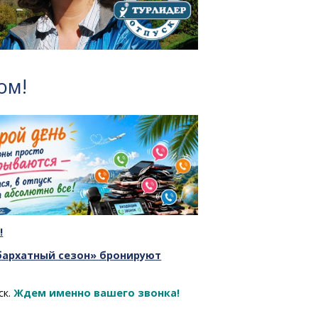
ом!
!
бархатный сезон» бронируют
ск.
Ждем именно вашего звонка!