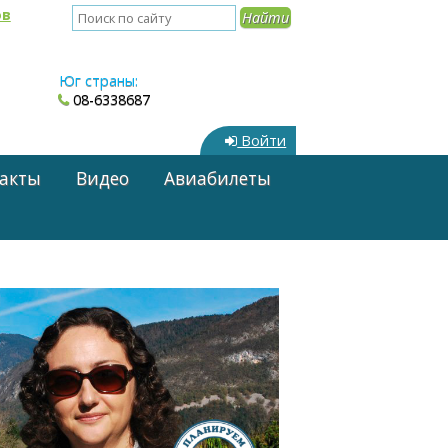
ов
Юг страны:
08-6338687
Войти
акты
Видео
Авиабилеты