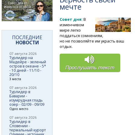
мечте
Совет дня:
В
изменчивом
мире легко
поддаться сомнениям,
ПОСЛЕДНИЕ
но не позволяйте им украсть ваш
НОВОСТИ
отдых.
07 августа 2026
Турлидер на
Мадейре - зеленый
остров в океане - 5*
Прослушать текст
- 10 дней - 11/10 -
20/10
3 места
07 августа 2026
Турлидер в
Баварии -
изумрудная гладь
озер - 02/09 - 09/09
Одно место
07 августа 2026
Турлидер в
Словении -
термальный курорт
Олимие - источник