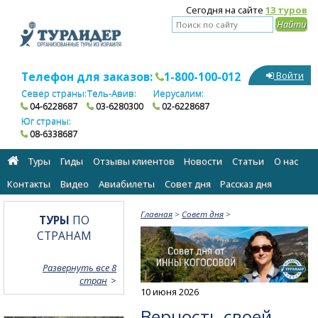
Сегодня на сайте
13 туров
Телефон для заказов:
1-800-100-012
Войти
Север страны:
Тель-Авив:
Иерусалим:
04-6228687
03-6280300
02-6228687
Юг страны:
08-6338687
Туры
Гиды
Отзывы клиентов
Новости
Статьи
О нас
Контакты
Видео
Авиабилеты
Cовет дня
Рассказ дня
Главная
>
Cовет дня
>
ТУРЫ
ПО
СТРАНАМ
Развернуть все 8
стран
10 июня 2026
Верность своей