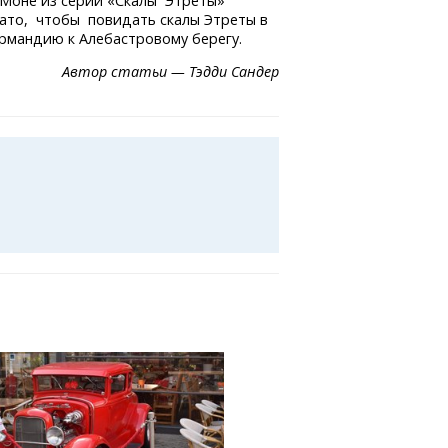
 Моне из серии «Скалы Этреты»
Зато, чтобы повидать скалы Этреты в
рмандию к Алебастровому берегу.
Автор статьи — Тэдди Сандер