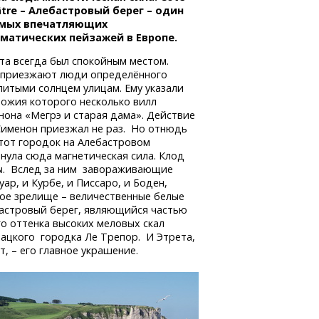
âtre – Алебастровый берег – один
амых впечатляющих
матических пейзажей в Европе.
та всегда был спокойным местом.
приезжают люди определённого
литыми солнцем улицам. Ему указали
ножия которого несколько вилл
нона «Мегрэ и старая дама». Действие
Сименон приезжал не раз. Но отнюдь
этот городок на Алебастровом
нула сюда магнетическая сила. Клод
ты. Вслед за ним завораживающие
ар, и Курбе, и Писсаро, и Боден,
ное зрелище – величественные белые
бастровый берег, являющийся частью
о оттенка высоких меловых скал
бацкого городка Ле Трепор. И Этрета,
 – его главное украшение.