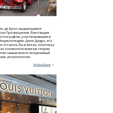
ль де Бросс выдающимся
охи Просвещения, блестящим
 этнографом, участвовавшим в
Энциклопедии» Дени Дидро, его
о осталось бы в веках, поскольку
тал основоположником теории
тем самым внеся неоценимый
орию антропологии.
Подробнее