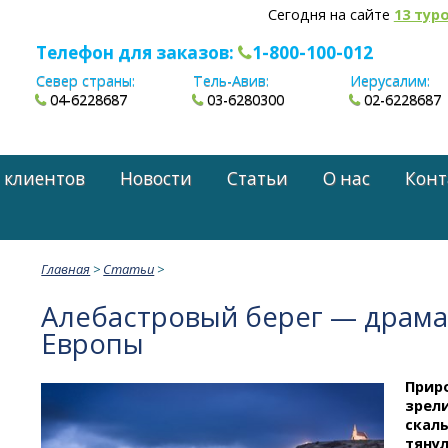
Сегодня на сайте
13 тур
Телефон для заказов:
1-800-100-012
Север страны:
Тель-Авив:
Иерусалим:
04-6228687
03-6280300
02-6228687
 клиентов
Новости
Статьи
О нас
Конт
Главная
>
Статьи
>
Алебастровый берег — драма
Европы
Прир
зрел
скалы
тянул