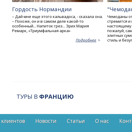
Гордость Нормандии
"Чемода
– Дай мне еще этого кальвадоса, - сказала она.
Чемоданы от 
– Похоже, он и в самом деле какой-то
стремится и
особенный... Напиток грез... Эрих Мария
настоящему 
Ремарк, «Триумфальная арка»
пожалуй, са
элитных сум
стиль и безу
Подробнее
ТУРЫ В
ФРАНЦИЮ
 клиентов
Новости
Статьи
О нас
Конт