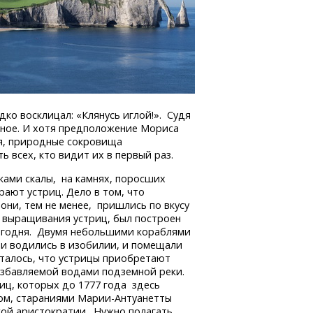
дко восклицал: «Клянусь иглой!». Судя
ное. И хотя предположение Мориса
я, природные сокровища
 всех, кто видит их в первый раз.
ками скалы, на камнях, поросших
ают устриц. Дело в том, что
они, тем не менее, пришлись по вкусу
 выращивания устриц, был построен
сегодня. Двумя небольшими кораблями
ни водились в изобилии, и помещали
италось, что устрицы приобретают
азбавляемой водами подземной реки.
иц, которых до 1777 года здесь
ом, стараниями
Марии-Антуанетты
ой аристократии. Нужно полагать,