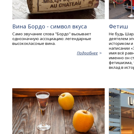
Вина Бордо - символ вкуса
Фетиш
Само звучание слова "Бордо" вызывает
Не будь Шар
однозначную ассоциацию: легендарные
деятелем эп
высококлассные вина.
историком и
написании «
имя всё равн
Подробнее
именно он с
фетишизма, 
вклад в ист