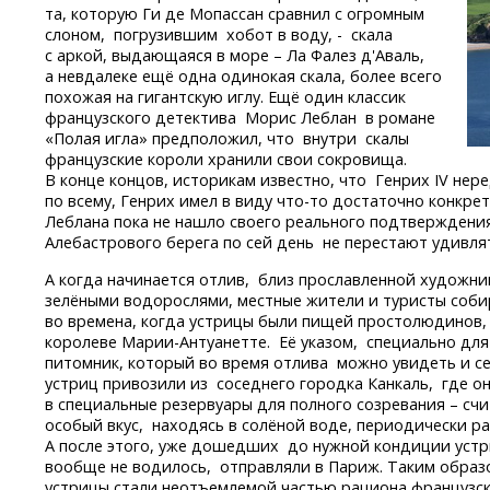
та, которую Ги де Мопассан сравнил с огромным
слоном, погрузившим хобот в воду, - скала
с аркой, выдающаяся в море – Ла Фалез д'Аваль,
а невдалеке ещё одна одинокая скала, более всего
похожая на гигантскую иглу. Ещё один классик
французского детектива Морис Леблан в романе
«Полая игла» предположил, что внутри скалы
французские короли хранили свои сокровища.
В конце концов, историкам известно, что Генрих IV нере
по всему, Генрих имел в виду
что-то
достаточно конкрет
Леблана пока не нашло своего реального подтверждени
Алебастрового берега по сей день не перестают удивлять
А когда начинается отлив, близ прославленной художни
зелёными водорослями, местные жители и туристы собир
во времена, когда устрицы были пищей простолюдинов, 
королеве
Марии-Антуанетте.
Её указом, специально для
питомник, который во время отлива можно увидеть и 
устриц привозили из соседнего городка Канкаль, где о
в специальные резервуары для полного созревания – сч
особый вкус, находясь в солёной воде, периодически р
А после этого, уже дошедших до нужной кондиции устр
вообще не водилось, отправляли в Париж. Таким образ
устрицы стали неотъемлемой частью рациона французск