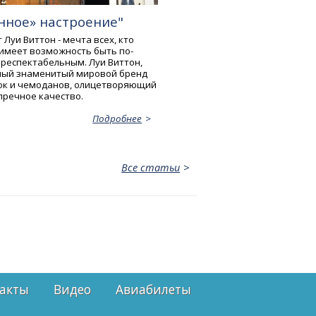
нное» настроение"
Луи Виттон - мечта всех, кто
 имеет возможность быть по-
респектабельным. Луи Виттон,
мый знаменитый мировой бренд
ок и чемоданов, олицетворяющий
пречное качество.
Подробнее
Все статьи
акты
Видео
Авиабилеты