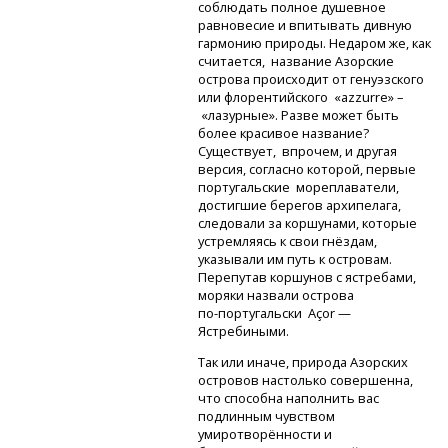
соблюдать полное душевное
равновесие и впитывать дивную
гармонию природы. Недаром же, как
считается, название Азорские
острова происходит от генуэзского
или флорентийского «azzurre» –
«лазурные». Разве может быть
более красивое название?
Существует, впрочем, и другая
версия, согласно которой, первые
португальские мореплаватели,
достигшие берегов архипелага,
следовали за коршунами, которые
устремляясь к свои гнёздам,
указывали им путь к островам.
Перепутав коршунов с ястребами,
моряки назвали острова
по-португальски
Açor —
Ястребиными.
Так или иначе, природа Азорских
островов настолько совершенна,
что способна наполнить вас
подлинным чувством
умиротворённости и