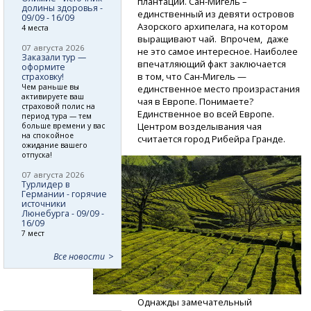
плантации.
Сан-Мигель
–
долины здоровья -
единственный из девяти островов
09/09 - 16/09
Азорского архипелага, на котором
4 места
выращивают чай. Впрочем, даже
07 августа 2026
не это самое интересное. Наиболее
Заказали тур —
впечатляющий факт заключается
оформите
в том, что
Сан-Мигель
—
страховку!
Чем раньше вы
единственное место произрастания
активируете ваш
чая в Европе. Понимаете?
страховой полис на
Единственное во всей Европе.
период тура — тем
Центром возделывания чая
больше времени у вас
на спокойное
считается город Рибейра Гранде.
ожидание вашего
отпуска!
07 августа 2026
Турлидер в
Германии - горячие
источники
Люнебурга - 09/09 -
16/09
7 мест
Все новости
Однажды замечательный