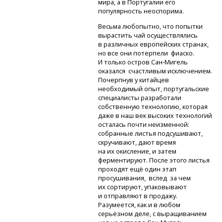
мира, а в Португалии его
популярность неоспорима.
Весьма любопытно, что попытки
вырастить чай осуществлялись
в различных европейских странах,
но все они потерпели фиаско.
И только остров
Сан-Мигель
оказался счастливым исключением.
Почерпнув у китайцев
необходимый опыт, португальские
специалисты разработали
собственную технологию, которая
даже в наш век высоких технологий
осталась почти неизменной:
собранные листья подсушивают,
скручивают, дают время
на их окисление, и затем
ферментируют. После этого листья
проходят ещё один этап
просушивания, вслед за чем
их сортируют, упаковывают
и отправляют в продажу.
Разумеется, как и в любом
серьёзном деле, с выращиванием