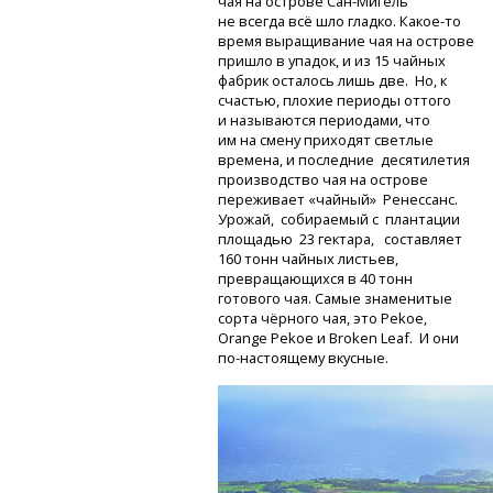
чая на острове
Сан-Мигель
не всегда всё шло гладко.
Какое-то
время выращивание чая на острове
пришло в упадок, и из 15 чайных
фабрик осталось лишь две. Но, к
счастью, плохие периоды оттого
и называются периодами, что
им на смену приходят светлые
времена, и последние десятилетия
производство чая на острове
переживает «чайный» Ренессанс.
Урожай, собираемый с плантации
площадью 23 гектара, составляет
160 тонн чайных листьев,
превращающихся в 40 тонн
готового чая. Самые знаменитые
сорта чёрного чая, это Pekoe,
Orange Pekoe и Broken Leaf. И они
по-настоящему
вкусные.