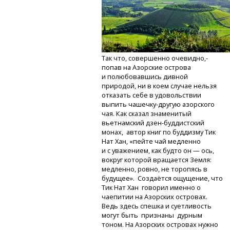
Так что, совершенно очевидно,-
попав на Азорские острова
и полюбовавшись дивной
природой, ни в коем случае нельзя
отказать себе в удовольствии
выпить
чашечку-другую
азорского
чая. Как сказал знаменитый
вьетнамский
дзен-буддистский
монах, автор книг по буддизму Тик
Нат Хан, «пейте чай медленно
и с уважением, как будто он — ось,
вокруг которой вращается Земля:
медленно, ровно, не торопясь в
будущее». Создаётся ощущение, что
Тик Нат Хан говорил именно о
чаепитии на Азорских островах.
Ведь здесь спешка и суетливость
могут быть признаны дурным
тоном. На Азорских островах нужно