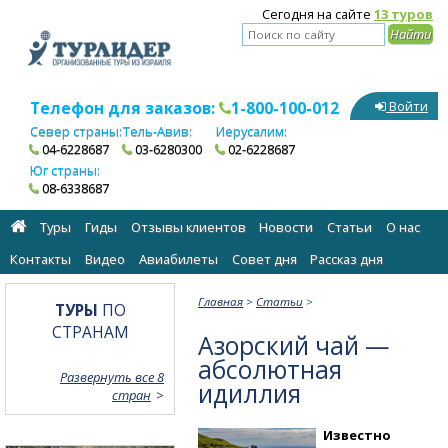
Сегодня на сайте
13 туров
Телефон для заказов:
1-800-100-012
Войти
Север страны:
Тель-Авив:
Иерусалим:
04-6228687
03-6280300
02-6228687
Юг страны:
08-6338687
Туры
Гиды
Отзывы клиентов
Новости
Статьи
О нас
Контакты
Видео
Авиабилеты
Cовет дня
Рассказ дня
Главная
>
Статьи
>
ТУРЫ
ПО
СТРАНАМ
Азорский чай —
абсолютная
Развернуть все 8
идиллия
стран
Известно