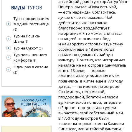
английский драматург сэр Артур Уинг
Пинеро сказал: «Пока есть чай,
ВИДЫ
ТУРОВ
— есть надежда». Согласитесь,
лучше о чае не скажешь. Чай
Тур с проживанием
действительно настолько
в одной гостинице
благотворно воздействует
(6)
на организм, что может считаться
Тур на Рош ха-
панацеей от всяческих бед.
Шана
(6)
И на Азорских островах эту истину
Тур на Суккот
(3)
осознали ещё в 18 веке, когда
начали возделывать чайную
Тур повышенного
культуру. Понятно, что история чая
комфорта
(8)
началась не на острове
Сан-Мигель
Один раз в сезоне
и не в 18 веке, — первые
(2)
официальные упоминания о чае
появились в Китае ещё в 770 году
до н.э., — но именно на острове
Сан-Мигель,
с его мягкой,
плодородной, богатой железом
вулканической почвой, впервые
в Европе португальцы сумели
вырастить свой собственный чай.
В 1750 году на остров были
завезены первые семена Камелии
Синенсис, или китайской камелии,-