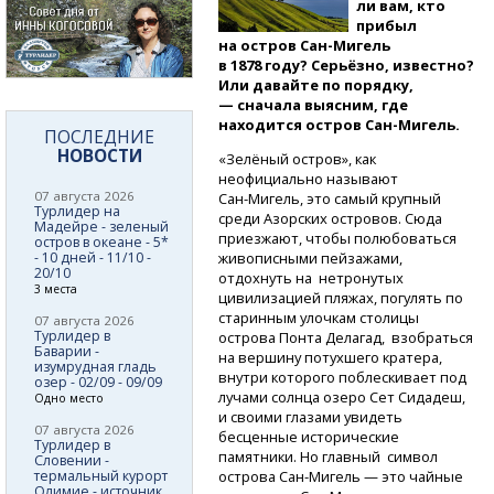
ли вам, кто
прибыл
на остров
Сан-Мигель
в 1878 году? Серьёзно, известно?
Или давайте по порядку,
— сначала выясним, где
находится остров
Сан-Мигель.
ПОСЛЕДНИЕ
НОВОСТИ
«Зелёный остров», как
неофициально называют
07 августа 2026
Сан-Мигель,
это самый крупный
Турлидер на
среди Азорских островов. Сюда
Мадейре - зеленый
приезжают, чтобы полюбоваться
остров в океане - 5*
- 10 дней - 11/10 -
живописными пейзажами,
20/10
отдохнуть на нетронутых
3 места
цивилизацией пляжах, погулять по
старинным улочкам столицы
07 августа 2026
Турлидер в
острова Понта Делагад, взобраться
Баварии -
на вершину потухшего кратера,
изумрудная гладь
внутри которого поблескивает под
озер - 02/09 - 09/09
лучами солнца озеро Сет Сидадеш,
Одно место
и своими глазами увидеть
07 августа 2026
бесценные исторические
Турлидер в
памятники. Но главный символ
Словении -
термальный курорт
острова
Сан-Мигель
— это чайные
Олимие - источник