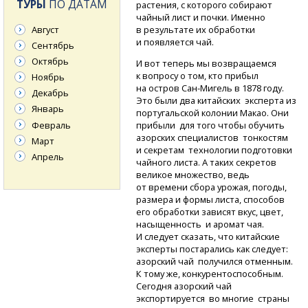
ТУРЫ
ПО ДАТАМ
растения, с которого собирают
чайный лист и почки. Именно
Август
в результате их обработки
и появляется чай.
Сентябрь
Октябрь
И вот теперь мы возвращаемся
к вопросу о том, кто прибыл
Ноябрь
на остров
Сан-Мигель
в 1878 году.
Декабрь
Это были два китайских эксперта из
Январь
португальской колонии Макао. Они
Февраль
прибыли для того чтобы обучить
азорских специалистов тонкостям
Март
и секретам технологии подготовки
Апрель
чайного листа. А таких секретов
великое множество, ведь
от времени сбора урожая, погоды,
размера и формы листа, способов
его обработки зависят вкус, цвет,
насыщенность и аромат чая.
И следует сказать, что китайские
эксперты постарались как следует:
азорский чай получился отменным.
К тому же, конкурентоспособным.
Сегодня азорский чай
экспортируется во многие страны