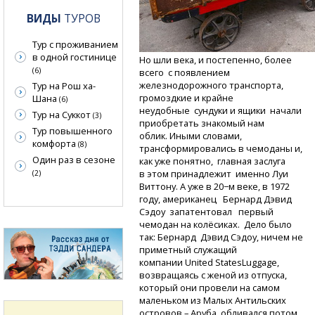
ВИДЫ
ТУРОВ
Тур с проживанием
в одной гостинице
Но шли века, и постепенно, более
(6)
всего с появлением
железнодорожного транспорта,
Тур на Рош ха-
громоздкие и крайне
Шана
(6)
неудобные сундуки и ящики начали
Тур на Суккот
(3)
приобретать знакомый нам
Тур повышенного
облик.
Иными словами,
комфорта
(8)
трансформировались в чемоданы и,
Один раз в сезоне
как уже понятно, главная заслуга
в этом принадлежит именно Луи
(2)
Виттону. А уже в 20−м веке, в 1972
году, американец Бернард Дэвид
Сэдоу запатентовал первый
чемодан на колёсиках. Дело было
так: Бернард Дэвид Сэдоу, ничем не
приметный служащий
компании United StatesLuggage,
возвращаясь с женой из отпуска,
который они провели на самом
маленьком из Малых Антильских
островов – Аруба, обливался потом,