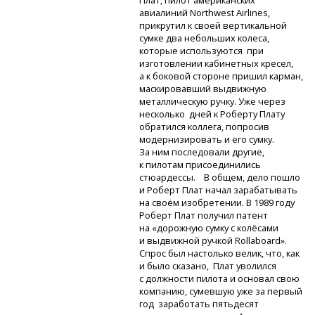
Плат, пилот американских
авиалиний Northwest Airlines,
прикрутил к своей вертикальной
сумке два небольших колеса,
которые используются при
изготовлении кабинетных кресел,
а к боковой стороне пришил карман,
маскировавший выдвижную
металлическую ручку. Уже через
несколько дней к Роберту Плату
обратился коллега, попросив
модернизировать и его сумку.
За ним последовали другие,
к пилотам присоединились
стюардессы. В общем, дело пошло
и Роберт Плат начал зарабатывать
на своём изобретении. В 1989 году
Роберт Плат получил патент
на «дорожную сумку с колёсами
и выдвижной ручкой Rollaboard».
Спрос был настолько велик, что, как
и было сказано, Плат уволился
с должности пилота и основал свою
компанию, сумевшую уже за первый
год заработать пятьдесят