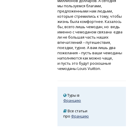
миллионов долларов. А сегодня
мы пользуемся благами,
предложенными нам людьми,
которые стремились к тому, чтобы
жизнь была комфортнее. Казалось
бы, всего лишь чемодан, но ведь
именно с чемоданом связана едва
ли не большая часть наших
впечатлений – путешествия,
поездки, турне. А вам лишь два
пожелания – пусть ваши чемоданы
наполняются как можно чаще,
и пусть это будут роскошные
чемоданы Louis Vuitton.
Туры в
Францию
Все статьи
про
Францию