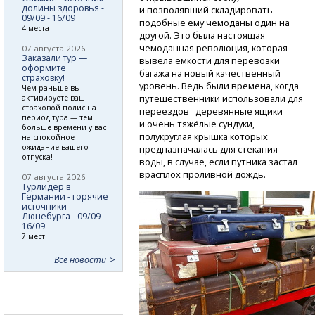
долины здоровья -
и позволявший складировать
09/09 - 16/09
подобные ему чемоданы один на
4 места
другой. Это была настоящая
чемоданная революция, которая
07 августа 2026
Заказали тур —
вывела ёмкости для перевозки
оформите
багажа на новый качественный
страховку!
уровень. Ведь были времена, когда
Чем раньше вы
путешественники использовали для
активируете ваш
страховой полис на
переездов деревянные ящики
период тура — тем
и очень тяжёлые сундуки,
больше времени у вас
полукруглая крышка которых
на спокойное
ожидание вашего
предназначалась для стекания
отпуска!
воды, в случае, если путника застал
врасплох проливной дождь.
07 августа 2026
Турлидер в
Германии - горячие
источники
Люнебурга - 09/09 -
16/09
7 мест
Все новости