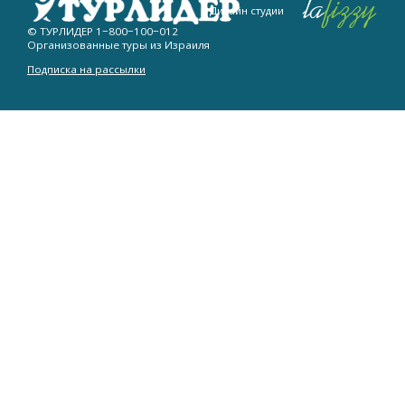
Дизайн студии
© ТУРЛИДЕР
1−800−100−012
Организованные туры из Израиля
Подписка на рассылки