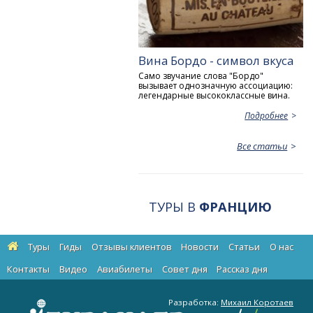
Вина Бордо - символ вкуса
Само звучание слова "Бордо"
вызывает однозначную ассоциацию:
легендарные высококлассные вина.
Подробнее
Все статьи
ТУРЫ В
ФРАНЦИЮ
Туры
Гиды
Отзывы клиентов
Новости
Статьи
О нас
Контакты
Видео
Авиабилеты
Cовет дня
Рассказ дня
Разработка:
Михаил Коротаев