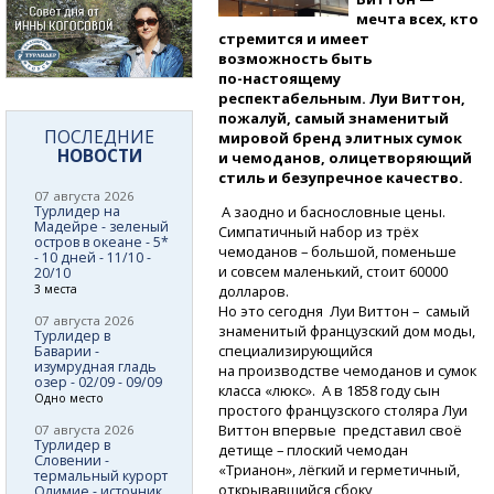
мечта всех, кто
стремится и имеет
возможность быть
по-настоящему
респектабельным. Луи Виттон,
пожалуй, самый знаменитый
ПОСЛЕДНИЕ
мировой бренд элитных сумок
НОВОСТИ
и чемоданов, олицетворяющий
стиль и безупречное качество.
07 августа 2026
Турлидер на
А заодно и баснословные цены.
Мадейре - зеленый
Симпатичный набор из трёх
остров в океане - 5*
чемоданов – большой, поменьше
- 10 дней - 11/10 -
и совсем маленький, стоит 60000
20/10
3 места
долларов.
Но это сегодня Луи Виттон – самый
07 августа 2026
знаменитый французский дом моды,
Турлидер в
специализирующийся
Баварии -
изумрудная гладь
на производстве чемоданов и сумок
озер - 02/09 - 09/09
класса «люкс». А в 1858 году сын
Одно место
простого французского столяра Луи
Виттон впервые представил своё
07 августа 2026
Турлидер в
детище – плоский чемодан
Словении -
«Трианон», лёгкий и герметичный,
термальный курорт
открывавшийся сбоку,
Олимие - источник