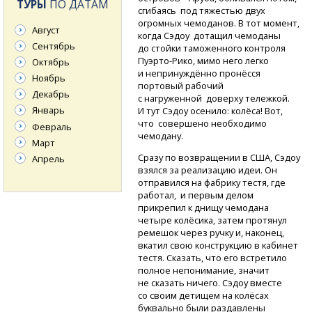
ТУРЫ
ПО ДАТАМ
сгибаясь под тяжестью двух
огромных чемоданов. В тот момент,
Август
когда Сэдоу дотащил чемоданы
Сентябрь
до стойки таможенного контроля
Пуэрто-Рико,
мимо него легко
Октябрь
и непринуждённо пронёсся
Ноябрь
портовый рабочий
Декабрь
с нагруженной доверху тележкой.
Январь
И тут Сэдоу осенило: колёса! Вот,
что совершено необходимо
Февраль
чемодану.
Март
Сразу по возвращении в США, Сэдоу
Апрель
взялся за реализацию идеи. Он
отправился на фабрику тестя, где
работал, и первым делом
прикрепил к днищу чемодана
четыре колёсика, затем протянул
ремешок через ручку и, наконец,
вкатил свою конструкцию в кабинет
тестя. Сказать, что его встретило
полное непонимание, значит
не сказать ничего. Сэдоу вместе
со своим детищем на колёсах
буквально были раздавлены