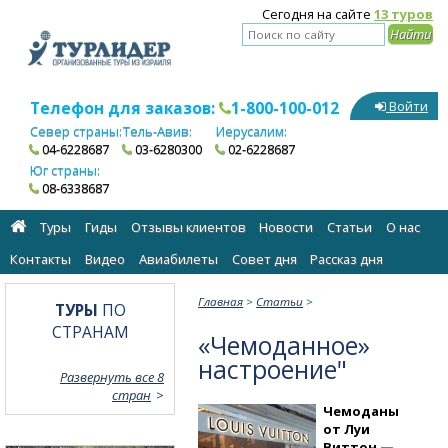
Сегодня на сайте
13 туров
Телефон для заказов:
1-800-100-012
Войти
Север страны:
Тель-Авив:
Иерусалим:
04-6228687
03-6280300
02-6228687
Юг страны:
08-6338687
Туры
Гиды
Отзывы клиентов
Новости
Статьи
О нас
Контакты
Видео
Авиабилеты
Cовет дня
Рассказ дня
Главная
>
Статьи
>
ТУРЫ
ПО
СТРАНАМ
«Чемоданное»
настроение"
Развернуть все 8
стран
Чемоданы
от Луи
Виттон —