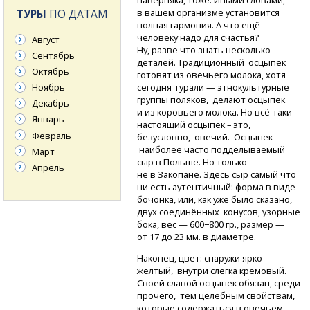
наверняка, тоже. Иными словами,
ТУРЫ
ПО ДАТАМ
в вашем организме установится
полная гармония. А что ещё
человеку надо для счастья?
Август
Ну, разве что знать несколько
Сентябрь
деталей. Традиционный осцыпек
Октябрь
готовят из овечьего молока, хотя
Ноябрь
сегодня гурали — этнокультурные
группы поляков, делают осцыпек
Декабрь
и из коровьего молока.
Но всё-таки
Январь
настоящий осцыпек – это,
Февраль
безусловно, овечий. Осцыпек –
наиболее часто подделываемый
Март
сыр в Польше. Но только
Апрель
не в Закопане. Здесь сыр самый что
ни есть аутентичный: форма в виде
бочонка, или, как уже было сказано,
двух соединённых конусов, узорные
бока, вес — 600−800 гр., размер —
от 17 до 23 мм. в диаметре.
Наконец, цвет: снаружи ярко-
желтый, внутри слегка кремовый.
Своей славой осцыпек обязан, среди
прочего, тем целебным свойствам,
которые содержаться в овечьем