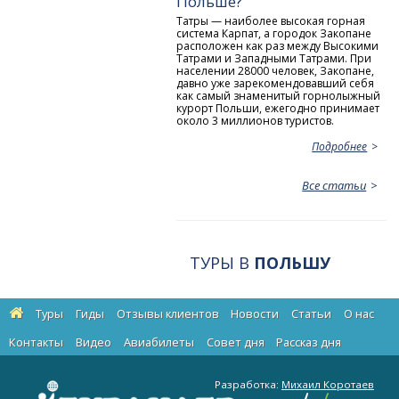
Польше?
Татры — наиболее высокая горная
система Карпат, а городок Закопане
расположен как раз между Высокими
Татрами и Западными Татрами. При
населении 28000 человек, Закопане,
давно уже зарекомендовавший себя
как самый знаменитый горнолыжный
курорт Польши, ежегодно принимает
около 3 миллионов туристов.
Подробнее
Все статьи
ТУРЫ В
ПОЛЬШУ
Туры
Гиды
Отзывы клиентов
Новости
Статьи
О нас
Контакты
Видео
Авиабилеты
Cовет дня
Рассказ дня
Разработка:
Михаил Коротаев