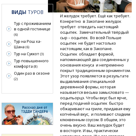
ВИДЫ
ТУРОВ
И желудок требует. Ещё как требует.
Конкретно в Закопане желудок
Тур с проживанием
требует отведать настоящий
в одной гостинице
осцыпек. Замечательный твёрдый
(6)
сыр – осцыпек. Во всей Польше
Тур на Рош ха-
осцыпек не будет настолько
Шана
(6)
настоящим, как в Закопане.
Тур на Суккот
Осцыпек обладает формой,
(3)
напоминающей два соединенных у
Тур повышенного
основания конуса и непременно
комфорта
(8)
покрыт традиционным орнаментом.
Один раз в сезоне
Этот узор появляется в результате
(2)
выдавливания специальной
деревянной формы, которая
называется весьма замысловато —
осцыпьорцэ. Чтобы вкус был ярче,
перед подачей осцыпек быстро
обжаривают на гриле, придавая ему
копчёный вкус, и поливают сладким
клюквенным соусом. В общем, это
очень вкусно. Ваш желудок будет
в восторге. И вы, практически