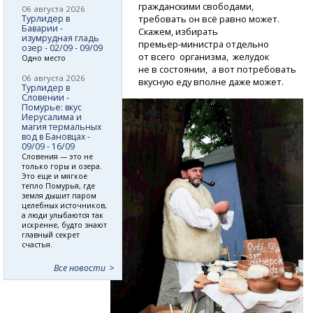
гражданскими свободами,
06 августа 2026
Турлидер в
требовать он всё равно может.
Баварии -
Скажем, избирать
изумрудная гладь
премьер-министра
отдельно
озер - 02/09 - 09/09
от всего организма, желудок
Одно место
не в состоянии, а вот потребовать
06 августа 2026
вкусную еду вполне даже может.
Турлидер в
Словении -
Помурье: вкус
Иерусалима и
магия термальных
вод в Бановцах -
09/09 - 16/09
Словения — это не
только горы и озера.
Это еще и мягкое
тепло Помурья, где
земля дышит паром
целебных источников,
а люди улыбаются так
искренне, будто знают
главный секрет
счастья.
Все новости