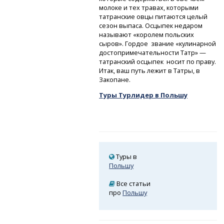
молоке и тех травах, которыми
татранские овцы питаются целый
сезон выпаса. Осцыпек недаром
называют «королем польских
сыров». Гордое звание «кулинарной
достопримечательности Татр» —
татранский осцыпек носит по праву.
Итак, ваш путь лежит в Татры, в
Закопане.
Туры Турлидер в Польшу
Туры в
Польшу
Все статьи
про
Польшу