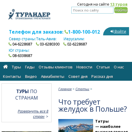
Сегодня на сайте
13 туров
Телефон для заказов:
1-800-100-012
Войти
Север страны:
Тель-Авив:
Иерусалим:
04-6228687
03-6280300
02-6228687
Юг страны:
08-6338687
Туры
Гиды
Отзывы клиентов
Новости
Статьи
О нас
Контакты
Видео
Авиабилеты
Cовет дня
Рассказ дня
Главная
>
Статьи
>
ТУРЫ
ПО
СТРАНАМ
Что требует
желудок в Польше?
Развернуть все 8
стран
Татры
— наиболее
высокая горная