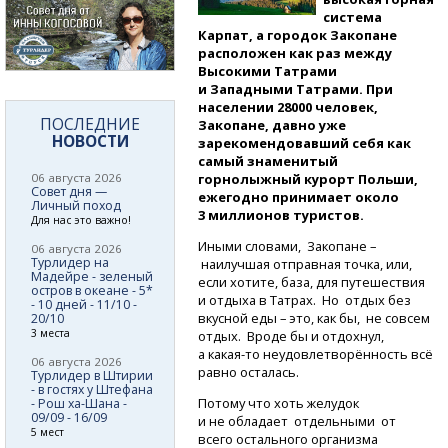
система
Карпат, а городок Закопане
расположен как раз между
Высокими Татрами
и Западными Татрами. При
населении 28000 человек,
ПОСЛЕДНИЕ
Закопане, давно уже
НОВОСТИ
зарекомендовавший себя как
самый знаменитый
06 августа 2026
горнолыжный курорт Польши,
Совет дня —
ежегодно принимает около
Личный поход
3 миллионов туристов.
Для нас это важно!
Иными словами, Закопане –
06 августа 2026
Турлидер на
наилучшая отправная точка, или,
Мадейре - зеленый
если хотите, база, для путешествия
остров в океане - 5*
и отдыха в Татрах. Но отдых без
- 10 дней - 11/10 -
вкусной еды – это, как бы, не совсем
20/10
3 места
отдых. Вроде бы и отдохнул,
а какая-то
неудовлетворённость всё
06 августа 2026
равно осталась.
Турлидер в Штирии
- в гостях у Штефана
Потому что хоть желудок
- Рош ха-Шана -
09/09 - 16/09
и не обладает отдельными от
5 мест
всего остального организма