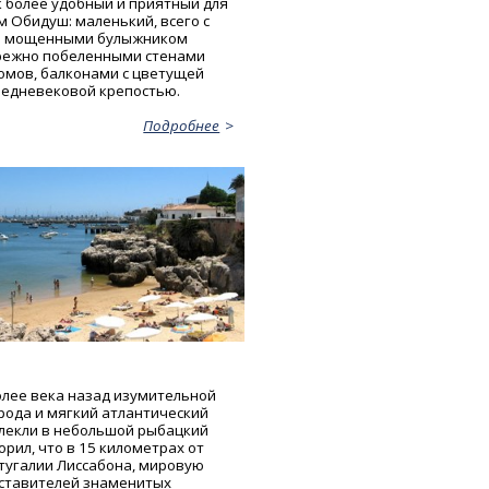
к более удобный и приятный для
м Обидуш: маленький, всего с
и мощенными булыжником
режно побеленными стенами
омов, балконами с цветущей
редневековой крепостью.
Подробнее
л
лее века назад изумительной
рода и мягкий атлантический
лекли в небольшой рыбацкий
рил, что в 15 километрах от
тугалии Лиссабона, мировую
дставителей знаменитых