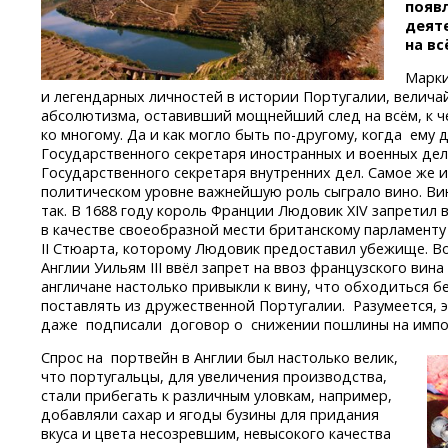
появл
деят
на вс
Марки
и легендарных личностей в истории Португалии, велич
абсолютизма, оставивший мощнейший след на всём, к че
ко многому. Да и как могло быть
по-другому,
когда ему д
Государственного секретаря иностранных и военных дел
Государственного секретаря внутренних дел. Самое же и
политическом уровне важнейшую роль сыграло вино. Ви
так. В 1688 году король Франции Людовик XIV запретил 
в качестве своеобразной мести британскому парламенту
II Стюарта, которому Людовик предоставил убежище. В
Англии Уильям III ввёл запрет на ввоз французского вина
англичане настолько привыкли к вину, что обходиться бе
поставлять из дружественной Португалии. Разумеется, 
даже подписали договор о снижении пошлины на импор
Спрос на портвейн в Англии был настолько велик,
что португальцы, для увеличения производства,
стали прибегать к различным уловкам, например,
добавляли сахар и ягоды бузины для придания
вкуса и цвета несозревшим, невысокого качества