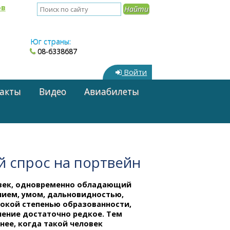
ов
Юг страны:
08-6338687
Войти
акты
Видео
Авиабилеты
й спрос на портвейн
век, одновременно обладающий
нием, умом, дальновидностью,
сокой степенью образованности,
ление достаточно редкое. Тем
нее, когда такой человек