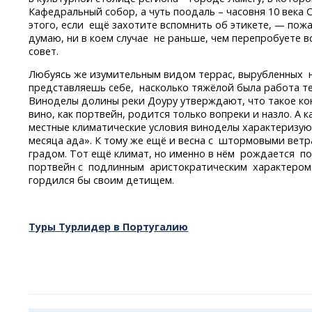
Кафедральный собор, а чуть поодаль – часовня 10 века
этого, если ещё захотите вспомнить об этикете, — пожа
думаю, ни в коем случае не раньше, чем перепробуете в
совет.
Любуясь же изумительным видом террас, вырубленных на
представляешь себе, насколько тяжёлой была работа тех
Виноделы долины реки Доуру утверждают, что такое ко
вино, как портвейн, родится только вопреки и назло. А 
местные климатические условия виноделы характеризую
месяца ада». К тому же ещё и весна с штормовыми вет
градом. Тот ещё климат, но именно в нём рождается
по
портвейн с подлинным аристократическим характером.
гордился бы своим детищем.
Туры Турлидер в Португалию