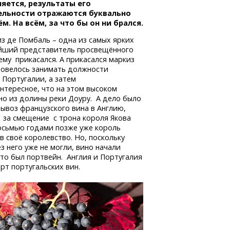
яется, результаты его
ельности отражаются буквально
ём. На всём, за что бы он ни брался.
з де Помбаль – одна из самых ярких
айший представитель просвещённого
му прикасался. А прикасался маркиз
овелось занимать должности
 Португалии, а затем
нтересное, что на этом высоком
но из долины реки Доуру. А дело было
вывоз французского вина в Англию,
 за смещение с трона короля Якова
осьмью годами позже уже король
 в своё королевство. Но, поскольку
з него уже не могли, вино начали
это был портвейн. Англия и Португалия
т португальских вин.