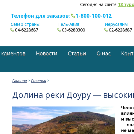
Сегодня на сайте
13 тур
Телефон для заказов:
1-800-100-012
Север страны:
Тель-Авив:
Иерусалим:
04-6228687
03-6280300
02-6228687
 клиентов
Новости
Статьи
О нас
Конт
Главная
>
Статьи
>
Долина реки Доуру — высоки
Чело
влия
и вы
— яв
не ме