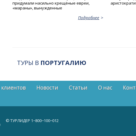
придумали насильно крещёные евреи,
аристократи
«мараны», вынужденные
Подробнее
ТУРЫ В
ПОРТУГАЛИЮ
 клиентов
Новости
Статьи
О нас
Конт
© ТУРЛИДЕР
1−800−100−012