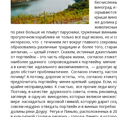
бесчисленны
виноград и 
скрываются
крыши вино
же долина р
живописных
по реке больше не плывут парусники, гружённые винным
прогулочном кораблике не только всё ещё можно, но и 
интересно, что с течением лет вокруг главного сокров
образовались различные традиции и более того, стар
англичан, — целый этикет. Скажем, истинные джентльм
от портвейна – это часть образа жизни, согласно этике
наиболее удачного сопровождения к портвейну мягкие 
а в качестве идеального аккомпанемента, — дорогую а
дело обстоит проблематичнее. Согласно этикету, насто
почему? А потому, дорогие эстеты, что, согласно этик
предпочитать портвейну менее крепкий шерри. Если, ко
крайне несправедливо. К счастью, все прочие леди могу
Поэтому, в качестве дружеского совета, очень рекоменд
заглянув в одну из виноделен, которых великое множест
мере насладиться вкусовой гаммой, которую дарит соз
совсем недурно отведать портвейн и в винных погреба
долины реки Доуру: Регуа и Пиньяо, расположенных в 20 
в культурной столице региона – городе Ламегу, в кото