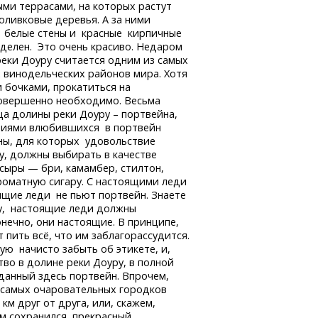
ми террасами, на которых растут
оливковые деревья. А за ними
 белые стены и красные кирпичные
делен. Это очень красиво. Недаром
еки Доуру считается одним из самых
 винодельческих районов мира. Хотя
и бочками, прокатиться на
совершенно необходимо. Весьма
ища долины реки Доуру – портвейна,
аниями влюбившихся в портвейн
ены, для которых удовольствие
ту, должны выбирать в качестве
сыры — бри, камамбер, стилтон,
роматную сигару. С настоящими леди
ящие леди не пьют портвейн. Знаете
ету, настоящие леди должны
нечно, они настоящие. В принципе,
т пить всё, что им заблагорассудится.
ую начисто забыть об этикете, и,
во в долине реки Доуру, в полной
данный здесь портвейн. Впрочем,
х самых очаровательных городков
км друг от друга, или, скажем,
ром сохранился прекрасный