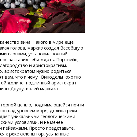
качество вина. Такого в мире ещё
 какая голова, маркиз создал Всеобщую
ыми словами, установил полный
т не заставил себя ждать. Портвейн,
лагородство и аристократизм.
о, аристократом нужно родиться.
ят вам, что к чему. Виноделы охотно
этой долине, подлинный аристократ
лины Доуру, волей маркиза
 горной цепью, поднимающейся почти
ров над уровнем моря, долина реки
дает уникальными геологическими
скими условиями, и не менее
и пейзажами. Просто представьте,
я к реке склоны гор, усыпанные