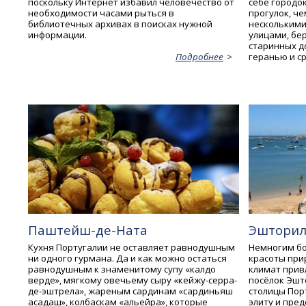
поскольку Интернет избавил человечество от
себе городо
необходимости часами рыться в
прогулок, че
библиотечных архивах в поисках нужной
нескольким
информации.
улицами, бе
старинных д
геранью и с
Подробнее
Паштейш-де-Ната
Эштори
Кухня Португалии не оставляет равнодушным
Немногим бо
ни одного гурмана. Да и как можно остаться
красоты при
равнодушным к знаменитому супу «калдо
климат прив
верде», мягкому овечьему сыру «кейжу-серра-
посёлок Эшто
де-эштрела», жареным сардинам «сардиньяш
столицы Пор
асадаш», колбаскам «альейра», которые
элиту и пре