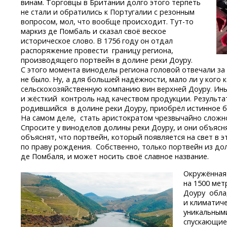
винам. Торговцы в Британии долго этого терпеть
не стали и обратились к Португалии с резонным
вопросом, мол, что вообще происходит.
Тут-то
маркиз де Помбаль и сказал своё веское
историческое слово. В 1756 году он отдал
распоряжение провести границу региона,
производящего портвейн в долине реки Доуру.
С этого момента виноделы региона головой отвечали за 
не было. Ну, а для большей надёжности, мало ли у кого
сельскохозяйственную компанию вин верхней Доуру. Ин
и жёсткий контроль над качеством продукции. Результа
родившийся в долине реки Доуру, приобрёл истинное б
На самом деле, стать аристократом чрезвычайно сложн
Спросите у виноделов долины реки Доуру, и они объясн
объяснят, что портвейн, который появляется на свет в 
по праву рождения. Собственно, только портвейн из до
де Помбаля, и может носить своё славное название.
Окружённая
на 1500 мет
Доуру обла
и климатиче
уникальным
спускающиес