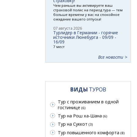
страховку!
Чем раньше вы активируете ваш
страховой полис на период тура — тем
больше времени у вас на спокойное
ожидание вашего отпуска!
07 августа 2026
Турлидер в Германии - горячие
источники Люнебурга - 09/09 -
16/09
7 мест
Все новости
ВИДЫ
ТУРОВ
Тур с проживанием в одной
гостинице
(6)
Тур на Рош ха-Шана
(6)
Тур на Суккот
(3)
Тур повышенного комфорта
(8)