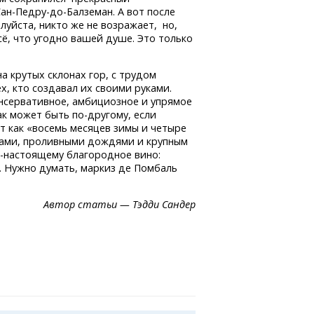
Сан-Педру-до-Балземан.
А вот после
луйста, никто же не возражает, но,
сё, что угодно вашей душе. Это только
 крутых склонах гор, с трудом
, кто создавал их своими руками.
нсервативное, амбициозное и упрямое
как может быть
по-другому,
если
т как «восемь месяцев зимы и четыре
рами, проливными дождями и крупным
-настоящему
благородное вино:
 Нужно думать, маркиз де Помбаль
Автор статьи — Тэдди Сандер