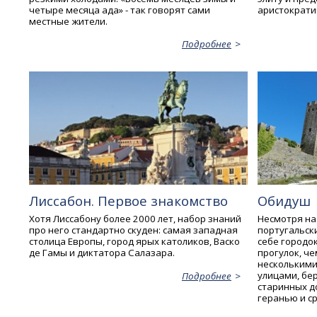
четыре месяца ада» - так говорят сами
аристократи
местные жители.
Подробнее
Лиссабон. Первое знакомство
Обидуш
Хотя Лиссабону более 2000 лет, набор знаний
Несмотря на
про него стандартно скуден: самая западная
португальск
столица Европы, город ярых католиков, Васко
себе городо
де Гамы и диктатора Салазара.
прогулок, че
нескольким
улицами, бе
Подробнее
старинных д
геранью и с