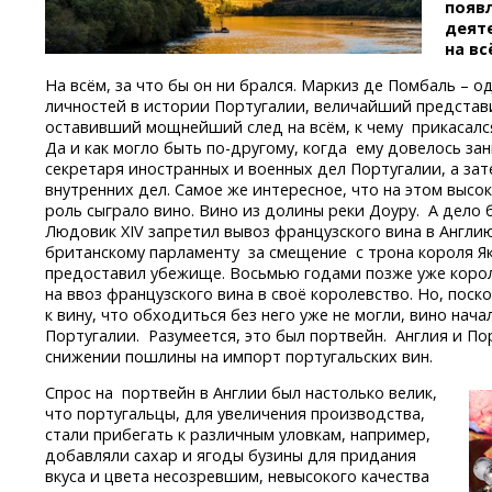
появл
деят
на вс
На всём, за что бы он ни брался. Маркиз де Помбаль – о
личностей в истории Португалии, величайший предста
оставивший мощнейший след на всём, к чему прикасался.
Да и как могло быть
по-другому,
когда ему довелось за
секретаря иностранных и военных дел Португалии, а за
внутренних дел. Самое же интересное, что на этом выс
роль сыграло вино. Вино из долины реки Доуру. А дело 
Людовик XIV запретил вывоз французского вина в Англию
британскому парламенту за смещение с трона короля Як
предоставил убежище. Восьмью годами позже уже король
на ввоз французского вина в своё королевство. Но, поск
к вину, что обходиться без него уже не могли, вино нач
Португалии. Разумеется, это был портвейн. Англия и 
снижении пошлины на импорт португальских вин.
Спрос на портвейн в Англии был настолько велик,
что португальцы, для увеличения производства,
стали прибегать к различным уловкам, например,
добавляли сахар и ягоды бузины для придания
вкуса и цвета несозревшим, невысокого качества