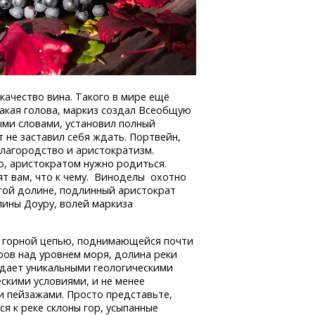
качество вина. Такого в мире ещё
 какая голова, маркиз создал Всеобщую
ыми словами, установил полный
т не заставил себя ждать. Портвейн,
лагородство и аристократизм.
о, аристократом нужно родиться.
ят вам, что к чему. Виноделы охотно
этой долине, подлинный аристократ
лины Доуру, волей маркиза
 горной цепью, поднимающейся почти
ров над уровнем моря, долина реки
дает уникальными геологическими
скими условиями, и не менее
и пейзажами. Просто представьте,
я к реке склоны гор, усыпанные