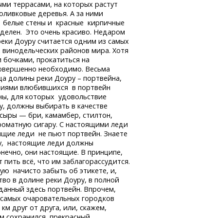
ми террасами, на которых растут
оливковые деревья. А за ними
 белые стены и красные кирпичные
делен. Это очень красиво. Недаром
еки Доуру считается одним из самых
 винодельческих районов мира. Хотя
и бочками, прокатиться на
совершенно необходимо. Весьма
ища долины реки Доуру – портвейна,
аниями влюбившихся в портвейн
ены, для которых удовольствие
ту, должны выбирать в качестве
сыры — бри, камамбер, стилтон,
роматную сигару. С настоящими леди
ящие леди не пьют портвейн. Знаете
ету, настоящие леди должны
нечно, они настоящие. В принципе,
т пить всё, что им заблагорассудится.
ую начисто забыть об этикете, и,
во в долине реки Доуру, в полной
данный здесь портвейн. Впрочем,
х самых очаровательных городков
км друг от друга, или, скажем,
ром сохранился прекрасный