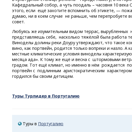
Кафедральный собор, а чуть поодаль – часовня 10 века
этого, если ещё захотите вспомнить об этикете, — пожа
думаю, ни в коем случае не раньше, чем перепробуете в
совет.
Любуясь же изумительным видом террас, вырубленных на
представляешь себе, насколько тяжёлой была работа тех
Виноделы долины реки Доуру утверждают, что такое ко
вино, как портвейн, родится только вопреки и назло. А 
местные климатические условия виноделы характеризую
месяца ада». К тому же ещё и весна с штормовыми вет
градом. Тот ещё климат, но именно в нём рождается
по
портвейн с подлинным аристократическим характером.
гордился бы своим детищем.
Туры Турлидер в Португалию
Туры в
Португалию