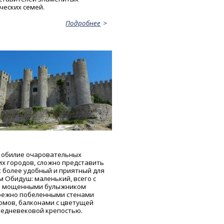
ческих семей.
Подробнее
 обилие очаровательных
их городов, сложно представить
к более удобный и приятный для
м Обидуш: маленький, всего с
и мощенными булыжником
режно побеленными стенами
омов, балконами с цветущей
редневековой крепостью.