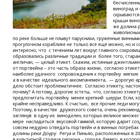
бесчисленны
виноград и 
скрываются
крыши вино
же долина р
живописных
по реке больше не плывут парусники, гружённые винным
прогулочном кораблике не только всё ещё можно, но и 
интересно, что с течением лет вокруг главного сокров
образовались различные традиции и более того, стар
англичан, — целый этикет. Скажем, истинные джентльм
от портвейна – это часть образа жизни, согласно этике
наиболее удачного сопровождения к портвейну мягкие 
а в качестве идеального аккомпанемента, — дорогую а
дело обстоит проблематичнее. Согласно этикету, насто
почему? А потому, дорогие эстеты, что, согласно этик
предпочитать портвейну менее крепкий шерри. Если, ко
крайне несправедливо. К счастью, все прочие леди могу
Поэтому, в качестве дружеского совета, очень рекоменд
заглянув в одну из виноделен, которых великое множест
мере насладиться вкусовой гаммой, которую дарит соз
совсем недурно отведать портвейн и в винных погреба
долины реки Доуру: Регуа и Пиньяо, расположенных в 20 
в культурной столице региона – городе Ламегу, в кото