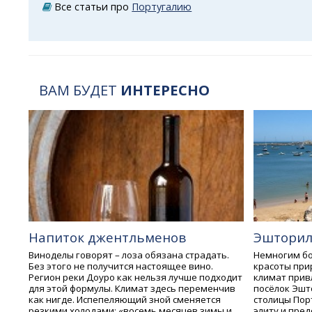
Все статьи про
Португалию
ВАМ БУДЕТ
ИНТЕРЕСНО
Напиток джентльменов
Эштори
Виноделы говорят – лоза обязана страдать.
Немногим бо
Без этого не получится настоящее вино.
красоты при
Регион реки Доуро как нельзя лучше подходит
климат прив
для этой формулы. Климат здесь переменчив
посёлок Эшто
как нигде. Испепеляющий зной сменяется
столицы Пор
резкими холодами: «восемь месяцев зимы и
элиту и пре