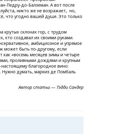
Сан-Педру-до-Балземан.
А вот после
луйста, никто же не возражает, но,
сё, что угодно вашей душе. Это только
 крутых склонах гор, с трудом
, кто создавал их своими руками.
нсервативное, амбициозное и упрямое
как может быть
по-другому,
если
т как «восемь месяцев зимы и четыре
рами, проливными дождями и крупным
-настоящему
благородное вино:
 Нужно думать, маркиз де Помбаль
Автор статьи — Тэдди Сандер