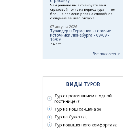
страховку!
Чем раньше вы активируете ваш
страховой полис на период тура — тем
больше времени у вас на спокойное
ожидание вашего отпуска!
07 августа 2026
Турлидер в Германии - горячие
источники Люнебурга - 09/09 -
16/09
7 мест
Все новости
ВИДЫ
ТУРОВ
Тур с проживанием в одной
гостинице
(6)
Тур на Рош ха-Шана
(6)
Тур на Суккот
(3)
Тур повышенного комфорта
(8)