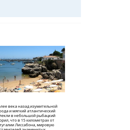
л
лее века назад изумительной
рода и мягкий атлантический
лекли в небольшой рыбацкий
рил, что в 15 километрах от
тугалии Лиссабона, мировую
дставителей знаменитых