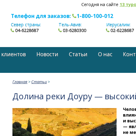
Сегодня на сайте
13 тур
Телефон для заказов:
1-800-100-012
Север страны:
Тель-Авив:
Иерусалим:
04-6228687
03-6280300
02-6228687
 клиентов
Новости
Статьи
О нас
Конт
Главная
>
Статьи
>
Долина реки Доуру — высоки
Чело
влия
и вы
— яв
не ме