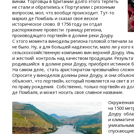
винам. Торговцы в Британии долго этого терпеть
не стали и обратились к Португалии с резонным
вопросом, мол, что вообще происходит.
Тут-то
маркиз де Помбаль и сказал своё веское
историческое слово. В 1756 году он отдал
распоряжение провести границу региона,
производящего портвейн в долине реки Доуру.
С этого момента виноделы региона головой отвечали за 
не было. Ну, а для большей надёжности, мало ли у кого
сельскохозяйственную компанию вин верхней Доуру. Ин
и жёсткий контроль над качеством продукции. Результа
родившийся в долине реки Доуру, приобрёл истинное б
На самом деле, стать аристократом чрезвычайно сложн
Спросите у виноделов долины реки Доуру, и они объясн
объяснят, что портвейн, который появляется на свет в 
по праву рождения. Собственно, только портвейн из до
де Помбаля, и может носить своё славное название.
Окружённая
на 1500 мет
Доуру обла
и климатиче
уникальным
спускающиес