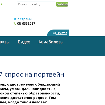
ов
Юг страны:
08-6338687
Войти
акты
Видео
Авиабилеты
й спрос на портвейн
век, одновременно обладающий
нием, умом, дальновидностью,
сокой степенью образованности,
ление достаточно редкое. Тем
нее, когда такой человек