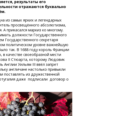
яется, результаты его
ельности отражаются буквально
ём.
дна из самых ярких и легендарных
витель просвещённого абсолютизма,
 А прикасался маркиз ко многому.
нимать должности Государственного
тем Государственного секретаря
оком политическом уровне важнейшую
было так. В 1688 году король Франции
, в качестве своеобразной мести
ова II Стюарта, которому Людовик
 Англии Уильям III ввёл запрет
ольку англичане настолько привыкли
али поставлять из дружественной
Португалия даже подписали договор о