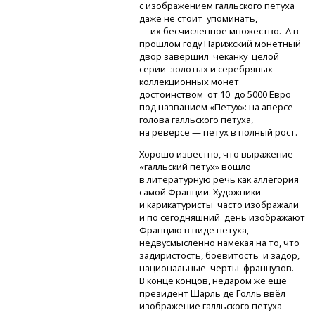
с изображением галльского петуха
даже не стоит упоминать,
— их бесчисленное множество. А в
прошлом году Парижский монетный
двор завершил чеканку целой
серии золотых и серебряных
коллекционных монет
достоинством от 10 до 5000 Евро
под названием «Петух»: на аверсе
голова галльского петуха,
на реверсе — петух в полный рост.
Хорошо известно, что выражение
«галльский петух» вошло
в литературную речь как аллегория
самой Франции. Художники
и карикатуристы часто изображали
и по сегодняшний день изображают
Францию в виде петуха,
недвусмысленно намекая на то, что
задиристость, боевитость и задор,
национальные черты французов.
В конце концов, недаром же ещё
президент Шарль де Голль ввёл
изображение галльского петуха