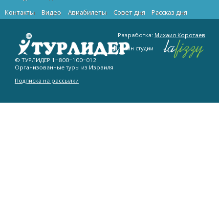
Контакты
Видео
Авиабилеты
Cовет дня
Рассказ дня
Разработка:
Михаил Коротаев
Дизайн студии
© ТУРЛИДЕР
1−800−100−012
Организованные туры из Израиля
Подписка на рассылки