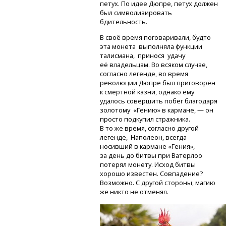
петух. По идее Дюпре, петух должен
был символизировать
бдительность.
В своё время поговаривали, будто
эта монета выполняла функции
талисмана, принося удачу
её владельцам. Во всяком случае,
согласно легенде, во время
революции Дюпре был приговорён
к смертной казни, однако ему
удалось совершить побег благодаря
золотому «Гению» в кармане, — он
просто подкупил стражника.
В то же время, согласно другой
легенде, Наполеон, всегда
носивший в кармане «Гения»,
за день до битвы при Ватерлоо
потерял монету. Исход битвы
хорошо известен. Совпадение?
Возможно. С другой стороны, магию
же никто не отменял.