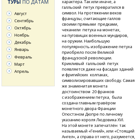
ТУРЫ
ПО ДАТАМ
характера. Так или иначе, а
галльский петух превратился в
символ. На протяжении веков
Август
французы, считающие галлов
Сентябрь
своими прямыми предками,
Октябрь
чеканили петуха на монетах,
Ноябрь
на пуговицах военных мундиров,
на оружии. Наибольшую
Декабрь
популярность изображение петуха
Январь
приобрело после Великой
Февраль
французской революции.
Крикливый галльский петух
Март
появляется даже на фасадах зданий
Апрель
и фригийских колпаках,
символизировавших свободу. Самая
же знаменитая монета
достоинством 20 франков
с изображением петуха, была
создана главным гравёром
монетного двора Франции
Огюстэном Дюпре по личному
указанию короля Людовика XVI.
На этой монете запечатлён так
называемый «Гений», или «Стоящий
Ангел», а справа от него, разумеется,