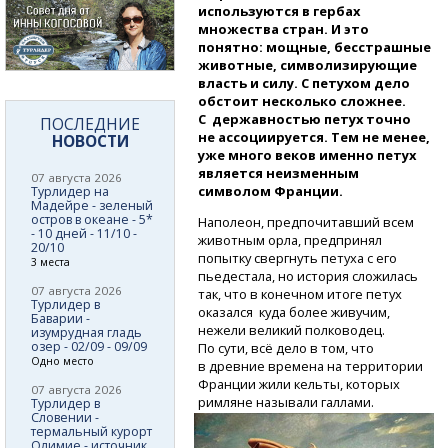
используются в гербах
множества стран. И это
понятно: мощные, бесстрашные
животные, символизирующие
власть и силу. С петухом дело
обстоит несколько сложнее.
С державностью петух точно
ПОСЛЕДНИЕ
не ассоциируется. Тем не менее,
НОВОСТИ
уже много веков именно петух
является неизменным
07 августа 2026
символом Франции.
Турлидер на
Мадейре - зеленый
остров в океане - 5*
Наполеон, предпочитавший всем
- 10 дней - 11/10 -
животным орла, предпринял
20/10
попытку свергнуть петуха с его
3 места
пьедестала, но история сложилась
07 августа 2026
так, что в конечном итоге петух
Турлидер в
оказался куда более живучим,
Баварии -
нежели великий полководец.
изумрудная гладь
озер - 02/09 - 09/09
По сути, всё дело в том, что
Одно место
в древние времена на территории
Франции жили кельты, которых
07 августа 2026
римляне называли галлами.
Турлидер в
Словении -
термальный курорт
Олимие - источник