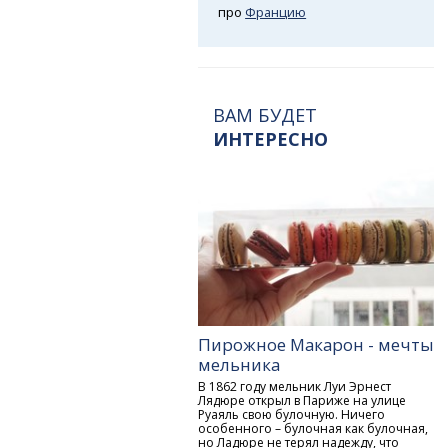
про
Францию
ВАМ БУДЕТ
ИНТЕРЕСНО
Пирожное Макарон - мечты
мельника
В 1862 году мельник Луи Эрнест
Лядюре открыл в Париже на улице
Руаяль свою булочную. Ничего
особенного – булочная как булочная,
но Ладюре не терял надежду, что