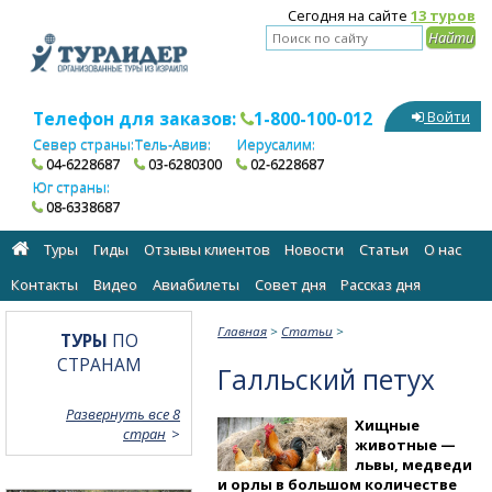
Сегодня на сайте
13 туров
Телефон для заказов:
1-800-100-012
Войти
Север страны:
Тель-Авив:
Иерусалим:
04-6228687
03-6280300
02-6228687
Юг страны:
08-6338687
Туры
Гиды
Отзывы клиентов
Новости
Статьи
О нас
Контакты
Видео
Авиабилеты
Cовет дня
Рассказ дня
Главная
>
Статьи
>
ТУРЫ
ПО
СТРАНАМ
Галльский петух
Развернуть все 8
Хищные
стран
животные —
львы, медведи
и орлы в большом количестве