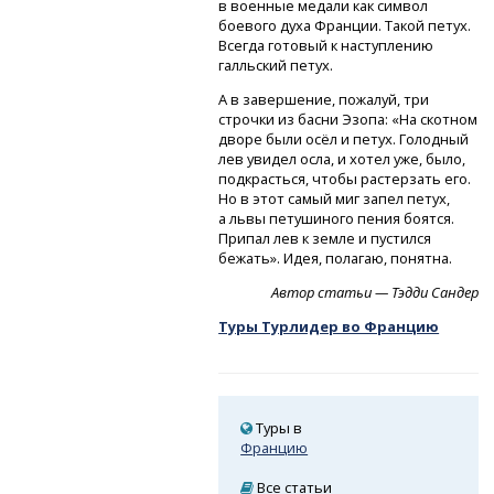
в военные медали как символ
боевого духа Франции. Такой петух.
Всегда готовый к наступлению
галльский петух.
А в завершение, пожалуй, три
строчки из басни Эзопа: «На скотном
дворе были осёл и петух. Голодный
лев увидел осла, и хотел уже, было,
подкрасться, чтобы растерзать его.
Но в этот самый миг запел петух,
а львы петушиного пения боятся.
Припал лев к земле и пустился
бежать». Идея, полагаю, понятна.
Автор статьи — Тэдди Сандер
Туры Турлидер во Францию
Туры в
Францию
Все статьи