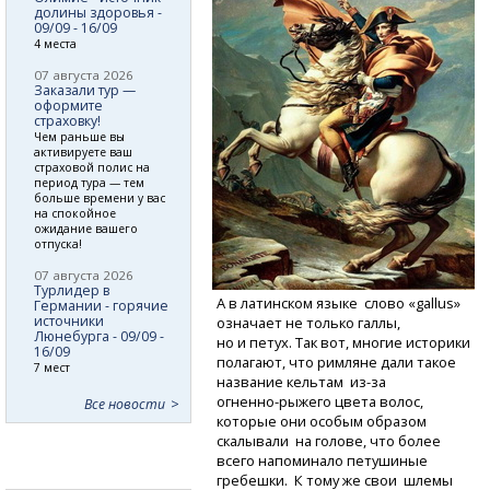
долины здоровья -
09/09 - 16/09
4 места
07 августа 2026
Заказали тур —
оформите
страховку!
Чем раньше вы
активируете ваш
страховой полис на
период тура — тем
больше времени у вас
на спокойное
ожидание вашего
отпуска!
07 августа 2026
Турлидер в
А в латинском языке слово «gallus»
Германии - горячие
источники
означает не только галлы,
Люнебурга - 09/09 -
но и петух. Так вот, многие историки
16/09
полагают, что римляне дали такое
7 мест
название кельтам
из-за
огненно-рыжего
цвета волос,
Все новости
которые они особым образом
скалывали на голове, что более
всего напоминало петушиные
гребешки. К тому же свои шлемы