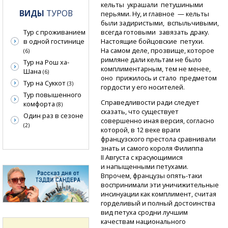
кельты украшали петушиными
ВИДЫ
ТУРОВ
перьями. Ну, и главное — кельты
были задиристыми, вспыльчивыми,
всегда готовыми завязать драку.
Тур с проживанием
Настоящие бойцовские петухи.
в одной гостинице
На самом деле, прозвище, которое
(6)
римляне дали кельтам не было
Тур на Рош ха-
комплиментарным, тем не менее,
Шана
(6)
оно прижилось и стало предметом
Тур на Суккот
(3)
гордости у его носителей.
Тур повышенного
Справедливости ради следует
комфорта
(8)
сказать, что существует
Один раз в сезоне
совершенно иная версия, согласно
(2)
которой, в 12 веке враги
французского престола сравнивали
знать и самого короля Филиппа
II Августа с красующимися
и напыщенными петухами.
Впрочем, французы
опять-таки
воспринимали эти уничижительные
инсинуации как комплимент, считая
горделивый и полный достоинства
вид петуха сродни лучшим
качествам национального