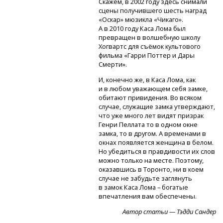
Скажем, в 2002 году здесь снимали
сцены получившего шесть наград
«Оскар» мюзикла «Чикаго».
А в 2010 году Каса Лома был
превращен в волшебную школу
Хогвартс для съёмок культового
фильма «Гарри Поттер и Дары
Смерти».
И, конечно же, в Каса Лома, как
и в любом уважающем себя замке,
обитают привидения. Во всяком
случае, служащие замка утверждают,
что уже много лет видят призрак
Генри Пеллата то в одном окне
замка, то в другом. А временами в
окнах появляется женщина в белом.
Но убедиться в правдивости их слов
можно только на месте. Поэтому,
оказавшись в Торонто, ни в коем
случае не забудьте заглянуть
в замок Каса Лома – богатые
впечатления вам обеспечены.
Автор статьи — Тэдди Сандер