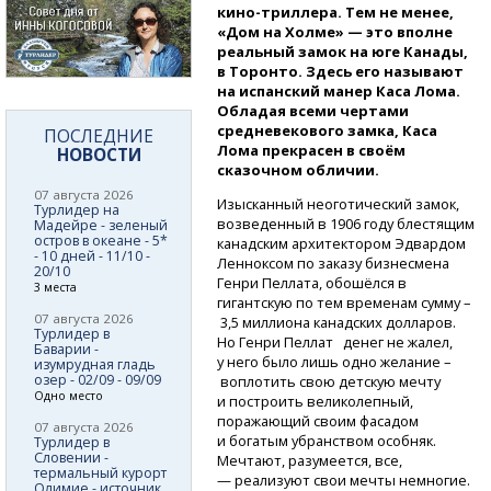
кино-триллера.
Тем не менее,
«Дом на Холме» — это вполне
реальный замок на юге Канады,
в Торонто. Здесь его называют
на испанский манер Каса Лома.
Обладая всеми чертами
средневекового замка, Каса
ПОСЛЕДНИЕ
Лома прекрасен в своём
НОВОСТИ
сказочном обличии.
07 августа 2026
Изысканный неоготический замок,
Турлидер на
возведенный в 1906 году блестящим
Мадейре - зеленый
остров в океане - 5*
канадским архитектором Эдвардом
- 10 дней - 11/10 -
Ленноксом по заказу бизнесмена
20/10
Генри Пеллата, обошёлся в
3 места
гигантскую по тем временам сумму –
07 августа 2026
3,5 миллиона канадских долларов.
Турлидер в
Но Генри Пеллат денег не жалел,
Баварии -
у него было лишь одно желание –
изумрудная гладь
озер - 02/09 - 09/09
воплотить свою детскую мечту
Одно место
и построить великолепный,
поражающий своим фасадом
07 августа 2026
и богатым убранством особняк.
Турлидер в
Словении -
Мечтают, разумеется, все,
термальный курорт
— реализуют свои мечты немногие.
Олимие - источник