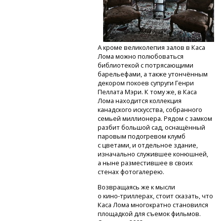
А кроме великолепия залов в Каса
Лома можно полюбоваться
библиотекой с потрясающими
барельефами, а также утончённым
декором покоев супруги Генри
Пеллата Мэри. К тому же, в Каса
Лома находится коллекция
канадского искусства, собранного
семьей миллионера. Рядом с замком
разбит большой сад, оснащённый
паровым подогревом клумб
с цветами, и отдельное здание,
изначально служившее конюшней,
а ныне разместившее в своих
стенах фотогалерею.
Возвращаясь же к мысли
о кино-триллерах,
стоит сказать, что
Каса Лома многократно становился
площадкой для съемок фильмов.