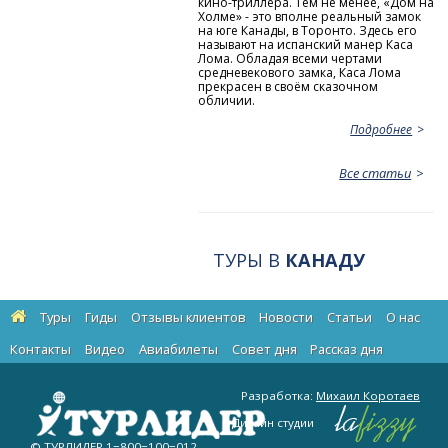
кино-триллера. Тем не менее, «Дом на
Холме» - это вполне реальный замок
на юге Канады, в Торонто. Здесь его
называют на испанский манер Каса
Лома. Обладая всеми чертами
средневекового замка, Каса Лома
прекрасен в своём сказочном
обличии.
Подробнее
Все статьи
ТУРЫ В
КАНАДУ
Туры
Гиды
Отзывы клиентов
Новости
Статьи
О нас
Контакты
Видео
Авиабилеты
Cовет дня
Рассказ дня
Разработка:
Михаил Коротаев
Дизайн студии
© ТУРЛИДЕР
1−800−100−012