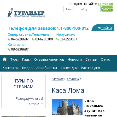
Сегодня на сайте
13 туров
Телефон для заказов:
1-800-100-012
Войти
Север страны:
Тель-Авив:
Иерусалим:
04-6228687
03-6280300
02-6228687
Юг страны:
08-6338687
Туры
Гиды
Отзывы клиентов
Новости
Статьи
О нас
Контакты
Видео
Авиабилеты
Cовет дня
Рассказ дня
Главная
>
Статьи
>
ТУРЫ
ПО
СТРАНАМ
Каса Лома
Развернуть все 8
«Дом
стран
на холме» —
звучит как
название