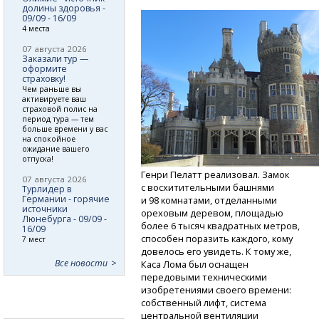
долины здоровья -
09/09 - 16/09
4 места
07 августа 2026
Заказали тур —
оформите
страховку!
Чем раньше вы
активируете ваш
страховой полис на
период тура — тем
больше времени у вас
на спокойное
ожидание вашего
отпуска!
Генри Пелатт реализовал. Замок
07 августа 2026
с восхитительными башнями
Турлидер в
Германии - горячие
и 98 комнатами, отделанными
источники
ореховым деревом, площадью
Люнебурга - 09/09 -
более 6 тысяч квадратных метров,
16/09
способен поразить каждого, кому
7 мест
довелось его увидеть. К тому же,
Все новости
Каса Лома был оснащен
передовыми техническими
изобретениями своего времени:
собственный лифт, система
центральной вентиляции