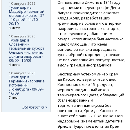
Он появился в Дижоне в 1841 году
10 августа 2026
Турлидер на
стараниями владельца кафе Дени
Мадейре - зеленый
Лагута и производителя алкоголя
остров в океане - 5*
Клода Жоли, разработавших
- 10 дней - 11/10 -
крем-ликёр
на основе ягод чёрной
20/10
3 места
смородины, настоянных в спирте,
с последующим добавлением
10 августа 2026
сахара. Успех ликёра был настолько
Турлидер в
ошеломляющим, что жёны
Словении -
термальный курорт
виноделов начали выращивать
Олимие - источник
кусты чёрной смородины, прежде
долины здоровья -
не пользовавшейся популярностью,
09/09 - 16/09
вдоль границ виноградников.
4 места
10 августа 2026
Бесспорным успехом ликёр Крем
Турлидер в
де Кассис пользуется и сегодня.
Германии - горячие
Крепостью около 15 градусов,
источники
Люнебурга - 09/09 -
черносмородиновый ликер
16/09
темно-красного
цвета, обладающий
7 мест
сбалансированным
терпко-танинным
вкусом без
Все новости
приторности, Крем де Кассис не
знает себе равных. В конце концов,
недаром же, знаменитый детектив
Эркюль Пуаро предпочитал Крем