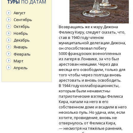
ТУРЫ
ПО ДАТАМ
Август
Сентябрь
Октябрь
Возвращаясь же к мэру Дижона
Феликсу Киру, следует сказать, что,
Ноябрь
став в 1940 году членом
Декабрь
муниципальной делегации Дижона,
Январь
он способствовал побегу
5000 французских военопленных
Февраль
из лагеря в Лонвике, за что был
Март
арестован немцами. Через два
Апрель
месяца его освободили, только для
того чтобы через полгода вновь
арестовать и вновь освободить.
В 1944 году коллаборационисты,
которым были ненавистны
патриотические взгляды Феликса
Кира, напали на него в его
собственном доме и всадили в него
несколько пуль. Но удача, или, если
хотите, провидение, вновь не
отвернулось от Феликса Кира,
— несмотря на тяжёлые ранения,