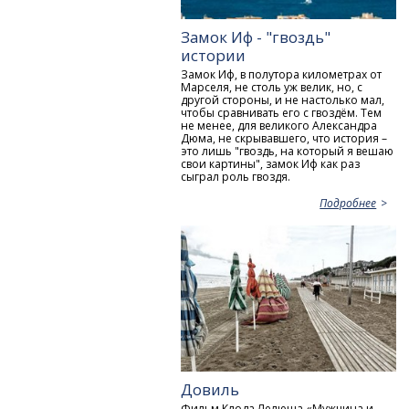
Замок Иф - "гвоздь"
истории
Замок Иф, в полутора километрах от
Марселя, не столь уж велик, но, с
другой стороны, и не настолько мал,
чтобы сравнивать его с гвоздём. Тем
не менее, для великого Александра
Дюма, не скрывавшего, что история –
это лишь "гвоздь, на который я вешаю
свои картины", замок Иф как раз
сыграл роль гвоздя.
Подробнее
Довиль
Фильм Клода Лелюша «Мужчина и