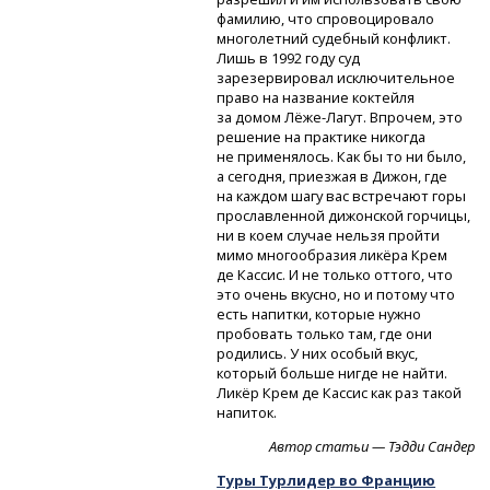
фамилию, что спровоцировало
многолетний судебный конфликт.
Лишь в 1992 году суд
зарезервировал исключительное
право на название коктейля
за домом
Лёже-Лагут.
Впрочем, это
решение на практике никогда
не применялось. Как бы то ни было,
а сегодня, приезжая в Дижон, где
на каждом шагу вас встречают горы
прославленной дижонской горчицы,
ни в коем случае нельзя пройти
мимо многообразия ликёра Крем
де Кассис. И не только оттого, что
это очень вкусно, но и потому что
есть напитки, которые нужно
пробовать только там, где они
родились. У них особый вкус,
который больше нигде не найти.
Ликёр Крем де Кассис как раз такой
напиток.
Автор статьи — Тэдди Сандер
Туры Турлидер во Францию