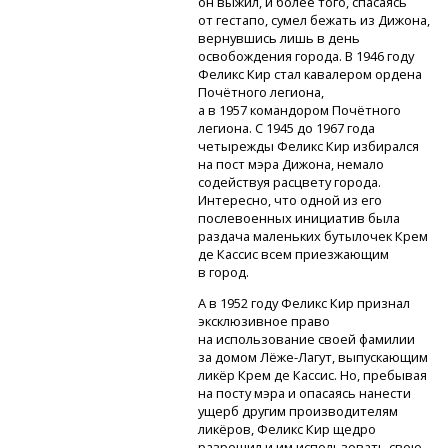
он выжил, и более того, спасаясь
от гестапо, сумел бежать из Дижона,
вернувшись лишь в день
освобождения города. В 1946 году
Феликс Кир стал кавалером ордена
Почётного легиона,
а в 1957 командором Почётного
легиона. С 1945 до 1967 года
четырежды Феликс Кир избирался
на пост мэра Дижона, немало
содействуя расцвету города.
Интересно, что одной из его
послевоенных инициатив была
раздача маленьких бутылочек Крем
де Кассис всем приезжающим
в город.
А в 1952 году Феликс Кир признал
эксклюзивное право
на использование своей фамилии
за домом
Лёже-Лагут,
выпускающим
ликёр Крем де Кассис. Но, пребывая
на посту мэра и опасаясь нанести
ущерб другим производителям
ликёров, Феликс Кир щедро
разрешил и им использовать свою