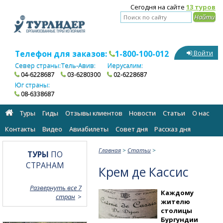
Сегодня на сайте
13 туров
Телефон для заказов:
1-800-100-012
Войти
Север страны:
Тель-Авив:
Иерусалим:
04-6228687
03-6280300
02-6228687
Юг страны:
08-6338687
Туры
Гиды
Отзывы клиентов
Новости
Статьи
О нас
Контакты
Видео
Авиабилеты
Cовет дня
Рассказ дня
Главная
>
Статьи
>
ТУРЫ
ПО
СТРАНАМ
Крем де Кассис
Развернуть все 7
Каждому
стран
жителю
столицы
Бургундии