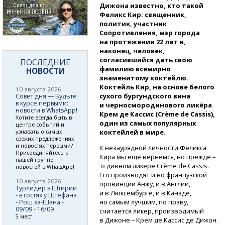
Дижона известно, кто такой
Феликс Кир: священник,
политик, участник
Сопротивления, мэр города
на протяжении 22 лет и,
наконец, человек,
согласившийся дать свою
ПОСЛЕДНИЕ
фамилию всемирно
НОВОСТИ
знаменитому коктейлю.
Коктейль Кир, на основе белого
10 августа 2026
сухого бургундского вина
Совет дня — Будьте
в курсе первыми:
и черносмородинового ликёра
новости в WhatsApp!
Крем де Кассис (Crème de Cassis),
Хотите всегда быть в
один из самых популярных
центре событий и
коктейлей в мире.
узнавать о самых
свежих предложениях
и новостях первыми?
К незаурядной личности Феликса
Присоединяйтесь к
Кира мы ещё вернёмся, но прежде –
нашей группе
о дивном ликёре Crème de Cassis.
новостей в WhatsApp!
Его производят и во французской
10 августа 2026
провинции Анжу, и в Англии,
Турлидер в Штирии
и в Люксембурге, и в Канаде,
- в гостях у Штефана
но самым лучшим, по праву,
- Рош ха-Шана -
09/09 - 16/09
считается ликёр, производимый
5 мест
в Дижоне – Крем де Кассис де Дижон.