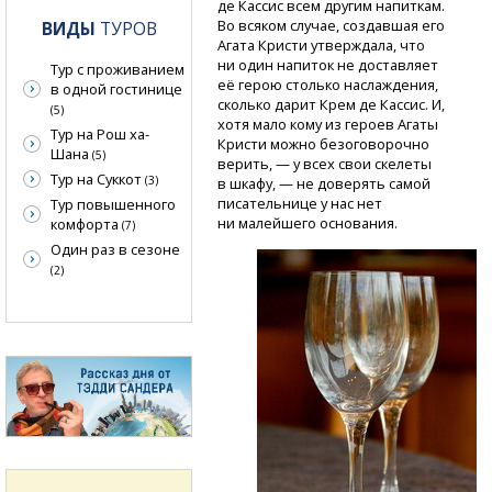
де Кассис всем другим напиткам.
Во всяком случае, создавшая его
ВИДЫ
ТУРОВ
Агата Кристи утверждала, что
ни один напиток не доставляет
Тур с проживанием
её герою столько наслаждения,
в одной гостинице
сколько дарит Крем де Кассис. И,
(5)
хотя мало кому из героев Агаты
Тур на Рош ха-
Кристи можно безоговорочно
Шана
(5)
верить, — у всех свои скелеты
Тур на Суккот
(3)
в шкафу, — не доверять самой
писательнице у нас нет
Тур повышенного
ни малейшего основания.
комфорта
(7)
Один раз в сезоне
(2)