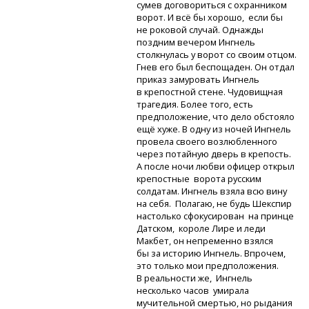
сумев договориться с охранником
ворот. И всё бы хорошо, если бы
не роковой случай. Однажды
поздним вечером Ингнель
столкнулась у ворот со своим отцом.
Гнев его был беспощаден. Он отдал
приказ замуровать Ингнель
в крепостной стене. Чудовищная
трагедия. Более того, есть
предположение, что дело обстояло
ещё хуже. В одну из ночей Ингнель
провела своего возлюбленного
через потайную дверь в крепость.
А после ночи любви офицер открыл
крепостные ворота русским
солдатам. Ингнель взяла всю вину
на себя. Полагаю, не будь Шекспир
настолько сфокусирован на принце
Датском, короле Лире и леди
Макбет, он непременно взялся
бы за историю Ингнель. Впрочем,
это только мои предположения.
В реальности же, Ингнель
несколько часов умирала
мучительной смертью, но рыдания