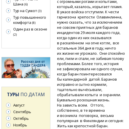
с огромными рогами и копытами,
Шана
(6)
который, казалось, изрыгает пламя.
Тур на Суккот
(3)
В ужасе войска отступили. К чести
гарнизона крепости Олавинлинна,
Тур повышенного
нужно сказать, что за исключением
комфорта
(8)
не совсем приятных для баранов
Один раз в сезоне
инцидентов 29 июля каждого года,
(2)
когда один из них оказывался
в раскалённом на огне котле, все
остальные 364 дня в году, ничто
их жизни не угрожало. Они спокойно
ели, пили и спали, не забивая голову
проблемами. Более того, история
не зафиксировала ни одного случая,
когда баран поинтересовался
бы календарной датой. Баранов
исправно и сытно кормили,
тщательно вычёсывали,
ТУРЫ
ПО ДАТАМ
обрабатывали копыта и охраняли.
Буквально роскошная жизнь.
На зависть всем. Оттого,
Август
собственно, в те времена
Сентябрь
и возникла поговорка, весьма
Октябрь
популярная в Финляндии и сегодня:
Ноябрь
Жить как крепостной баран.