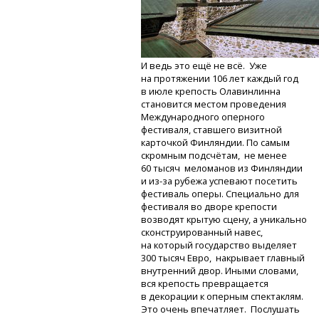
И ведь это ещё не всё. Уже
на протяжении 106 лет каждый год
в июле крепость Олавинлинна
становится местом проведения
Международного оперного
фестиваля, ставшего визитной
карточкой Финляндии. По самым
скромным подсчётам, не менее
60 тысяч меломанов из Финляндии
и из-за
рубежа успевают посетить
фестиваль оперы. Специально для
фестиваля во дворе крепости
возводят крытую сцену, а уникально
сконструированный навес,
на который государство выделяет
300 тысяч Евро, накрывает главный
внутренний двор. Иными словами,
вся крепость превращается
в декорации к оперным спектаклям.
Это очень впечатляет. Послушать