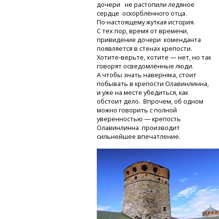
дочери не растопили ледяное
сердце оскорблённого отца.
По-настоящему
жуткая история.
С тех пор, время от времени,
привидение дочери коменданта
появляется в стенах крепости.
Хотите-верьте,
хотите — нет, но так
говорят осведомлённые люди.
А чтобы знать наверняка, стоит
побывать в крепости Олавинлинна,
и уже на месте убедиться, как
обстоит дело. Впрочем, об одном
можно говорить с полной
уверенностью — крепость
Олавинлинна производит
сильнейшее впечатление.