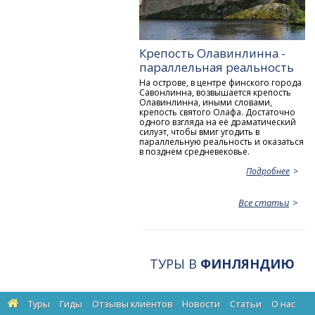
Крепость Олавинлинна -
параллельная реальность
На острове, в центре финского города
Савонлинна, возвышается крепость
Олавинлинна, иными словами,
крепость святого Олафа. Достаточно
одного взгляда на её драматический
силуэт, чтобы вмиг угодить в
параллельную реальность и оказаться
в позднем средневековье.
Подробнее
Все статьи
ТУРЫ В
ФИНЛЯНДИЮ
Туры
Гиды
Отзывы клиентов
Новости
Статьи
О нас