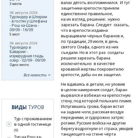
валах дёготь воспламенился. И тут
3 места
защитники крепости приняли
06 августа 2026
единственно правильное,
Турлидер в Штирии
на их взгляд, решение: нужно
- в гостях у Штефана
зарезать барана. Следует сказать,
- Рош ха-Шана -
09/09 - 16/09
что в крепости издавна
5 мест
выращивали чёрных баранов и,
по традиции, 29 июля, в день
06 августа 2026
святого Олафа, одного из них
Турлидер в
Баварии -
съедали. Но в этот раз солдаты
изумрудная гладь
решили зарезать барана
озер - 02/09 - 09/09
исключительно в качестве
Одно место
кровавой жертвы покровителю
крепости, дабы он их защитил.
Все новости
Не вдаваясь в детали, но уловив
в целом намерения солдат, баран
вырвался и взбежал на крепостную
стену, под которой полыхало пламя.
Испугавшись грома, баран встал
ВИДЫ
ТУРОВ
на задние ноги, рассекая воздух
передними, и судорожно затряс
Тур с проживанием
рогами. Русские войска на другом
в одной гостинице
берегу вздрогнули от страха, увидев
(6)
танцующего на стене чёрта
Тур на Рош ха-