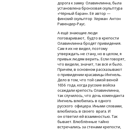
дорога к замку Олавинлинна, была
установлена бронзовая скульптура
«Чёрный баран». Её автор —
финский скульптор Херман Антон
Равендер-Раус.
А ещё знающие люди
поговаривают, будто в крепости
Олавинлинна бродят привидения.
Сам я их не видел, поэтому
утверждать не стану, но в целом, я
привык людям верить. Если говорят,
что видели, значит, так всё и было.
Причём, в основном рассказывают
о привидении красавицы Ингнель.
Дело в том, что той самой веной
1656 года, когда русские войска
осаждали крепость Олавинлинна,
так случилось, что дочь коменданта
Ингнель влюбилась в одного
русского офицера. Иными словами,
влюбилась в своего врага. И
он ответил ей взаимностью. Так
бывает. Влюблённые тайно
встречались за стенами крепости,