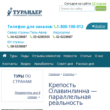
Сегодня на сайте
13 туров
Телефон для заказов:
1-800-100-012
Войти
Север страны:
Тель-Авив:
Иерусалим:
04-6228687
03-6280300
02-6228687
Юг страны:
08-6338687
Туры
Гиды
Отзывы клиентов
Новости
Статьи
О нас
Контакты
Видео
Авиабилеты
Cовет дня
Рассказ дня
Главная
>
Статьи
>
ТУРЫ
ПО
СТРАНАМ
Крепость
Олавинлинна —
Развернуть все 8
параллельная
стран
реальность