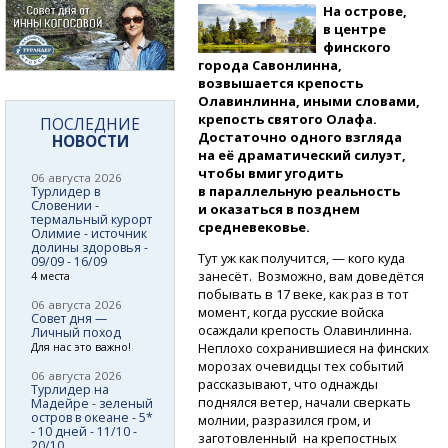
На острове,
в центре
финского
города Савонлинна,
возвышается крепость
Олавинлинна, иными словами,
крепость святого Олафа.
ПОСЛЕДНИЕ
Достаточно одного взгляда
НОВОСТИ
на её драматический силуэт,
чтобы вмиг угодить
06 августа 2026
в параллельную реальность
Турлидер в
Словении -
и оказаться в позднем
термальный курорт
средневековье.
Олимие - источник
долины здоровья -
Тут уж как получится, — кого куда
09/09 - 16/09
занесёт. Возможно, вам доведётся
4 места
побывать в 17 веке, как раз в тот
06 августа 2026
момент, когда русские войска
Совет дня —
осаждали крепость Олавинлинна.
Личный поход
Неплохо сохранившиеся на финских
Для нас это важно!
морозах очевидцы тех событий
06 августа 2026
рассказывают, что однажды
Турлидер на
поднялся ветер, начали сверкать
Мадейре - зеленый
остров в океане - 5*
молнии, разразился гром, и
- 10 дней - 11/10 -
заготовленный на крепостных
20/10