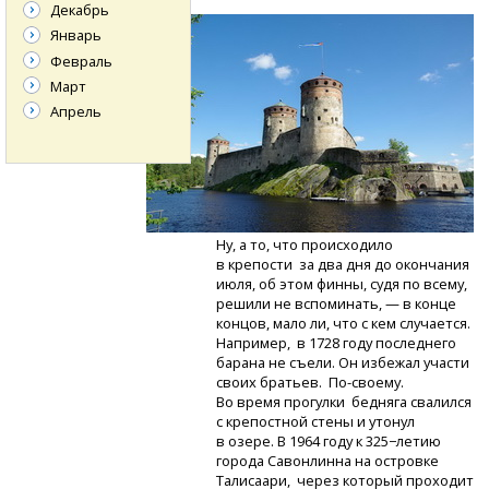
Декабрь
Январь
Февраль
Март
Апрель
Ну, а то, что происходило
в крепости за два дня до окончания
июля, об этом финны, судя по всему,
решили не вспоминать, — в конце
концов, мало ли, что с кем случается.
Например, в 1728 году последнего
барана не съели. Он избежал участи
своих братьев.
По-своему.
Во время прогулки бедняга свалился
с крепостной стены и утонул
в озере. В 1964 году к 325−летию
города Савонлинна на островке
Талисаари, через который проходит