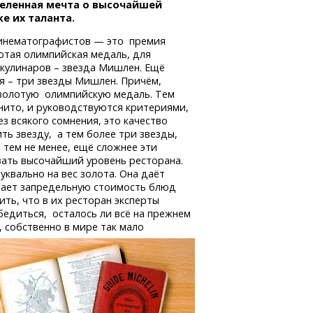
еленная мечта о высочайшей
е их таланта.
инематографистов — это премия
лотая олимпийская медаль, для
 кулинаров – звезда Мишлен. Ещё
ья – три звезды Мишлен. Причём,
 золотую олимпийскую медаль. Тем
нито, и руководствуются критериями,
з всякого сомнения, это качество
ить звезду, а тем более три звезды,
 тем не менее, ещё сложнее эти
ать высочайший уровень ресторана.
квально на вес золота. Она даёт
ивает запредельную стоимость блюд
ть, что в их ресторан эксперты
убедиться, осталось ли всё на прежнем
 собственно в мире так мало