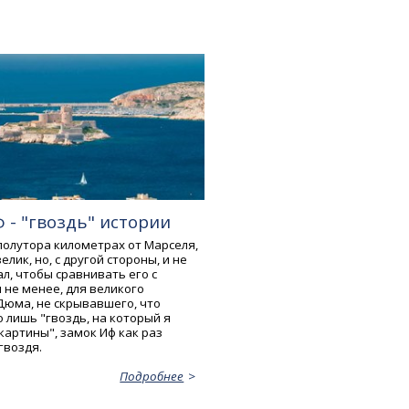
 - "гвоздь" истории
полутора километрах от Марселя,
елик, но, с другой стороны, и не
л, чтобы сравнивать его с
 не менее, для великого
Дюма, не скрывавшего, что
о лишь "гвоздь, на который я
картины", замок Иф как раз
гвоздя.
Подробнее