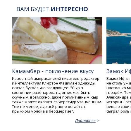
ВАМ БУДЕТ
ИНТЕРЕСНО
Камамбер - поклонение вкусу
Замок Иф
Известный американский писатель, редактор
Замок Иф, в 
и интеллектуал Клифтон Фадиман однажды
не столь уж в
сказал буквально следующее: "Сыр в
настолько ма
состоянии разочаровать, он может быть
гвоздём. Тем
скучным, возможно, даже примитивным, сыр
Александра 
также может оказаться чересчур утончённым.
история – эт
Тем не менее, сыр всё-равно остаётся
вешаю свои 
прыжком молока в бессмертие".
сыграл роль 
Подробнее