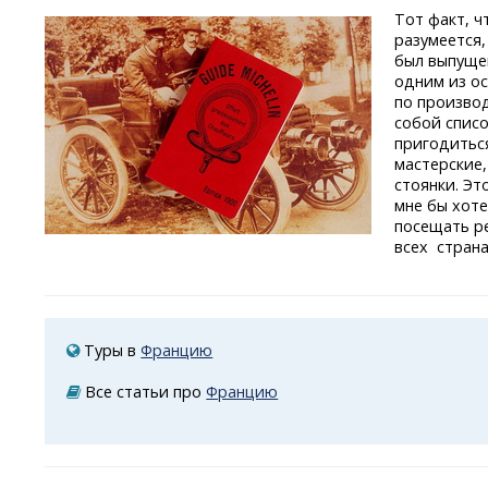
Тот факт, ч
разумеется,
был выпуще
одним из о
по произво
собой списо
пригодиться
мастерские,
стоянки. Эт
мне бы хоте
посещать р
всех страна
Туры в
Францию
Все статьи про
Францию