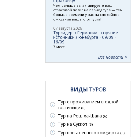
страховку!
Чем раньше вы активируете ваш
страховой полис на период тура — тем
больше времени у вас на спокойное
ожидание вашего отпуска!
07 августа 2026
Турлидер в Германии - горячие
источники Люнебурга - 09/09 -
16/09
7 мест
Все новости
ВИДЫ
ТУРОВ
Тур с проживанием в одной
гостинице
(6)
Тур на Рош ха-Шана
(6)
Тур на Суккот
(3)
Тур повышенного комфорта
(8)