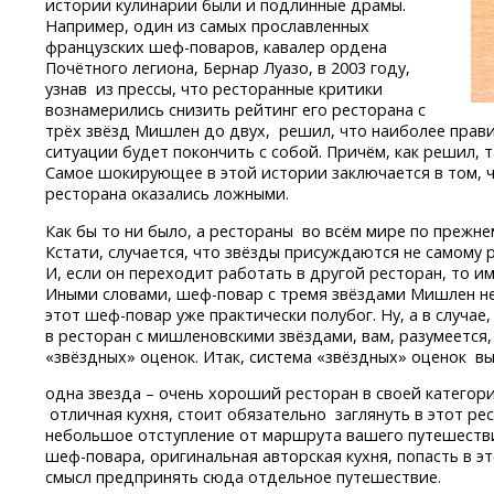
истории кулинарии были и подлинные драмы.
Например, один из самых прославленных
французских
шеф-поваров,
кавалер ордена
Почётного легиона, Бернар Луазо, в 2003 году,
узнав из прессы, что ресторанные критики
вознамерились снизить рейтинг его ресторана с
трёх звёзд Мишлен до двух, решил, что наиболее пра
ситуации будет покончить с собой. Причём, как решил, т
Самое шокирующее в этой истории заключается в том, ч
ресторана оказались ложными.
Как бы то ни было, а рестораны во всём мире по прежн
Кстати, случается, что звёзды присуждаются не самому 
И, если он переходит работать в другой ресторан, то им
Иными словами,
шеф-повар
с тремя звёздами Мишлен не
этот
шеф-повар
уже практически полубог. Ну, а в случае
в ресторан с мишленовскими звёздами, вам, разумеется
«звёздных» оценок. Итак, система «звёздных» оценок 
одна звезда – очень хороший ресторан в своей категории
отличная кухня, стоит обязательно заглянуть в этот ре
небольшое отступление от маршрута вашего путешестви
шеф-повара,
оригинальная авторская кухня, попасть в э
смысл предпринять сюда отдельное путешествие.