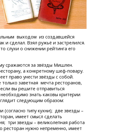
вильным выходом из создавшейся
ак и сделал. Взял ружьё и застрелился.
то слухи о снижении рейтинга его
ему сражаются за звёзды Мишлен.
ресторану, а конкретному
шеф-повару.
еет право унести звёзды с собой.
 только заветная мечта ресторанов,
, если вы решите отправиться
, необходимо знать каковы критерии
выглядит следующим образом:
 (согласно типу кухни); две звезды –
сторан, имеет смысл сделать
я; три звезды – великолепная работа
то ресторан нужно непременно, имеет