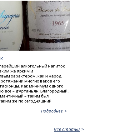
к
старейший алкогольный напиток
таким же ярким и
вым характером, как и народ,
протяжении многих веков его
 гасконцы. Как минимум одного
ю все – д’Артаньян. Благородный,
омантичный – таким был
 таким же по сегодняшний
Подробнее
Все статьи