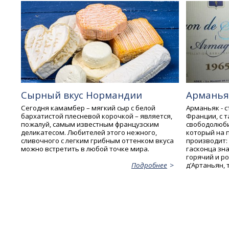
Сырный вкус Нормандии
Арманья
Сегодня камамбер – мягкий сыр с белой
Арманьяк - 
бархатистой плесневой корочкой – является,
Франции, с 
пожалуй, самым известным французским
свободолюби
деликатесом. Любителей этого нежного,
который на 
сливочного с легким грибным оттенком вкуса
производит:
можно встретить в любой точке мира.
гасконца зна
горячий и р
д’Артаньян,
Подробнее