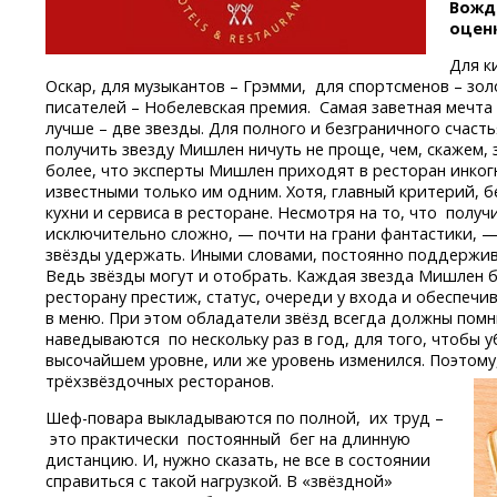
Вожд
оценк
Для к
Оскар, для музыкантов – Грэмми, для спортсменов – зо
писателей – Нобелевская премия. Самая заветная мечта
лучше – две звезды. Для полного и безграничного счаст
получить звезду Мишлен ничуть не проще, чем, скажем,
более, что эксперты Мишлен приходят в ресторан инког
известными только им одним. Хотя, главный критерий, бе
кухни и сервиса в ресторане. Несмотря на то, что получ
исключительно сложно, — почти на грани фантастики, —
звёзды удержать. Иными словами, постоянно поддержив
Ведь звёзды могут и отобрать. Каждая звезда Мишлен бу
ресторану престиж, статус, очереди у входа и обеспеч
в меню. При этом обладатели звёзд всегда должны помни
наведываются по нескольку раз в год, для того, чтобы 
высочайшем уровне, или же уровень изменился. Поэтому,
трёхзвёздочных ресторанов.
Шеф-повара
выкладываются по полной, их труд –
это практически постоянный бег на длинную
дистанцию. И, нужно сказать, не все в состоянии
справиться с такой нагрузкой. В «звёздной»