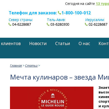
Сегодня на сайте
13 тур
Телефон для заказов:
1-800-100-012
Север страны:
Тель-Авив:
Иерусалим:
04-6228687
03-6280300
02-6228687
 клиентов
Новости
Статьи
О нас
Конт
Главная
>
Статьи
>
Мечта кулинаров – звезда М
Знае
высо
кине
спор
и кул