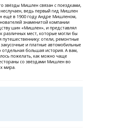
то звёзды Мишлен связан с поездками,
 неслучаен, ведь первый гид Мишлен
н ещё в 1900 году Андре Мишленом,
снователей знаменитой компании
дству шин «Мишлен», и представлял
к различных мест, которые могли бы
 путешественнику: отели, ремонтные
 закусочные и платные автомобильные
о отдельная большая история. А вам,
лось пожелать, как можно чаще
естораны со звёздами Мишлен во
х мира.