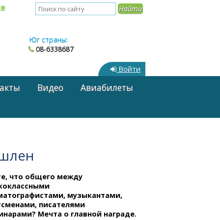
ов
Юг страны:
08-6338687
Войти
акты
Видео
Авиабилеты
ишлен
те, что общего между
коклассными
матографистами, музыкантами,
тсменами, писателями
инарами? Мечта о главной награде.