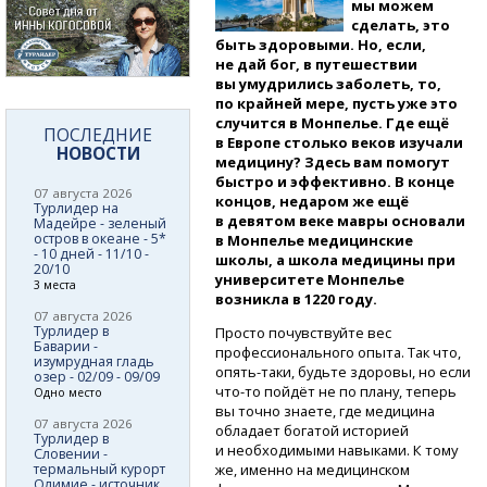
мы можем
сделать, это
быть здоровыми. Но, если,
не дай бог, в путешествии
вы умудрились заболеть, то,
по крайней мере, пусть уже это
случится в Монпелье. Где ещё
ПОСЛЕДНИЕ
в Европе столько веков изучали
НОВОСТИ
медицину? Здесь вам помогут
быстро и эффективно. В конце
07 августа 2026
концов, недаром же ещё
Турлидер на
в девятом веке мавры основали
Мадейре - зеленый
остров в океане - 5*
в Монпелье медицинские
- 10 дней - 11/10 -
школы, а школа медицины при
20/10
университете Монпелье
3 места
возникла в 1220 году.
07 августа 2026
Турлидер в
Просто почувствуйте вес
Баварии -
профессионального опыта. Так что,
изумрудная гладь
опять-таки,
будьте здоровы, но если
озер - 02/09 - 09/09
что-то
пойдёт не по плану, теперь
Одно место
вы точно знаете, где медицина
07 августа 2026
обладает богатой историей
Турлидер в
и необходимыми навыками. К тому
Словении -
термальный курорт
же, именно на медицинском
Олимие - источник