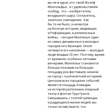
вы не в курсе, кто такой Жозеф
Монгольфье, я с удовольствием
сообщу, это – изобретатель
воздушного шара. Согласитесь,
занятное совпадение. Как
бы то ни было, а несмотря
на богатую историю, видевшую
и Реформацию, и религиозные
войны, – сегодня Монпелье один
из самых динамичных и молодых
городов юга Франции. Около
четверти его населения — молодые
люди младше 25 лет. Поэтому, время
от времени, особенно летними
вечерами, Монпелье становится
больше похожим на большую
площадку
рок-фестиваля,
нежели
на город с тысячелетней историей.
Центром всех городских событий
является площадь Комедии,
на которой расположен оперный
театр и фонтан Труа Грассе.
Смешавшись с толпой гуляющих
и радующихся жизни людей, вы
точно почувствуете, что