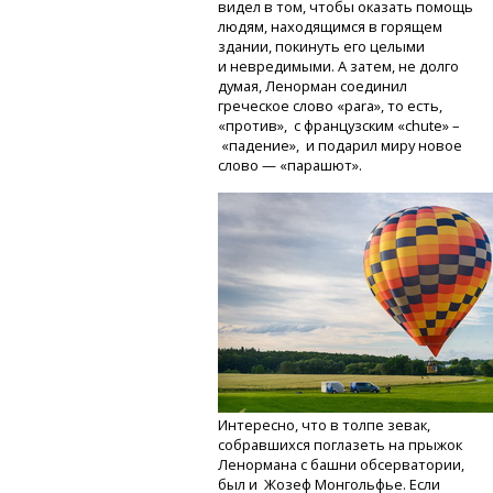
видел в том, чтобы оказать помощь
людям, находящимся в горящем
здании, покинуть его целыми
и невредимыми. А затем, не долго
думая, Ленорман соединил
греческое слово «para», то есть,
«против», с французским «chute» –
«падение», и подарил миру новое
слово — «парашют».
Интересно, что в толпе зевак,
собравшихся поглазеть на прыжок
Ленормана с башни обсерватории,
был и Жозеф Монгольфье. Если