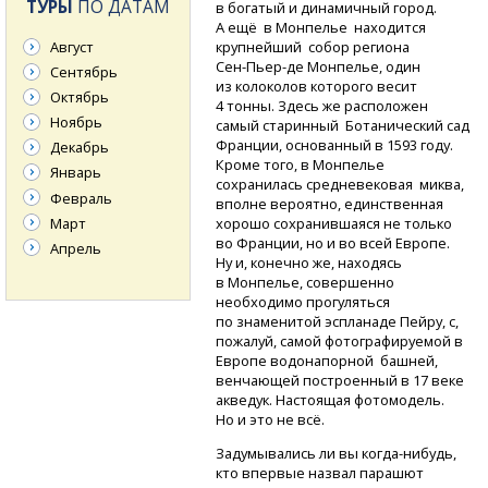
ТУРЫ
ПО ДАТАМ
в богатый и динамичный город.
А ещё в Монпелье находится
Август
крупнейший собор региона
Сен-Пьер-де
Монпелье, один
Сентябрь
из колоколов которого весит
Октябрь
4 тонны. Здесь же расположен
Ноябрь
самый старинный Ботанический сад
Франции, основанный в 1593 году.
Декабрь
Кроме того, в Монпелье
Январь
сохранилась средневековая миква,
Февраль
вполне вероятно, единственная
Март
хорошо сохранившаяся не только
во Франции, но и во всей Европе.
Апрель
Ну и, конечно же, находясь
в Монпелье, совершенно
необходимо прогуляться
по знаменитой эспланаде Пейру, с,
пожалуй, самой фотографируемой в
Европе водонапорной башней,
венчающей построенный в 17 веке
акведук. Настоящая фотомодель.
Но и это не всё.
Задумывались
ли вы когда-нибудь,
кто впервые назвал парашют