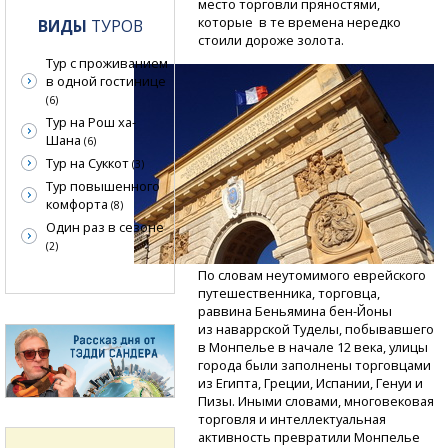
место торговли пряностями,
которые в те времена нередко
ВИДЫ
ТУРОВ
стоили дороже золота.
Тур с проживанием
в одной гостинице
(6)
Тур на Рош ха-
Шана
(6)
Тур на Суккот
(3)
Тур повышенного
комфорта
(8)
Один раз в сезоне
(2)
По словам неутомимого еврейского
путешественника, торговца,
раввина Беньямина
бен-Йоны
из наваррской Туделы, побывавшего
в Монпелье в начале 12 века, улицы
города были заполнены торговцами
из Египта, Греции, Испании, Генуи и
Пизы. Иными словами, многовековая
торговля и интеллектуальная
активность превратили Монпелье