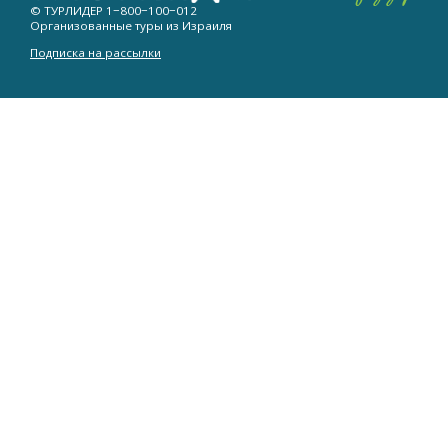
© ТУРЛИДЕР
1−800−100−012
Организованные туры из Израиля
Подписка на рассылки