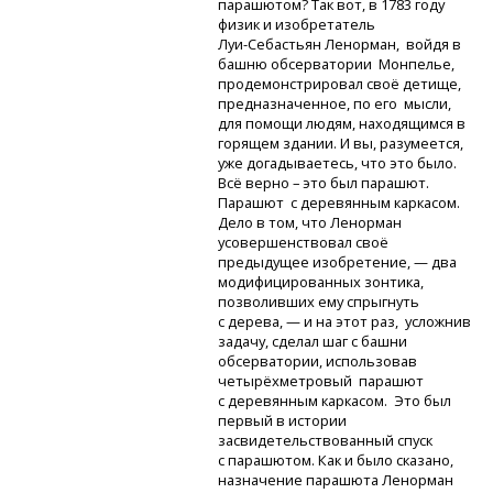
парашютом? Так вот, в 1783 году
физик и изобретатель
Луи-Себастьян
Ленорман, войдя в
башню обсерватории Монпелье,
продемонстрировал своё детище,
предназначенное, по его мысли,
для помощи людям, находящимся в
горящем здании. И вы, разумеется,
уже догадываетесь, что это было.
Всё верно – это был парашют.
Парашют с деревянным каркасом.
Дело в том, что Ленорман
усовершенствовал своё
предыдущее изобретение, — два
модифицированных зонтика,
позволивших ему спрыгнуть
с дерева, — и на этот раз, усложнив
задачу, сделал шаг с башни
обсерватории, использовав
четырёхметровый парашют
с деревянным каркасом. Это был
первый в истории
засвидетельствованный спуск
с парашютом. Как и было сказано,
назначение парашюта Ленорман