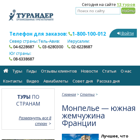
Сегодня на сайте
13 туров
Телефон для заказов:
1-800-100-012
Войти
Север страны:
Тель-Авив:
Иерусалим:
04-6228687
03-6280300
02-6228687
Юг страны:
08-6338687
Туры
Гиды
Отзывы клиентов
Новости
Статьи
О нас
Контакты
Видео
Авиабилеты
Cовет дня
Рассказ дня
Главная
>
Статьи
>
ТУРЫ
ПО
СТРАНАМ
Монпелье — южная
жемчужина
Развернуть все 8
Франции
стран
Лучшее, что