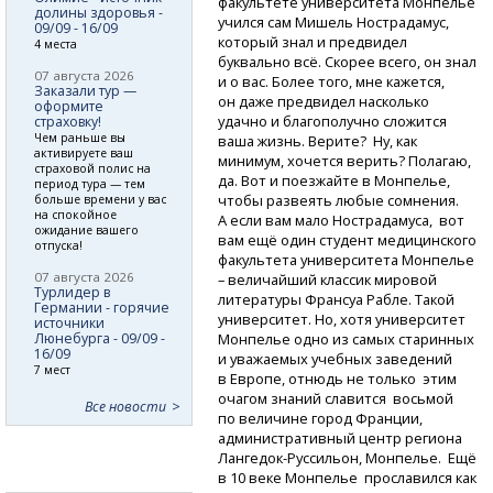
факультете университета Монпелье
долины здоровья -
учился сам Мишель Нострадамус,
09/09 - 16/09
который знал и предвидел
4 места
буквально всё. Скорее всего, он знал
07 августа 2026
и о вас. Более того, мне кажется,
Заказали тур —
он даже предвидел насколько
оформите
удачно и благополучно сложится
страховку!
Чем раньше вы
ваша жизнь. Верите? Ну, как
активируете ваш
минимум, хочется верить? Полагаю,
страховой полис на
да. Вот и поезжайте в Монпелье,
период тура — тем
чтобы развеять любые сомнения.
больше времени у вас
на спокойное
А если вам мало Нострадамуса, вот
ожидание вашего
вам ещё один студент медицинского
отпуска!
факультета университета Монпелье
07 августа 2026
– величайший классик мировой
Турлидер в
литературы Франсуа Рабле. Такой
Германии - горячие
университет. Но, хотя университет
источники
Люнебурга - 09/09 -
Монпелье одно из самых старинных
16/09
и уважаемых учебных заведений
7 мест
в Европе, отнюдь не только этим
очагом знаний славится восьмой
Все новости
по величине город Франции,
административный центр региона
Лангедок-Руссильон,
Монпелье. Ещё
в 10 веке Монпелье прославился как