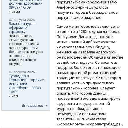
португальскому
королю-воителю
долины здоровья -
Альфонсо Энрикешу удалось
09/09 - 16/09
4 места
получить город в безраздельное
португальское владение.
07 августа 2026
Заказали тур —
Самое же интересное заключается
оформите
в том, что в 1282 году, когда король
страховку!
Чем раньше вы
Португалии Диниш I, давно уже
активируете ваш
испытывавший добрые чувства
страховой полис на
к очаровательному Обидушу,
период тура — тем
женился на Изабелле Арагонской,
больше времени у вас
на спокойное
он преподнёс ей Обидуш в качестве
ожидание вашего
свадебного подарка. Согласитесь,
отпуска!
недурно. Более того, это положило
07 августа 2026
начало красивой романтической
Турлидер в
традиции: вплоть до XIX века город
Германии - горячие
являлся частью приданого всех
источники
Люнебурга - 09/09 -
португальских королев. Следует
16/09
сказать, что король Диниш I,
7 мест
прозванный Земледельцем, кроме
щедрости и государственной
Все новости
мудрости, обладал также
незаурядным поэтическим
талантом. Он снискал славу
«короля-поэта»,
«короля-трубадура»,