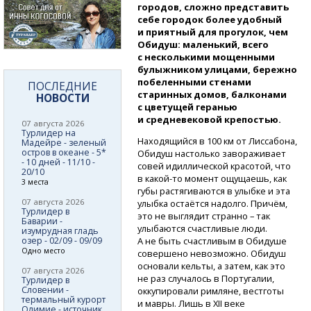
городов, сложно представить
себе городок более удобный
и приятный для прогулок, чем
Обидуш: маленький, всего
с несколькими мощенными
булыжником улицами, бережно
побеленными стенами
ПОСЛЕДНИЕ
старинных домов, балконами
НОВОСТИ
с цветущей геранью
и средневековой крепостью.
07 августа 2026
Турлидер на
Находящийся в 100 км от Лиссабона,
Мадейре - зеленый
остров в океане - 5*
Обидуш настолько завораживает
- 10 дней - 11/10 -
совей идиллической красотой, что
20/10
в какой-то
момент ощущаешь, как
3 места
губы растягиваются в улыбке и эта
07 августа 2026
улыбка остаётся надолго. Причём,
Турлидер в
это не выглядит странно – так
Баварии -
улыбаются счастливые люди.
изумрудная гладь
озер - 02/09 - 09/09
А не быть счастливым в Обидуше
Одно место
совершено невозможно. Обидуш
основали кельты, а затем, как это
07 августа 2026
не раз случалось в Португалии,
Турлидер в
Словении -
оккупировали римляне, вестготы
термальный курорт
и мавры. Лишь в XII веке
Олимие - источник