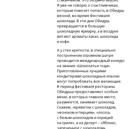
Я уже не говорю о счастливчиках,
которым повезёт попасть в Обидуш
весной, во время Фестиваля
шоколада. В эти дни Обидуш
превращается в большую
шоколадную ярмарку, а в воздухе
витают ароматы какао, шоколада
и кофе.
А у стен крепости, в специально
построенном огромном шатре
проводится международный конкурс
на звание «Шоколатье года».
Приготовленные лучшими
кондитерами шоколадные изыски
могут попробовать все желающие.
В период фестиваля рестораны
Обидуша предоставляют особые
меню, в которых главное место,
разумеется, занимает шоколад.
Скажем, «креветки с шоколадом,
чесноком и перцем», «лосось
с белым шоколадом и корицей
на гриле», а на десерт – «Яблоко,
запеченное с шоколадом».