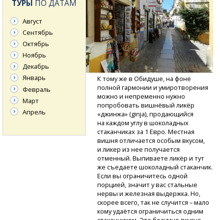
ТУРЫ
ПО ДАТАМ
Август
Сентябрь
Октябрь
Ноябрь
Декабрь
Январь
К тому же в Обидуше, на фоне
полной гармонии и умиротворения
Февраль
можно и непременно нужно
Март
попробовать вишнёвый ликёр
Апрель
«джинжа» (ginja), продающийся
на каждом углу в шоколадных
стаканчиках за 1 Евро. Местная
вишня отличается особым вкусом,
и ликер из нее получается
отменный. Выпиваете ликёр и тут
же съедаете шоколадный стаканчик.
Если вы ограничитесь одной
порцией, значит у вас стальные
нервы и железная выдержка. Но,
скорее всего, так не случится – мало
кому удаётся ограничиться одним
стаканчиком. Это безумно вкусно.