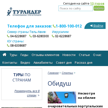
Сегодня на сайте
13 туров
Телефон для заказов:
1-800-100-012
Войти
Север страны:
Тель-Авив:
Иерусалим:
04-6228687
03-6280300
02-6228687
Юг страны:
08-6338687
Туры
Гиды
Отзывы клиентов
Новости
Статьи
О нас
Контакты
Видео
Авиабилеты
Cовет дня
Рассказ дня
Главная
>
Статьи
>
ТУРЫ
ПО
СТРАНАМ
Обидуш
Развернуть все 8
Несмотря
стран
на обилие
очаровательных португальских