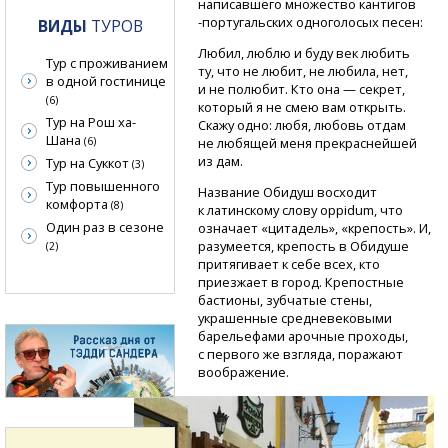
написавшего множество кантигов
-
португальских
одноголосых песен:
ВИДЫ
ТУРОВ
Любил, люблю и буду век любить
Тур с проживанием
ту, что не любит, не любила, нет,
в одной гостинице
и не полюбит. Кто она — секрет,
(6)
который я не смею вам открыть.
Тур на Рош ха-
Скажу одно: любя, любовь отдам
Шана
не любящей меня прекраснейшей
(6)
из дам.
Тур на Суккот
(3)
Тур повышенного
Название Обидуш восходит
комфорта
(8)
к латинскому слову oppidum, что
Один раз в сезоне
означает «цитадель», «крепость». И,
разумеется, крепость в Обидуше
(2)
притягивает к себе всех, кто
приезжает в город. Крепостные
бастионы, зубчатые стены,
украшенные средневековыми
барельефами арочные проходы,
с первого же взгляда, поражают
воображение.