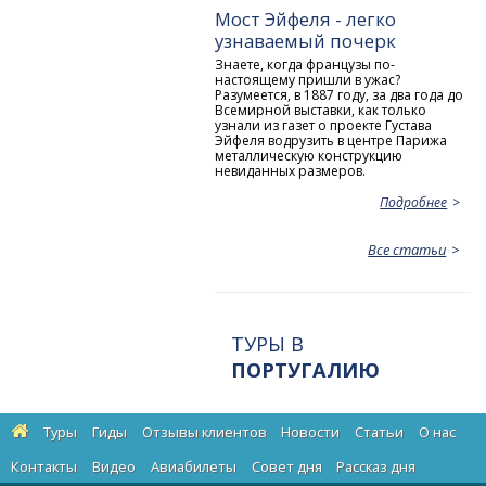
Мост Эйфеля - легко
узнаваемый почерк
Знаете, когда французы по-
настоящему пришли в ужас?
Разумеется, в 1887 году, за два года до
Всемирной выставки, как только
узнали из газет о проекте Густава
Эйфеля водрузить в центре Парижа
металлическую конструкцию
невиданных размеров.
Подробнее
Все статьи
ТУРЫ В
ПОРТУГАЛИЮ
Туры
Гиды
Отзывы клиентов
Новости
Статьи
О нас
Контакты
Видео
Авиабилеты
Cовет дня
Рассказ дня