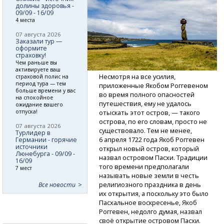
долины здоровья -
09/09 - 16/09
4 места
07 августа 2026
Заказали тур —
оформите
страховку!
Чем раньше вы
активируете ваш
Несмотря на все усилия,
страховой полис на
период тура — тем
приложенные Якобом Роггевеном
больше времени у вас
во время полного опасностей
на спокойное
путешествия, ему не удалось
ожидание вашего
отпуска!
отыскать этот остров, — такого
острова, по его словам, просто не
07 августа 2026
существовало. Тем не менее,
Турлидер в
6 апреля 1722 года Якоб Роггевен
Германии - горячие
источники
открыл новый остров, который
Люнебурга - 09/09 -
назвал островом Пасхи. Традиции
16/09
того времени предполагали
7 мест
называть новые земли в честь
религиозного праздника в день
Все новости
их открытия, а поскольку это было
Пасхальное воскресенье, Якоб
Роггевен, недолго думая, назвал
своё открытие островом Пасхи.