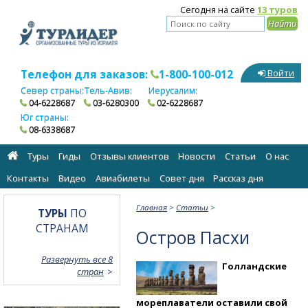
Сегодня на сайте
13 туров
Телефон для заказов:
1-800-100-012
Войти
Север страны:
Тель-Авив:
Иерусалим:
04-6228687
03-6280300
02-6228687
Юг страны:
08-6338687
Туры
Гиды
Отзывы клиентов
Новости
Статьи
О нас
Контакты
Видео
Авиабилеты
Cовет дня
Рассказ дня
Главная
>
Статьи
>
ТУРЫ
ПО
СТРАНАМ
Остров Пасхи
Развернуть все 8
Голландские
стран
мореплаватели оставили свой