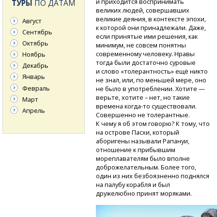
и приходится воспринимать
ТУРЫ
ПО ДАТАМ
великих людей, совершавших
великие деяния, в контексте эпохи,
Август
к которой они принадлежали. Даже,
Сентябрь
если принятые ими решения, как
Октябрь
минимум, не совсем понятны
современному человеку. Нравы
Ноябрь
тогда были достаточно суровые
Декабрь
и слово «толерантность» ещё никто
Январь
не знал, или, по меньшей мере, оно
Февраль
не было в употреблении. Хотите —
верьте, хотите – нет, но такие
Март
времена
когда-то
существовали.
Апрель
Совершенно не толерантные.
К чему я об этом говорю? К тому, что
на острове Пасхи, который
аборигены называли Рапануи,
отношение к прибывшим
мореплавателям было вполне
доброжелательным. Более того,
один из них безбоязненно поднялся
на палубу корабля и был
дружелюбно принят моряками.