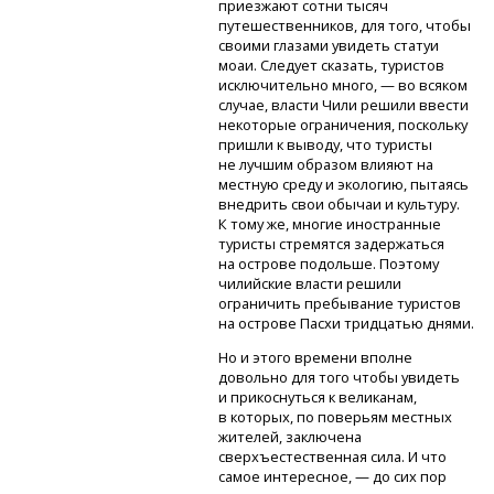
приезжают сотни тысяч
путешественников, для того, чтобы
своими глазами увидеть статуи
моаи. Следует сказать, туристов
исключительно много, — во всяком
случае, власти Чили решили ввести
некоторые ограничения, поскольку
пришли к выводу, что туристы
не лучшим образом влияют на
местную среду и экологию, пытаясь
внедрить свои обычаи и культуру.
К тому же, многие иностранные
туристы стремятся задержаться
на острове подольше. Поэтому
чилийские власти решили
ограничить пребывание туристов
на острове Пасхи тридцатью днями.
Но и этого времени вполне
довольно для того чтобы увидеть
и прикоснуться к великанам,
в которых, по поверьям местных
жителей, заключена
сверхъестественная сила. И что
самое интересное, — до сих пор