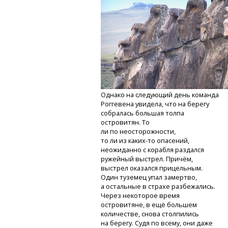
Однако на следующий день команда
Роггевена увидела, что на берегу
собралась большая толпа
островитян. То
ли по неосторожности,
то ли из каких-то
опасений,
неожиданно с корабля раздался
ружейный выстрел. Причём,
выстрел оказался прицельным.
Один туземец упал замертво,
а остальные в страхе разбежались.
Через некоторое время
островитяне, в ещё большем
количестве, снова столпились
на берегу. Судя по всему, они даже