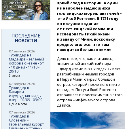
яркий след в истории. А один
из наиболее выдающихся
голландских мореплавателей –
это Якоб Роггевен. В 1721 году
он получил задание
от Вест-Индской
компании
исследовать Тихий океан
ПОСЛЕДНИЕ
к западу от Чили, поскольку
НОВОСТИ
предполагалось, что там
находится большая земля.
07 августа 2026
Турлидер на
Дело в том, что, как считалось,
Мадейре - зеленый
остров в океане - 5*
знаменитый английский пират
- 10 дней - 11/10 -
Эдвард Дэвис, в 80−х годах 17 века
20/10
разграбивший немало городов
3 места
в Перу и Чили, открыл большой
07 августа 2026
остров, который после него никто
Турлидер в
не видел. По сути Якоб Роггевен
Баварии -
отправился в поисках именно этого
изумрудная гладь
озер - 02/09 - 09/09
острова – мифического острова
Одно место
Дэвиса.
07 августа 2026
Турлидер в
Словении -
термальный курорт
Олимие - источник