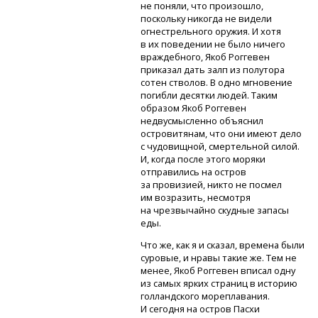
не поняли, что произошло,
поскольку никогда не видели
огнестрельного оружия. И хотя
в их поведении не было ничего
враждебного, Якоб Роггевен
приказал дать залп из полутора
сотен стволов. В одно мгновение
погибли десятки людей. Таким
образом Якоб Роггевен
недвусмысленно объяснил
островитянам, что они имеют дело
с чудовищной, смертельной силой.
И, когда после этого моряки
отправились на остров
за провизией, никто не посмел
им возразить, несмотря
на чрезвычайно скудные запасы
еды.
Что же, как я и сказал, времена были
суровые, и нравы такие же. Тем не
менее, Якоб Роггевен вписал одну
из самых ярких страниц в историю
голландского мореплавания.
И сегодня на остров Пасхи