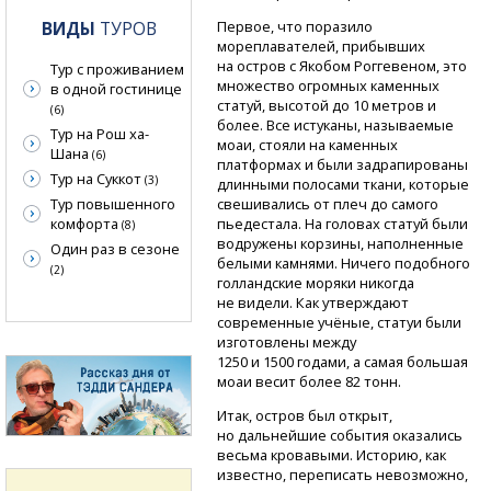
Первое, что поразило
ВИДЫ
ТУРОВ
мореплавателей, прибывших
на остров с Якобом Роггевеном, это
Тур с проживанием
множество огромных каменных
в одной гостинице
статуй, высотой до 10 метров и
(6)
более. Все истуканы, называемые
Тур на Рош ха-
моаи, стояли на каменных
Шана
(6)
платформах и были задрапированы
Тур на Суккот
(3)
длинными полосами ткани, которые
свешивались от плеч до самого
Тур повышенного
пьедестала. На головах статуй были
комфорта
(8)
водружены корзины, наполненные
Один раз в сезоне
белыми камнями. Ничего подобного
(2)
голландские моряки никогда
не видели. Как утверждают
современные учёные, статуи были
изготовлены между
1250 и 1500 годами, а самая большая
моаи весит более 82 тонн.
Итак, остров был открыт,
но дальнейшие события оказались
весьма кровавыми. Историю, как
известно, переписать невозможно,