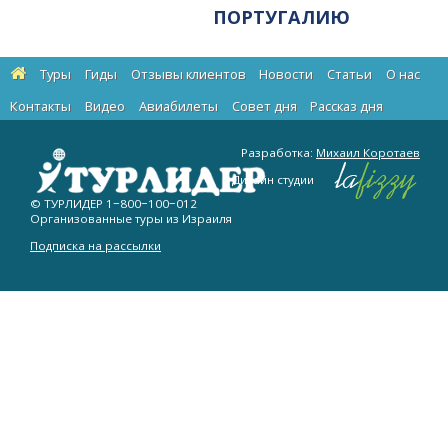
ПОРТУГАЛИЮ
Туры
Гиды
Отзывы клиентов
Новости
Статьи
О нас
Контакты
Видео
Авиабилеты
Cовет дня
Рассказ дня
Разработка:
Михаил Коротаев
Дизайн студии
© ТУРЛИДЕР
1−800−100−012
Организованные туры из Израиля
Подписка на рассылки