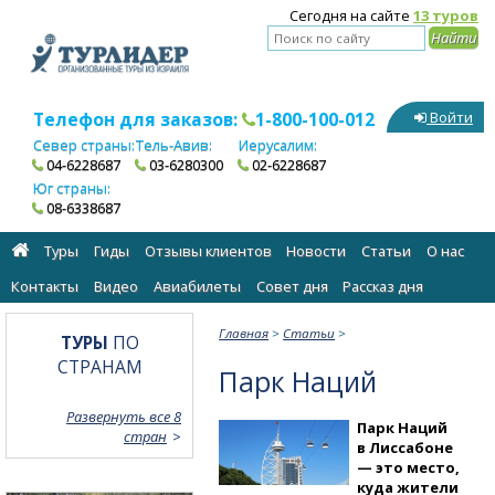
Сегодня на сайте
13 туров
Телефон для заказов:
1-800-100-012
Войти
Север страны:
Тель-Авив:
Иерусалим:
04-6228687
03-6280300
02-6228687
Юг страны:
08-6338687
Туры
Гиды
Отзывы клиентов
Новости
Статьи
О нас
Контакты
Видео
Авиабилеты
Cовет дня
Рассказ дня
Главная
>
Статьи
>
ТУРЫ
ПО
СТРАНАМ
Парк Наций
Развернуть все 8
Парк Наций
стран
в Лиссабоне
— это место,
куда жители