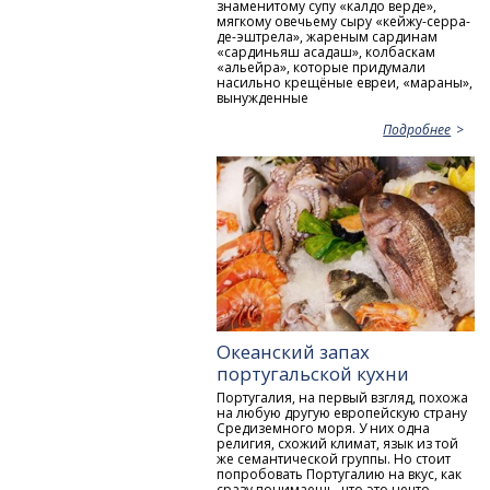
знаменитому супу «калдо верде»,
мягкому овечьему сыру «кейжу-серра-
де-эштрела», жареным сардинам
«сардиньяш асадаш», колбаскам
«альейра», которые придумали
насильно крещёные евреи, «мараны»,
вынужденные
Подробнее
Океанский запах
португальской кухни
Португалия, на первый взгляд, похожа
на любую другую европейскую страну
Средиземного моря. У них одна
религия, схожий климат, язык из той
же семантической группы. Но стоит
попробовать Португалию на вкус, как
сразу понимаешь, что это нечто,