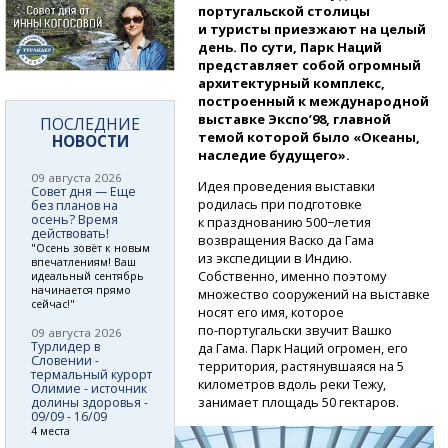
португальской столицы
и туристы приезжают на целый
день. По сути, Парк Наций
представляет собой огромный
архитектурный комплекс,
построенный к международной
выставке Экспо’98, главной
ПОСЛЕДНИЕ
темой которой было «Океаны,
НОВОСТИ
наследие будущего».
09 августа 2026
Идея проведения выставки
Совет дня — Еще
родилась при подготовке
без планов на
осень? Время
к празднованию 500−летия
действовать!
возвращения Васко да Гама
"Осень зовёт к новым
из экспедиции в Индию.
впечатлениям! Ваш
Собственно, именно поэтому
идеальный сентябрь
начинается прямо
множество сооружений на выставке
сейчас!"
носят его имя, которое
по-португальски
звучит Вашко
09 августа 2026
Турлидер в
да Гама. Парк Наций огромен, его
Словении -
территория, растянувшаяся на 5
термальный курорт
километров вдоль реки Тежу,
Олимие - источник
занимает площадь 50 гектаров.
долины здоровья -
09/09 - 16/09
4 места