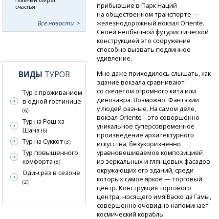
прибывшие в Парк Наций
счастья.
на общественном транспорте —
железнодорожный вокзал Oriente.
Все новости
Своей необычной футуристической
конструкцией это сооружение
способно вызвать подлинное
удивление.
ВИДЫ
ТУРОВ
Мне даже приходилось слышать, как
здание вокзала сравнивают
со скелетом огромного кита или
Тур с проживанием
динозавра. Возможно. Фантазии
в одной гостинице
у людей разные. На самом деле,
(6)
вокзал Oriente – это совершенно
Тур на Рош ха-
уникальное суперсовременное
Шана
(6)
произведение архитектурного
Тур на Суккот
(3)
искусства, безукоризненно
Тур повышенного
уравновешиваемое композицией
комфорта
из зеркальных и глянцевых фасадов
(8)
окружающих его зданий, среди
Один раз в сезоне
которых самое яркое — торговый
(2)
центр. Конструкция торгового
центра, носящего имя Васко да Гамы,
совершенно очевидно напоминает
космический корабль.