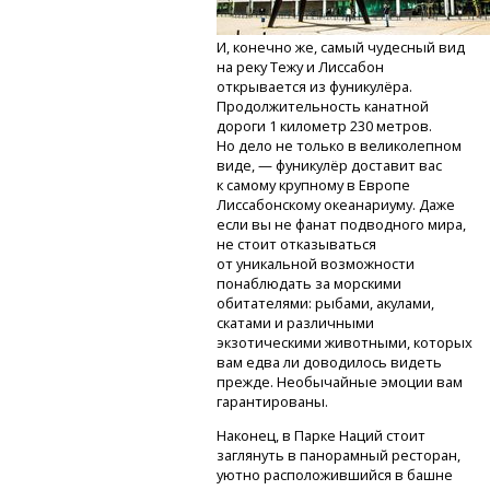
И, конечно же, самый чудесный вид
на реку Тежу и Лиссабон
открывается из фуникулёра.
Продолжительность канатной
дороги 1 километр 230 метров.
Но дело не только в великолепном
виде, — фуникулёр доставит вас
к самому крупному в Европе
Лиссабонскому океанариуму. Даже
если вы не фанат подводного мира,
не стоит отказываться
от уникальной возможности
понаблюдать за морскими
обитателями: рыбами, акулами,
скатами и различными
экзотическими животными, которых
вам едва ли доводилось видеть
прежде. Необычайные эмоции вам
гарантированы.
Наконец, в Парке Наций стоит
заглянуть в панорамный ресторан,
уютно расположившийся в башне