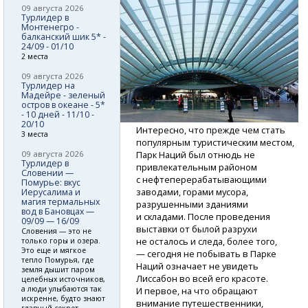
09 августа 2026
Турлидер в
Монтенегро -
балканский шик 5* -
24/09 - 01/10
2 места
09 августа 2026
Турлидер на
Мадейре - зеленый
остров в океане - 5*
- 10 дней - 11/10 -
20/10
Интересно, что прежде чем стать
3 места
популярным туристическим местом,
09 августа 2026
Парк Наций был отнюдь не
Турлидер в
привлекательным районом
Словении —
с нефтеперерабатывающими
Помурье: вкус
заводами, горами мусора,
Иерусалима и
магия термальных
разрушенными зданиями
вод в Бановцах —
и складами. После проведения
09/09 — 16/09
выставки от былой разрухи
Словения — это не
не осталось и следа, более того,
только горы и озера.
Это еще и мягкое
— сегодня не побывать в Парке
тепло Помурья, где
Наций означает не увидеть
земля дышит паром
Лиссабон во всей его красоте.
целебных источников,
а люди улыбаются так
И первое, на что обращают
искренне, будто знают
внимание путешественники,
главный секрет