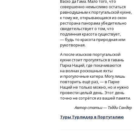
Васко да Гама. Мало того, что
совершенно немыслимо остаться
равнодушным к португальской кухне,
к тому же, открывающаяся из окон
ресторана панорама убедительно
свидетельствует о том, что
подлинная красота существует,
— будь то красота природная или
рукотворная.
А после изысков португальской
кухни стоит прогуляться в гавань
Парка Наций, где покачиваются
на волнах роскошные яхты
и прогулочные катера. Могу лишь
повторить ещё раз, — в Парке
Наций не только можно, но и нужно
провести целый день. Этот день
точно не сотрётся из вашей памяти.
Автор статьи — Тэдди Сандер
Туры Турлидер в Португалию