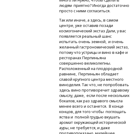
Много ли нужно, чтобы сделать
людям приятно? Иногда достаточно
просто с ними согласиться.
Так или иначе, а здесь, в самом
центре, уже оставив позади
космогонический экстаз Дали, у вас
появляется реальный шанс
испытать очень земной, и очень
желанный гастрономический экстаз,
потому что устрицы и вино в кафе и
ресторанах Перпиньяна
совершенно великолепны.
Расположенный на плодородной
равнине, Перпиньян обладает
славой крупного центра местного
виноделия. Так что, не попробовать
здесь вино противоречит здравому
смыслу, даже, если после нескольких
бокалов, как раз здравого смысла
менее всего и останется. В конце
концов, для того чтобы поглощать
яства и полной грудью вкушать
аромат окружающей исторической
ауры, не требуется, и даже
противопоказано малейшее