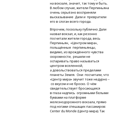
на вокзале, значит, так тому и быть.
В любом случае, жители Перпиньяна
очень серьёзно восприняли
высказывание Дали и превратили
его в слоган всего города.
Впрочем, поскольку публично Дали
назвал вокзал, и, как резонно
посчитали жители города, весь
Перпиньян, «Центром мира»,
польщённые перпиньянцы,
видимо, из врождённого чувства
скоромности, решили не
оспаривать право называться
центром вселенной,
а довольствоваться пределами
планеты Земля. Они посчитали, что
«Центр мира» звучит тоже недурно –
со вкусом и не броско. О чём
свидетельствует бросающаяся
в глаза надпись огромными белыми
буквами на платформе
железнодорожного вокзала, прямо
под ногами спешащих пассажиров:
Center du Monde (Центр мира). Так