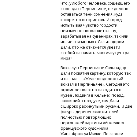
что, у любого человека, сошедшего
с поезда в Перпиньяне, не должно
оставаться тени сомнения, куда
конкретно он приехал. И город,
испытывая чувство гордости,
неизменно пополняет казну,
зарабатывая на сувенирах, так или
иначе связанных с Сальвадором
Дали. Кто же откажется увезти
с собой на память частичку центра
мира?
Вокзалу в Перпиньяне Сальвадор
Дали посвятил картину, которую так
и назвал — «Железнодорожный
вокзал в Перпиньяне». Сегодня это
огромное полотно находится в
музее Людвига в Кёльне: поезд,
зависший в воздухе, сам Дали
с широко раскинутыми руками, и две
фигуры деревенских жителей,
полностью повторяющих
персонажей картины «Анжелюс»
французского художника
Жана-Франсуа
Милле. По словам