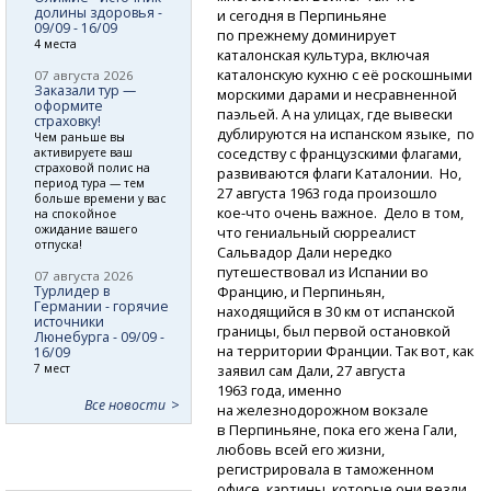
долины здоровья -
и сегодня в Перпиньяне
09/09 - 16/09
по прежнему доминирует
4 места
каталонская культура, включая
каталонскую кухню с её роскошными
07 августа 2026
Заказали тур —
морскими дарами и несравненной
оформите
паэльей. А на улицах, где вывески
страховку!
дублируются на испанском языке, по
Чем раньше вы
соседству с французскими флагами,
активируете ваш
страховой полис на
развиваются флаги Каталонии. Но,
период тура — тем
27 августа 1963 года произошло
больше времени у вас
кое-что
очень важное. Дело в том,
на спокойное
ожидание вашего
что гениальный сюрреалист
отпуска!
Сальвадор Дали нередко
путешествовал из Испании во
07 августа 2026
Турлидер в
Францию, и Перпиньян,
Германии - горячие
находящийся в 30 км от испанской
источники
границы, был первой остановкой
Люнебурга - 09/09 -
на территории Франции. Так вот, как
16/09
7 мест
заявил сам Дали, 27 августа
1963 года, именно
Все новости
на железнодорожном вокзале
в Перпиньяне, пока его жена Гали,
любовь всей его жизни,
регистрировала в таможенном
офисе картины, которые они везли