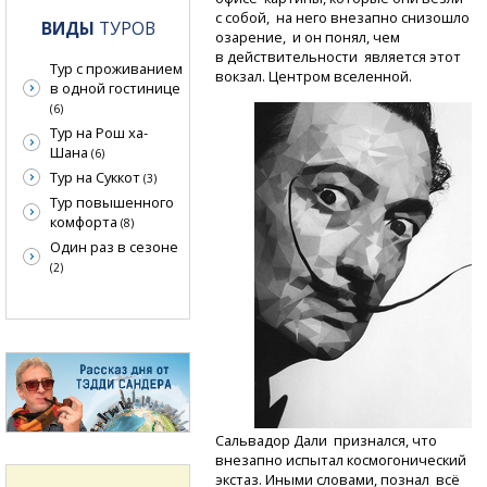
с собой, на него внезапно снизошло
ВИДЫ
ТУРОВ
озарение, и он понял, чем
в действительности является этот
Тур с проживанием
вокзал. Центром вселенной.
в одной гостинице
(6)
Тур на Рош ха-
Шана
(6)
Тур на Суккот
(3)
Тур повышенного
комфорта
(8)
Один раз в сезоне
(2)
Сальвадор Дали признался, что
внезапно испытал космогонический
экстаз. Иными словами, познал всё