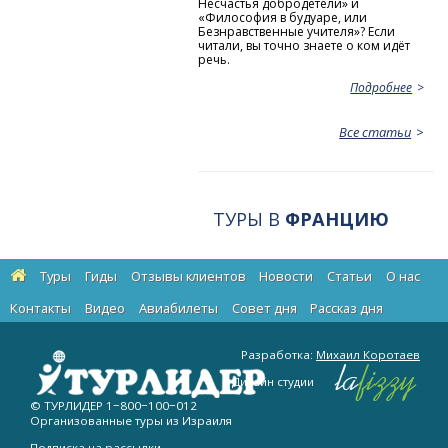
Несчастья добродетели» и
«Философия в будуаре, или
Безнравственные учителя»? Если
читали, вы точно знаете о ком идёт
речь.
Подробнее
Все статьи
ТУРЫ В
ФРАНЦИЮ
Туры
Гиды
Отзывы клиентов
Новости
Статьи
О нас
Контакты
Видео
Авиабилеты
Cовет дня
Рассказ дня
Разработка:
Михаил Коротаев
Дизайн студии
© ТУРЛИДЕР
1−800−100−012
Организованные туры из Израиля
Подписка на рассылки