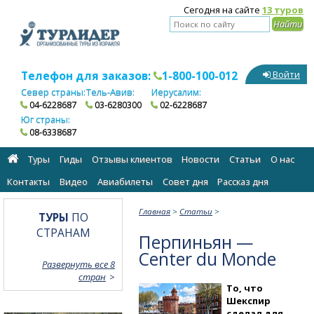
Сегодня на сайте
13 туров
Телефон для заказов:
1-800-100-012
Войти
Север страны:
Тель-Авив:
Иерусалим:
04-6228687
03-6280300
02-6228687
Юг страны:
08-6338687
Туры
Гиды
Отзывы клиентов
Новости
Статьи
О нас
Контакты
Видео
Авиабилеты
Cовет дня
Рассказ дня
Главная
>
Статьи
>
ТУРЫ
ПО
СТРАНАМ
Перпиньян —
Center du Monde
Развернуть все 8
стран
То, что
Шекспир
сделал для