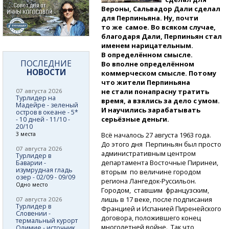
Вероны, Сальвадор Дали сделал
для Перпиньяна. Ну, почти
то же самое. Во всяком случае,
благодаря Дали, Перпиньян стал
именем нарицательным.
В определённом смысле.
ПОСЛЕДНИЕ
Во вполне определённом
НОВОСТИ
коммерческом смысле. Потому
что жители Перпиньяна
07 августа 2026
не стали понапрасну тратить
Турлидер на
время, а взялись за дело с умом.
Мадейре - зеленый
И научились зарабатывать
остров в океане - 5*
серьёзные деньги.
- 10 дней - 11/10 -
20/10
3 места
Всё началось 27 августа 1963 года.
До этого дня Перпиньян был просто
07 августа 2026
административным центром
Турлидер в
департамента Восточные Пиринеи,
Баварии -
изумрудная гладь
вторым по величине городом
озер - 02/09 - 09/09
региона
Лангедок-Руссильон.
Одно место
Городом, ставшим французским,
лишь в 17 веке, после подписания
07 августа 2026
Турлидер в
Францией и Испанией Пиренейского
Словении -
договора, положившего конец
термальный курорт
многолетней войне. Так что
Олимие - источник