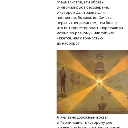
специалистов, эти образы
символизируют бессмертие,
о котором Дали размышлял
постоянно. Возможно. Хочется
верить специалистам, тем более,
что интерпретировать сюрреализм
можно
по-разному
– или так, как
кажется, или с точностью
до наоборот.
А железнодорожный вокзал
в Перпиньяне, к которому уже
в наши дни было достроено яркое