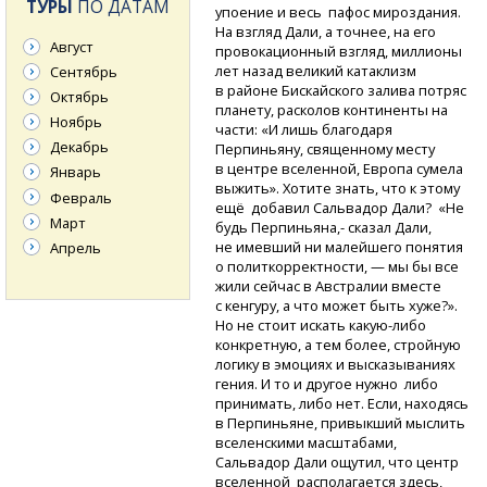
ТУРЫ
ПО ДАТАМ
упоение и весь пафос мироздания.
На взгляд Дали, а точнее, на его
Август
провокационный взгляд, миллионы
лет назад великий катаклизм
Сентябрь
в районе Бискайского залива потряс
Октябрь
планету, расколов континенты на
Ноябрь
части: «И лишь благодаря
Декабрь
Перпиньяну, священному месту
в центре вселенной, Европа сумела
Январь
выжить». Хотите знать, что к этому
Февраль
ещё добавил Сальвадор Дали? «Не
Март
будь Перпиньяна,- сказал Дали,
не имевший ни малейшего понятия
Апрель
о политкорректности, — мы бы все
жили сейчас в Австралии вместе
с кенгуру, а что может быть хуже?».
Но не стоит искать
какую-либо
конкретную, а тем более, стройную
логику в эмоциях и высказываниях
гения. И то и другое нужно либо
принимать, либо нет. Если, находясь
в Перпиньяне, привыкший мыслить
вселенскими масштабами,
Сальвадор Дали ощутил, что центр
вселенной располагается здесь,