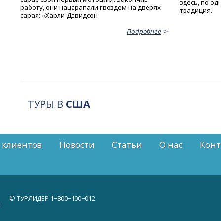
здесь, по од
работу, они нацарапали гвоздем на дверях
традиция.
сарая: «Харли-Дэвидсон
Подробнее
ТУРЫ В
США
 клиентов
Новости
Статьи
О нас
Конт
© ТУРЛИДЕР
1−800−100−012