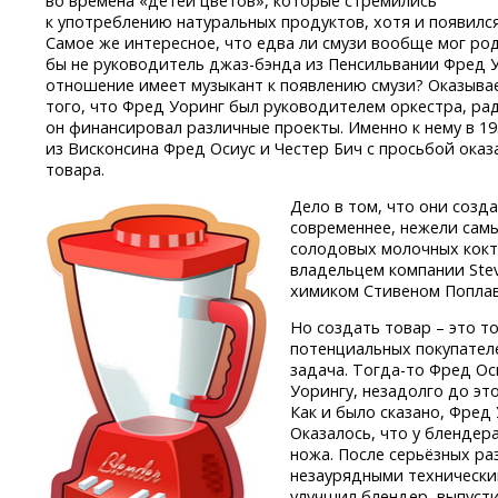
во времена «детей цветов», которые стремились
к употреблению натуральных продуктов, хотя и появился
Самое же интересное, что едва ли смузи вообще мог род
бы не руководитель
джаз-бэнда
из Пенсильвании Фред У
отношение имеет музыкант к появлению смузи? Оказывае
того, что Фред Уоринг был руководителем оркестра, ра
он финансировал различные проекты. Именно к нему в 1
из Висконсина Фред Осиус и Честер Бич с просьбой ока
товара.
Дело в том, что они созд
современнее, нежели сам
солодовых молочных кокт
владельцем компании Stev
химиком Стивеном Поплав
Но создать товар – это т
потенциальных покупателе
задача.
Тогда-то
Фред Оси
Уорингу, незадолго до э
Как и было сказано, Фред 
Оказалось, что у блендер
ножа. После серьёзных р
незаурядными технически
улучшил блендер, выпусти