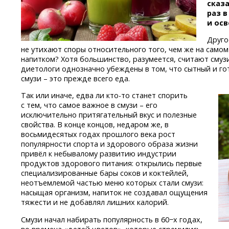
сказа
раз 
и ос
Друго
не утихают споры относительного того, чем же на самом
напитком? Хотя большинство, разумеется, считают смузи
диетологи однозначно убеждены в том, что сытный и г
смузи – это прежде всего еда.
Так или иначе, едва
ли кто-то
станет спорить
с тем, что самое важное в смузи – его
исключительно притягательный вкус и полезные
свойства. В конце концов, недаром же, в
восьмидесятых годах прошлого века рост
популярности спорта и здорового образа жизни
привёл к небывалому развитию индустрии
продуктов здорового питания: открылись первые
специализированные бары соков и коктейлей,
неотъемлемой частью меню которых стали смузи:
насыщая организм, напиток не создавал ощущения
тяжести и не добавлял лишних калорий.
Смузи начал набирать популярность в 60−х годах,