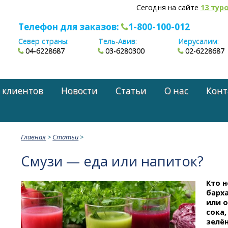
Сегодня на сайте
13 тур
Телефон для заказов:
1-800-100-012
Север страны:
Тель-Авив:
Иерусалим:
04-6228687
03-6280300
02-6228687
 клиентов
Новости
Статьи
О нас
Конт
Главная
>
Статьи
>
Смузи — еда или напиток?
Кто н
барха
или 
сока,
зелён