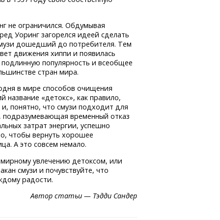
нг не ограничился. Обдумывая
ред Уоринг загорелся идеей сделать
музи дошедший до потребителя. Тем
цвет движения хиппи и появилась
л подлинную популярность и всеобщее
льшинстве стран мира.
годня в мире способов очищения
 название «детокс», как правило,
, и, понятно, что смузи подходит для
,
подразумевающая временный отказ
льных затрат энергии, успешно
то, чтобы вернуть хорошее
а. А это совсем немало.
семирному увлечению детоксом, или
акан смузи и почувствуйте, что
аждому радости.
Автор статьи — Тэдди Сандер