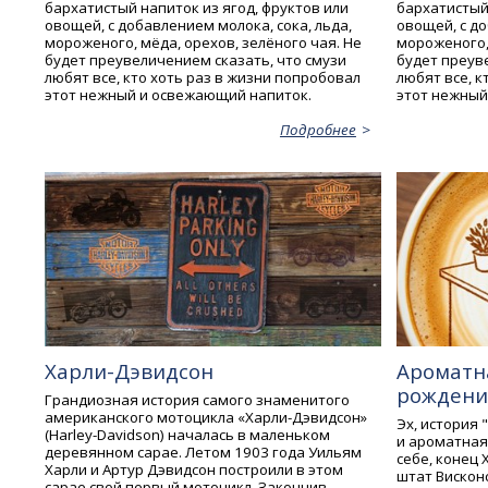
бархатистый напиток из ягод, фруктов или
бархатистый 
овощей, с добавлением молока, сока, льда,
овощей, с до
мороженого, мёда, орехов, зелёного чая. Не
мороженого, 
будет преувеличением сказать, что смузи
будет преув
любят все, кто хоть раз в жизни попробовал
любят все, к
этот нежный и освежающий напиток.
этот нежный
Подробнее
Харли-Дэвидсон
Ароматна
рождения
Грандиозная история самого знаменитого
американского мотоцикла «Харли-Дэвидсон»
Эх, история 
(Harley-Davidson) началась в маленьком
и ароматная,
деревянном сарае. Летом 1903 года Уильям
себе, конец 
Харли и Артур Дэвидсон построили в этом
штат Вискон
сарае свой первый мотоцикл. Закончив