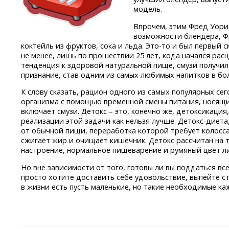
модель.
Впрочем, этим Фред Уори
возможности блендера, Ф
коктейль из фруктов, сока и льда.
Это-то
и был первый с
не менее, лишь по прошествии 25 лет, кода начался рас
тенденция к здоровой натуральной пище, смузи получи
признание, став одним из самых любимых напитков в бо
К слову сказать, рацион одного из самых популярных се
организма с помощью временной смены питания, носящий
включает смузи. Детокс – это, конечно же, детоксикация
реализации этой задачи как нельзя лучше.
Детокс-диета
от обычной пищи, переработка которой требует колосса
сжигает жир и очищает кишечник. Детокс рассчитан на 
настроение, нормальное пищеварение и румяный цвет лиц
Но вне зависимости от того, готовы ли вы поддаться в
просто хотите доставить себе удовольствие, выпейте ст
в жизни есть пусть маленькие, но такие необходимые к