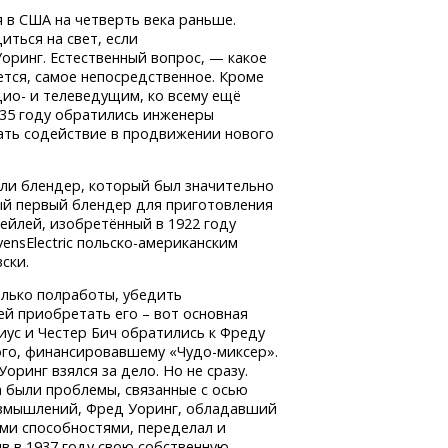
 в США на четверть века раньше.
иться на свет, если
оринг. Естественный вопрос, — какое
тся, самое непосредственное. Кроме
дио- и телеведущим, ко всему ещё
935 году обратились инженеры
зать содействие в продвижении нового
али блендер, который был значительно
ый первый блендер для приготовления
ейлей, изобретённый в 1922 году
ensElectric
польско-американским
ски.
олько полработы, убедить
й приобретать его – вот основная
ус и Честер Бич обратились к Фреду
того, финансировавшему
«Чудо-миксер».
Уоринг взялся за дело. Но не сразу.
а были проблемы, связанные с осью
азмышлений, Фред Уоринг, обладавший
ми способностями, переделал и
в в 1937 году свою собственную