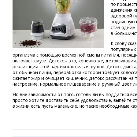
по прошеств
движения х
здоровой н
подлинную 
став одним
в большинст
К слову ска
популярных
организма с помощью временной смены питания, носящий
включает смузи. Детокс – это, конечно же, детоксикация
реализации этой задачи как нельзя лучше.
Детокс-диета
от обычной пищи, переработка которой требует колосса
сжигает жир и очищает кишечник. Детокс рассчитан на 
настроение, нормальное пищеварение и румяный цвет лиц
Но вне зависимости от того, готовы ли вы поддаться в
просто хотите доставить себе удовольствие, выпейте ст
в жизни есть пусть маленькие, но такие необходимые к