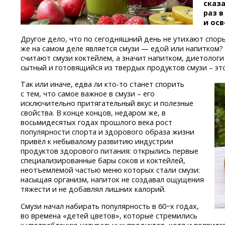
сказа
раз 
и ос
Другое дело, что по сегодняшний день не утихают спор
же на самом деле является смузи — едой или напитком?
считают смузи коктейлем, а значит напитком, диетологи
сытный и готовящийся из твердых продуктов смузи – это
Так или иначе, едва
ли кто-то
станет спорить
с тем, что самое важное в смузи – его
исключительно притягательный вкус и полезные
свойства. В конце концов, недаром же, в
восьмидесятых годах прошлого века рост
популярности спорта и здорового образа жизни
привёл к небывалому развитию индустрии
продуктов здорового питания: открылись первые
специализированные бары соков и коктейлей,
неотъемлемой частью меню которых стали смузи:
насыщая организм, напиток не создавал ощущения
тяжести и не добавлял лишних калорий.
Смузи начал набирать популярность в 60−х годах,
во времена «детей цветов», которые стремились