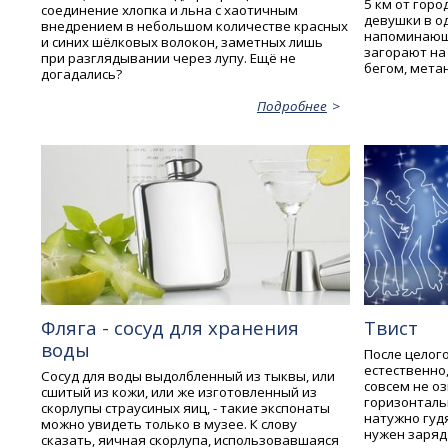
5 км от гор
соединение хлопка и льна с хаотичным
девушки в о
внедрением в небольшом количестве красных
напоминающе
и синих шёлковых волокон, заметных лишь
загорают на 
при разглядывании через лупу. Ещё не
бегом, метан
догадались?
Подробнее
Фляга - сосуд для хранения
Твист
воды
После целог
естественно,
Сосуд для воды выдолбленный из тыквы, или
совсем не о
сшитый из кожи, или же изготовленный из
горизонталь
скорлупы страусиных яиц, - такие экспонаты
натужно гудя
можно увидеть только в музее. К слову
нужен заряд 
сказать, яичная скорлупа, использовавшаяся