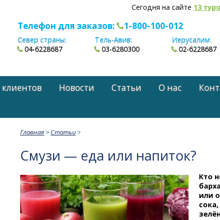
Сегодня на сайте
13 тур
Телефон для заказов:
1-800-100-012
Север страны:
Тель-Авив:
Иерусалим:
04-6228687
03-6280300
02-6228687
 клиентов
Новости
Статьи
О нас
Конт
Главная
>
Статьи
>
Смузи — еда или напиток?
Кто н
барха
или 
сока,
зелён