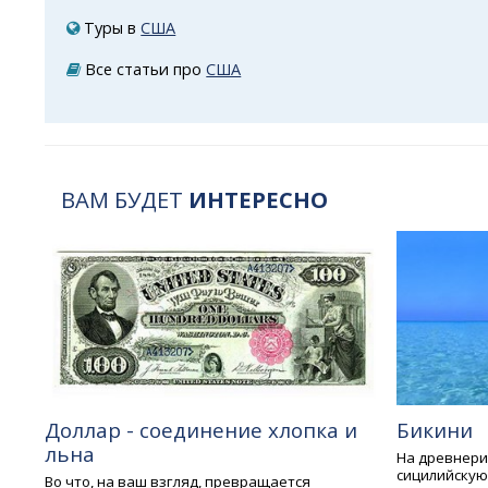
Туры в
США
Все статьи про
США
ВАМ БУДЕТ
ИНТЕРЕСНО
Доллар - соединение хлопка и
Бикини
льна
На древнери
сицилийскую 
Во что, на ваш взгляд, превращается