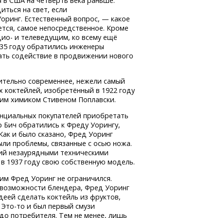
 в США на четверть века раньше.
иться на свет, если
оринг. Естественный вопрос, — какое
тся, самое непосредственное. Кроме
дио- и телеведущим, ко всему ещё
935 году обратились инженеры
зать содействие в продвижении нового
чительно современнее, нежели самый
 коктейлей, изобретённый в 1922 году
ким
химиком Стивеном Поплавски.
енциальных покупателей приобретать
 Бич обратились к Фреду Уорингу,
Как и было сказано, Фред Уоринг
были проблемы, связанные с осью ножа.
ий незаурядными техническими
 в 1937 году свою собственную модель.
им Фред Уоринг не ограничился.
возможности блендера, Фред Уоринг
деей сделать коктейль из фруктов,
.
Это-то
и был первый смузи
о потребителя. Тем не менее, лишь