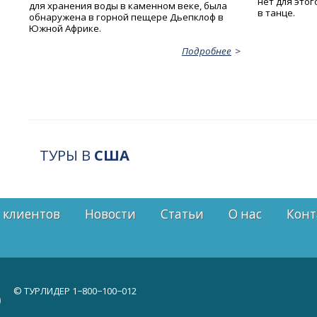
нет для этог
для хранения воды в каменном веке, была
в танце.
обнаружена в горной пещере Дьепклоф в
Южной Африке.
Подробнее
ТУРЫ В
США
 клиентов
Новости
Статьи
О нас
Конт
© ТУРЛИДЕР
1−800−100−012