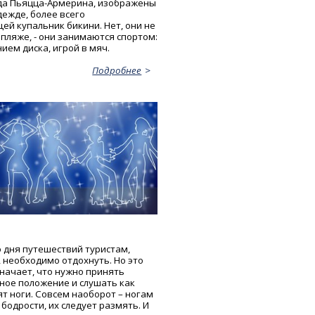
ода Пьяцца-Армерина, изображены
дежде, более всего
й купальник бикини. Нет, они не
пляже, - они занимаются спортом:
ием диска, игрой в мяч.
Подробнее
о дня путешествий туристам,
 необходимо отдохнуть. Но это
значает, что нужно принять
ное положение и слушать как
т ноги. Совсем наоборот – ногам
бодрости, их следует размять. И