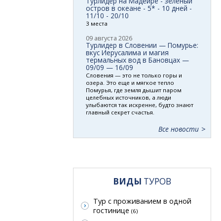
Турлидер на Мадейре - зеленый
остров в океане - 5* - 10 дней -
11/10 - 20/10
3 места
09 августа 2026
Турлидер в Словении — Помурье:
вкус Иерусалима и магия
термальных вод в Бановцах —
09/09 — 16/09
Словения — это не только горы и
озера. Это еще и мягкое тепло
Помурья, где земля дышит паром
целебных источников, а люди
улыбаются так искренне, будто знают
главный секрет счастья.
Все новости
ВИДЫ
ТУРОВ
Тур с проживанием в одной
гостинице
(6)