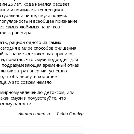
ии 25 лет, кода начался расцвет
иппи и появилась тенденция к
атуральной пище, смузи получил
популярность и всеобщее признание,
 из самых любимых напитков
ве стран мира.
зать, рацион одного из самых
 сегодня в мире способов очищения
 название «детокс», как правило,
, и, понятно, что смузи подходит для
,
подразумевающая временный отказ
льных затрат энергии, успешно
то, чтобы вернуть хорошее
а. А это совсем немало.
семирному увлечению детоксом, или
акан смузи и почувствуйте, что
аждому радости.
Автор статьи — Тэдди Сандер