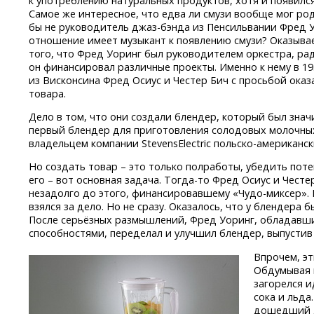
к употреблению натуральных продуктов, хотя и появился
Самое же интересное, что едва ли смузи вообще мог род
бы не руководитель
джаз-бэнда
из Пенсильвании Фред У
отношение имеет музыкант к появлению смузи? Оказывае
того, что Фред Уоринг был руководителем оркестра, ра
он финансировал различные проекты. Именно к нему в 1
из Висконсина Фред Осиус и Честер Бич с просьбой ока
товара.
Дело в том, что они создали блендер, который был зна
первый блендер для приготовления солодовых молочных
владельцем компании StevensElectric
польско-американс
Но создать товар – это только полработы, убедить пот
его – вот основная задача.
Тогда-то
Фред Осиус и Честер
незадолго до этого, финансировавшему
«Чудо-миксер».
взялся за дело. Но не сразу. Оказалось, что у блендера 
После серьёзных размышлений, Фред Уоринг, обладавш
способностями, переделал и улучшил блендер, выпустив
Впрочем, эт
Обдумывая 
загорелся и
сока и льда
дошедший д