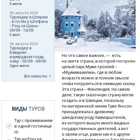
3 места
06 августа 2026
Турлидер в Штирии
- в гостях у Штефана
- Рош ха-Шана -
09/09 - 16/09
5 мест
06 августа 2026
Турлидер в
Баварии -
Но что самое важное, — есть
изумрудная гладь
на свете страна, в которой построен
озер - 02/09 - 09/09
Одно место
целый парк
Муми-троллей
–
«Муумимааилма», где в любом
Все новости
возрасте можно в полном смысле
слова погрузиться в ожившую сказку.
Эта страна – Финляндия. На самом
деле, такую сказочную страну могли
создать и в Швеции, поскольку
по материнской линии Туве Янссон
ВИДЫ
ТУРОВ
принадлежала к древнему
шведскому роду Хаммарштенов,
Тур с проживанием
из которого вышло много видных
в одной гостинице
государственных деятелей, а вот
(6)
о своём отце, равно как и о других
Тур на Рош ха-
финских родственниках Туве Марика