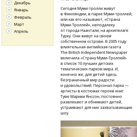
Декабрь
Сегодня
Муми-тролли
живут
Январь
в Финляндии, в парке
Муми-троллей,
Февраль
или как его называют, «Страна
Март
Муми-Троллей»,
неподалеку
от города Наантали, на архипелаге
Апрель
Турку. Они живут на своем
собственном острове. В 2005 году
влиятельная английская газета
The British Independent Newspaper
включила «Страну
Муми-Троллей»
в список 10 лучших детских
тематических парков мира. И,
конечно же, для детей здесь
безграничный мир радости
и удовольствий. Персонал парка —
артисты в костюмах героев книг
Туве Марики Янссон, постоянно
развлекают и обнимают детей,
устраивают для них захватывающие
шоу.