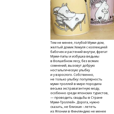
Тем не менее, голубой
Муми-дом,
желтый домик Хемуля с коллекцией
бабочек и растений внутри, фрегат
Муми-папы
и избушка ведьмы
в Волшебном лесу, без всяких
сомнений, вызовут добрую
ностальгическую улыбку
и у взрослого. Собственно,
не только улыбку: популярность
муми-троллей
в мире породила
весьма экстравагантную моду,
особенно среди японских туристов,
— проводить свадьбы в Стране
Муми-Троллей».
Дорога, нужно
сказать, не близкая – лететь
из Японии в Финляндию не менее