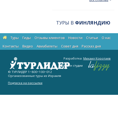
ТУРЫ В
ФИНЛЯНДИЮ
Туры
Гиды
Отзывы клиентов
Новости
Статьи
О нас
Контакты
Видео
Авиабилеты
Cовет дня
Рассказ дня
Разработка:
Михаил Коротаев
Дизайн студии
© ТУРЛИДЕР
1−800−100−012
Организованные туры из Израиля
Подписка на рассылки