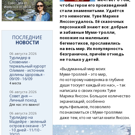
чтобы герои его произведений
стали знаменитыми. Удаётся
это немногим. Туве Марике
Янссон удалось. Её сказочных
персонажей знают все: добрые
и забавные
Муми-тролли,
ПОСЛЕДНИЕ
похожие на маленьких
НОВОСТИ
бегемотиков, прославились
на весь мир. Их популярность
06 августа 2026
безгранична, причём отнюдь
Турлидер в
не только у детей.
Словении -
термальный курорт
«Выдуманный мир моих
Олимие - источник
Муми-троллей
– это мир,
долины здоровья -
09/09 - 16/09
по которому наверняка в глубине
4 места
души тоскует каждый из нас», – так
написала о своих героях Туве
06 августа 2026
Марика Янссон. Большое количество
Совет дня —
Личный поход
экранизаций, особенно
Для нас это важно!
мультфильмов, позволило
познакомиться
с Муми-троллями
06 августа 2026
Турлидер на
даже тем, кто не читал книги Янссон.
Мадейре - зеленый
остров в океане - 5*
- 10 дней - 11/10 -
20/10