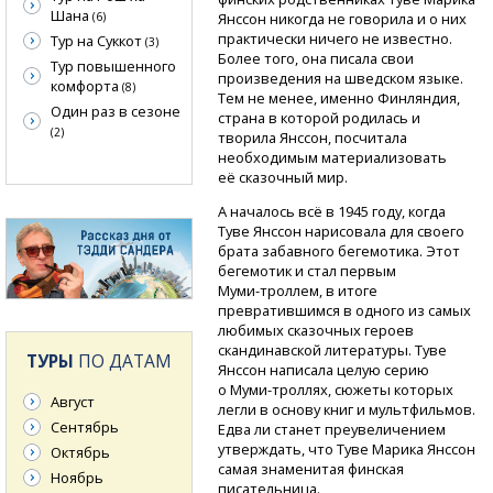
Шана
(6)
Янссон никогда не говорила и о них
практически ничего не известно.
Тур на Суккот
(3)
Более того, она писала свои
Тур повышенного
произведения на шведском языке.
комфорта
(8)
Тем не менее, именно Финляндия,
Один раз в сезоне
страна в которой родилась и
(2)
творила Янссон, посчитала
необходимым материализовать
её сказочный мир.
А началось всё в 1945 году, когда
Туве Янссон нарисовала для своего
брата забавного бегемотика. Этот
бегемотик и стал первым
Муми-троллем,
в итоге
превратившимся в одного из самых
любимых сказочных героев
скандинавской литературы. Туве
ТУРЫ
ПО ДАТАМ
Янссон написала целую серию
о Муми-троллях,
сюжеты которых
Август
легли в основу книг и мультфильмов.
Сентябрь
Едва ли станет преувеличением
утверждать, что Туве Марика Янссон
Октябрь
самая знаменитая финская
Ноябрь
писательница.