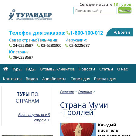
Сегодня на сайте
13 туров
Телефон для заказов:
1-800-100-012
Войти
Север страны:
Тель-Авив:
Иерусалим:
04-6228687
03-6280300
02-6228687
Юг страны:
08-6338687
Туры
Гиды
Отзывы клиентов
Новости
Статьи
О нас
Контакты
Видео
Авиабилеты
Cовет дня
Рассказ дня
Главная
>
Статьи
>
ТУРЫ
ПО
СТРАНАМ
Страна Муми
-
Троллей
Развернуть все 8
стран
Каждый
писатель
мечтает о том,