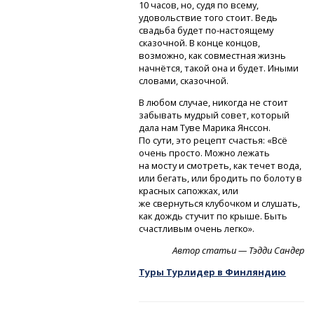
10 часов, но, судя по всему,
удовольствие того стоит. Ведь
свадьба будет
по-настоящему
сказочной. В конце концов,
возможно, как совместная жизнь
начнётся, такой она и будет. Иными
словами, сказочной.
В любом случае, никогда не стоит
забывать мудрый совет, который
дала нам Туве Марика Янссон.
По сути, это рецепт счастья: «Всё
очень просто. Можно лежать
на мосту и смотреть, как течет вода,
или бегать, или бродить по болоту в
красных сапожках, или
же свернуться клубочком и слушать,
как дождь стучит по крыше. Быть
счастливым очень легко».
Автор статьи — Тэдди Сандер
Туры Турлидер в Финляндию