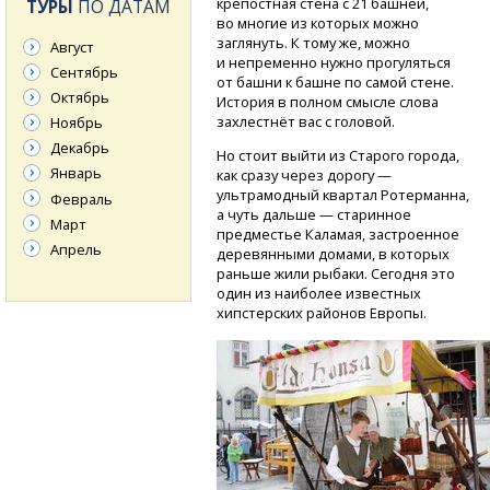
крепостная стена с 21 башней,
ТУРЫ
ПО ДАТАМ
во многие из которых можно
заглянуть. К тому же, можно
Август
и непременно нужно прогуляться
Сентябрь
от башни к башне по самой стене.
Октябрь
История в полном смысле слова
захлестнёт вас с головой.
Ноябрь
Декабрь
Но стоит выйти из Старого города,
Январь
как сразу через дорогу —
ультрамодный квартал Ротерманна,
Февраль
а чуть дальше — старинное
Март
предместье Каламая, застроенное
Апрель
деревянными домами, в которых
раньше жили рыбаки. Сегодня это
один из наиболее известных
хипстерских районов Европы.