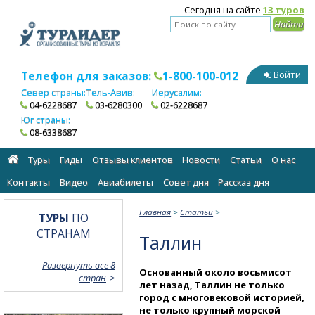
Сегодня на сайте
13 туров
Телефон для заказов:
1-800-100-012
Войти
Север страны:
Тель-Авив:
Иерусалим:
04-6228687
03-6280300
02-6228687
Юг страны:
08-6338687
Туры
Гиды
Отзывы клиентов
Новости
Статьи
О нас
Контакты
Видео
Авиабилеты
Cовет дня
Рассказ дня
Главная
>
Статьи
>
ТУРЫ
ПО
СТРАНАМ
Таллин
Развернуть все 8
Основанный около восьмисот
стран
лет назад, Таллин не только
город с многовековой историей,
не только крупный морской