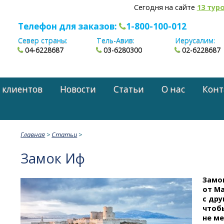
Сегодня на сайте
13 тур
Телефон для заказов:
1-800-100-012
Север страны:
Тель-Авив:
Иерусалим:
04-6228687
03-6280300
02-6228687
 клиентов
Новости
Статьи
О нас
Конт
Главная
>
Статьи
>
Замок Иф
Замо
от Ма
с дру
чтобы
не ме