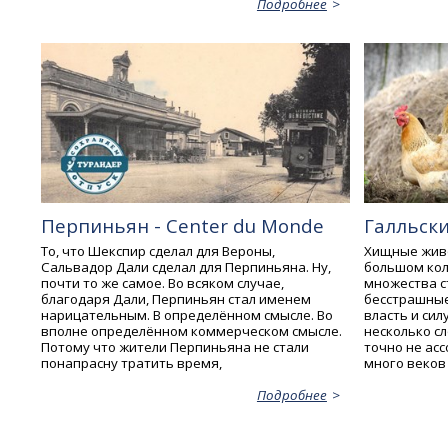
Подробнее
Перпиньян - Center du Monde
Галльски
То, что Шекспир сделал для Вероны,
Хищные живо
Сальвадор Дали сделал для Перпиньяна. Ну,
большом кол
почти то же самое. Во всяком случае,
множества с
благодаря Дали, Перпиньян стал именем
бесстрашны
нарицательным. В определённом смысле. Во
власть и сил
вполне определённом коммерческом смысле.
несколько с
Потому что жители Перпиньяна не стали
точно не асс
понапрасну тратить время,
много веков
Подробнее