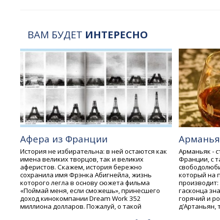
ВАМ БУДЕТ
ИНТЕРЕСНО
Афера из Франции
Арманья
История не избирательна: в ней остаются как
Арманьяк - 
имена великих творцов, так и великих
Франции, с 
аферистов. Скажем, история бережно
свободолюби
сохранила имя Фрэнка Абигнейла, жизнь
который на 
которого легла в основу сюжета фильма
производит:
«Поймай меня, если сможешь», принесшего
гасконца зна
доход кинокомпании Dream Work 352
горячий и р
миллиона долларов. Пожалуй, о такой
д’Артаньян,