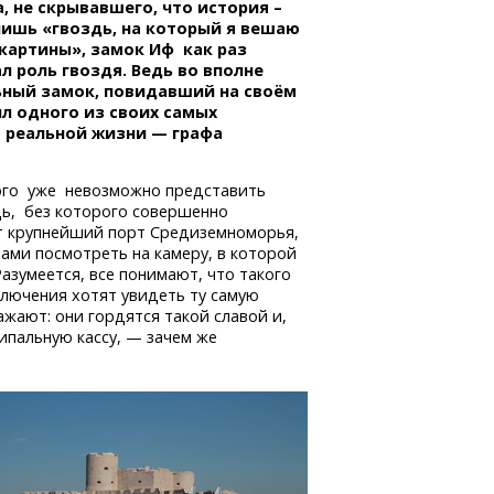
 не скрывавшего, что история –
лишь «гвоздь, на который я вешаю
картины», замок Иф как раз
л роль гвоздя. Ведь во вполне
ьный замок, повидавший на своём
л одного из своих самых
в реальной жизни — графа
рого уже невозможно представить
дь, без которого совершенно
т крупнейший порт Средиземноморья,
зами посмотреть на камеру, в которой
азумеется, все понимают, что такого
сключения хотят увидеть ту самую
жают: они гордятся такой славой и,
ципальную кассу, — зачем же