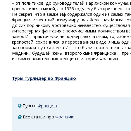
– от политиков до руководителей Парижской коммуны, 
превратился в музей, а в 1926 году ему был присвоен ст
Не секрет, что в замке Иф содержался один из самых т
Франции, известный всему миру, как Железная Маска. Уз
до сих пор никому достоверно неизвестно существовал 
литературная фантазия с неисчислимым количеством верс
замок Иф практически не подвергался атакам, то, избе
крепостей, сохранился в первозданном виде. Лишь оди
заговорили пушки замка Иф: это были торжественные з
Медичи, будущей жены второго сына Франциска I, прин
из самых влиятельных женщин в истории Франции.
Туры Турлидер во Францию
Туры в
Францию
Все статьи про
Францию