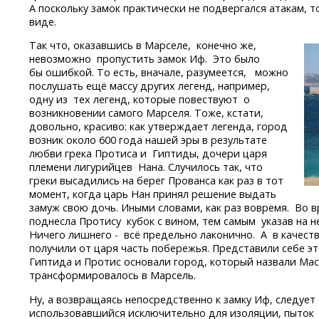
А поскольку замок практически не подвергался атакам, 
виде.
Так что, оказавшись в Марселе, конечно же,
невозможно пропустить замок Иф. Это было
бы ошибкой. То есть, вначале, разумеется, можно
послушать ещё массу других легенд, например,
одну из тех легенд, которые повествуют о
возникновении самого Марселя. Тоже, кстати,
довольно, красиво: как утверждает легенда, город
возник около 600 года нашей эры в результате
любви грека Протиса и Гиптиды, дочери царя
племени лигурийцев Нана. Случилось так, что
греки высадились на берег Прованса как раз в тот
момент, когда царь Нан принял решение выдать
замуж свою дочь. Иными словами, как раз вовремя. Во 
поднесла Протису кубок с вином, тем самым указав на н
Ничего лишнего - всё предельно лаконично. А в качес
получили от царя часть побережья. Представили себе эт
Гиптида и Протис основали город, который назвали Мас
трансформировалось в Марсель.
Ну, а возвращаясь непосредственно к замку Иф, следует с
использовавшийся исключительно для изоляции, пыток 