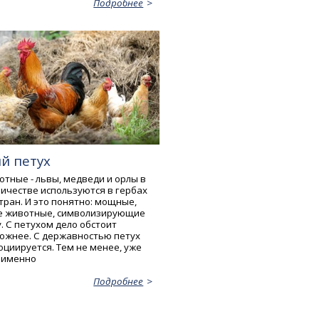
Подробнее
й петух
тные - львы, медведи и орлы в
ичестве используются в гербах
тран. И это понятно: мощные,
е животные, символизирующие
у. С петухом дело обстоит
ложнее. С державностью петух
оциируется. Тем не менее, уже
 именно
Подробнее