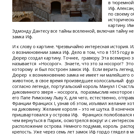
в тюремной 
Иф. Алексан
по своему о
исторически
картину. И
Эдмонду Дантесу все тайны вселенной, включая тайну н
замка Иф.
И к слову о картине. Чрезвычайно интересная история. И
о возникновении замка Иф. Дело в том, что в 1515 году
Дюрер создал картину. Точнее, гравюру. Эта всемирно 
называется «Носорог». Знаете, что это за носорог? Это
которому и был построен замок Иф. Если верить легенд
Дюрер к возникновению замка не имеет ни малейшего 
животное, в свое время произведшее колоссальный фурор
согласно легенде, португальский король Мануэл I Счас
диковинного зверя – носорога, поразмыслив некоторое 
его Папе Римскому Льву X, для чего, естественно, отпра
Франции Франциск I, узнав об этом, изъявил желание хо
на диковинку. Желание короля – это не шутка. В конечн
пришвартовался у острова Иф. Франциск полюбовался н
чем вернуться в Париж, осмотрелся вокруг и с интересо
расположение острова. Немного подумав, король распо
крепость. Уже через семь лет замок Иф гордо глядел в м