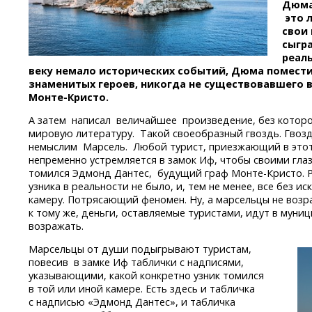
Дюма,
это 
свои 
сыгра
реал
веку немало исторических событий, Дюма помести
знаменитых героев, никогда не существовавшего 
Монте-Кристо.
А затем написал величайшее произведение, без кото
мировую литературу. Такой своеобразный гвоздь. Гвоз
немыслим Марсель. Любой турист, приезжающий в это
непременно устремляется в замок Иф, чтобы своими гла
томился Эдмонд Дантес, будущий граф
Монте-Кристо.
Р
узника в реальности не было, и, тем не менее, все без и
камеру. Потрясающий феномен. Ну, а марсельцы не возра
к тому же, деньги, оставляемые туристами, идут в муни
возражать.
Марсельцы от души подыгрывают туристам,
повесив в замке Иф таблички с надписями,
указывающими, какой конкретно узник томился
в той или иной камере. Есть здесь и табличка
с надписью «Эдмонд Дантес», и табличка