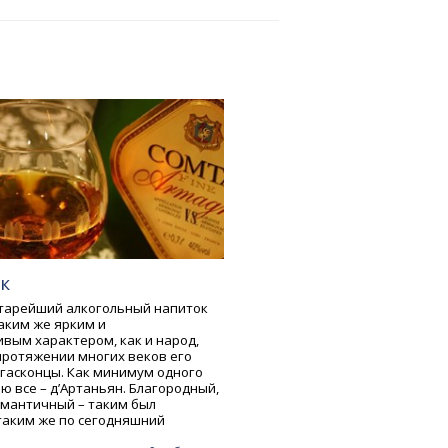
к
старейший алкогольный напиток
таким же ярким и
вым характером, как и народ,
протяжении многих веков его
 гасконцы. Как минимум одного
ю все – д’Артаньян. Благородный,
омантичный – таким был
 таким же по сегодняшний