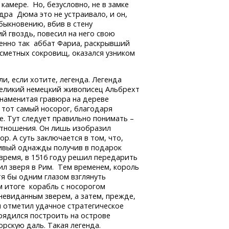
камере. Но, безусловно, не в замке
дра Дюма это не устраивало, и он,
быкновению, вбив в стену
й гвоздь, повесил на него свою
менно так аббат Фариа, раскрывший
есметных сокровищ, оказался узником
ли, если хотите, легенда. Легенда
 великий немецкий живописец Альбрехт
знаменитая гравюра на дереве
 тот самый носорог, благодаря
е. Тут следует правильно понимать –
отношения. Он лишь изобразил
. А суть заключается в том, что,
тливый однажды получив в подарок
время, в 1516 году решил передарить
вил зверя в Рим. Тем временем, король
тя бы одним глазом взглянуть
ом итоге корабль с носорогом
евиданным зверем, а затем, прежде,
м отметил удачное стратегическое
рядился построить на острове
орскую даль. Такая легенда.