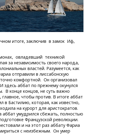
ечном итоге, заключив в замок Иф,
 монах, овладевший техникой
пая за независимость своего народа,
лониальных властей. Разумеется, как
 Фариа отправили в лиссабонскую
аточно комфортной. Он организовал
И здесь аббат по прежнему окунулся
. В конце концов, не суть важно
, главное, чтобы против. В итоге аббат
л в Бастилию, которая, как известно,
ходила на курорт для аристократов.
а аббат умудрился сбежать, полностью
 подготовке Французской революции.
рестовали и на этот раз аббату Фариа
мириться с неизбежным. Он умер