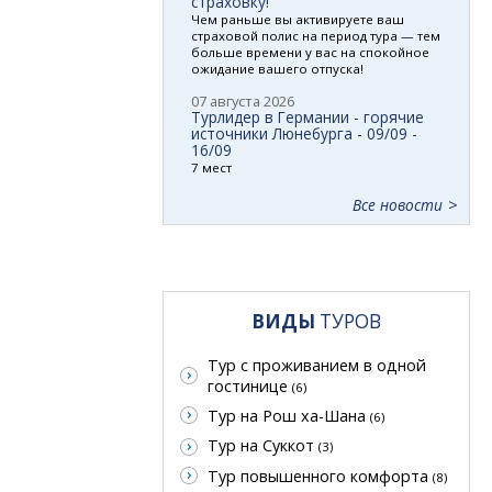
страховку!
Чем раньше вы активируете ваш
страховой полис на период тура — тем
больше времени у вас на спокойное
ожидание вашего отпуска!
07 августа 2026
Турлидер в Германии - горячие
источники Люнебурга - 09/09 -
16/09
7 мест
Все новости
ВИДЫ
ТУРОВ
Тур с проживанием в одной
гостинице
(6)
Тур на Рош ха-Шана
(6)
Тур на Суккот
(3)
Тур повышенного комфорта
(8)