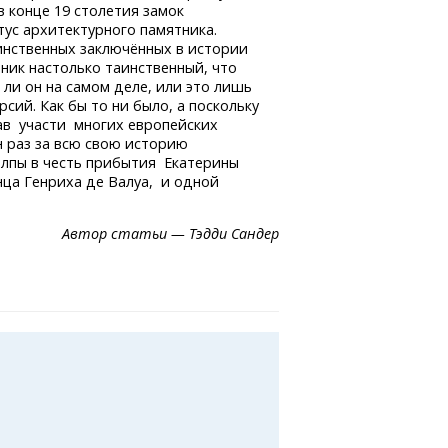
в конце 19 столетия замок
атус архитектурного памятника.
аинственных заключённых в истории
ник настолько таинственный, что
ли он на самом деле, или это лишь
ий. Как бы то ни было, а поскольку
жав участи многих европейских
н раз за всю свою историю
алпы в честь прибытия Екатерины
ца Генриха де Валуа, и одной
Автор статьи — Тэдди Сандер