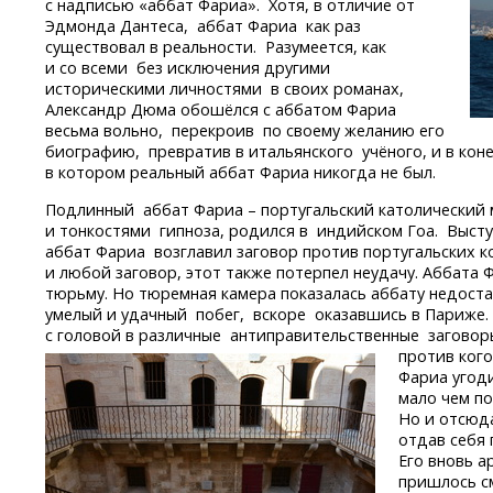
с надписью «аббат Фариа». Хотя, в отличие от
Эдмонда Дантеса, аббат Фариа как раз
существовал в реальности. Разумеется, как
и со всеми без исключения другими
историческими личностями в своих романах,
Александр Дюма обошёлся с аббатом Фариа
весьма вольно, перекроив по своему желанию его
биографию, превратив в итальянского учёного, и в кон
в котором реальный аббат Фариа никогда не был.
Подлинный аббат Фариа – португальский католический
и тонкостями гипноза, родился в индийском Гоа. Высту
аббат Фариа возглавил заговор против португальских ко
и любой заговор, этот также потерпел неудачу. Аббата
тюрьму. Но тюремная камера показалась аббату недост
умелый и удачный побег, вскоре оказавшись в Париже. 
с головой в различные антиправительственные заговоры
против кого
Фариа угоди
мало чем по
Но и отсюд
отдав себя
Его вновь а
пришлось с