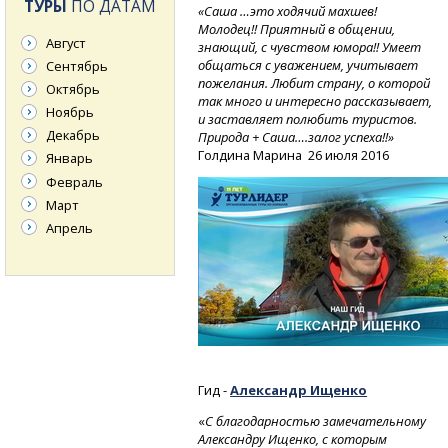
ТУРЫ
ПО ДАТАМ
«Саша …это ходячий махшев!
Молодец!! Приятный в общении,
Август
знающий, с чувством юмора!! Умеет
общаться с уважением, учитывает
Сентябрь
пожелания. Любит страну, о которой
Октябрь
так много и интересно рассказывает,
Ноябрь
и заставляет полюбить туристов.
Декабрь
Природа + Саша….залог успеха!!»
Голдина Марина
26 июля 2016
Январь
Февраль
Март
Апрель
Гид -
Александр Ищенко
«
С благодарностью замечательному
Александру Ищенко, с которым