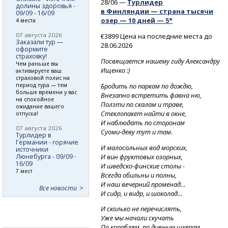
28/06 —
Турлидер
долины здоровья -
в Финляндии — страна тысячи
09/09 - 16/09
озер — 10 дней — 5*
4 места
07 августа 2026
€3899 Цена на последние места до
Заказали тур —
28.06.2026
оформите
страховку!
Посвящается нашему гиду Александру
Чем раньше вы
Ищенко :)
активируете ваш
страховой полис на
Бродить по паркам по дождю,
период тура — тем
больше времени у вас
Внезапно встретить фавна ню,
на спокойное
Ползти по скалам и траве,
ожидание вашего
Стеклопакет найти в окне,
отпуска!
И наблюдать по сторонам
07 августа 2026
Суоми-деву
тут и там.
Турлидер в
Германии - горячие
И малосольных вод морских,
источники
И вин фруктовых озорных,
Люнебурга - 09/09 -
16/09
И шведско-финские
столы -
7 мест
Всегда обильны и полны,
И наш вечерний променад…
Все новости
И сидр, и видр, и шоколад…
И сколько не перечислять,
Уже мы начали скучать
По кораблям, по дивным шхерам,