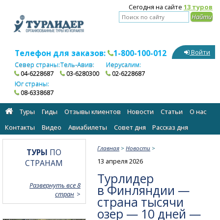
Сегодня на сайте
13 туров
Телефон для заказов:
1-800-100-012
Войти
Север страны:
Тель-Авив:
Иерусалим:
04-6228687
03-6280300
02-6228687
Юг страны:
08-6338687
Туры
Гиды
Отзывы клиентов
Новости
Статьи
О нас
Контакты
Видео
Авиабилеты
Cовет дня
Рассказ дня
Главная
>
Новости
>
ТУРЫ
ПО
13 апреля 2026
СТРАНАМ
Турлидер
Развернуть все 8
в Финляндии —
стран
страна тысячи
озер — 10 дней —