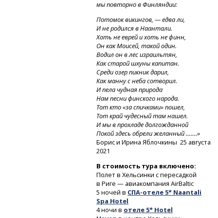
мы повторно в Финляндии:
Потомок викингов, — едва ли,
И не родился в Наантали.
Хоть не еврей и хоть не финн,
Он как Моисей, такой один.
Водил он в лес израильтян,
Как старой шхуны капитан.
Среди озер пикник дарил,
Как манну с неба сотворил.
И пела чудная природа
Нам песни финского народа.
Тот кто «за спичками» пошел,
Тот край чудесный там нашел.
И мы в прохладе долгожданной
Покой здесь обрели желанный …….»
Борис и Ирина Яблочкины 25 августа
2021
В стоимость тура включено:
Полет в Хельсинки с пересадкой
в Риге — авиакомпания AirBaltic
5 ночей
в
СПА-отеле
5* Naantali
Spa Hotel
4 ночи в
отеле 5* Hotel