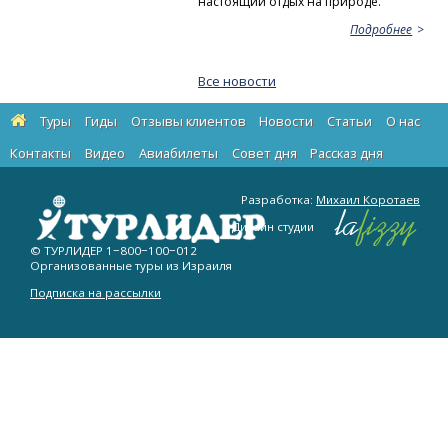
настоящий отдых на природе.
Подробнее
Все новости
Туры
Гиды
Отзывы клиентов
Новости
Статьи
О нас
Контакты
Видео
Авиабилеты
Cовет дня
Рассказ дня
Разработка:
Михаил Коротаев
Дизайн студии
© ТУРЛИДЕР
1−800−100−012
Организованные туры из Израиля
Подписка на рассылки