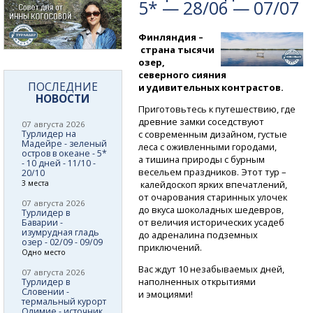
5* — 28/06 — 07/07
Финляндия –
страна тысячи
озер,
северного сияния
ПОСЛЕДНИЕ
и удивительных контрастов.
НОВОСТИ
Приготовьтесь к путешествию, где
древние замки соседствуют
07 августа 2026
Турлидер на
с современным дизайном, густые
Мадейре - зеленый
леса с оживленными городами,
остров в океане - 5*
а тишина природы с бурным
- 10 дней - 11/10 -
весельем праздников. Этот тур –
20/10
3 места
калейдоскоп ярких впечатлений,
от очарования старинных улочек
07 августа 2026
до вкуса шоколадных шедевров,
Турлидер в
от величия исторических усадеб
Баварии -
изумрудная гладь
до адреналина подземных
озер - 02/09 - 09/09
приключений.
Одно место
Вас ждут 10 незабываемых дней,
07 августа 2026
наполненных открытиями
Турлидер в
Словении -
и эмоциями!
термальный курорт
Олимие - источник