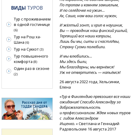
По тропам и камням замшелым,
ВИДЫ
ТУРОВ
И по селёдочке на ужин…
Ах, Саша, нам ваш голос нужен,
Тур с проживанием
в одной гостинице
И жёлтый зонт, и хрип в наушник,
Вы — проводник наш финский ушлый,
(6)
Терпящий все наши капризы,
Тур на Рош ха-
Лишь бы мы, сыты и счастлИвы,
Шана
(6)
Страну Суоми полюбили.
Тур на Суккот
(3)
Тур повышенного
И мы влюбились…
комфорта
Мы здесь были,
(8)
Мы благодарны, мы вернёмся!
Один раз в сезоне
Уж не отвертитесь — напьёмся!
(2)
26 августа 2022 года, Хельсинки,
Елена
«Тур в Финляндию превзошел все наши
ожидания! Спасибо Александру за
доброжелательность
и профессионализм. Ждем новых туров
с гидом Александром
Ищенко. »
Светлана и Геннадий
Радовольские 16 августа 2017