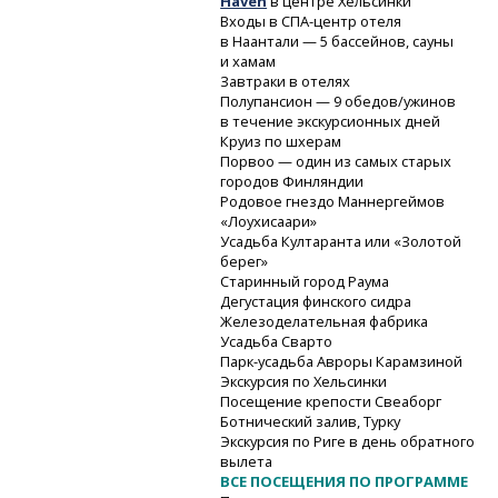
Haven
в центре Хельсинки
Входы
в СПА-центр
отеля
в Наантали — 5 бассейнов, сауны
и хамам
Завтраки в отелях
Полупансион — 9 обедов/ужинов
в течение экскурсионных дней
Круиз по шхерам
Порвоо — один из самых старых
городов Финляндии
Родовое гнездо Маннергеймов
«Лоухисаари»
Усадьба Култаранта или «Золотой
берег»
Старинный город Раума
Дегустация финского сидра
Железоделательная фабрика
Усадьба Сварто
Парк-усадьба
Авроры Карамзиной
Экскурсия по Хельсинки
Посещение крепости Свеаборг
Ботнический залив, Турку
Экскурсия по Риге в день обратного
вылета
ВСЕ ПОСЕЩЕНИЯ ПО ПРОГРАММЕ