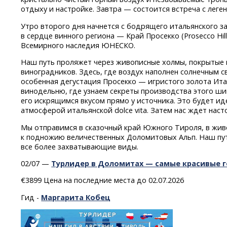
отдыху и настройке. Завтра — состоится встреча с леге
Утро второго дня начнется с бодрящего итальянского за
в сердце винного региона — Край Просекко (Prosecco Hil
Всемирного наследия ЮНЕСКО.
Наш путь проляжет через живописные холмы, покрытые
виноградников. Здесь, где воздух наполнен солнечным с
особенная дегустация Просекко — игристого золота Ит
винодельню, где узнаем секреты производства этого ши
его искрящимся вкусом прямо у источника. Это будет ид
атмосферой итальянской dolce vita. Затем нас ждет нас
Мы отправимся в сказочный край Южного Тироля, в жив
к подножию величественных Доломитовых Альп. Наш пу
все более захватывающие виды.
02/07 —
Турлидер в Доломитах — самые красивые 
€3899 Цена на последние места до 02.07.2026
Гид -
Маргарита Кобец