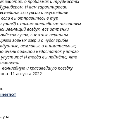
ых заботах, о проблемах и трудностях
Турлидером. И вам гарантирован
еснейшие экскурсии и вкуснейшие
А если вы отправитесь в тур
ь лучше?) с таким волшебным названием
ю! Звенящий воздух, все оттенки
ьпийских лугах, снежные вершины
рюза горных озёр и о чудо! грибы
 радушные, вежливые и внимательные,
 но очень большой недостаток у этого
е упустите! И тогда вы поймёте, что
возможно.
, волшебную и красивейшую поездку
на 11 августа 2022
ль
einerhof
сауна