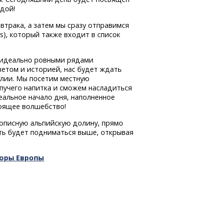
ндой!
втрака, а затем мы сразу отправимся
ls), который также входит в список
 идеально ровными рядами
ветом и историей, нас будет ждать
алии. Мы посетим местную
пучего напитка и сможем насладиться
еальное начало дня, наполненное
тоящее волшебство!
описную альпийскую долину, прямо
ть будет подниматься выше, открывая
горы Европы