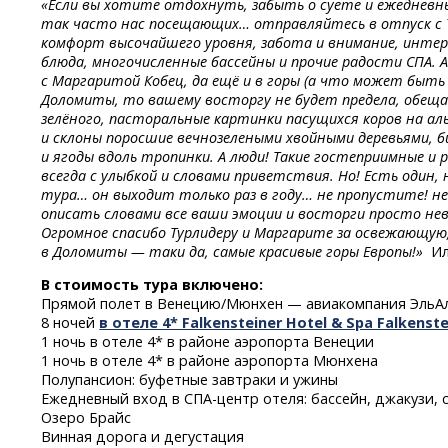
«Если вы хотите отдохнуть, забыть о суете и ежедневн
так часто нас посещающих… отправляйтесь в отпуск с 
комфорт высочайшего уровня, забота и внимание, интер
блюда, многочисленные бассейны и прочие радости СПА. 
с Маргаритой Кобец, да ещё и в горы (а что может быт
Доломиты, то вашему восторгу не будет предела, обеща
зелёного, пасторальные картинки пасущихся коров на ал
и склоны поросшие вечнозелеными хвойными деревьями, би
и ягоды вдоль тропинки. А люди! Такие гостеприимные и
всегда с улыбкой и словами приветствия. Но! Есть один,
тура… он выходит только раз в году… не пропустите! н
описать словами все ваши эмоции и восторги просто не
Огромное спасибо Турлидеру и Маргарите за освежающую
в Доломиты — таки да, самые красивые горы Европы!»
Ило
В стоимость тура включено:
Прямой полет в Венецию/Мюнхен — авиакомпания ЭльА
8 ночей
в отеле 4* Falkensteiner Hotel & Spa Falkenst
1 ночь в отеле 4* в районе аэропорта Венеции
1 ночь в отеле 4* в районе аэропорта Мюнхена
Полупансион: буфетные завтраки и ужины
Ежедневный вход
в СПА-центр
отеля: бассейн, джакузи, 
Озеро Брайс
Винная дорога и дегустация