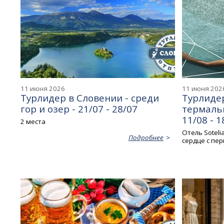
11 июня 2026
11 июня 202
Турлидер в Словении - среди
Турлидер
гор и озер - 21/07 - 28/07
термаль
11/08 - 1
2 места
Отель Soteli
Подробнее
сердце с пер