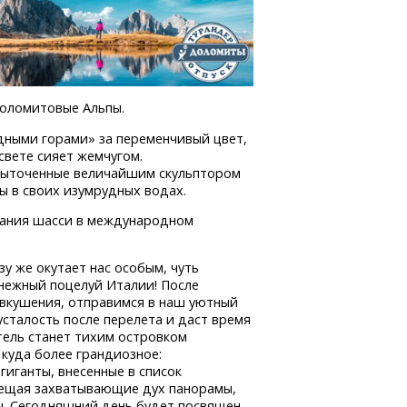
Доломитовые Альпы.
едными горами» за переменчивый цвет,
свете сияет жемчугом.
 выточенные величайшим скульптором
ы в своих изумрудных водах.
асания шасси в международном
зу же окутает нас особым, чуть
нежный поцелуй Италии! После
вкушения, отправимся в наш уютный
усталость после перелета и даст время
тель станет тихим островком
 куда более грандиозное:
иганты, внесенные в список
бещая захватывающие дух панорамы,
ы. Сегодняшний день будет посвящен