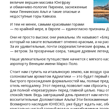
величие вершин массива Юнгфрау
и обманчиво-пологие
Пиренеи, заснеженные
пики Пеннинских Альп и такие опасные и
недоступные горы Кавказа.
И тем не менее, самыми красивыми горами
— по крайней мере, в Европе — единогласно признаны 
Они не просто высоки; они уникальны. Их называют «Бл
который на закате вспыхивает
огненно-красным,
а на рас
За их удивительные, почти сюрреалистические формы,
— ветром. За прозрачные озера, таящие древние легенд
Наше увлекательное путешествие начнется с мягкого к
аэропорту Венеции имени Марко Поло.
Стоит нам ступить на итальянскую землю, как воздух сра
солоноватым ароматом Адриатики — это будет первый 
быстрого прохождения формальностей мы, полные пред
отель неподалеку. Этот переезд позволит нам сбросить 
для полной «перезагрузки» перед главной целью. Наш о
спокойствия. Ведь завтрашний день принесет нам нечто
восхитительные Доломитовые Альпы! Эти белокаменные г
Всемирного наследия ЮНЕСКО, уже будут ждать нас, о
кристально чистый горный воздух и незабываемые троп