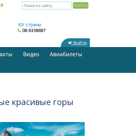
ов
Юг страны:
08-6338687
Войти
акты
Видео
Авиабилеты
ые красивые горы