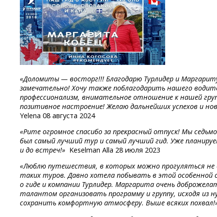
«Доломиты — восторг!!! Благодарю Турлидер и Маргариту
замечательно! Хочу также поблагодарить нашего водите
профессионализм, внимательное отношение к нашей групп
позитивное настроение! Желаю дальнейших успехов и нов
Yelena 08 августа 2024
«Рите огромное спасибо за прекрасный отпуск! Мы седьмо
был самый лучший тур и самый лучший гид. Уже планируе
и до встреч!»
Keselman Alla 28 июля 2023
«Люблю путешествия, в которых можно прогуляться не с
таких туров. Давно хотела побывать в этой особенной
о гиде и компании Турлидер. Маргарита очень доброжел
талантом организовать программу и группу, исходя из 
сохранить комфортную атмосферу. Выше всяких похвал!