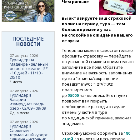
Чем раньше
вы активируете ваш страховой
полис на период тура — тем
больше времени у вас
на спокойное ожидание вашего
ПОСЛЕДНИЕ
отпуска!
НОВОСТИ
Теперь вы можете самостоятельно
07 августа 2026
оформить страховку — перейдите
Турлидер на
по указанной ссылке и внимательно
Мадейре - зеленый
заполните все поля. Обратите
остров в океане - 5*
внимание на важность заполнения
- 10 дней - 11/10 -
20/10
пункта “отмена/сокращение
3 места
поездки” (ביטול/קיצור נסיעה)
с расширением
07 августа 2026
Турлидер в
до
$5000
на человека. Этот пункт
Баварии -
позволит вам покрыть
изумрудная гладь
необходимые расходы в случае
озер - 02/09 - 09/09
отмены участия в туре
Одно место
по медицинской причине, включая
07 августа 2026
эпидемию.
Турлидер в
Словении -
Страховку можно оформить за
180
термальный курорт
дней
до вылета, и весь период
Олимие - источник