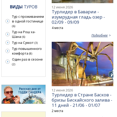
ВИДЫ
ТУРОВ
12 июня 2026
Турлидер в Баварии -
изумрудная гладь озер -
Тур с проживанием
в одной гостинице
02/09 - 09/09
(6)
4 места
Тур на Рош ха-
Подробнее
Шана
(6)
Тур на Суккот
(3)
Тур повышенного
комфорта
(8)
Один раз в сезоне
(2)
12 июня 2026
Турлидер в Стране Басков -
бризы Бискайского залива -
11 дней - 21/06 - 01/07
2 места