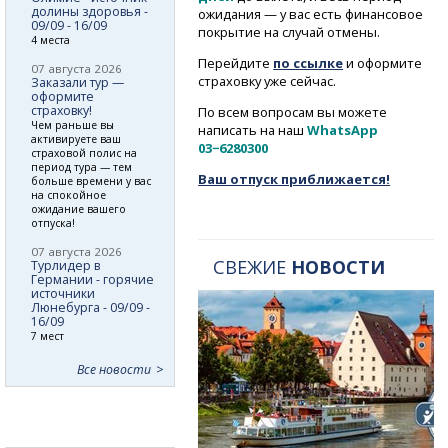
долины здоровья -
ожидания — у вас есть финансовое
09/09 - 16/09
покрытие на случай отмены.
4 места
Перейдите
по ссылке
и оформите
07 августа 2026
страховку уже сейчас.
Заказали тур —
оформите
страховку!
По всем вопросам вы можете
Чем раньше вы
написать на наш
WhatsApp
активируете ваш
03−6280300
страховой полис на
период тура — тем
Ваш отпуск приближается!
больше времени у вас
на спокойное
ожидание вашего
отпуска!
07 августа 2026
СВЕЖИЕ
НОВОСТИ
Турлидер в
Германии - горячие
источники
Люнебурга - 09/09 -
16/09
7 мест
Все новости