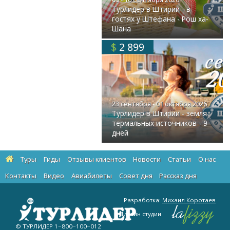
Турлидер в Штирии - в
гостях у Штефана - Рош ха-
Шана
$
2 899
23 сентября - 01 октября 2026
Турлидер в Штирии - земля
термальных источников - 9
дней
Туры
Гиды
Отзывы клиентов
Новости
Статьи
О нас
Контакты
Видео
Авиабилеты
Cовет дня
Рассказ дня
Разработка:
Михаил Коротаев
Дизайн студии
© ТУРЛИДЕР
1−800−100−012