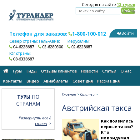
Сегодня на сайте
13 туров
Телефон для заказов:
1-800-100-012
Войти
Север страны:
Тель-Авив:
Иерусалим:
04-6228687
03-6280300
02-6228687
Юг страны:
08-6338687
Туры
Гиды
Отзывы клиентов
Новости
Статьи
О нас
Контакты
Видео
Авиабилеты
Cовет дня
Рассказ дня
Главная
>
Статьи
>
ТУРЫ
ПО
СТРАНАМ
Австрийская такса
Развернуть все 8
Как появились
стран
первые такси?
Кто
их придумал