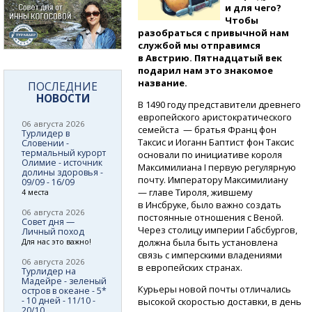
и для чего?
Чтобы
разобраться с привычной нам
службой мы отправимся
в Австрию. Пятнадцатый век
подарил нам это знакомое
название.
ПОСЛЕДНИЕ
НОВОСТИ
В 1490 году представители древнего
европейского аристократического
06 августа 2026
семейста — братья Франц фон
Турлидер в
Таксис и Иоганн Баптист фон Таксис
Словении -
термальный курорт
основали по инициативе короля
Олимие - источник
Максимилиана I первую регулярную
долины здоровья -
почту. Императору Максимилиану
09/09 - 16/09
— главе Тироля, жившему
4 места
в Инсбруке, было важно создать
06 августа 2026
постоянные отношения с Веной.
Совет дня —
Через столицу империи Габсбургов,
Личный поход
должна была быть установлена
Для нас это важно!
связь с имперскими владениями
06 августа 2026
в европейских странах.
Турлидер на
Мадейре - зеленый
Курьеры новой почты отличались
остров в океане - 5*
- 10 дней - 11/10 -
высокой скоростью доставки, в день
20/10