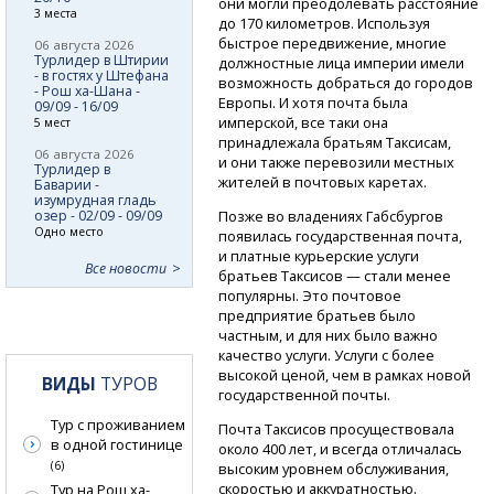
они могли преодолевать расстояние
3 места
до 170 километров. Используя
быстрое передвижение, многие
06 августа 2026
Турлидер в Штирии
должностные лица империи имели
- в гостях у Штефана
возможность добраться до городов
- Рош ха-Шана -
Европы. И хотя почта была
09/09 - 16/09
имперской, все таки она
5 мест
принадлежала братьям Таксисам,
06 августа 2026
и они также перевозили местных
Турлидер в
жителей в почтовых каретах.
Баварии -
изумрудная гладь
озер - 02/09 - 09/09
Позже во владениях Габсбургов
Одно место
появилась государственная почта,
и платные курьерские услуги
Все новости
братьев Таксисов — стали менее
популярны. Это почтовое
предприятие братьев было
частным, и для них было важно
качество услуги. Услуги с более
высокой ценой, чем в рамках новой
ВИДЫ
ТУРОВ
государственной почты.
Тур с проживанием
Почта Таксисов просуществовала
в одной гостинице
около 400 лет, и всегда отличалась
(6)
высоким уровнем обслуживания,
скоростью и аккуратностью.
Тур на Рош ха-