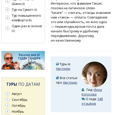
Интересно, что фамилия Таксис
Шана
(6)
похожа на латинское слово
Тур на Суккот
(3)
“taxare” — считать, отсюда знакомая
Тур повышенного
нам «такса» — оплата. Совпадение
комфорта
(8)
это или случайность, но ясно одно
Один раз в сезоне
— первая курьерская почта дала
начало быстрому и удобному
(2)
передвижению. Дорогому,
но качественному.
Туры в
Австрию
Все статьи
про
Австрию
ТУРЫ
ПО ДАТАМ
Гид:
Инна
Август
Когосова
О гиде
148
Сентябрь
отзывов
Октябрь
Ноябрь