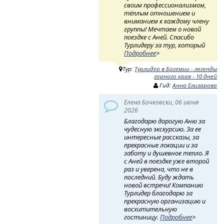
своим профессионализмом,
тёплым отношением и
вниманием к каждому члену
группы! Мечтаем о новой
поездке с Аней. Спасибо
Турлидеру за тур, который
Подробнее
>
Тур:
Турлидер в Богемии - легенды
горного края - 10 дней
Гид:
Анна Елизарова
Елена Бочковски, 06 июня
2026
Благодарю дорогую Аню за
чудесную экскурсию. За ее
интересные рассказы, за
прекрасные локации и за
заботу и душевное тепло. Я
с Аней в поездке уже второй
раз и уверена, что не в
последний. Буду ждать
новой встречи! Компанию
Турлидер благодарю за
прекрасную организацию и
восхитительную
гостиницу.
Подробнее
>