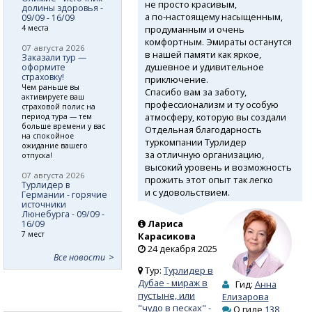
не просто красивым,
долины здоровья -
а по-настоящему
насыщенным,
09/09 - 16/09
продуманным и очень
4 места
комфортным. Эмираты останутся
07 августа 2026
в нашей памяти как яркое,
Заказали тур —
душевное и удивительное
оформите
страховку!
приключение.
Чем раньше вы
Спасибо вам за заботу,
активируете ваш
профессионализм и ту особую
страховой полис на
атмосферу, которую вы создали
период тура — тем
больше времени у вас
Отдельная благодарность
на спокойное
туркомпании Турлидер
ожидание вашего
за отличную организацию,
отпуска!
высокий уровень и возможность
07 августа 2026
прожить этот опыт так легко
Турлидер в
и с удовольствием.
Германии - горячие
источники
Люнебурга - 09/09 -
Лариса
16/09
7 мест
Карасикова
24 декабря 2025
Все новости
Тур:
Турлидер в
Дубае - мираж в
Гид:
Анна
пустыне, или
Елизарова
"чудо в песках" -
О гиде
138