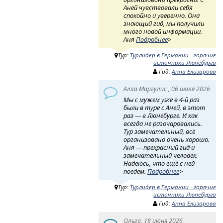
Аней чувствовали себя
спокойно и уверенно. Она
знающий гид, мы получили
много новой информации.
Аня
Подробнее
>
Тур:
Турлидер в Германии - горячие
источники Люнебурга
Гид:
Анна Елизарова
Алла Маргулис , 06 июля 2026
Мы с мужем уже в 4-й раз
были в туре с Аней, в этот
раз — в Люнебурге. И как
всегда не разочаровались.
Тур замечательный, всё
организовано очень хорошо.
Аня — прекрасный гид и
замечательный человек.
Надеюсь, что ещё с ней
поедем.
Подробнее
>
Тур:
Турлидер в Германии - горячие
источники Люнебурга
Гид:
Анна Елизарова
Ольга, 18 июня 2026