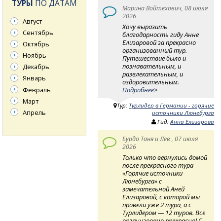
ТУРЫ
ПО ДАТАМ
Марина Войтехович, 08 июля
2026
Август
Хочу выразить
Сентябрь
благодарность гиду Анне
Елизаровой за прекрасно
Октябрь
организованный тур.
Ноябрь
Путешествие было и
познавательным, и
Декабрь
развлекательным, и
Январь
оздоровительным.
Февраль
Подробнее
>
Март
Тур:
Турлидер в Германии - горячие
Апрель
источники Люнебурга
Гид:
Анна Елизарова
Бурдо Таня и Лев , 07 июля
2026
Только что вернулись домой
после прекрасного тура
«Горячие источники
Люнебурга» с
замечательной Аней
Елизаровой, с которой мы
провели уже 2 тура, а с
Турлидером — 12 туров. Всё
организовано прекрасно! С