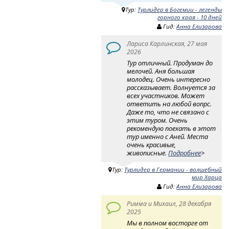
Тур:
Турлидер в Богемии - легенды
горного края - 10 дней
Гид:
Анна Елизарова
Лариса Карлинская, 27 мая
2026
Тур отличный. Продуман до
мелочей. Аня большая
молодец. Очень интересно
рассказывает. Волнуется за
всех участников. Может
ответить на любой вопрс.
Даже то, что не связано с
этим туром. Очень
рекомендую поехать в этот
тур именно с Аней. Места
очень красивые,
живописные.
Подробнее
>
Тур:
Турлидер в Германии - волшебный
мир Харца
Гид:
Анна Елизарова
Римма и Михаил, 28 декабря
2025
Мы в полном восторге от