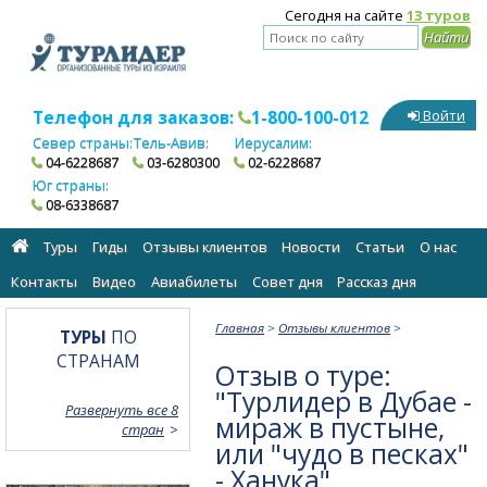
Сегодня на сайте
13 туров
Телефон для заказов:
1-800-100-012
Войти
Север страны:
Тель-Авив:
Иерусалим:
04-6228687
03-6280300
02-6228687
Юг страны:
08-6338687
Туры
Гиды
Отзывы клиентов
Новости
Статьи
О нас
Контакты
Видео
Авиабилеты
Cовет дня
Рассказ дня
Главная
>
Отзывы клиентов
>
ТУРЫ
ПО
СТРАНАМ
Отзыв о туре:
"Турлидер в Дубае -
Развернуть все 8
мираж в пустыне,
стран
или "чудо в песках"
- Ханука"