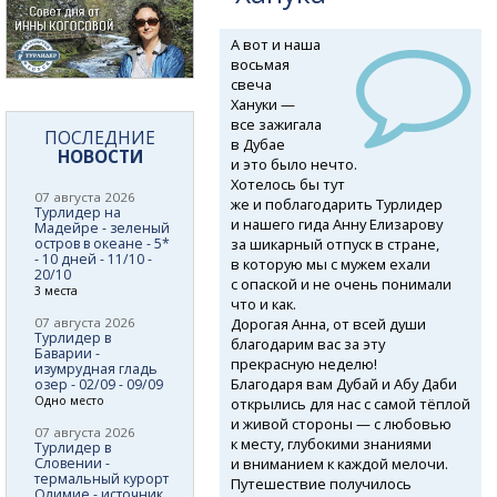
А вот и наша
восьмая
свеча
Хануки —
все зажигала
ПОСЛЕДНИЕ
в Дубае
НОВОСТИ
и это было нечто.
Хотелось бы тут
07 августа 2026
же и поблагодарить Турлидер
Турлидер на
и нашего гида Анну Елизарову
Мадейре - зеленый
за шикарный отпуск в стране,
остров в океане - 5*
- 10 дней - 11/10 -
в которую мы с мужем ехали
20/10
с опаской и не очень понимали
3 места
что и как.
Дорогая Анна, от всей души
07 августа 2026
Турлидер в
благодарим вас за эту
Баварии -
прекрасную неделю!
изумрудная гладь
Благодаря вам Дубай и Абу Даби
озер - 02/09 - 09/09
Одно место
открылись для нас с самой тёплой
и живой стороны — с любовью
07 августа 2026
к месту, глубокими знаниями
Турлидер в
и вниманием к каждой мелочи.
Словении -
термальный курорт
Путешествие получилось
Олимие - источник