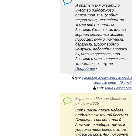
И опять меня охватило
чувство радостного
открытия. И еще одна
терра нова, неизведанная
земля под названием
Богемия. Сколько сказочных
картин мохнатых холмов,
поросших елями, пихтами,
березами. Шорох воды о
камушки, водопады и пороги.
Ах, что за прелесть эта
Богемия и что за прелесть
эта милая, изящная
Подробнее
>
Тур:
Турлидер в Богемии - легенды
горного края - 10 дней
Гид:
Анна Елизарова
Вероника и Михаил Мильман,
07 июня 2026
Вот и закончилась неделя
отдыха в сказочной Богемии.
Огромное спасибо нашей
Аннечке за подаренное нам
удовольствие быть в этом
чудесном крае. Аня покоряет