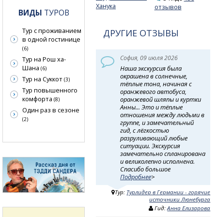
Ханука
отзывов
ВИДЫ
ТУРОВ
Тур с проживанием
ДРУГИЕ ОТЗЫВЫ
в одной гостинице
(6)
София, 09 июля 2026
Тур на Рош ха-
Шана
Наша экскурсия была
(6)
окрашена в солнечные,
Тур на Суккот
(3)
тёплые тона, начиная с
Тур повышенного
оранжевого автобуса,
комфорта
оранжевой шляпы и куртки
(8)
Анны... Это и тёплые
Один раз в сезоне
отношения между людьми в
(2)
группе, и замечательный
гид, с лёгкостью
разруливающий любые
ситуации. Экскурсия
замечательно спланирована
и великолепно исполнена.
Спасибо большое
Подробнее
>
Тур:
Турлидер в Германии - горячие
источники Люнебурга
Гид:
Анна Елизарова