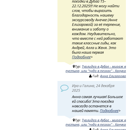
поездки в Дубай 15–
22.12.2025!!! Не могу найти
слов, чтобы выразить
благодарность нашему
экскурсоводу Анечке (Анне
Елизаровой) за её терпение,
внимание и заботу о
каждом. Неудивительно,
что вместе с ней работают
такие классные гиды, как
Андрей, Алла и Женя. Это
была наша первая
Подробнее
>
Тур:
Турлидер в Дубае - мираж в
пустыне, или "чудо в песках" - Ханука
Гид:
Анна Елизарова
Ира и Галина, 24 декабря
2025
Анна самая лучшая! Большое
ей спасибо! Эта поездка
навсегда останется в
нашей памяти.
Подробнее
>
Тур:
Турлидер в Дубае - мираж в
пустыне, или "чудо в песках" - Ханука
Гид:
Анна Елизарова